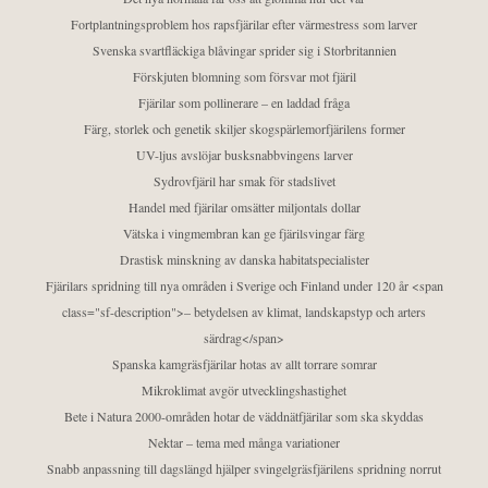
Fortplantningsproblem hos rapsfjärilar efter värmestress som larver
Svenska svartfläckiga blåvingar sprider sig i Storbritannien
Förskjuten blomning som försvar mot fjäril
Fjärilar som pollinerare – en laddad fråga
Färg, storlek och genetik skiljer skogspärlemorfjärilens former
UV-ljus avslöjar busksnabbvingens larver
Sydrovfjäril har smak för stadslivet
Handel med fjärilar omsätter miljontals dollar
Vätska i vingmembran kan ge fjärilsvingar färg
Drastisk minskning av danska habitatspecialister
Fjärilars spridning till nya områden i Sverige och Finland under 120 år <span
class="sf-description">– betydelsen av klimat, landskapstyp och arters
särdrag</span>
Spanska kamgräsfjärilar hotas av allt torrare somrar
Mikroklimat avgör utvecklingshastighet
Bete i Natura 2000-områden hotar de väddnätfjärilar som ska skyddas
Nektar – tema med många variationer
Snabb anpassning till dagslängd hjälper svingelgräsfjärilens spridning norrut