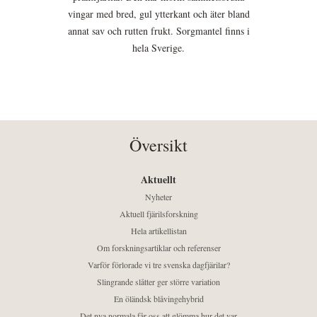
vingar med bred, gul ytterkant och äter bland
annat sav och rutten frukt. Sorgmantel finns i
hela Sverige.
Översikt
Aktuellt
Nyheter
Aktuell fjärilsforskning
Hela artikellistan
Om forskningsartiklar och referenser
Varför förlorade vi tre svenska dagfjärilar?
Slingrande slåtter ger större variation
En öländsk blåvingehybrid
Det nya normala får oss att glömma hur det var