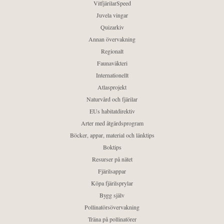
VitfjärilarSpeed
Juvela vingar
Quizarkiv
Annan övervakning
Regionalt
Faunaväkteri
Internationellt
Atlasprojekt
Naturvård och fjärilar
EUs habitatdirektiv
Arter med åtgärdsprogram
Böcker, appar, material och länktips
Boktips
Resurser på nätet
Fjärilsappar
Köpa fjärilsprylar
Bygg själv
Pollinatörsövervakning
Träna på pollinatörer