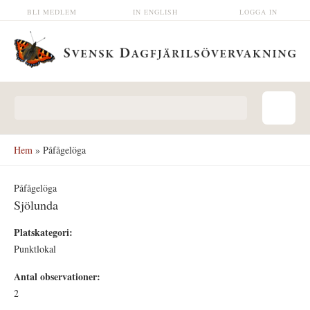
Hoppa till huvudinnehåll
BLI MEDLEM
IN ENGLISH
LOGGA IN
Sökformulär
Hem
» Påfågelöga
Påfågelöga
Sjölunda
Platskategori:
Punktlokal
Antal observationer:
2