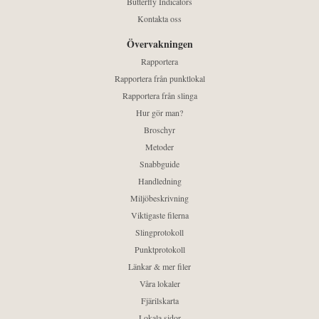
Butterfly Indicators
Kontakta oss
Övervakningen
Rapportera
Rapportera från punktlokal
Rapportera från slinga
Hur gör man?
Broschyr
Metoder
Snabbguide
Handledning
Miljöbeskrivning
Viktigaste filerna
Slingprotokoll
Punktprotokoll
Länkar & mer filer
Våra lokaler
Fjärilskarta
Lokala sidor