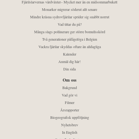
Fjärilslarvernas värdväxter– Mycket mer än en midsommarbukett
Monarker migrerar söderut allt senare
Mindre kräsna sydrovfjärilar sprider sig snabbt norrut
Vad tittar du på?
Många slags pollinerare ger större bomullsskörd
Två generationer påfågelöga i Belgien
Vackra fjärilar skyddas oftare än alldagliga
Kalender
Anmäl dig här!
Din sida
Om oss
Bakgrund
Vad gör vi
Filmer
Årsrapporter
Biogeografisk uppföljning
Nyhetsbrev
In English