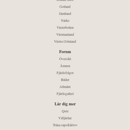
Gotland
Jämtland
Närke
Västerbotten
Västmanland
Västra Götaland
Forum
Översikt
Ämnen
Fjärilsfrågor
Bilder
Allmänt
Fjärilsgalleri
Lär dig mer
Quiz
Vitfjärilar
Träna raps/kål/rov