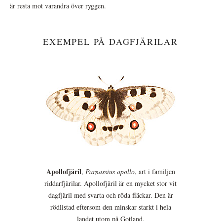
är resta mot varandra över ryggen.
EXEMPEL PÅ DAGFJÄRILAR
Apollofjäril
,
Parnassius apollo
, art i familjen
riddarfjärilar. Apollofjäril är en mycket stor vit
dagfjäril med svarta och röda fläckar. Den är
rödlistad eftersom den minskar starkt i hela
landet utom på Gotland.