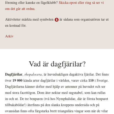
förening eller kanske en fågelklubb?
Skicka epost eller ring så ser vi
om det går att ordna.
Aktiviteter märkta med symbolen
är sådana som organisatören tar ut
en kostnad för.
Arkiv
Vad är dagfjärilar?
Dagfjärilar
,
rhopalocera
, är huvudsakligen dagaktiva fjärilar. Det finns
19 000
110
över
kända arter dagfjärilar i världen, varav cirka
i Sverige.
Dagfjärilarna känner dofter med hjälp av antenner på huvudet och ser
med stora facettögon. Dom äter nektar med sugsnabel, som kan rullas
in och ut. De tre benparen (två hos Nymphalidae, där är första benparet
tillbakabildat!) återfinns på den slanka kroppens undersida och på
ovansidan finns ofta färgstarka brett triangulära vingar som när de vilar