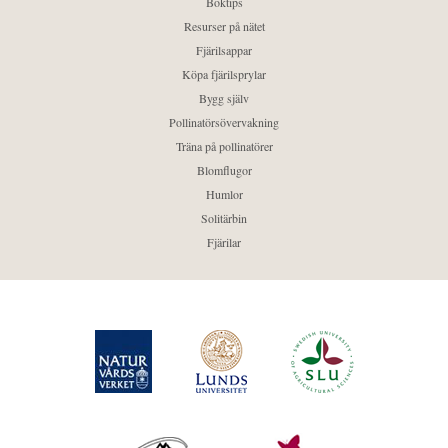
Boktips
Resurser på nätet
Fjärilsappar
Köpa fjärilsprylar
Bygg själv
Pollinatörsövervakning
Träna på pollinatörer
Blomflugor
Humlor
Solitärbin
Fjärilar