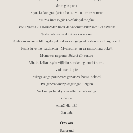
särdrag</span>
Spanska kamgräsfjärilar hotas av allt torrare somrar
Mikroklimat avgör utvecklingshastighet
Bete i Natura 2000-områden hotar de väddnätfjärilar som ska skyddas
Nektar – tema med många variationer
Snabb anpassning till dagslängd hjälper svingelgräsfjärilens spridning norrut
Fjärilslarvernas värdväxter– Mycket mer än en midsommarbukett
Monarker migrerar söderut allt senare
Mindre kräsna sydrovfjärilar sprider sig snabbt norrut
Vad tittar du på?
Många slags pollinerare ger större bomullsskörd
Två generationer påfågelöga i Belgien
Vackra fjärilar skyddas oftare än alldagliga
Kalender
Anmäl dig här!
Din sida
Om oss
Bakgrund