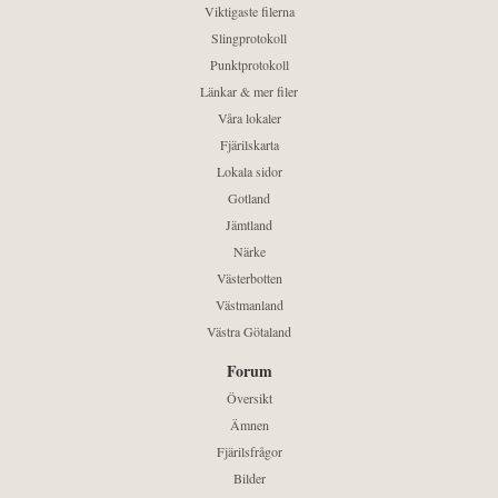
Viktigaste filerna
Slingprotokoll
Punktprotokoll
Länkar & mer filer
Våra lokaler
Fjärilskarta
Lokala sidor
Gotland
Jämtland
Närke
Västerbotten
Västmanland
Västra Götaland
Forum
Översikt
Ämnen
Fjärilsfrågor
Bilder