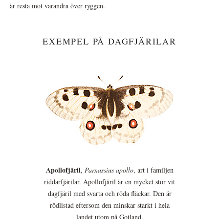
är resta mot varandra över ryggen.
EXEMPEL PÅ DAGFJÄRILAR
Apollofjäril
,
Parnassius apollo
, art i familjen
riddarfjärilar. Apollofjäril är en mycket stor vit
dagfjäril med svarta och röda fläckar. Den är
rödlistad eftersom den minskar starkt i hela
landet utom på Gotland.