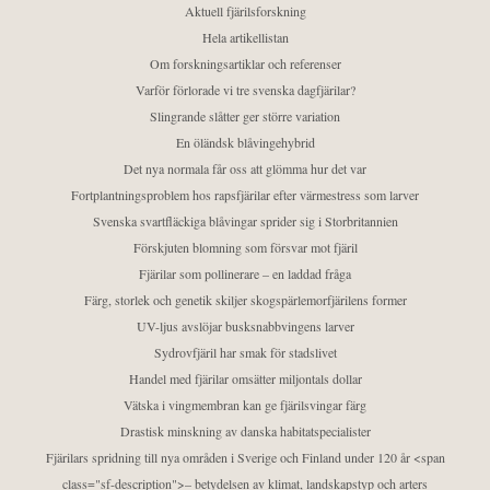
Aktuell fjärilsforskning
Hela artikellistan
Om forskningsartiklar och referenser
Varför förlorade vi tre svenska dagfjärilar?
Slingrande slåtter ger större variation
En öländsk blåvingehybrid
Det nya normala får oss att glömma hur det var
Fortplantningsproblem hos rapsfjärilar efter värmestress som larver
Svenska svartfläckiga blåvingar sprider sig i Storbritannien
Förskjuten blomning som försvar mot fjäril
Fjärilar som pollinerare – en laddad fråga
Färg, storlek och genetik skiljer skogspärlemorfjärilens former
UV-ljus avslöjar busksnabbvingens larver
Sydrovfjäril har smak för stadslivet
Handel med fjärilar omsätter miljontals dollar
Vätska i vingmembran kan ge fjärilsvingar färg
Drastisk minskning av danska habitatspecialister
Fjärilars spridning till nya områden i Sverige och Finland under 120 år <span
class="sf-description">– betydelsen av klimat, landskapstyp och arters