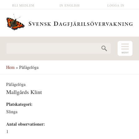
Hoppa till huvudinnehåll
BLI MEDLEM
IN ENGLISH
LOGGA IN
Sökformulär
Hem
» Påfågelöga
Påfågelöga
Mallgårds Klint
Platskategori:
Slinga
Antal observationer:
1