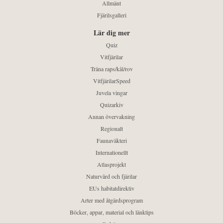
Allmänt
Fjärilsgalleri
Lär dig mer
Quiz
Vitfjärilar
Träna raps/kål/rov
VitfjärilarSpeed
Juvela vingar
Quizarkiv
Annan övervakning
Regionalt
Faunaväkteri
Internationellt
Atlasprojekt
Naturvård och fjärilar
EUs habitatdirektiv
Arter med åtgärdsprogram
Böcker, appar, material och länktips