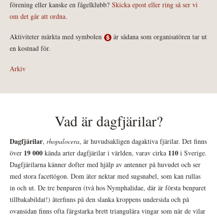
förening eller kanske en fågelklubb?
Skicka epost eller ring så ser vi
om det går att ordna.
Aktiviteter märkta med symbolen
är sådana som organisatören tar ut
en kostnad för.
Arkiv
Vad är dagfjärilar?
Dagfjärilar
,
rhopalocera
, är huvudsakligen dagaktiva fjärilar. Det finns
19 000
110
över
kända arter dagfjärilar i världen, varav cirka
i Sverige.
Dagfjärilarna känner dofter med hjälp av antenner på huvudet och ser
med stora facettögon. Dom äter nektar med sugsnabel, som kan rullas
in och ut. De tre benparen (två hos Nymphalidae, där är första benparet
tillbakabildat!) återfinns på den slanka kroppens undersida och på
ovansidan finns ofta färgstarka brett triangulära vingar som när de vilar