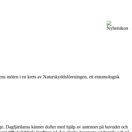
vårens möten i en krets av Naturskyddsföreningen, ett entomologisk
ge. Dagfjärilarna känner dofter med hjälp av antenner på huvudet och