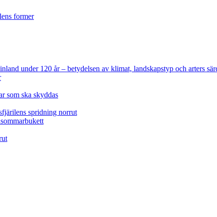
ilens former
 Finland under 120 år
– betydelsen av klimat, landskapstyp och arters sär
r
lar som ska skyddas
fjärilens spridning norrut
idsommarbukett
rut