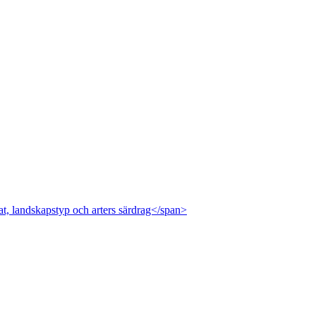
at, landskapstyp och arters särdrag</span>