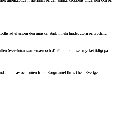
ret tillbakabildat!) återfinns på den slanka kroppens undersida och på
är rödlistad eftersom den minskar starkt i hela landet utom på Gotland.
ärilen övervintrar som vuxen och därför kan den ses mycket tidigt på
nd annat sav och rutten frukt. Sorgmantel finns i hela Sverige.