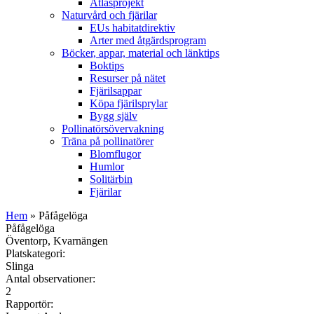
Atlasprojekt
Naturvård och fjärilar
EUs habitatdirektiv
Arter med åtgärdsprogram
Böcker, appar, material och länktips
Boktips
Resurser på nätet
Fjärilsappar
Köpa fjärilsprylar
Bygg själv
Pollinatörsövervakning
Träna på pollinatörer
Blomflugor
Humlor
Solitärbin
Fjärilar
Hem
» Påfågelöga
Påfågelöga
Öventorp, Kvarnängen
Platskategori:
Slinga
Antal observationer:
2
Rapportör: