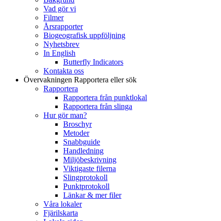
Vad gör vi
Filmer
Årsrapporter
Biogeografisk uppföljning
Nyhetsbrev
In English
Butterfly Indicators
Kontakta oss
Övervakningen
Rapportera eller sök
Rapportera
Rapportera från punktlokal
Rapportera från slinga
Hur gör man?
Broschyr
Metoder
Snabbguide
Handledning
Miljöbeskrivning
Viktigaste filerna
Slingprotokoll
Punktprotokoll
Länkar & mer filer
Våra lokaler
Fjärilskarta