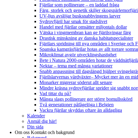
Fjärilar som pollinerare – en laddad fråga
Färg, storlek och genetik skiljer skogspärlemorfjär
UV-ljus avslöjar busksnabbvingens larver
Sydrovfjäril har smak för stadslivet
Handel med fjärilar omsätter miljontals dollar
Vätska i vingmembran kan ge fjärilsvingar färg
Drastisk minskning av danska habitatspecialister
Fjärilars spridning till nya områden i Sverige och
Spanska kamgräsfjärilar hotas av allt torrare somra
Mikroklimat avgör utvecklingshastighet
Bete i Natura 2000-områden hotar de väddnätfjäri
Nektar – tema med många variationer
Snabb anpassning till dagslängd hjälper svingelgräs
Fjärilslarvernas värdväxter– Mycket mer än en m
Monarker migrerar söderut allt senare
Mindre kräsna sydrovfjärilar sprider sig snabbt nor
Vad tittar du på?
Många slags pollinerare ger större bomullsskörd
Två generationer påfågelöga i Belgien
Vackra fjärilar skyddas oftare än alldagliga
Kalender
Anmäl dig här!
Din sida
Om oss
Kontakt och bakgrund
Bakgrund