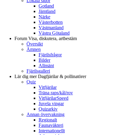
Lokala sidor
Gotland
Jämtland
Närke
Västerbotten
Västmanland
Västra Götaland
Forum
Visa, diskutera, artbestäm
Översikt
Ämnen
Fjärilsfrågor
Bilder
Allmänt
Fjärilsgalleri
Lär dig mer
Dagfjärilar & pollinatörer
Quiz
Vitfjärilar
Träna raps/kål/rov
VitfjärilarSpeed
Juvela vingar
Quizarkiv
Annan övervakning
Regionalt
Faunaväkteri
Internationellt