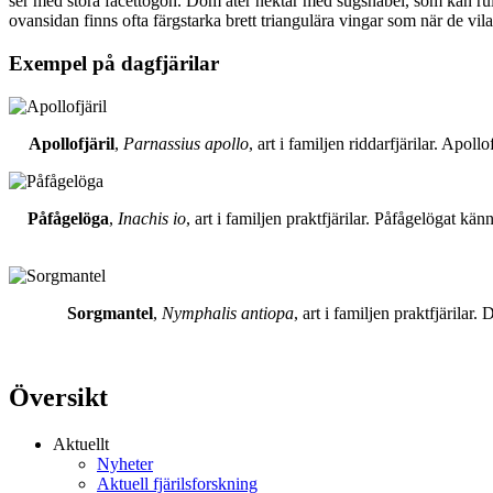
ser med stora facettögon. Dom äter nektar med sugsnabel, som kan rull
ovansidan finns ofta färgstarka brett triangulära vingar som när de vil
Exempel på dagfjärilar
Apollofjäril
,
Parnassius apollo
, art i familjen riddarfjärilar. Apol
Påfågelöga
,
Inachis io
, art i familjen praktfjärilar. Påfågelögat 
Sorgmantel
,
Nymphalis antiopa
, art i familjen praktfjärila
Översikt
Aktuellt
Nyheter
Aktuell fjärilsforskning