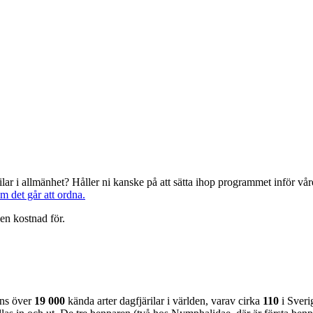
järilar i allmänhet? Håller ni kanske på att sätta ihop programmet inför 
om det går att ordna.
en kostnad för.
nns över
19 000
kända arter dagfjärilar i världen, varav cirka
110
i Sveri