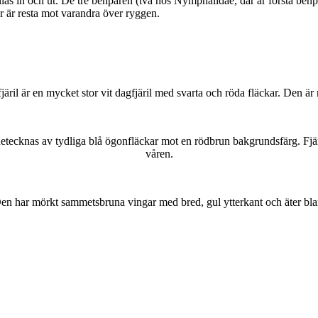
as in och ut. De tre benparen (två hos Nymphalidae, där är första benpa
ar är resta mot varandra över ryggen.
lofjäril är en mycket stor vit dagfjäril med svarta och röda fläckar. Den 
kännetecknas av tydliga blå ögonfläckar mot en rödbrun bakgrundsfärg. Fj
våren.
r. Den har mörkt sammetsbruna vingar med bred, gul ytterkant och äter bla