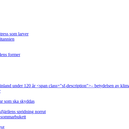
tress som larver
ritannien
ilens former
 Finland under 120 år <span class="sf-description">– betydelsen av klim
r
lar som ska skyddas
fjärilens spridning norrut
idsommarbukett
rut