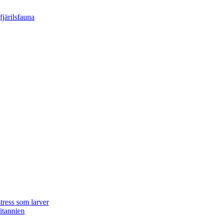
tress som larver
ritannien