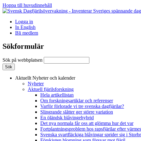
Hoppa till huvudinnehåll
Logga in
In English
Bli medlem
Sökformulär
Sök på webbplatsen
Aktuellt
Nyheter och kalender
Nyheter
Aktuell fjärilsforskning
Hela artikellistan
Om forskningsartiklar och referenser
Varför förlorade vi tre svenska dagfjärilar?
Slingrande slåtter ger större variation
En öländsk blåvingehybrid
Det nya normala får oss att glömma hur det var
Fortplantningsproblem hos rapsfjärilar efter värmes
Svenska svartfläckiga blåvingar sprider sig i Storb
Förskjuten blomning som försvar mot fjäril