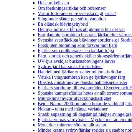
Hela artikellistan
Om forskningsartiklar och referenser
Varför förlorade vi tre svenska dagfjärilar?
Slingrande slåtter ger större variation
En öländsk blåvingehybrid
Det nya normala får oss att glömma hur det var
Fortplantningsproblem hos rapsfjärilar efter värmes
Svenska svartfläckiga blåvingar sprider sig i Storb
Förskjuten blomning som försvar mot fjäril
Fjärilar som pollinerare – en laddad fråga
Färg, storlek och genetik skiljer skogspärlemorfjär
UV-ljus avslöjar busksnabbvingens larver
Sydrovfjäril har smak för stadslivet
Handel med fjärilar omsätter miljontals dollar
Vätska i vingmembran kan ge fjärilsvingar färg
Drastisk minskning av danska habitatspecialister
Fjärilars spridning till nya områden i Sverige och
Spanska kamgräsfjärilar hotas av allt torrare somra
Mikroklimat avgör utvecklingshastighet
Bete i Natura 2000-områden hotar de väddnätfjäri
Nektar – tema med många variationer
Snabb anpassning till dagslängd hjälper svingelgräs
Fjärilslarvernas värdväxter– Mycket mer än en m
Monarker migrerar söderut allt senare
Mindre kräsna sydrovfjärilar sprider sig snabbt nor