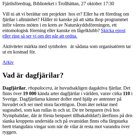
Fjärilsföredrag, Biblioteket i Trollhättan, 27 oktober 17:30
Vill ni att vi berättar om projektet hos er? Eller ha ett föredrag om
fjärilar i allmänhet? Håller ni kanske på att sätta ihop programmet
inför vårens möten i en krets av Naturskyddsföreningen, ett
entomologisk förening eller kanske en fågelklubb?
Skicka epost
eller ring så ser vi om det går att ordna.
Aktiviteter märkta med symbolen
är sådana som organisatören tar
ut en kostnad för.
Arkiv
Vad är dagfjärilar?
Dagfjärilar
,
rhopalocera
, är huvudsakligen dagaktiva fjärilar. Det
finns över
19 000
kända arter dagfjärilar i världen, varav cirka
110
i
Sverige. Dagfjärilarna känner dofter med hjälp av antenner på
huvudet och ser med stora facettögon. Dom äter nektar med
sugsnabel, som kan rullas in och ut. De tre benparen (två hos
Nymphalidae, där är första benparet tillbakabildat!) återfinns på den
slanka kroppens undersida och på ovansidan finns ofta färgstarka
brett triangulära vingar som när de vilar är resta mot varandra över
ryggen.