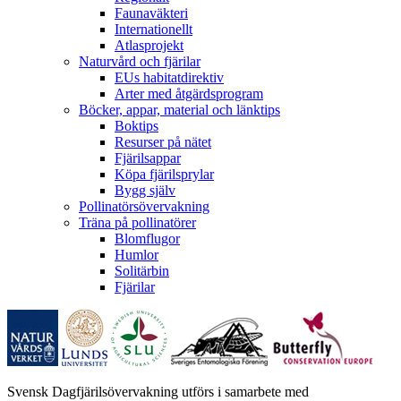
Faunaväkteri
Internationellt
Atlasprojekt
Naturvård och fjärilar
EUs habitatdirektiv
Arter med åtgärdsprogram
Böcker, appar, material och länktips
Boktips
Resurser på nätet
Fjärilsappar
Köpa fjärilsprylar
Bygg själv
Pollinatörsövervakning
Träna på pollinatörer
Blomflugor
Humlor
Solitärbin
Fjärilar
Svensk Dagfjärilsövervakning utförs i samarbete med