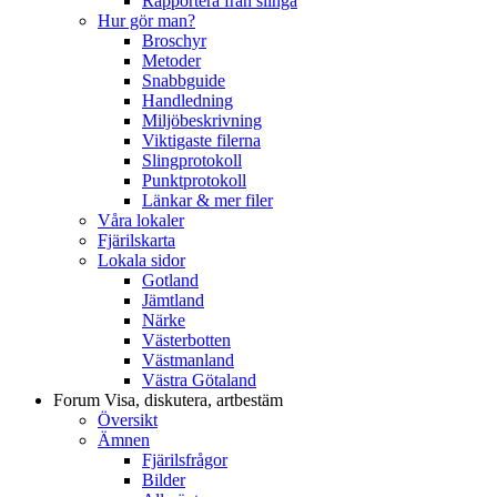
Rapportera från slinga
Hur gör man?
Broschyr
Metoder
Snabbguide
Handledning
Miljöbeskrivning
Viktigaste filerna
Slingprotokoll
Punktprotokoll
Länkar & mer filer
Våra lokaler
Fjärilskarta
Lokala sidor
Gotland
Jämtland
Närke
Västerbotten
Västmanland
Västra Götaland
Forum
Visa, diskutera, artbestäm
Översikt
Ämnen
Fjärilsfrågor
Bilder