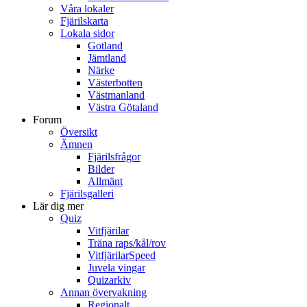
Våra lokaler
Fjärilskarta
Lokala sidor
Gotland
Jämtland
Närke
Västerbotten
Västmanland
Västra Götaland
Forum
Översikt
Ämnen
Fjärilsfrågor
Bilder
Allmänt
Fjärilsgalleri
Lär dig mer
Quiz
Vitfjärilar
Träna raps/kål/rov
VitfjärilarSpeed
Juvela vingar
Quizarkiv
Annan övervakning
Regionalt