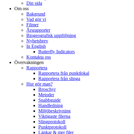
Din sida
Om oss
Bakgrund
Vad gör vi
Filmer
Årsrapporter
Biogeografisk uppföljning
Nyhetsbrev
In English
Butterfly Indicators
Kontakta oss
Övervakningen
Rapportera
Rapportera från punktlokal
Rapportera från slinga
Hur gör man?
Broschyr
Metoder
Snabbguide
Handledning
Miljöbeskrivning
Viktigaste filerna
Slingprotokoll
Punktprotokoll
Länkar & mer filer