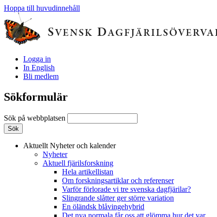
Hoppa till huvudinnehåll
Logga in
In English
Bli medlem
Sökformulär
Sök på webbplatsen
Aktuellt
Nyheter och kalender
Nyheter
Aktuell fjärilsforskning
Hela artikellistan
Om forskningsartiklar och referenser
Varför förlorade vi tre svenska dagfjärilar?
Slingrande slåtter ger större variation
En öländsk blåvingehybrid
Det nya normala får oss att glömma hur det var