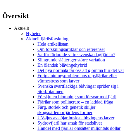
Översikt
Aktuellt
Nyheter
Aktuell fjärilsforskning
Hela artikellistan
Om forskningsartiklar och referenser
Varför förlorade vi tre svenska dagfjärilar?
Slingrande slåtter ger större variation
En öländsk blåvingehybrid
Det nya normala får oss att glömma hur det var
Fortplantningsproblem hos rapsfjärilar efter
värmestress som larver
Svenska svartfläckiga blåvingar sprider sig i
Storbritannien
Förskjuten blomning som försvar mot fjäril
Fjärilar som pollinerare – en laddad fråga
Färg, storlek och genetik skiljer
skogspärlemorfjärilens former
UV-ljus avslöjar busksnabbvingens larver
Sydrovfjäril har smak för stadslivet
Handel med fjärilar omsätter miljontals dollar