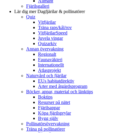
Allmänt
Fjärilsgalleri
Lär dig mer
Dagfjärilar & pollinatörer
Quiz
Vitfjärilar
Träna raps/kål/rov
VitfjärilarSpeed
Juvela vingar
Quizarkiv
Annan övervakning
Regionalt
Faunaväkteri
Internationellt
Atlasprojekt
Naturvård och fjärilar
EUs habitatdirektiv
Arter med åtgärdsprogram
Böcker, appar, material och länktips
Boktips
Resurser på nätet
Fjärilsappar
Köpa fjärilsprylar
Bygg själv
Pollinatörsövervakning
Träna på pollinatörer