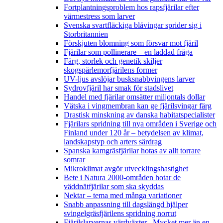
Fortplantningsproblem hos rapsfjärilar efter
värmestress som larver
Svenska svartfläckiga blåvingar sprider sig i
Storbritannien
Förskjuten blomning som försvar mot fjäril
Fjärilar som pollinerare – en laddad fråga
Färg, storlek och genetik skiljer
skogspärlemorfjärilens former
UV-ljus avslöjar busksnabbvingens larver
Sydrovfjäril har smak för stadslivet
Handel med fjärilar omsätter miljontals dollar
Vätska i vingmembran kan ge fjärilsvingar färg
Drastisk minskning av danska habitatspecialister
Fjärilars spridning till nya områden i Sverige och
Finland under 120 år
– betydelsen av klimat,
landskapstyp och arters särdrag
Spanska kamgräsfjärilar hotas av allt torrare
somrar
Mikroklimat avgör utvecklingshastighet
Bete i Natura 2000-områden hotar de
väddnätfjärilar som ska skyddas
Nektar – tema med många variationer
Snabb anpassning till dagslängd hjälper
svingelgräsfjärilens spridning norrut
Fjärilslarvernas värdväxter– Mycket mer än en