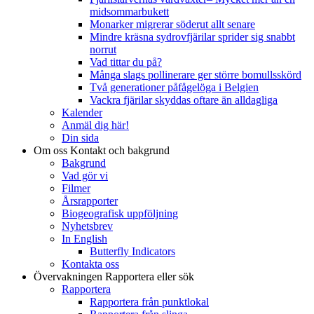
midsommarbukett
Monarker migrerar söderut allt senare
Mindre kräsna sydrovfjärilar sprider sig snabbt
norrut
Vad tittar du på?
Många slags pollinerare ger större bomullsskörd
Två generationer påfågelöga i Belgien
Vackra fjärilar skyddas oftare än alldagliga
Kalender
Anmäl dig här!
Din sida
Om oss
Kontakt och bakgrund
Bakgrund
Vad gör vi
Filmer
Årsrapporter
Biogeografisk uppföljning
Nyhetsbrev
In English
Butterfly Indicators
Kontakta oss
Övervakningen
Rapportera eller sök
Rapportera
Rapportera från punktlokal