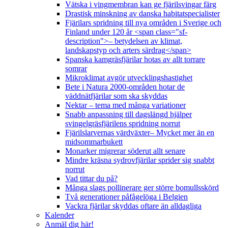
Vätska i vingmembran kan ge fjärilsvingar färg
Drastisk minskning av danska habitatspecialister
Fjärilars spridning till nya områden i Sverige och
Finland under 120 år <span class="sf-
description">– betydelsen av klimat,
landskapstyp och arters särdrag</span>
Spanska kamgräsfjärilar hotas av allt torrare
somrar
Mikroklimat avgör utvecklingshastighet
Bete i Natura 2000-områden hotar de
väddnätfjärilar som ska skyddas
Nektar – tema med många variationer
Snabb anpassning till dagslängd hjälper
svingelgräsfjärilens spridning norrut
Fjärilslarvernas värdväxter– Mycket mer än en
midsommarbukett
Monarker migrerar söderut allt senare
Mindre kräsna sydrovfjärilar sprider sig snabbt
norrut
Vad tittar du på?
Många slags pollinerare ger större bomullsskörd
Två generationer påfågelöga i Belgien
Vackra fjärilar skyddas oftare än alldagliga
Kalender
Anmäl dig här!