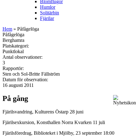
Blomflugor
Humlor
Solitärbin
Fjärilar
Hem
» Påfågelöga
Påfågelöga
Berghamra
Platskategori:
Punktlokal
Antal observationer:
3
Rapportör:
Sten och Sol-Britte Fällström
Datum för observation:
16 augusti 2011
På gång
Fjärilsvandring, Kulturens Östarp 28 juni
Fjärilsexkursion, Konsthallen Norra Kvarken 11 juli
Fjärilsföredrag, Biblioteket i Mjölby, 23 september 18:00