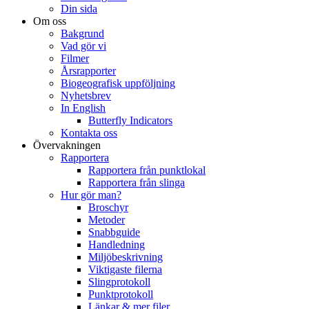
Din sida
Om oss
Bakgrund
Vad gör vi
Filmer
Årsrapporter
Biogeografisk uppföljning
Nyhetsbrev
In English
Butterfly Indicators
Kontakta oss
Övervakningen
Rapportera
Rapportera från punktlokal
Rapportera från slinga
Hur gör man?
Broschyr
Metoder
Snabbguide
Handledning
Miljöbeskrivning
Viktigaste filerna
Slingprotokoll
Punktprotokoll
Länkar & mer filer