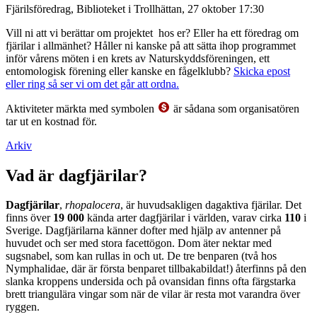
Fjärilsföredrag, Biblioteket i Trollhättan, 27 oktober 17:30
Vill ni att vi berättar om projektet hos er? Eller ha ett föredrag om
fjärilar i allmänhet? Håller ni kanske på att sätta ihop programmet
inför vårens möten i en krets av Naturskyddsföreningen, ett
entomologisk förening eller kanske en fågelklubb?
Skicka epost
eller ring så ser vi om det går att ordna.
Aktiviteter märkta med symbolen
är sådana som organisatören
tar ut en kostnad för.
Arkiv
Vad är dagfjärilar?
Dagfjärilar
,
rhopalocera
, är huvudsakligen dagaktiva fjärilar. Det
finns över
19 000
kända arter dagfjärilar i världen, varav cirka
110
i
Sverige. Dagfjärilarna känner dofter med hjälp av antenner på
huvudet och ser med stora facettögon. Dom äter nektar med
sugsnabel, som kan rullas in och ut. De tre benparen (två hos
Nymphalidae, där är första benparet tillbakabildat!) återfinns på den
slanka kroppens undersida och på ovansidan finns ofta färgstarka
brett triangulära vingar som när de vilar är resta mot varandra över
ryggen.