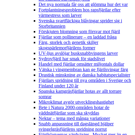
Det nya normala får oss att glömma hur det var
Fortplantningsproblem hos rapsfjärilar efter
värmestress som larver
Svenska svartfläckiga blåvingar sprider sig i
Storbritannien
Förskjuten blomning som försvar mot fjäril
Fjärilar som pollinerare – en laddad fråga
Färg, storlek och genetik skiljer
skogspärlemorfjärilens former
UV-ljus avslöjar busksnabbvingens larver
Sydrovfjäril har smak för stadslivet
Handel med fjärilar omsätter miljontals dollar
Vätska i vingmembran kan ge fjärilsvingar färg
Drastisk minskning av danska habitatspecialister
Fjärilars spridning till nya områden i Sverige och
Finland under 120 år
Spanska kamgräsfjärilar hotas av allt torrare
somrar
Mikroklimat avgör utvecklingshastighet
Bete i Natura 2000-områden hotar de
väddnätfjärilar som ska skyddas
Nektar – tema med många variationer
Snabb anpassning till dagslängd hjälper
svingelgräsfjärilens spridning norrut
Fjärilslarvernas värdväxter– Mycket mer än en