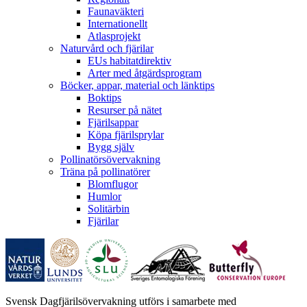
Faunaväkteri
Internationellt
Atlasprojekt
Naturvård och fjärilar
EUs habitatdirektiv
Arter med åtgärdsprogram
Böcker, appar, material och länktips
Boktips
Resurser på nätet
Fjärilsappar
Köpa fjärilsprylar
Bygg själv
Pollinatörsövervakning
Träna på pollinatörer
Blomflugor
Humlor
Solitärbin
Fjärilar
Svensk Dagfjärilsövervakning utförs i samarbete med