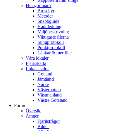
Rapportera från slinga
Hur gör man?
Broschyr
Metoder
Snabbguide
Handledning
Miljöbeskrivning
Viktigaste filerna
Slingprotokoll
Punktprotokoll
Länkar & mer filer
Våra lokaler
Fjärilskarta
Lokala sidor
Gotland
Jämtland
Närke
Västerbotten
Västmanland
Västra Götaland
Forum
Översikt
Ämnen
Fjärilsfrågor
Bilder