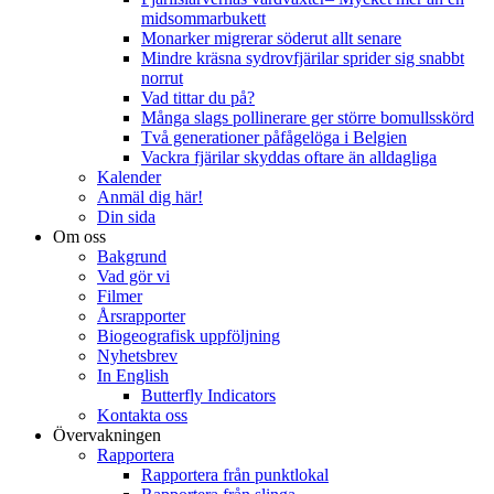
midsommarbukett
Monarker migrerar söderut allt senare
Mindre kräsna sydrovfjärilar sprider sig snabbt
norrut
Vad tittar du på?
Många slags pollinerare ger större bomullsskörd
Två generationer påfågelöga i Belgien
Vackra fjärilar skyddas oftare än alldagliga
Kalender
Anmäl dig här!
Din sida
Om oss
Bakgrund
Vad gör vi
Filmer
Årsrapporter
Biogeografisk uppföljning
Nyhetsbrev
In English
Butterfly Indicators
Kontakta oss
Övervakningen
Rapportera
Rapportera från punktlokal