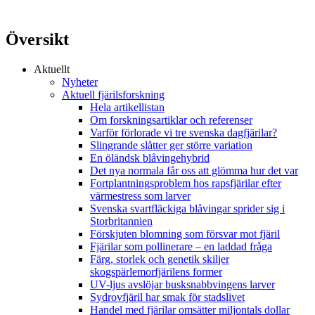
Översikt
Aktuellt
Nyheter
Aktuell fjärilsforskning
Hela artikellistan
Om forskningsartiklar och referenser
Varför förlorade vi tre svenska dagfjärilar?
Slingrande slåtter ger större variation
En öländsk blåvingehybrid
Det nya normala får oss att glömma hur det var
Fortplantningsproblem hos rapsfjärilar efter
värmestress som larver
Svenska svartfläckiga blåvingar sprider sig i
Storbritannien
Förskjuten blomning som försvar mot fjäril
Fjärilar som pollinerare – en laddad fråga
Färg, storlek och genetik skiljer
skogspärlemorfjärilens former
UV-ljus avslöjar busksnabbvingens larver
Sydrovfjäril har smak för stadslivet
Handel med fjärilar omsätter miljontals dollar