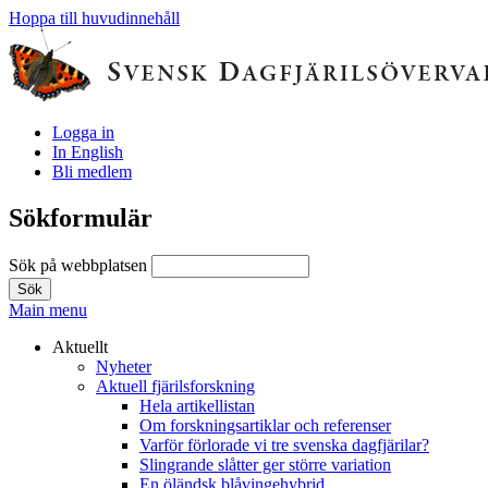
Hoppa till huvudinnehåll
Logga in
In English
Bli medlem
Sökformulär
Sök på webbplatsen
Main menu
Aktuellt
Nyheter
Aktuell fjärilsforskning
Hela artikellistan
Om forskningsartiklar och referenser
Varför förlorade vi tre svenska dagfjärilar?
Slingrande slåtter ger större variation
En öländsk blåvingehybrid