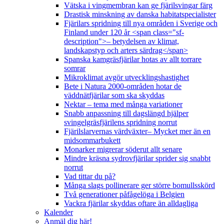
Vätska i vingmembran kan ge fjärilsvingar färg
Drastisk minskning av danska habitatspecialister
Fjärilars spridning till nya områden i Sverige och
Finland under 120 år <span class="sf-
description">– betydelsen av klimat,
landskapstyp och arters särdrag</span>
Spanska kamgräsfjärilar hotas av allt torrare
somrar
Mikroklimat avgör utvecklingshastighet
Bete i Natura 2000-områden hotar de
väddnätfjärilar som ska skyddas
Nektar – tema med många variationer
Snabb anpassning till dagslängd hjälper
svingelgräsfjärilens spridning norrut
Fjärilslarvernas värdväxter– Mycket mer än en
midsommarbukett
Monarker migrerar söderut allt senare
Mindre kräsna sydrovfjärilar sprider sig snabbt
norrut
Vad tittar du på?
Många slags pollinerare ger större bomullsskörd
Två generationer påfågelöga i Belgien
Vackra fjärilar skyddas oftare än alldagliga
Kalender
Anmäl dig här!