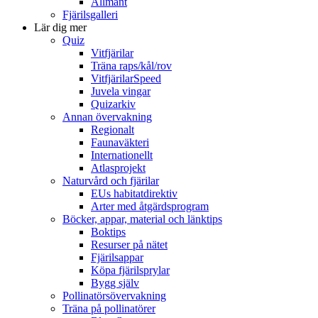
Allmänt
Fjärilsgalleri
Lär dig mer
Quiz
Vitfjärilar
Träna raps/kål/rov
VitfjärilarSpeed
Juvela vingar
Quizarkiv
Annan övervakning
Regionalt
Faunaväkteri
Internationellt
Atlasprojekt
Naturvård och fjärilar
EUs habitatdirektiv
Arter med åtgärdsprogram
Böcker, appar, material och länktips
Boktips
Resurser på nätet
Fjärilsappar
Köpa fjärilsprylar
Bygg själv
Pollinatörsövervakning
Träna på pollinatörer