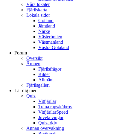
Våra lokaler
Fjärilskarta
Lokala sidor
Gotland
Jämtland
Närke
Västerbotten
Västmanland
Västra Götaland
Forum
Översikt
Ämnen
Fjärilsfrågor
Bilder
Allmänt
Fjärilsgalleri
Lär dig mer
Quiz
Vitfjärilar
Träna raps/kål/rov
VitfjärilarSpeed
Juvela vingar
Quizarkiv
Annan övervakning
Regionalt