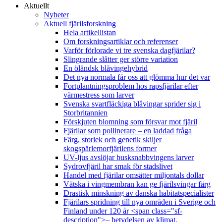
Aktuellt
Nyheter
Aktuell fjärilsforskning
Hela artikellistan
Om forskningsartiklar och referenser
Varför förlorade vi tre svenska dagfjärilar?
Slingrande slåtter ger större variation
En öländsk blåvingehybrid
Det nya normala får oss att glömma hur det var
Fortplantningsproblem hos rapsfjärilar efter
värmestress som larver
Svenska svartfläckiga blåvingar sprider sig i
Storbritannien
Förskjuten blomning som försvar mot fjäril
Fjärilar som pollinerare – en laddad fråga
Färg, storlek och genetik skiljer
skogspärlemorfjärilens former
UV-ljus avslöjar busksnabbvingens larver
Sydrovfjäril har smak för stadslivet
Handel med fjärilar omsätter miljontals dollar
Vätska i vingmembran kan ge fjärilsvingar färg
Drastisk minskning av danska habitatspecialister
Fjärilars spridning till nya områden i Sverige och
Finland under 120 år <span class="sf-
description">– betydelsen av klimat,