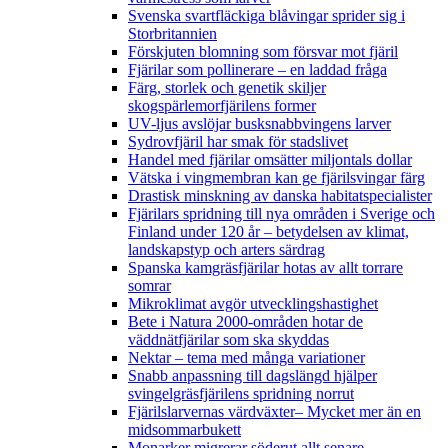
Svenska svartfläckiga blåvingar sprider sig i
Storbritannien
Förskjuten blomning som försvar mot fjäril
Fjärilar som pollinerare – en laddad fråga
Färg, storlek och genetik skiljer
skogspärlemorfjärilens former
UV-ljus avslöjar busksnabbvingens larver
Sydrovfjäril har smak för stadslivet
Handel med fjärilar omsätter miljontals dollar
Vätska i vingmembran kan ge fjärilsvingar färg
Drastisk minskning av danska habitatspecialister
Fjärilars spridning till nya områden i Sverige och
Finland under 120 år
– betydelsen av klimat,
landskapstyp och arters särdrag
Spanska kamgräsfjärilar hotas av allt torrare
somrar
Mikroklimat avgör utvecklingshastighet
Bete i Natura 2000-områden hotar de
väddnätfjärilar som ska skyddas
Nektar – tema med många variationer
Snabb anpassning till dagslängd hjälper
svingelgräsfjärilens spridning norrut
Fjärilslarvernas värdväxter– Mycket mer än en
midsommarbukett
Monarker migrerar söderut allt senare