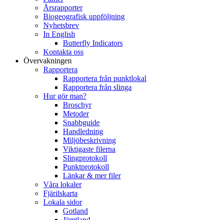
Årsrapporter
Biogeografisk uppföljning
Nyhetsbrev
In English
Butterfly Indicators
Kontakta oss
Övervakningen
Rapportera
Rapportera från punktlokal
Rapportera från slinga
Hur gör man?
Broschyr
Metoder
Snabbguide
Handledning
Miljöbeskrivning
Viktigaste filerna
Slingprotokoll
Punktprotokoll
Länkar & mer filer
Våra lokaler
Fjärilskarta
Lokala sidor
Gotland
Jämtland