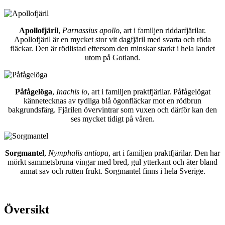
Apollofjäril
,
Parnassius apollo
, art i familjen riddarfjärilar.
Apollofjäril är en mycket stor vit dagfjäril med svarta och röda
fläckar. Den är rödlistad eftersom den minskar starkt i hela landet
utom på Gotland.
Påfågelöga
,
Inachis io
, art i familjen praktfjärilar. Påfågelögat
kännetecknas av tydliga blå ögonfläckar mot en rödbrun
bakgrundsfärg. Fjärilen övervintrar som vuxen och därför kan den
ses mycket tidigt på våren.
Sorgmantel
,
Nymphalis antiopa
, art i familjen praktfjärilar. Den har
mörkt sammetsbruna vingar med bred, gul ytterkant och äter bland
annat sav och rutten frukt. Sorgmantel finns i hela Sverige.
Översikt