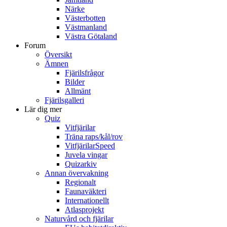
Närke
Västerbotten
Västmanland
Västra Götaland
Forum
Översikt
Ämnen
Fjärilsfrågor
Bilder
Allmänt
Fjärilsgalleri
Lär dig mer
Quiz
Vitfjärilar
Träna raps/kål/rov
VitfjärilarSpeed
Juvela vingar
Quizarkiv
Annan övervakning
Regionalt
Faunaväkteri
Internationellt
Atlasprojekt
Naturvård och fjärilar