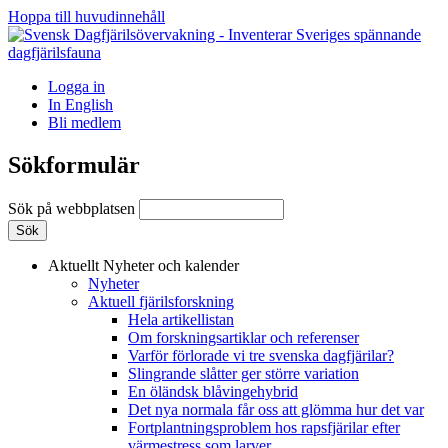
Hoppa till huvudinnehåll
Logga in
In English
Bli medlem
Sökformulär
Sök på webbplatsen
Aktuellt
Nyheter och kalender
Nyheter
Aktuell fjärilsforskning
Hela artikellistan
Om forskningsartiklar och referenser
Varför förlorade vi tre svenska dagfjärilar?
Slingrande slåtter ger större variation
En öländsk blåvingehybrid
Det nya normala får oss att glömma hur det var
Fortplantningsproblem hos rapsfjärilar efter
värmestress som larver