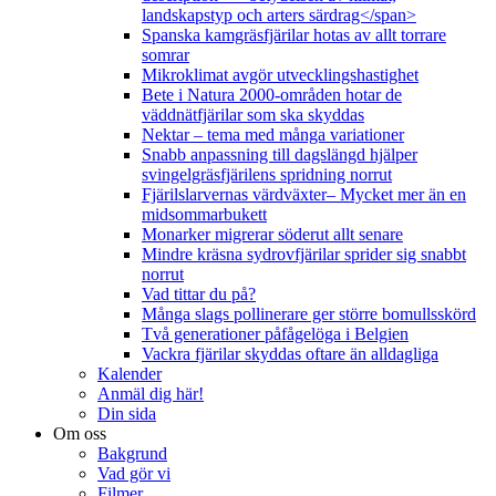
landskapstyp och arters särdrag</span>
Spanska kamgräsfjärilar hotas av allt torrare
somrar
Mikroklimat avgör utvecklingshastighet
Bete i Natura 2000-områden hotar de
väddnätfjärilar som ska skyddas
Nektar – tema med många variationer
Snabb anpassning till dagslängd hjälper
svingelgräsfjärilens spridning norrut
Fjärilslarvernas värdväxter– Mycket mer än en
midsommarbukett
Monarker migrerar söderut allt senare
Mindre kräsna sydrovfjärilar sprider sig snabbt
norrut
Vad tittar du på?
Många slags pollinerare ger större bomullsskörd
Två generationer påfågelöga i Belgien
Vackra fjärilar skyddas oftare än alldagliga
Kalender
Anmäl dig här!
Din sida
Om oss
Bakgrund
Vad gör vi
Filmer