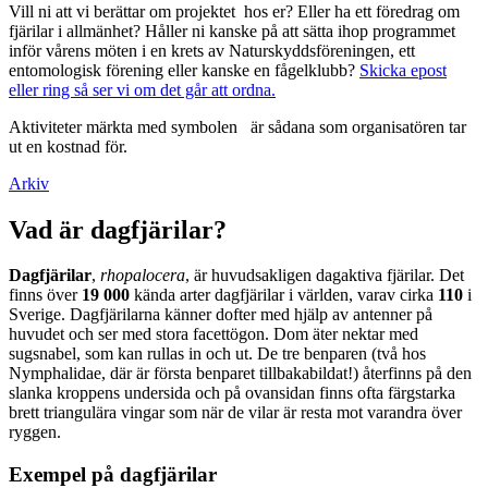
Vill ni att vi berättar om projektet hos er? Eller ha ett föredrag om
fjärilar i allmänhet? Håller ni kanske på att sätta ihop programmet
inför vårens möten i en krets av Naturskyddsföreningen, ett
entomologisk förening eller kanske en fågelklubb?
Skicka epost
eller ring så ser vi om det går att ordna.
Aktiviteter märkta med symbolen
är sådana som organisatören tar
ut en kostnad för.
Arkiv
Vad är dagfjärilar?
Dagfjärilar
,
rhopalocera
, är huvudsakligen dagaktiva fjärilar. Det
finns över
19 000
kända arter dagfjärilar i världen, varav cirka
110
i
Sverige. Dagfjärilarna känner dofter med hjälp av antenner på
huvudet och ser med stora facettögon. Dom äter nektar med
sugsnabel, som kan rullas in och ut. De tre benparen (två hos
Nymphalidae, där är första benparet tillbakabildat!) återfinns på den
slanka kroppens undersida och på ovansidan finns ofta färgstarka
brett triangulära vingar som när de vilar är resta mot varandra över
ryggen.
Exempel på dagfjärilar