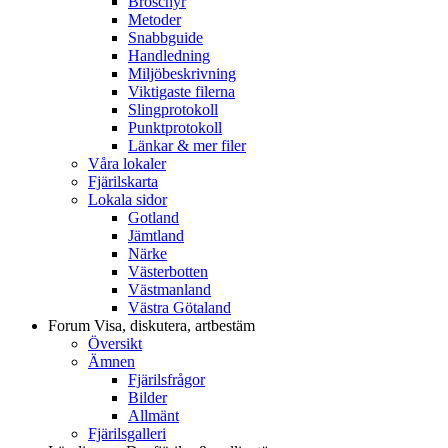
Broschyr
Metoder
Snabbguide
Handledning
Miljöbeskrivning
Viktigaste filerna
Slingprotokoll
Punktprotokoll
Länkar & mer filer
Våra lokaler
Fjärilskarta
Lokala sidor
Gotland
Jämtland
Närke
Västerbotten
Västmanland
Västra Götaland
Forum
Visa, diskutera, artbestäm
Översikt
Ämnen
Fjärilsfrågor
Bilder
Allmänt
Fjärilsgalleri