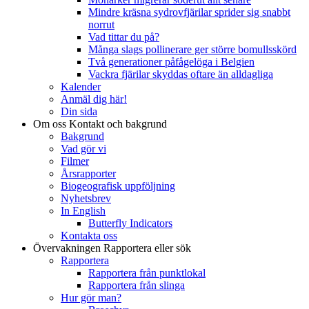
Mindre kräsna sydrovfjärilar sprider sig snabbt
norrut
Vad tittar du på?
Många slags pollinerare ger större bomullsskörd
Två generationer påfågelöga i Belgien
Vackra fjärilar skyddas oftare än alldagliga
Kalender
Anmäl dig här!
Din sida
Om oss
Kontakt och bakgrund
Bakgrund
Vad gör vi
Filmer
Årsrapporter
Biogeografisk uppföljning
Nyhetsbrev
In English
Butterfly Indicators
Kontakta oss
Övervakningen
Rapportera eller sök
Rapportera
Rapportera från punktlokal
Rapportera från slinga
Hur gör man?