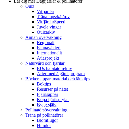
Lär dig mer
Dagfjärilar & pollinatörer
Quiz
Vitfjärilar
Träna raps/kål/rov
VitfjärilarSpeed
Juvela vingar
Quizarkiv
Annan övervakning
Regionalt
Faunaväkteri
Internationellt
Atlasprojekt
Naturvård och fjärilar
EUs habitatdirektiv
Arter med åtgärdsprogram
Böcker, appar, material och länktips
Boktips
Resurser på nätet
Fjärilsappar
Köpa fjärilsprylar
Bygg själv
Pollinatörsövervakning
Träna på pollinatörer
Blomflugor
Humlor