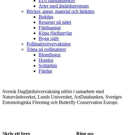
EUs habitatdirektiv
Arter med åtgärdsprogram
Böcker, appar, material och länktips
Boktips
Resurser på nätet
Fjärilsappar
Köpa fjärilsprylar
Bygg själv
Pollinatörsövervakning
Träna på pollinatörer
Blomflugor
Humlor
Solitärbin
Fjärilar
Svensk Dagfjärilsövervakning utförs i samarbete med
Naturvårdsverket, Lunds Universitet, ArtDatabanken, Sveriges
Entomologiska Förening och Butterfly Conservation Europe.
Skriv ett brev
Ring oss