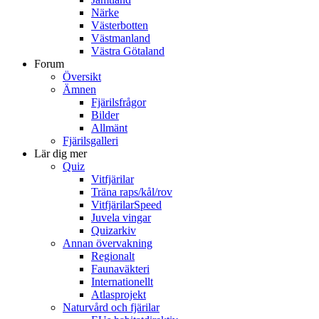
Närke
Västerbotten
Västmanland
Västra Götaland
Forum
Översikt
Ämnen
Fjärilsfrågor
Bilder
Allmänt
Fjärilsgalleri
Lär dig mer
Quiz
Vitfjärilar
Träna raps/kål/rov
VitfjärilarSpeed
Juvela vingar
Quizarkiv
Annan övervakning
Regionalt
Faunaväkteri
Internationellt
Atlasprojekt
Naturvård och fjärilar