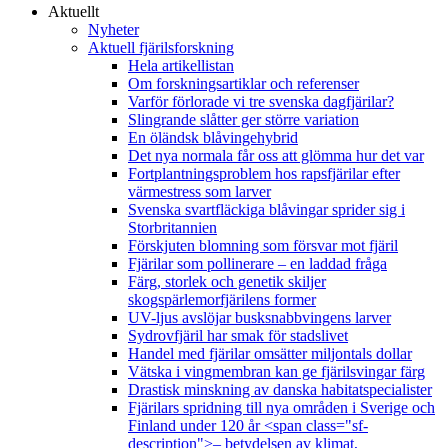
Aktuellt
Nyheter
Aktuell fjärilsforskning
Hela artikellistan
Om forskningsartiklar och referenser
Varför förlorade vi tre svenska dagfjärilar?
Slingrande slåtter ger större variation
En öländsk blåvingehybrid
Det nya normala får oss att glömma hur det var
Fortplantningsproblem hos rapsfjärilar efter
värmestress som larver
Svenska svartfläckiga blåvingar sprider sig i
Storbritannien
Förskjuten blomning som försvar mot fjäril
Fjärilar som pollinerare – en laddad fråga
Färg, storlek och genetik skiljer
skogspärlemorfjärilens former
UV-ljus avslöjar busksnabbvingens larver
Sydrovfjäril har smak för stadslivet
Handel med fjärilar omsätter miljontals dollar
Vätska i vingmembran kan ge fjärilsvingar färg
Drastisk minskning av danska habitatspecialister
Fjärilars spridning till nya områden i Sverige och
Finland under 120 år <span class="sf-
description">– betydelsen av klimat,