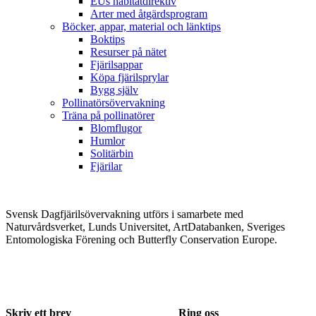
EUs habitatdirektiv
Arter med åtgärdsprogram
Böcker, appar, material och länktips
Boktips
Resurser på nätet
Fjärilsappar
Köpa fjärilsprylar
Bygg själv
Pollinatörsövervakning
Träna på pollinatörer
Blomflugor
Humlor
Solitärbin
Fjärilar
Svensk Dagfjärilsövervakning utförs i samarbete med
Naturvårdsverket, Lunds Universitet, ArtDatabanken, Sveriges
Entomologiska Förening och Butterfly Conservation Europe.
Skriv ett brev
Ring oss