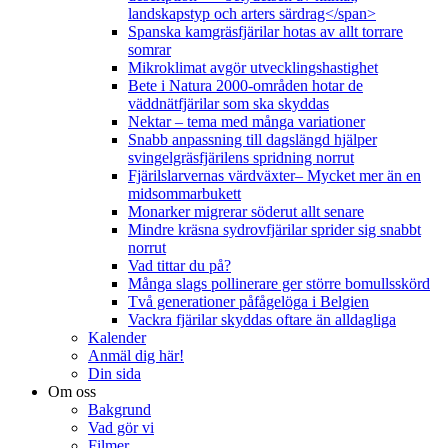
landskapstyp och arters särdrag</span>
Spanska kamgräsfjärilar hotas av allt torrare
somrar
Mikroklimat avgör utvecklingshastighet
Bete i Natura 2000-områden hotar de
väddnätfjärilar som ska skyddas
Nektar – tema med många variationer
Snabb anpassning till dagslängd hjälper
svingelgräsfjärilens spridning norrut
Fjärilslarvernas värdväxter– Mycket mer än en
midsommarbukett
Monarker migrerar söderut allt senare
Mindre kräsna sydrovfjärilar sprider sig snabbt
norrut
Vad tittar du på?
Många slags pollinerare ger större bomullsskörd
Två generationer påfågelöga i Belgien
Vackra fjärilar skyddas oftare än alldagliga
Kalender
Anmäl dig här!
Din sida
Om oss
Bakgrund
Vad gör vi
Filmer