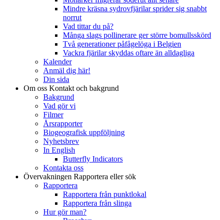
Mindre kräsna sydrovfjärilar sprider sig snabbt
norrut
Vad tittar du på?
Många slags pollinerare ger större bomullsskörd
Två generationer påfågelöga i Belgien
Vackra fjärilar skyddas oftare än alldagliga
Kalender
Anmäl dig här!
Din sida
Om oss
Kontakt och bakgrund
Bakgrund
Vad gör vi
Filmer
Årsrapporter
Biogeografisk uppföljning
Nyhetsbrev
In English
Butterfly Indicators
Kontakta oss
Övervakningen
Rapportera eller sök
Rapportera
Rapportera från punktlokal
Rapportera från slinga
Hur gör man?