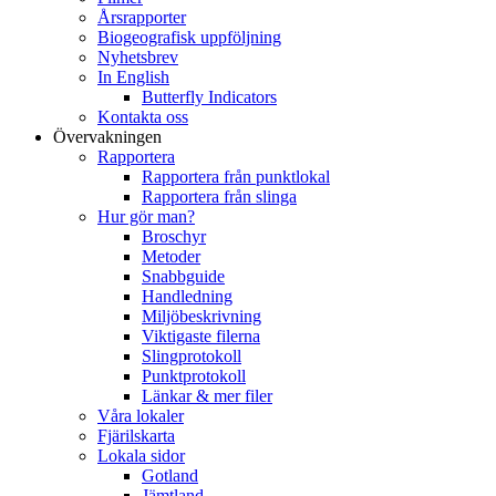
Årsrapporter
Biogeografisk uppföljning
Nyhetsbrev
In English
Butterfly Indicators
Kontakta oss
Övervakningen
Rapportera
Rapportera från punktlokal
Rapportera från slinga
Hur gör man?
Broschyr
Metoder
Snabbguide
Handledning
Miljöbeskrivning
Viktigaste filerna
Slingprotokoll
Punktprotokoll
Länkar & mer filer
Våra lokaler
Fjärilskarta
Lokala sidor
Gotland
Jämtland