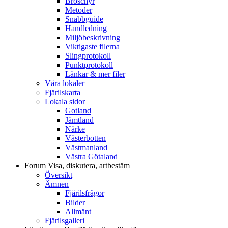
Broschyr
Metoder
Snabbguide
Handledning
Miljöbeskrivning
Viktigaste filerna
Slingprotokoll
Punktprotokoll
Länkar & mer filer
Våra lokaler
Fjärilskarta
Lokala sidor
Gotland
Jämtland
Närke
Västerbotten
Västmanland
Västra Götaland
Forum
Visa, diskutera, artbestäm
Översikt
Ämnen
Fjärilsfrågor
Bilder
Allmänt
Fjärilsgalleri