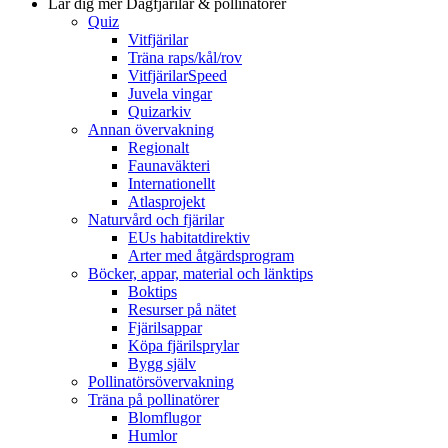
Lär dig mer
Dagfjärilar & pollinatörer
Quiz
Vitfjärilar
Träna raps/kål/rov
VitfjärilarSpeed
Juvela vingar
Quizarkiv
Annan övervakning
Regionalt
Faunaväkteri
Internationellt
Atlasprojekt
Naturvård och fjärilar
EUs habitatdirektiv
Arter med åtgärdsprogram
Böcker, appar, material och länktips
Boktips
Resurser på nätet
Fjärilsappar
Köpa fjärilsprylar
Bygg själv
Pollinatörsövervakning
Träna på pollinatörer
Blomflugor
Humlor