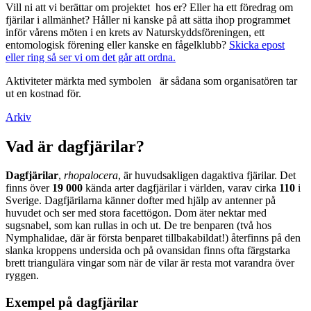
Vill ni att vi berättar om projektet hos er? Eller ha ett föredrag om
fjärilar i allmänhet? Håller ni kanske på att sätta ihop programmet
inför vårens möten i en krets av Naturskyddsföreningen, ett
entomologisk förening eller kanske en fågelklubb?
Skicka epost
eller ring så ser vi om det går att ordna.
Aktiviteter märkta med symbolen
är sådana som organisatören tar
ut en kostnad för.
Arkiv
Vad är dagfjärilar?
Dagfjärilar
,
rhopalocera
, är huvudsakligen dagaktiva fjärilar. Det
finns över
19 000
kända arter dagfjärilar i världen, varav cirka
110
i
Sverige. Dagfjärilarna känner dofter med hjälp av antenner på
huvudet och ser med stora facettögon. Dom äter nektar med
sugsnabel, som kan rullas in och ut. De tre benparen (två hos
Nymphalidae, där är första benparet tillbakabildat!) återfinns på den
slanka kroppens undersida och på ovansidan finns ofta färgstarka
brett triangulära vingar som när de vilar är resta mot varandra över
ryggen.
Exempel på dagfjärilar