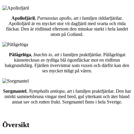
Apollofjäril
,
Parnassius apollo
, art i familjen riddarfjärilar.
Apollofjäril är en mycket stor vit dagfjäril med svarta och röda
fläckar. Den är rödlistad eftersom den minskar starkt i hela landet
utom på Gotland.
Påfågelöga
,
Inachis io
, art i familjen praktfjärilar. Påfågelögat
kännetecknas av tydliga blå ögonfläckar mot en rödbrun
bakgrundsfärg. Fjärilen övervintrar som vuxen och därför kan den
ses mycket tidigt på våren.
Sorgmantel
,
Nymphalis antiopa
, art i familjen praktfjärilar. Den har
mörkt sammetsbruna vingar med bred, gul ytterkant och äter bland
annat sav och rutten frukt. Sorgmantel finns i hela Sverige.
Översikt