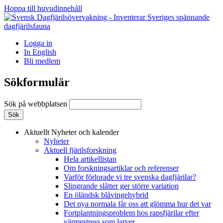
Hoppa till huvudinnehåll
Logga in
In English
Bli medlem
Sökformulär
Sök på webbplatsen
Aktuellt
Nyheter och kalender
Nyheter
Aktuell fjärilsforskning
Hela artikellistan
Om forskningsartiklar och referenser
Varför förlorade vi tre svenska dagfjärilar?
Slingrande slåtter ger större variation
En öländsk blåvingehybrid
Det nya normala får oss att glömma hur det var
Fortplantningsproblem hos rapsfjärilar efter
värmestress som larver