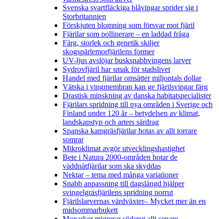
Svenska svartfläckiga blåvingar sprider sig i
Storbritannien
Förskjuten blomning som försvar mot fjäril
Fjärilar som pollinerare – en laddad fråga
Färg, storlek och genetik skiljer
skogspärlemorfjärilens former
UV-ljus avslöjar busksnabbvingens larver
Sydrovfjäril har smak för stadslivet
Handel med fjärilar omsätter miljontals dollar
Vätska i vingmembran kan ge fjärilsvingar färg
Drastisk minskning av danska habitatspecialister
Fjärilars spridning till nya områden i Sverige och
Finland under 120 år
– betydelsen av klimat,
landskapstyp och arters särdrag
Spanska kamgräsfjärilar hotas av allt torrare
somrar
Mikroklimat avgör utvecklingshastighet
Bete i Natura 2000-områden hotar de
väddnätfjärilar som ska skyddas
Nektar – tema med många variationer
Snabb anpassning till dagslängd hjälper
svingelgräsfjärilens spridning norrut
Fjärilslarvernas värdväxter– Mycket mer än en
midsommarbukett
Monarker migrerar söderut allt senare