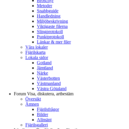
Broschyr
Metoder
Snabbguide
Handledning
Miljöbeskrivning
Viktigaste filerna
Slingprotokoll
Punktprotokoll
Länkar & mer filer
Våra lokaler
Fjärilskarta
Lokala sidor
Gotland
Jämtland
Närke
Västerbotten
Västmanland
Västra Götaland
Forum
Visa, diskutera, artbestäm
Översikt
Ämnen
Fjärilsfrågor
Bilder
Allmänt
Fjärilsgalleri