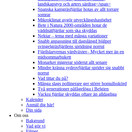
landskapstyp och arters särdrag</span>
Spanska kamgräsfjärilar hotas av allt torrare
somrar
Mikroklimat avgör utvecklingshastighet
Bete i Natura 2000-områden hotar de
väddnätfjärilar som ska skyddas
Nektar – tema med många variationer
Snabb anpassning till dagslängd hjälper
svingelgräsfjärilens spridning norrut
Fjärilslarvernas värdväxter– Mycket mer än en
midsommarbukett
Monarker migrerar söderut allt senare
Mindre kräsna sydrovfjärilar sprider sig snabbt
norrut
Vad tittar du på?
Många slags pollinerare ger större bomullsskörd
Två generationer påfågelöga i Belgien
Vackra fjärilar skyddas oftare än alldagliga
Kalender
Anmäl dig här!
Din sida
Om oss
Bakgrund
Vad gör vi
Filmer