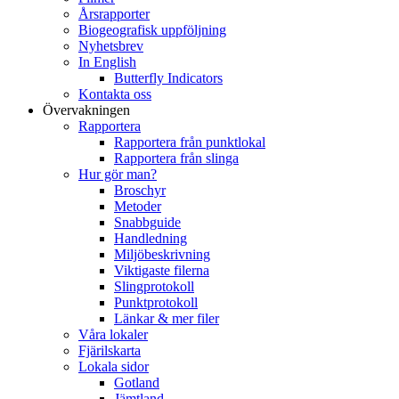
Årsrapporter
Biogeografisk uppföljning
Nyhetsbrev
In English
Butterfly Indicators
Kontakta oss
Övervakningen
Rapportera
Rapportera från punktlokal
Rapportera från slinga
Hur gör man?
Broschyr
Metoder
Snabbguide
Handledning
Miljöbeskrivning
Viktigaste filerna
Slingprotokoll
Punktprotokoll
Länkar & mer filer
Våra lokaler
Fjärilskarta
Lokala sidor
Gotland
Jämtland