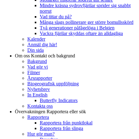
Mindre kräsna sydrovfjärilar sprider sig snabbt
norrut
Vad tittar du på?
Många slags pollinerare ger större bomullsskörd
Två generationer påfågelöga i Belgien
Vackra fjärilar skyddas oftare än alldagliga
Kalender
Anmäl dig här!
Din sida
Om oss
Kontakt och bakgrund
Bakgrund
Vad gör vi
Filmer
Årsrapporter
Biogeografisk uppföljning
Nyhetsbrev
In English
Butterfly Indicators
Kontakta oss
Övervakningen
Rapportera eller sök
Rapportera
Rapportera från punktlokal
Rapportera från slinga
Hur gör man?