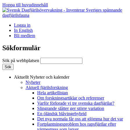
Hoppa till huvudinnehåll
Logga in
In English
Bli medlem
Sökformulär
Sök på webbplatsen
Aktuellt
Nyheter och kalender
Nyheter
Aktuell fjärilsforskning
Hela artikellistan
Om forskningsartiklar och referenser
Varför förlorade vi tre svenska dagfjärilar?
Slingrande slåtter ger större variation
En öländsk blåvingehybrid
Det nya normala får oss att glömma hur det var
Fortplantningsproblem hos rapsfjärilar efter
värmestress som larver