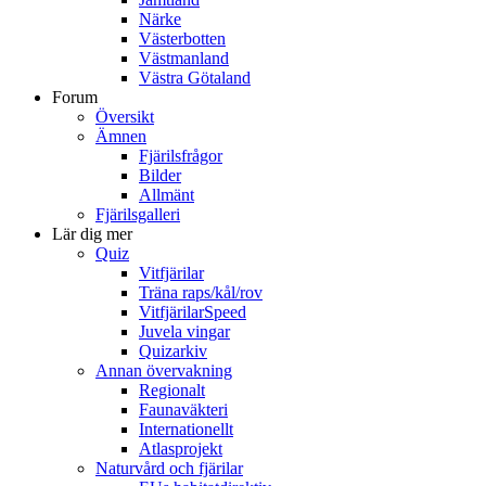
Närke
Västerbotten
Västmanland
Västra Götaland
Forum
Översikt
Ämnen
Fjärilsfrågor
Bilder
Allmänt
Fjärilsgalleri
Lär dig mer
Quiz
Vitfjärilar
Träna raps/kål/rov
VitfjärilarSpeed
Juvela vingar
Quizarkiv
Annan övervakning
Regionalt
Faunaväkteri
Internationellt
Atlasprojekt
Naturvård och fjärilar