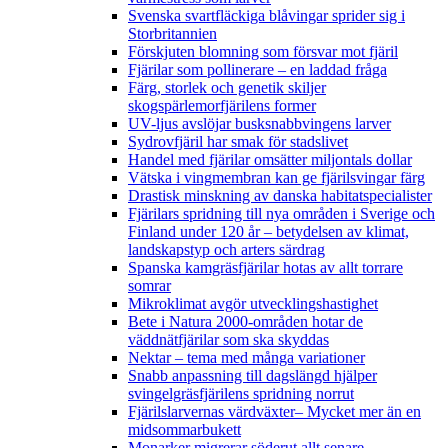
Svenska svartfläckiga blåvingar sprider sig i
Storbritannien
Förskjuten blomning som försvar mot fjäril
Fjärilar som pollinerare – en laddad fråga
Färg, storlek och genetik skiljer
skogspärlemorfjärilens former
UV-ljus avslöjar busksnabbvingens larver
Sydrovfjäril har smak för stadslivet
Handel med fjärilar omsätter miljontals dollar
Vätska i vingmembran kan ge fjärilsvingar färg
Drastisk minskning av danska habitatspecialister
Fjärilars spridning till nya områden i Sverige och
Finland under 120 år
– betydelsen av klimat,
landskapstyp och arters särdrag
Spanska kamgräsfjärilar hotas av allt torrare
somrar
Mikroklimat avgör utvecklingshastighet
Bete i Natura 2000-områden hotar de
väddnätfjärilar som ska skyddas
Nektar – tema med många variationer
Snabb anpassning till dagslängd hjälper
svingelgräsfjärilens spridning norrut
Fjärilslarvernas värdväxter– Mycket mer än en
midsommarbukett
Monarker migrerar söderut allt senare