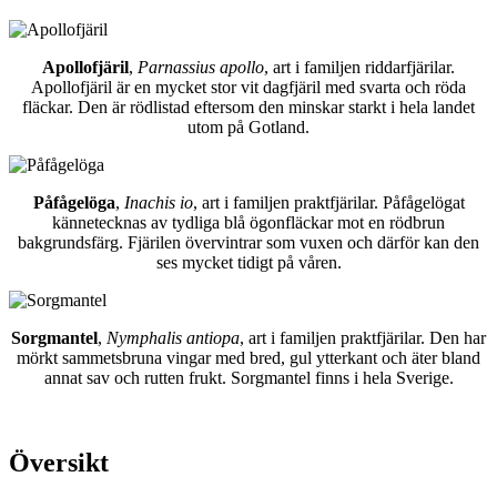
Apollofjäril
,
Parnassius apollo
, art i familjen riddarfjärilar.
Apollofjäril är en mycket stor vit dagfjäril med svarta och röda
fläckar. Den är rödlistad eftersom den minskar starkt i hela landet
utom på Gotland.
Påfågelöga
,
Inachis io
, art i familjen praktfjärilar. Påfågelögat
kännetecknas av tydliga blå ögonfläckar mot en rödbrun
bakgrundsfärg. Fjärilen övervintrar som vuxen och därför kan den
ses mycket tidigt på våren.
Sorgmantel
,
Nymphalis antiopa
, art i familjen praktfjärilar. Den har
mörkt sammetsbruna vingar med bred, gul ytterkant och äter bland
annat sav och rutten frukt. Sorgmantel finns i hela Sverige.
Översikt