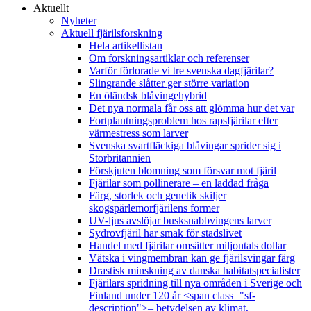
Aktuellt
Nyheter
Aktuell fjärilsforskning
Hela artikellistan
Om forskningsartiklar och referenser
Varför förlorade vi tre svenska dagfjärilar?
Slingrande slåtter ger större variation
En öländsk blåvingehybrid
Det nya normala får oss att glömma hur det var
Fortplantningsproblem hos rapsfjärilar efter
värmestress som larver
Svenska svartfläckiga blåvingar sprider sig i
Storbritannien
Förskjuten blomning som försvar mot fjäril
Fjärilar som pollinerare – en laddad fråga
Färg, storlek och genetik skiljer
skogspärlemorfjärilens former
UV-ljus avslöjar busksnabbvingens larver
Sydrovfjäril har smak för stadslivet
Handel med fjärilar omsätter miljontals dollar
Vätska i vingmembran kan ge fjärilsvingar färg
Drastisk minskning av danska habitatspecialister
Fjärilars spridning till nya områden i Sverige och
Finland under 120 år <span class="sf-
description">– betydelsen av klimat,