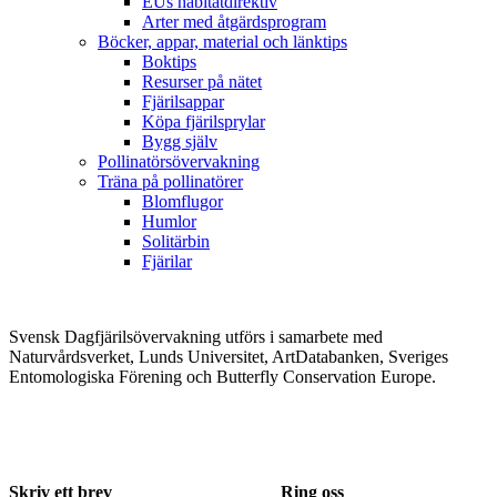
EUs habitatdirektiv
Arter med åtgärdsprogram
Böcker, appar, material och länktips
Boktips
Resurser på nätet
Fjärilsappar
Köpa fjärilsprylar
Bygg själv
Pollinatörsövervakning
Träna på pollinatörer
Blomflugor
Humlor
Solitärbin
Fjärilar
Svensk Dagfjärilsövervakning utförs i samarbete med
Naturvårdsverket, Lunds Universitet, ArtDatabanken, Sveriges
Entomologiska Förening och Butterfly Conservation Europe.
Skriv ett brev
Ring oss