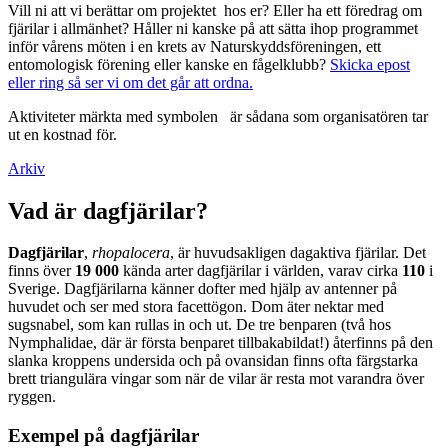
Vill ni att vi berättar om projektet hos er? Eller ha ett föredrag om
fjärilar i allmänhet? Håller ni kanske på att sätta ihop programmet
inför vårens möten i en krets av Naturskyddsföreningen, ett
entomologisk förening eller kanske en fågelklubb?
Skicka epost
eller ring så ser vi om det går att ordna.
Aktiviteter märkta med symbolen
är sådana som organisatören tar
ut en kostnad för.
Arkiv
Vad är dagfjärilar?
Dagfjärilar
,
rhopalocera
, är huvudsakligen dagaktiva fjärilar. Det
finns över
19 000
kända arter dagfjärilar i världen, varav cirka
110
i
Sverige. Dagfjärilarna känner dofter med hjälp av antenner på
huvudet och ser med stora facettögon. Dom äter nektar med
sugsnabel, som kan rullas in och ut. De tre benparen (två hos
Nymphalidae, där är första benparet tillbakabildat!) återfinns på den
slanka kroppens undersida och på ovansidan finns ofta färgstarka
brett triangulära vingar som när de vilar är resta mot varandra över
ryggen.
Exempel på dagfjärilar