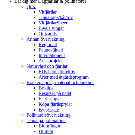
Lär dig mer
Dagfjärilar & pollinatörer
Quiz
Vitfjärilar
Träna raps/kål/rov
VitfjärilarSpeed
Juvela vingar
Quizarkiv
Annan övervakning
Regionalt
Faunaväkteri
Internationellt
Atlasprojekt
Naturvård och fjärilar
EUs habitatdirektiv
Arter med åtgärdsprogram
Böcker, appar, material och länktips
Boktips
Resurser på nätet
Fjärilsappar
Köpa fjärilsprylar
Bygg själv
Pollinatörsövervakning
Träna på pollinatörer
Blomflugor
Humlor