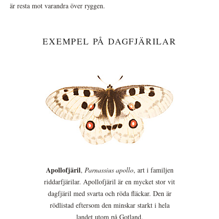
är resta mot varandra över ryggen.
EXEMPEL PÅ DAGFJÄRILAR
Apollofjäril
,
Parnassius apollo
, art i familjen
riddarfjärilar. Apollofjäril är en mycket stor vit
dagfjäril med svarta och röda fläckar. Den är
rödlistad eftersom den minskar starkt i hela
landet utom på Gotland.