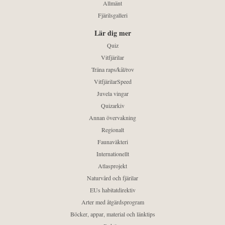
Allmänt
Fjärilsgalleri
Lär dig mer
Quiz
Vitfjärilar
Träna raps/kål/rov
VitfjärilarSpeed
Juvela vingar
Quizarkiv
Annan övervakning
Regionalt
Faunaväkteri
Internationellt
Atlasprojekt
Naturvård och fjärilar
EUs habitatdirektiv
Arter med åtgärdsprogram
Böcker, appar, material och länktips