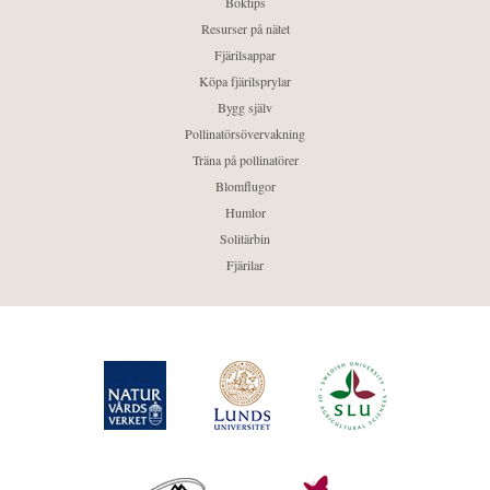
Boktips
Resurser på nätet
Fjärilsappar
Köpa fjärilsprylar
Bygg själv
Pollinatörsövervakning
Träna på pollinatörer
Blomflugor
Humlor
Solitärbin
Fjärilar