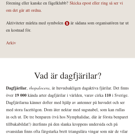
förening eller kanske en fågelklubb?
Skicka epost eller ring så ser vi
om det går att ordna.
Aktiviteter märkta med symbolen
är sådana som organisatören tar ut
en kostnad för.
Arkiv
Vad är dagfjärilar?
Dagfjärilar
,
rhopalocera
, är huvudsakligen dagaktiva fjärilar. Det finns
19 000
110
över
kända arter dagfjärilar i världen, varav cirka
i Sverige.
Dagfjärilarna känner dofter med hjälp av antenner på huvudet och ser
med stora facettögon. Dom äter nektar med sugsnabel, som kan rullas
in och ut. De tre benparen (två hos Nymphalidae, där är första benparet
tillbakabildat!) återfinns på den slanka kroppens undersida och på
ovansidan finns ofta färgstarka brett triangulära vingar som när de vilar