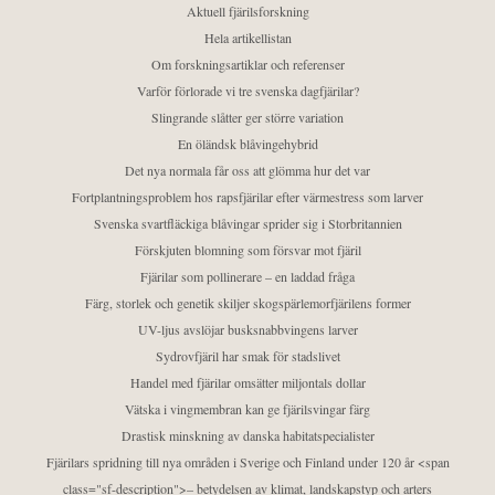
Aktuell fjärilsforskning
Hela artikellistan
Om forskningsartiklar och referenser
Varför förlorade vi tre svenska dagfjärilar?
Slingrande slåtter ger större variation
En öländsk blåvingehybrid
Det nya normala får oss att glömma hur det var
Fortplantningsproblem hos rapsfjärilar efter värmestress som larver
Svenska svartfläckiga blåvingar sprider sig i Storbritannien
Förskjuten blomning som försvar mot fjäril
Fjärilar som pollinerare – en laddad fråga
Färg, storlek och genetik skiljer skogspärlemorfjärilens former
UV-ljus avslöjar busksnabbvingens larver
Sydrovfjäril har smak för stadslivet
Handel med fjärilar omsätter miljontals dollar
Vätska i vingmembran kan ge fjärilsvingar färg
Drastisk minskning av danska habitatspecialister
Fjärilars spridning till nya områden i Sverige och Finland under 120 år <span
class="sf-description">– betydelsen av klimat, landskapstyp och arters