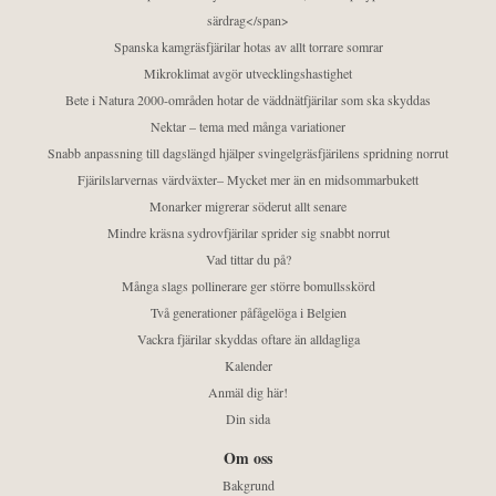
särdrag</span>
Spanska kamgräsfjärilar hotas av allt torrare somrar
Mikroklimat avgör utvecklingshastighet
Bete i Natura 2000-områden hotar de väddnätfjärilar som ska skyddas
Nektar – tema med många variationer
Snabb anpassning till dagslängd hjälper svingelgräsfjärilens spridning norrut
Fjärilslarvernas värdväxter– Mycket mer än en midsommarbukett
Monarker migrerar söderut allt senare
Mindre kräsna sydrovfjärilar sprider sig snabbt norrut
Vad tittar du på?
Många slags pollinerare ger större bomullsskörd
Två generationer påfågelöga i Belgien
Vackra fjärilar skyddas oftare än alldagliga
Kalender
Anmäl dig här!
Din sida
Om oss
Bakgrund