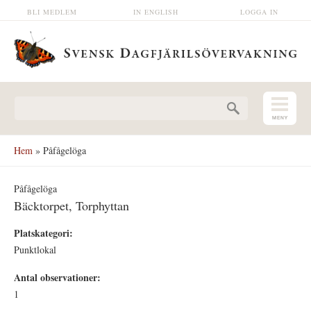
Hoppa till huvudinnehåll
BLI MEDLEM
IN ENGLISH
LOGGA IN
Sökformulär
Hem
» Påfågelöga
Påfågelöga
Bäcktorpet, Torphyttan
Platskategori:
Punktlokal
Antal observationer:
1