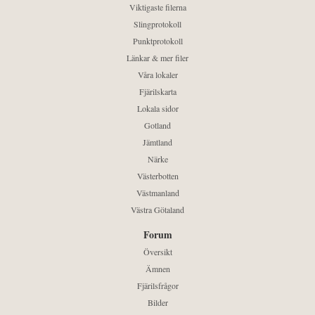
Viktigaste filerna
Slingprotokoll
Punktprotokoll
Länkar & mer filer
Våra lokaler
Fjärilskarta
Lokala sidor
Gotland
Jämtland
Närke
Västerbotten
Västmanland
Västra Götaland
Forum
Översikt
Ämnen
Fjärilsfrågor
Bilder