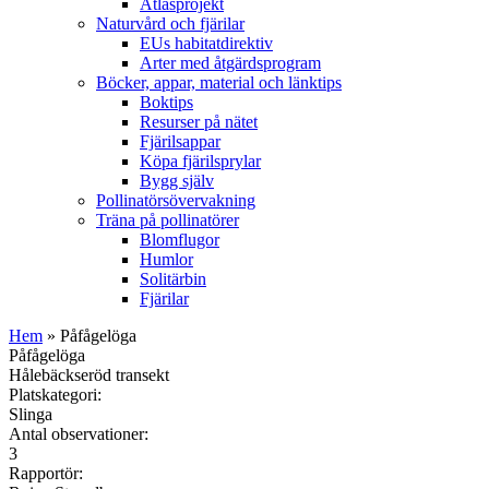
Atlasprojekt
Naturvård och fjärilar
EUs habitatdirektiv
Arter med åtgärdsprogram
Böcker, appar, material och länktips
Boktips
Resurser på nätet
Fjärilsappar
Köpa fjärilsprylar
Bygg själv
Pollinatörsövervakning
Träna på pollinatörer
Blomflugor
Humlor
Solitärbin
Fjärilar
Hem
» Påfågelöga
Påfågelöga
Hålebäckseröd transekt
Platskategori:
Slinga
Antal observationer:
3
Rapportör: