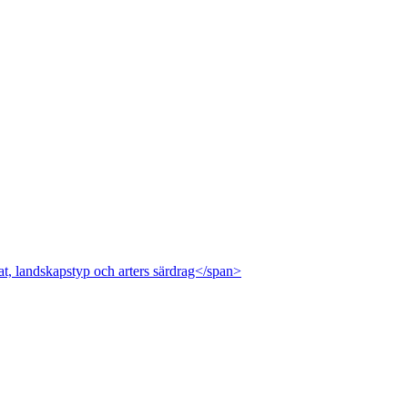
at, landskapstyp och arters särdrag</span>