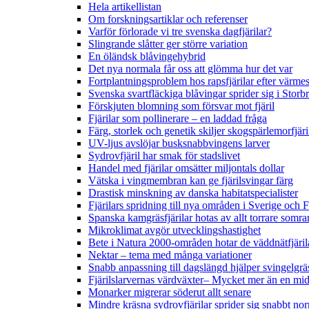
Hela artikellistan
Om forskningsartiklar och referenser
Varför förlorade vi tre svenska dagfjärilar?
Slingrande slåtter ger större variation
En öländsk blåvingehybrid
Det nya normala får oss att glömma hur det var
Fortplantningsproblem hos rapsfjärilar efter värmes
Svenska svartfläckiga blåvingar sprider sig i Storb
Förskjuten blomning som försvar mot fjäril
Fjärilar som pollinerare – en laddad fråga
Färg, storlek och genetik skiljer skogspärlemorfjär
UV-ljus avslöjar busksnabbvingens larver
Sydrovfjäril har smak för stadslivet
Handel med fjärilar omsätter miljontals dollar
Vätska i vingmembran kan ge fjärilsvingar färg
Drastisk minskning av danska habitatspecialister
Fjärilars spridning till nya områden i Sverige och
Spanska kamgräsfjärilar hotas av allt torrare somra
Mikroklimat avgör utvecklingshastighet
Bete i Natura 2000-områden hotar de väddnätfjäri
Nektar – tema med många variationer
Snabb anpassning till dagslängd hjälper svingelgräs
Fjärilslarvernas värdväxter– Mycket mer än en m
Monarker migrerar söderut allt senare
Mindre kräsna sydrovfjärilar sprider sig snabbt nor