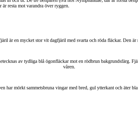
as in och ut. De tre benparen (två hos Nymphalidae, där är första benpa
ar är resta mot varandra över ryggen.
lofjäril är en mycket stor vit dagfjäril med svarta och röda fläckar. Den 
kännetecknas av tydliga blå ögonfläckar mot en rödbrun bakgrundsfärg. Fj
våren.
r. Den har mörkt sammetsbruna vingar med bred, gul ytterkant och äter bla