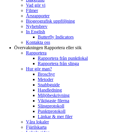
Vad gör vi
Filmer
Årsrapporter
Biogeografisk uppföljning
Nyhetsbrev
In English
Butterfly Indicators
Kontakta oss
Övervakningen
Rapportera eller sök
Rapportera
Rapportera från punktlokal
Rapportera från slinga
Hur gör man?
Broschyr
Metoder
Snabbguide
Handledning
Miljöbeskrivning
Viktigaste filerna
Slingprotokoll
Punktprotokoll
Länkar & mer filer
Våra lokaler
Fjärilskarta