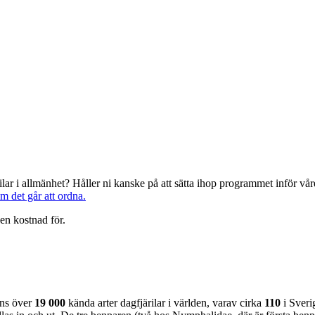
järilar i allmänhet? Håller ni kanske på att sätta ihop programmet inför 
om det går att ordna.
en kostnad för.
nns över
19 000
kända arter dagfjärilar i världen, varav cirka
110
i Sveri