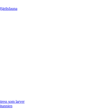
tress som larver
ritannien