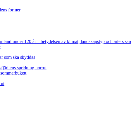
ilens former
 Finland under 120 år
– betydelsen av klimat, landskapstyp och arters sär
r
lar som ska skyddas
fjärilens spridning norrut
idsommarbukett
rut