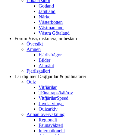
Lokala sidor
Gotland
Jämtland
Närke
Västerbotten
Västmanland
Västra Götaland
Forum
Visa, diskutera, artbestäm
Översikt
Ämnen
Fjärilsfrågor
Bilder
Allmänt
Fjärilsgalleri
Lär dig mer
Dagfjärilar & pollinatörer
Quiz
Vitfjärilar
Träna raps/kål/rov
VitfjärilarSpeed
Juvela vingar
Quizarkiv
Annan övervakning
Regionalt
Faunaväkteri
Internationellt