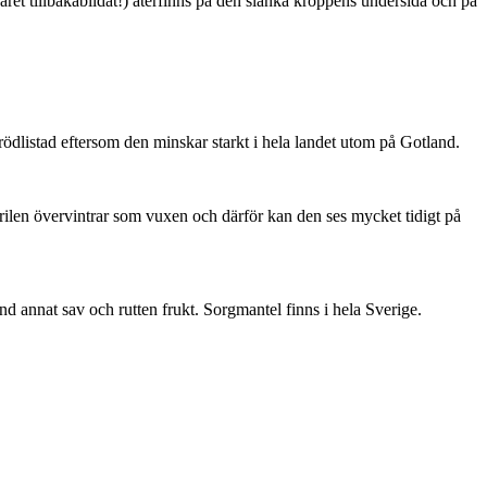
ret tillbakabildat!) återfinns på den slanka kroppens undersida och på
är rödlistad eftersom den minskar starkt i hela landet utom på Gotland.
ärilen övervintrar som vuxen och därför kan den ses mycket tidigt på
nd annat sav och rutten frukt. Sorgmantel finns i hela Sverige.