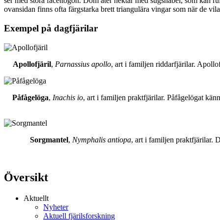
ser med stora facettögon. Dom äter nektar med sugsnabel, som kan rull
ovansidan finns ofta färgstarka brett triangulära vingar som när de vil
Exempel på dagfjärilar
Apollofjäril
,
Parnassius apollo
, art i familjen riddarfjärilar. Apol
Påfågelöga
,
Inachis io
, art i familjen praktfjärilar. Påfågelögat 
Sorgmantel
,
Nymphalis antiopa
, art i familjen praktfjärila
Översikt
Aktuellt
Nyheter
Aktuell fjärilsforskning