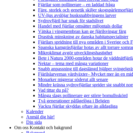
Fjärilar som pollinerare – en laddad fråga
Färg, storlek och genetik skiljer skogspärlemorfjär
UV-ljus avslöjar busksnabbvingens larver
Sydrovfjäril har smak för stadslivet
Handel med fjärilar omsätter miljontals dollar
Vätska i vingmembran kan ge fjärilsvingar färg
Drastisk minskning av danska habitatspecialister
Fjärilars spridning till nya områden i Sverige och
Spanska kamgräsfjärilar hotas av allt torrare somra
Mikroklimat avgör utvecklingshastighet
Bete i Natura 2000-områden hotar de väddnätfjäri
Nektar – tema med många variationer
Snabb anpassning till dagslängd hjälper svingelgräs
Fjärilslarvernas värdväxter– Mycket mer än en m
Monarker migrerar söderut allt senare
Mindre kräsna sydrovfjärilar sprider sig snabbt nor
Vad tittar du på?
Många slags pollinerare ger större bomullsskörd
Två generationer påfågelöga i Belgien
Vackra fjärilar skyddas oftare än alldagliga
Kalender
Anmäl dig här!
Din sida
Om oss
Kontakt och bakgrund
Bakgrund