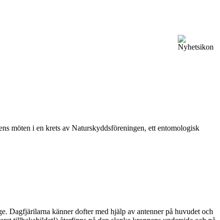
vårens möten i en krets av Naturskyddsföreningen, ett entomologisk
ge. Dagfjärilarna känner dofter med hjälp av antenner på huvudet och