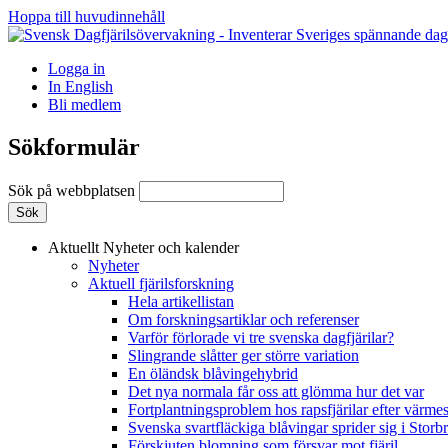
Hoppa till huvudinnehåll
Logga in
In English
Bli medlem
Sökformulär
Sök på webbplatsen
Aktuellt
Nyheter och kalender
Nyheter
Aktuell fjärilsforskning
Hela artikellistan
Om forskningsartiklar och referenser
Varför förlorade vi tre svenska dagfjärilar?
Slingrande slåtter ger större variation
En öländsk blåvingehybrid
Det nya normala får oss att glömma hur det var
Fortplantningsproblem hos rapsfjärilar efter värmes
Svenska svartfläckiga blåvingar sprider sig i Storb
Förskjuten blomning som försvar mot fjäril