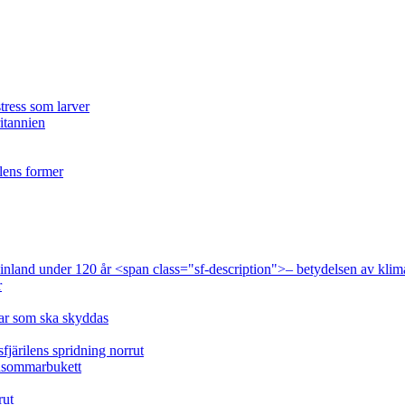
tress som larver
ritannien
ilens former
 Finland under 120 år <span class="sf-description">– betydelsen av klim
r
lar som ska skyddas
fjärilens spridning norrut
idsommarbukett
rut