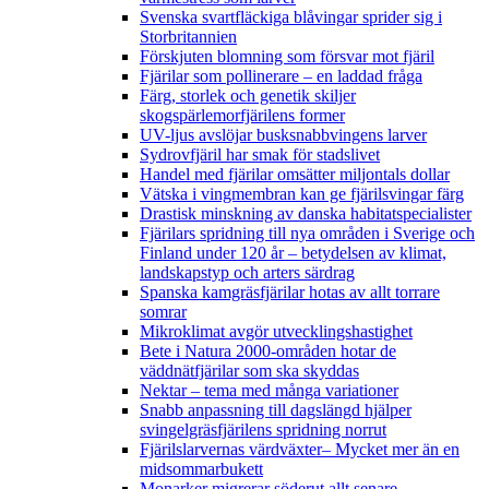
Svenska svartfläckiga blåvingar sprider sig i
Storbritannien
Förskjuten blomning som försvar mot fjäril
Fjärilar som pollinerare – en laddad fråga
Färg, storlek och genetik skiljer
skogspärlemorfjärilens former
UV-ljus avslöjar busksnabbvingens larver
Sydrovfjäril har smak för stadslivet
Handel med fjärilar omsätter miljontals dollar
Vätska i vingmembran kan ge fjärilsvingar färg
Drastisk minskning av danska habitatspecialister
Fjärilars spridning till nya områden i Sverige och
Finland under 120 år
– betydelsen av klimat,
landskapstyp och arters särdrag
Spanska kamgräsfjärilar hotas av allt torrare
somrar
Mikroklimat avgör utvecklingshastighet
Bete i Natura 2000-områden hotar de
väddnätfjärilar som ska skyddas
Nektar – tema med många variationer
Snabb anpassning till dagslängd hjälper
svingelgräsfjärilens spridning norrut
Fjärilslarvernas värdväxter– Mycket mer än en
midsommarbukett
Monarker migrerar söderut allt senare