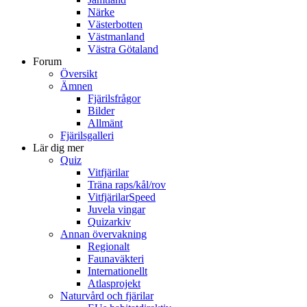
Närke
Västerbotten
Västmanland
Västra Götaland
Forum
Översikt
Ämnen
Fjärilsfrågor
Bilder
Allmänt
Fjärilsgalleri
Lär dig mer
Quiz
Vitfjärilar
Träna raps/kål/rov
VitfjärilarSpeed
Juvela vingar
Quizarkiv
Annan övervakning
Regionalt
Faunaväkteri
Internationellt
Atlasprojekt
Naturvård och fjärilar