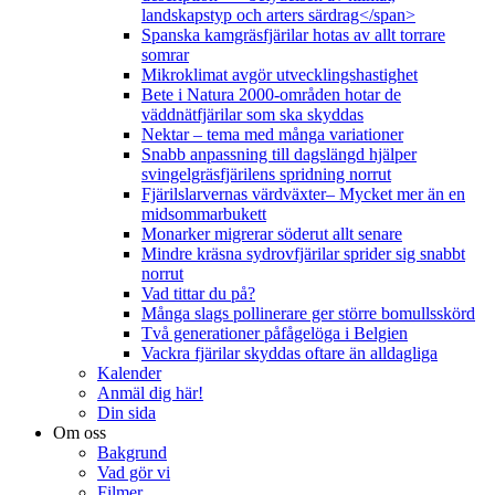
landskapstyp och arters särdrag</span>
Spanska kamgräsfjärilar hotas av allt torrare
somrar
Mikroklimat avgör utvecklingshastighet
Bete i Natura 2000-områden hotar de
väddnätfjärilar som ska skyddas
Nektar – tema med många variationer
Snabb anpassning till dagslängd hjälper
svingelgräsfjärilens spridning norrut
Fjärilslarvernas värdväxter– Mycket mer än en
midsommarbukett
Monarker migrerar söderut allt senare
Mindre kräsna sydrovfjärilar sprider sig snabbt
norrut
Vad tittar du på?
Många slags pollinerare ger större bomullsskörd
Två generationer påfågelöga i Belgien
Vackra fjärilar skyddas oftare än alldagliga
Kalender
Anmäl dig här!
Din sida
Om oss
Bakgrund
Vad gör vi
Filmer