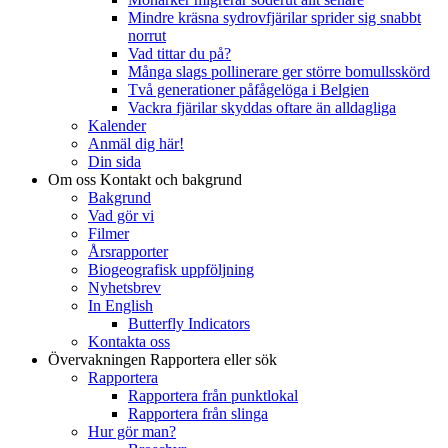
Mindre kräsna sydrovfjärilar sprider sig snabbt
norrut
Vad tittar du på?
Många slags pollinerare ger större bomullsskörd
Två generationer påfågelöga i Belgien
Vackra fjärilar skyddas oftare än alldagliga
Kalender
Anmäl dig här!
Din sida
Om oss
Kontakt och bakgrund
Bakgrund
Vad gör vi
Filmer
Årsrapporter
Biogeografisk uppföljning
Nyhetsbrev
In English
Butterfly Indicators
Kontakta oss
Övervakningen
Rapportera eller sök
Rapportera
Rapportera från punktlokal
Rapportera från slinga
Hur gör man?