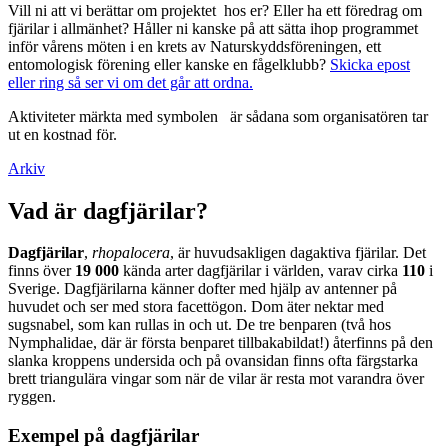
Vill ni att vi berättar om projektet hos er? Eller ha ett föredrag om
fjärilar i allmänhet? Håller ni kanske på att sätta ihop programmet
inför vårens möten i en krets av Naturskyddsföreningen, ett
entomologisk förening eller kanske en fågelklubb?
Skicka epost
eller ring så ser vi om det går att ordna.
Aktiviteter märkta med symbolen
är sådana som organisatören tar
ut en kostnad för.
Arkiv
Vad är dagfjärilar?
Dagfjärilar
,
rhopalocera
, är huvudsakligen dagaktiva fjärilar. Det
finns över
19 000
kända arter dagfjärilar i världen, varav cirka
110
i
Sverige. Dagfjärilarna känner dofter med hjälp av antenner på
huvudet och ser med stora facettögon. Dom äter nektar med
sugsnabel, som kan rullas in och ut. De tre benparen (två hos
Nymphalidae, där är första benparet tillbakabildat!) återfinns på den
slanka kroppens undersida och på ovansidan finns ofta färgstarka
brett triangulära vingar som när de vilar är resta mot varandra över
ryggen.
Exempel på dagfjärilar