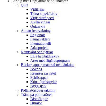
Lär dig mer
Dagfjärilar & pollinatörer
Quiz
Vitfjärilar
Träna raps/kål/rov
VitfjärilarSpeed
Juvela vingar
Quizarkiv
Annan övervakning
Regionalt
Faunaväkteri
Internationellt
Atlasprojekt
Naturvård och fjärilar
EUs habitatdirektiv
Arter med åtgärdsprogram
Böcker, appar, material och länktips
Boktips
Resurser på nätet
Fjärilsappar
Köpa fjärilsprylar
Bygg själv
Pollinatörsövervakning
Träna på pollinatörer
Blomflugor
Humlor