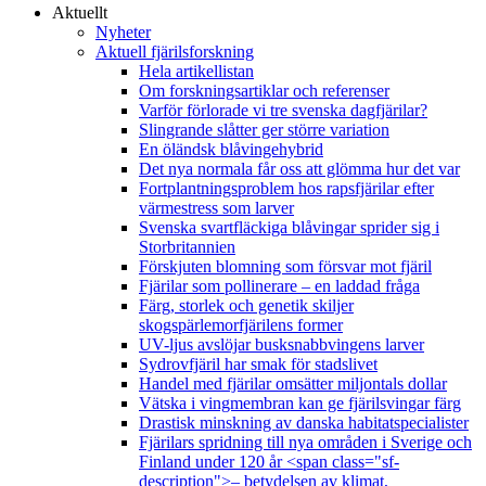
Aktuellt
Nyheter
Aktuell fjärilsforskning
Hela artikellistan
Om forskningsartiklar och referenser
Varför förlorade vi tre svenska dagfjärilar?
Slingrande slåtter ger större variation
En öländsk blåvingehybrid
Det nya normala får oss att glömma hur det var
Fortplantningsproblem hos rapsfjärilar efter
värmestress som larver
Svenska svartfläckiga blåvingar sprider sig i
Storbritannien
Förskjuten blomning som försvar mot fjäril
Fjärilar som pollinerare – en laddad fråga
Färg, storlek och genetik skiljer
skogspärlemorfjärilens former
UV-ljus avslöjar busksnabbvingens larver
Sydrovfjäril har smak för stadslivet
Handel med fjärilar omsätter miljontals dollar
Vätska i vingmembran kan ge fjärilsvingar färg
Drastisk minskning av danska habitatspecialister
Fjärilars spridning till nya områden i Sverige och
Finland under 120 år <span class="sf-
description">– betydelsen av klimat,