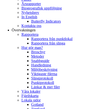
Årsrapporter
Biogeografisk uppföljning
Nyhetsbrev
In English
Butterfly Indicators
Kontakta oss
Övervakningen
Rapportera
Rapportera från punktlokal
Rapportera från slinga
Hur gör man?
Broschyr
Metoder
Snabbguide
Handledning
Miljöbeskrivning
Viktigaste filerna
Slingprotokoll
Punktprotokoll
Länkar & mer filer
Våra lokaler
Fjärilskarta
Lokala sidor
Gotland
Jämtland