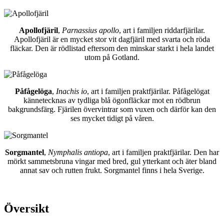
Apollofjäril
,
Parnassius apollo
, art i familjen riddarfjärilar.
Apollofjäril är en mycket stor vit dagfjäril med svarta och röda
fläckar. Den är rödlistad eftersom den minskar starkt i hela landet
utom på Gotland.
Påfågelöga
,
Inachis io
, art i familjen praktfjärilar. Påfågelögat
kännetecknas av tydliga blå ögonfläckar mot en rödbrun
bakgrundsfärg. Fjärilen övervintrar som vuxen och därför kan den
ses mycket tidigt på våren.
Sorgmantel
,
Nymphalis antiopa
, art i familjen praktfjärilar. Den har
mörkt sammetsbruna vingar med bred, gul ytterkant och äter bland
annat sav och rutten frukt. Sorgmantel finns i hela Sverige.
Översikt