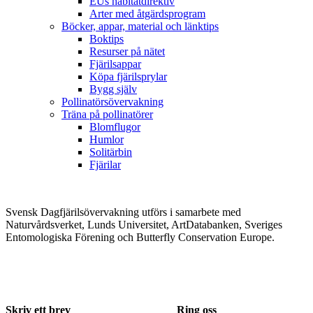
EUs habitatdirektiv
Arter med åtgärdsprogram
Böcker, appar, material och länktips
Boktips
Resurser på nätet
Fjärilsappar
Köpa fjärilsprylar
Bygg själv
Pollinatörsövervakning
Träna på pollinatörer
Blomflugor
Humlor
Solitärbin
Fjärilar
Svensk Dagfjärilsövervakning utförs i samarbete med
Naturvårdsverket, Lunds Universitet, ArtDatabanken, Sveriges
Entomologiska Förening och Butterfly Conservation Europe.
Skriv ett brev
Ring oss