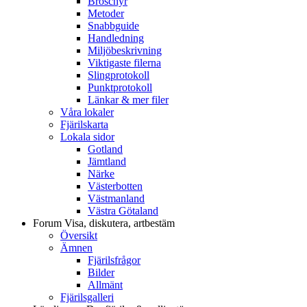
Broschyr
Metoder
Snabbguide
Handledning
Miljöbeskrivning
Viktigaste filerna
Slingprotokoll
Punktprotokoll
Länkar & mer filer
Våra lokaler
Fjärilskarta
Lokala sidor
Gotland
Jämtland
Närke
Västerbotten
Västmanland
Västra Götaland
Forum
Visa, diskutera, artbestäm
Översikt
Ämnen
Fjärilsfrågor
Bilder
Allmänt
Fjärilsgalleri