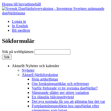
Hoppa till huvudinnehåll
Logga in
In English
Bli medlem
Sökformulär
Sök på webbplatsen
Aktuellt
Nyheter och kalender
Nyheter
Aktuell fjärilsforskning
Hela artikellistan
Om forskningsartiklar och referenser
Varför förlorade vi tre svenska dagfjärilar?
Slingrande slåtter ger större variation
En öländsk blåvingehybrid
Det nya normala får oss att glömma hur det var
Fortplantningsproblem hos rapsfjärilar efter
värmestress som larver