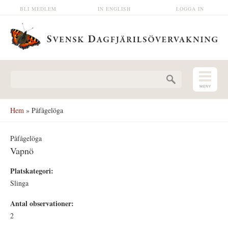
Hoppa till huvudinnehåll
BLI MEDLEM
IN ENGLISH
LOGGA IN
Sökformulär
Hem
» Påfågelöga
Påfågelöga
Vapnö
Platskategori:
Slinga
Antal observationer:
2