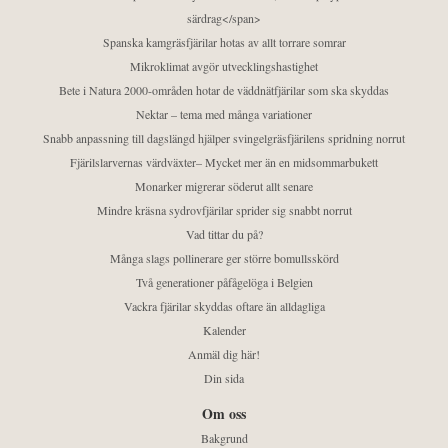
särdrag</span>
Spanska kamgräsfjärilar hotas av allt torrare somrar
Mikroklimat avgör utvecklingshastighet
Bete i Natura 2000-områden hotar de väddnätfjärilar som ska skyddas
Nektar – tema med många variationer
Snabb anpassning till dagslängd hjälper svingelgräsfjärilens spridning norrut
Fjärilslarvernas värdväxter– Mycket mer än en midsommarbukett
Monarker migrerar söderut allt senare
Mindre kräsna sydrovfjärilar sprider sig snabbt norrut
Vad tittar du på?
Många slags pollinerare ger större bomullsskörd
Två generationer påfågelöga i Belgien
Vackra fjärilar skyddas oftare än alldagliga
Kalender
Anmäl dig här!
Din sida
Om oss
Bakgrund