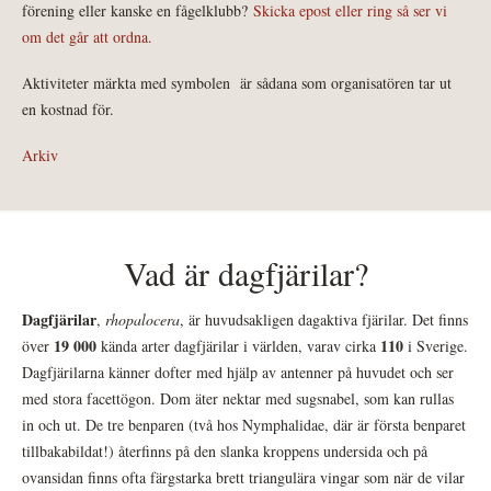
förening eller kanske en fågelklubb?
Skicka epost eller ring så ser vi
om det går att ordna.
Aktiviteter märkta med symbolen
är sådana som organisatören tar ut
en kostnad för.
Arkiv
Vad är dagfjärilar?
Dagfjärilar
,
rhopalocera
, är huvudsakligen dagaktiva fjärilar. Det finns
19 000
110
över
kända arter dagfjärilar i världen, varav cirka
i Sverige.
Dagfjärilarna känner dofter med hjälp av antenner på huvudet och ser
med stora facettögon. Dom äter nektar med sugsnabel, som kan rullas
in och ut. De tre benparen (två hos Nymphalidae, där är första benparet
tillbakabildat!) återfinns på den slanka kroppens undersida och på
ovansidan finns ofta färgstarka brett triangulära vingar som när de vilar