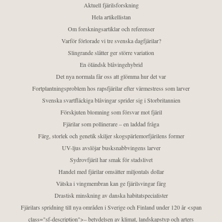
Aktuell fjärilsforskning
Hela artikellistan
Om forskningsartiklar och referenser
Varför förlorade vi tre svenska dagfjärilar?
Slingrande slåtter ger större variation
En öländsk blåvingehybrid
Det nya normala får oss att glömma hur det var
Fortplantningsproblem hos rapsfjärilar efter värmestress som larver
Svenska svartfläckiga blåvingar sprider sig i Storbritannien
Förskjuten blomning som försvar mot fjäril
Fjärilar som pollinerare – en laddad fråga
Färg, storlek och genetik skiljer skogspärlemorfjärilens former
UV-ljus avslöjar busksnabbvingens larver
Sydrovfjäril har smak för stadslivet
Handel med fjärilar omsätter miljontals dollar
Vätska i vingmembran kan ge fjärilsvingar färg
Drastisk minskning av danska habitatspecialister
Fjärilars spridning till nya områden i Sverige och Finland under 120 år <span
class="sf-description">– betydelsen av klimat, landskapstyp och arters