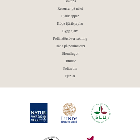
Boktips
Resurser på nätet
Fjärilsappar
Köpa fjärilsprylar
Bygg själv
Pollinatörsövervakning
Träna på pollinatörer
Blomflugor
Humlor
Solitärbin
Fjärilar