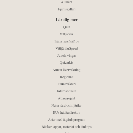
Allmänt
Fjärilsgalleri
Lär dig mer
Quiz
Vitfjärilar
Träna raps/kål/rov
VitfjärilarSpeed
Juvela vingar
Quizarkiv
Annan övervakning
Regionalt
Faunaväkteri
Internationellt
Atlasprojekt
Naturvård och fjärilar
EUs habitatdirektiv
Arter med åtgärdsprogram
Böcker, appar, material och länktips