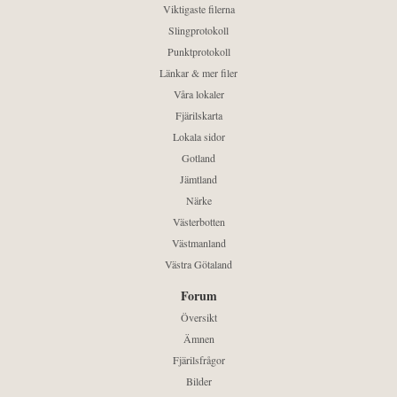
Viktigaste filerna
Slingprotokoll
Punktprotokoll
Länkar & mer filer
Våra lokaler
Fjärilskarta
Lokala sidor
Gotland
Jämtland
Närke
Västerbotten
Västmanland
Västra Götaland
Forum
Översikt
Ämnen
Fjärilsfrågor
Bilder