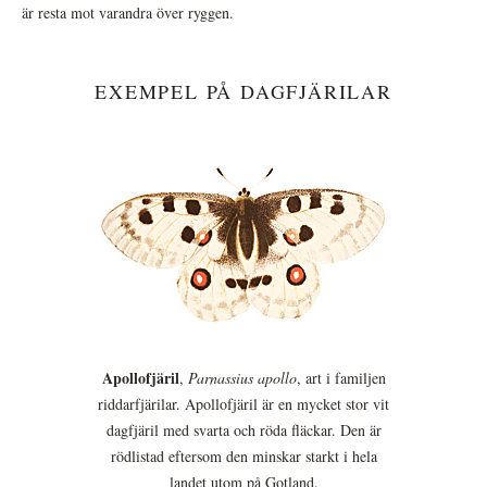
är resta mot varandra över ryggen.
EXEMPEL PÅ DAGFJÄRILAR
Apollofjäril
,
Parnassius apollo
, art i familjen
riddarfjärilar. Apollofjäril är en mycket stor vit
dagfjäril med svarta och röda fläckar. Den är
rödlistad eftersom den minskar starkt i hela
landet utom på Gotland.