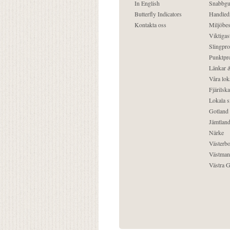
In English
Snabbgu
Butterfly Indicators
Handled
Kontakta oss
Miljöbes
Viktigast
Slingpro
Punktpro
Länkar &
Våra lok
Fjärilska
Lokala s
Gotland
Jämtlan
Närke
Västerbo
Västman
Västra G