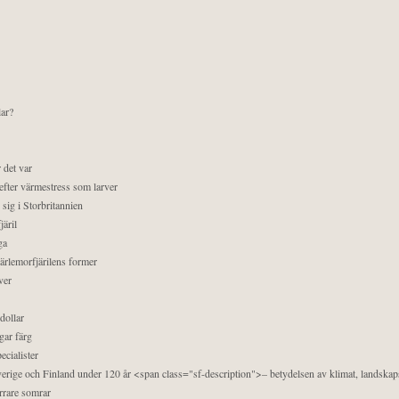
lar?
 det var
efter värmestress som larver
sig i Storbritannien
äril
ga
pärlemorfjärilens former
ver
dollar
gar färg
ecialister
 Sverige och Finland under 120 år <span class="sf-description">– betydelsen av klimat, landska
orrare somrar