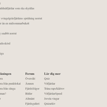
t
äddnätfjärilar som ska skyddas
 svingelgräsfjärilens spridning norrut
mer än en midsommarbukett
g snabbt norrut
ullsskörd
liga
kningen
Forum
Lär dig mer
era
Översikt
Quiz
ra från punktlokal
Ämnen
Vitfjärilar
ra från slinga
Fjärilsfrågor
Träna raps/kål/rov
 man?
Bilder
VitfjärilarSpeed
r
Allmänt
Juvela vingar
Fjärilsgalleri
Quizarkiv