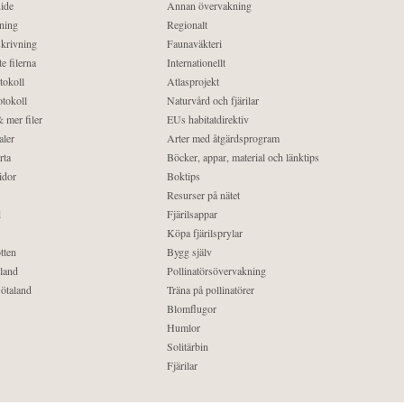
ide
Annan övervakning
ning
Regionalt
krivning
Faunaväkteri
e filerna
Internationellt
tokoll
Atlasprojekt
tokoll
Naturvård och fjärilar
 mer filer
EUs habitatdirektiv
aler
Arter med åtgärdsprogram
rta
Böcker, appar, material och länktips
idor
Boktips
Resurser på nätet
d
Fjärilsappar
Köpa fjärilsprylar
tten
Bygg själv
land
Pollinatörsövervakning
ötaland
Träna på pollinatörer
Blomflugor
Humlor
Solitärbin
Fjärilar