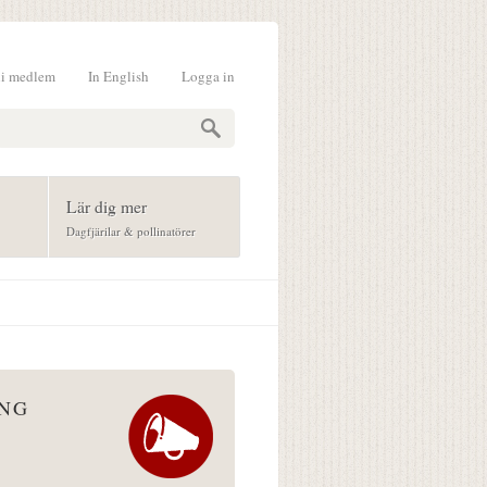
li medlem
In English
Logga in
formulär
Lär dig mer
Dagfjärilar & pollinatörer
ÅNG