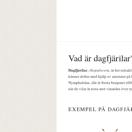
Vad är dagfjärilar
Dagfjärilar
,
rhopalocera
, är huvudsakl
känner dofter med hjälp av antenner på 
Nymphalidae, där är första benparet till
när de vilar är resta mot varandra över r
EXEMPEL PÅ DAGFJÄ