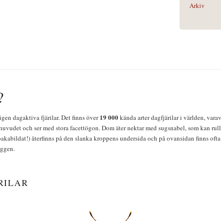
Arkiv
?
19 000
igen dagaktiva fjärilar. Det finns över
kända arter dagfjärilar i världen, vara
huvudet och ser med stora facettögon. Dom äter nektar med sugsnabel, som kan rulla
bakabildat!) återfinns på den slanka kroppens undersida och på ovansidan finns ofta 
yggen.
RILAR