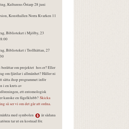
ring, Kulturens Östarp 28 juni
rsion, Konsthallen Norra Kvarken 11
rag, Biblioteket i Mjölby, 23
18:00
rag, Biblioteket i Trollhättan, 27
:30
vi berättar om projektet hos er? Eller
rag om fjärilar i allmänhet? Håller ni
tt sätta ihop programmet inför
n i en krets av
föreningen, ett entomologisk
ler kanske en fågelklubb?
Skicka
ring så ser vi om det går att ordna.
r märkta med symbolen
är sådana
tören tar ut en kostnad för.