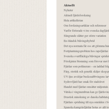
Aktuellt
Nyheter
Aktuell fjärilsforskning
Hela artikellistan
Om forskningsartiklar och referenser
Varför förlorade vi tre svenska dagfjäri
Slingrande slåtter ger större variation
En öländsk blåvingehybrid
Det nya normala får oss att glömma hur
Fortplantningsproblem hos rapsfjärilar 
Svenska svartfläckiga blåvingar sprider 
Förskjuten blomning som försvar mot fj
Fjärilar som pollinerare – en laddad frå
Färg, storlek och genetik skiljer skogs
UV-ljus avslöjar busksnabbvingens lar
Sydrovfjäril har smak för stadslivet
Handel med fjärilar omsätter miljontals 
Vätska i vingmembran kan ge fjärilsvin
Drastisk minskning av danska habitatsp
Fjärilars spridning till nya områden i
Spanska kamgräsfjärilar hotas av allt t