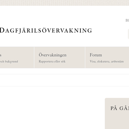
B
Sök
s
Övervakningen
Forum
och bakgrund
Rapportera eller sök
Visa, diskutera, artbestäm
PÅ G