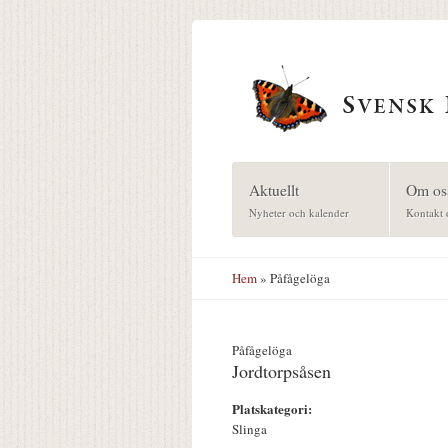
Hoppa till huvudinnehåll
Aktuellt
Om os
Nyheter och kalender
Kontakt 
Hem
» Påfågelöga
Påfågelöga
Jordtorpsåsen
Platskategori:
Slinga