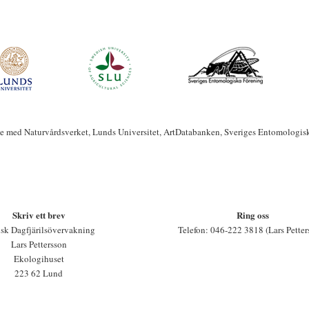
te med Naturvårdsverket, Lunds Universitet, ArtDatabanken, Sveriges Entomologis
Skriv ett brev
Ring oss
sk Dagfjärilsövervakning
Telefon: 046-222 3818 (Lars Petter
Lars Pettersson
Ekologihuset
223 62 Lund