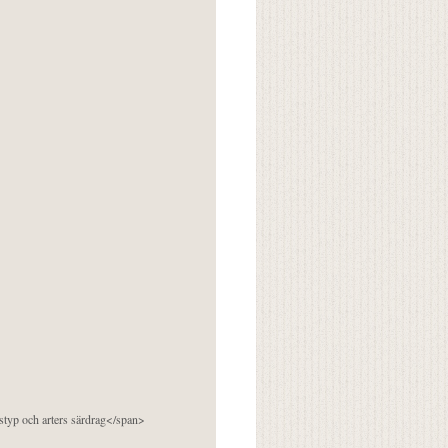
pstyp och arters särdrag</span>