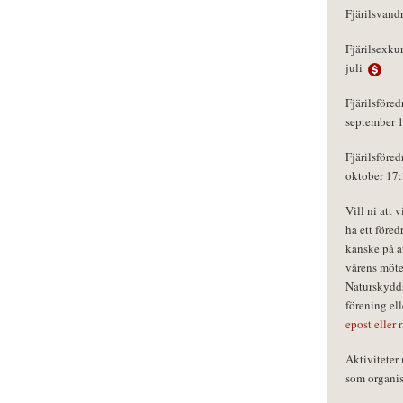
Fjärilsvand
Fjärilsexku
juli
Fjärilsföred
september 
Fjärilsföred
oktober 17
Vill ni att 
ha ett föred
kanske på a
vårens möte
Naturskydds
förening el
epost eller 
Aktivitete
som organisa