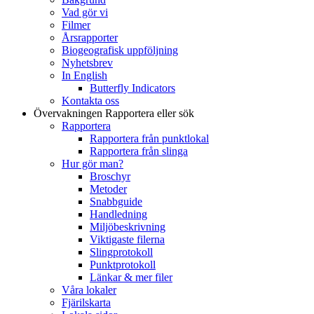
Vad gör vi
Filmer
Årsrapporter
Biogeografisk uppföljning
Nyhetsbrev
In English
Butterfly Indicators
Kontakta oss
Övervakningen
Rapportera eller sök
Rapportera
Rapportera från punktlokal
Rapportera från slinga
Hur gör man?
Broschyr
Metoder
Snabbguide
Handledning
Miljöbeskrivning
Viktigaste filerna
Slingprotokoll
Punktprotokoll
Länkar & mer filer
Våra lokaler
Fjärilskarta