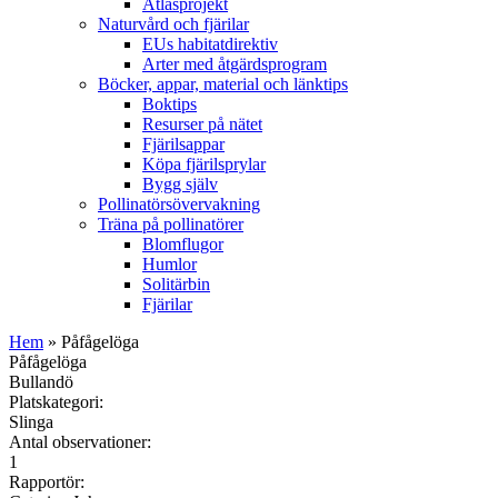
Atlasprojekt
Naturvård och fjärilar
EUs habitatdirektiv
Arter med åtgärdsprogram
Böcker, appar, material och länktips
Boktips
Resurser på nätet
Fjärilsappar
Köpa fjärilsprylar
Bygg själv
Pollinatörsövervakning
Träna på pollinatörer
Blomflugor
Humlor
Solitärbin
Fjärilar
Hem
» Påfågelöga
Påfågelöga
Bullandö
Platskategori:
Slinga
Antal observationer:
1
Rapportör: