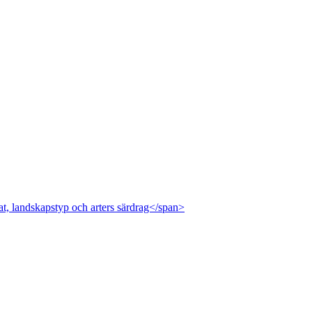
at, landskapstyp och arters särdrag</span>