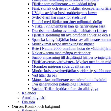
Fjärilar som pollinerare – en laddad fråga
Färg, storlek och genetik skiljer skogspärlemorfjär
UV-ljus avslöjar busksnabbvingens larver
Sydrovfjäril har smak för stadslivet
Handel med fjärilar omsätter miljontals dollar
Vätska i vingmembran kan ge fjärilsvingar färg
Drastisk minskning av danska habitatspecialister
Fjärilars spridning till nya områden i Sverige och
Spanska kamgräsfjärilar hotas av allt torrare somra
Mikroklimat avgör utvecklingshastighet
Bete i Natura 2000-områden hotar de väddnätfjäri
Nektar – tema med många variationer
Snabb anpassning till dagslängd hjälper svingelgräs
Fjärilslarvernas värdväxter– Mycket mer än en m
Monarker migrerar söderut allt senare
Mindre kräsna sydrovfjärilar sprider sig snabbt nor
Vad tittar du på?
Många slags pollinerare ger större bomullsskörd
Två generationer påfågelöga i Belgien
Vackra fjärilar skyddas oftare än alldagliga
Kalender
Anmäl dig här!
Din sida
Om oss
Kontakt och bakgrund
Bakgrund