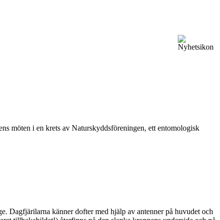
vårens möten i en krets av Naturskyddsföreningen, ett entomologisk
ge. Dagfjärilarna känner dofter med hjälp av antenner på huvudet och