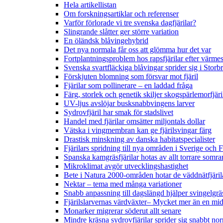
Hela artikellistan
Om forskningsartiklar och referenser
Varför förlorade vi tre svenska dagfjärilar?
Slingrande slåtter ger större variation
En öländsk blåvingehybrid
Det nya normala får oss att glömma hur det var
Fortplantningsproblem hos rapsfjärilar efter värmes
Svenska svartfläckiga blåvingar sprider sig i Storb
Förskjuten blomning som försvar mot fjäril
Fjärilar som pollinerare – en laddad fråga
Färg, storlek och genetik skiljer skogspärlemorfjär
UV-ljus avslöjar busksnabbvingens larver
Sydrovfjäril har smak för stadslivet
Handel med fjärilar omsätter miljontals dollar
Vätska i vingmembran kan ge fjärilsvingar färg
Drastisk minskning av danska habitatspecialister
Fjärilars spridning till nya områden i Sverige och
Spanska kamgräsfjärilar hotas av allt torrare somra
Mikroklimat avgör utvecklingshastighet
Bete i Natura 2000-områden hotar de väddnätfjäri
Nektar – tema med många variationer
Snabb anpassning till dagslängd hjälper svingelgräs
Fjärilslarvernas värdväxter– Mycket mer än en m
Monarker migrerar söderut allt senare
Mindre kräsna sydrovfjärilar sprider sig snabbt nor