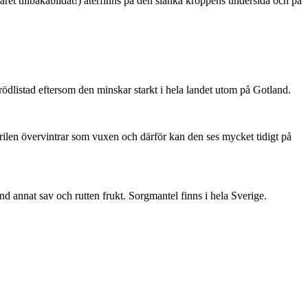
ret tillbakabildat!) återfinns på den slanka kroppens undersida och på
är rödlistad eftersom den minskar starkt i hela landet utom på Gotland.
ärilen övervintrar som vuxen och därför kan den ses mycket tidigt på
nd annat sav och rutten frukt. Sorgmantel finns i hela Sverige.