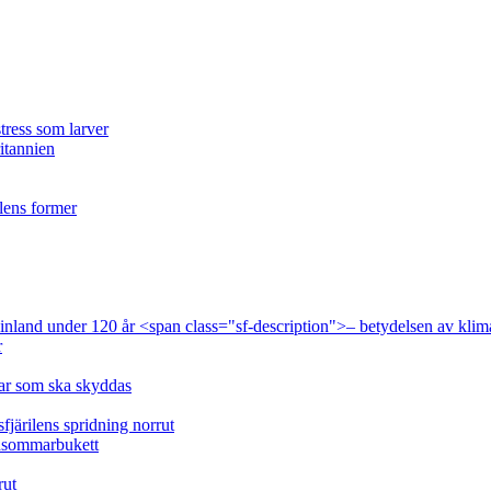
tress som larver
ritannien
ilens former
 Finland under 120 år <span class="sf-description">– betydelsen av klim
r
lar som ska skyddas
fjärilens spridning norrut
idsommarbukett
rut