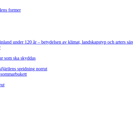
ilens former
 Finland under 120 år
– betydelsen av klimat, landskapstyp och arters sär
r
lar som ska skyddas
fjärilens spridning norrut
idsommarbukett
rut