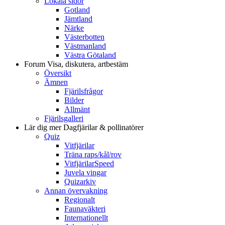
Lokala sidor
Gotland
Jämtland
Närke
Västerbotten
Västmanland
Västra Götaland
Forum
Visa, diskutera, artbestäm
Översikt
Ämnen
Fjärilsfrågor
Bilder
Allmänt
Fjärilsgalleri
Lär dig mer
Dagfjärilar & pollinatörer
Quiz
Vitfjärilar
Träna raps/kål/rov
VitfjärilarSpeed
Juvela vingar
Quizarkiv
Annan övervakning
Regionalt
Faunaväkteri
Internationellt