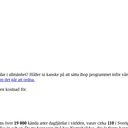
järilar i allmänhet? Håller ni kanske på att sätta ihop programmet inför 
om det går att ordna.
en kostnad för.
nns över
19 000
kända arter dagfjärilar i världen, varav cirka
110
i Sveri