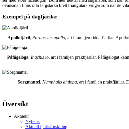
ser med stora facettögon. Dom äter nektar med sugsnabel, som kan rull
ovansidan finns ofta färgstarka brett triangulära vingar som när de vil
Exempel på dagfjärilar
Apollofjäril
,
Parnassius apollo
, art i familjen riddarfjärilar. Apol
Påfågelöga
,
Inachis io
, art i familjen praktfjärilar. Påfågelögat 
Sorgmantel
,
Nymphalis antiopa
, art i familjen praktfjärila
Översikt
Aktuellt
Nyheter
Aktuell fjärilsforskning