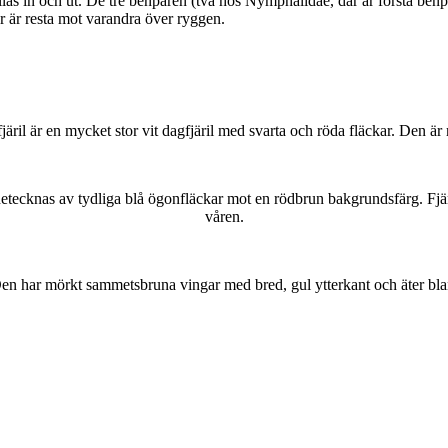
as in och ut. De tre benparen (två hos Nymphalidae, där är första benpa
ar är resta mot varandra över ryggen.
lofjäril är en mycket stor vit dagfjäril med svarta och röda fläckar. Den 
kännetecknas av tydliga blå ögonfläckar mot en rödbrun bakgrundsfärg. Fj
våren.
r. Den har mörkt sammetsbruna vingar med bred, gul ytterkant och äter bla