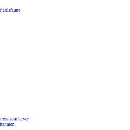
tress som larver
ritannien