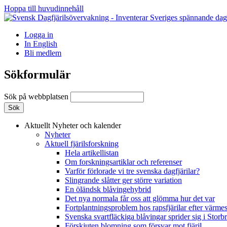
Hoppa till huvudinnehåll
Logga in
In English
Bli medlem
Sökformulär
Sök på webbplatsen
Aktuellt
Nyheter och kalender
Nyheter
Aktuell fjärilsforskning
Hela artikellistan
Om forskningsartiklar och referenser
Varför förlorade vi tre svenska dagfjärilar?
Slingrande slåtter ger större variation
En öländsk blåvingehybrid
Det nya normala får oss att glömma hur det var
Fortplantningsproblem hos rapsfjärilar efter värmes
Svenska svartfläckiga blåvingar sprider sig i Storb
Förskjuten blomning som försvar mot fjäril