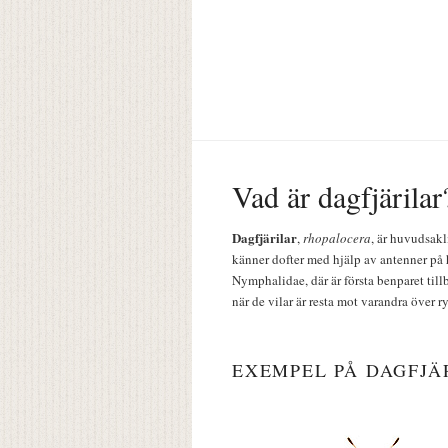
Vad är dagfjärilar
Dagfjärilar
,
rhopalocera
, är huvudsakl
känner dofter med hjälp av antenner på 
Nymphalidae, där är första benparet till
när de vilar är resta mot varandra över r
EXEMPEL PÅ DAGFJÄ