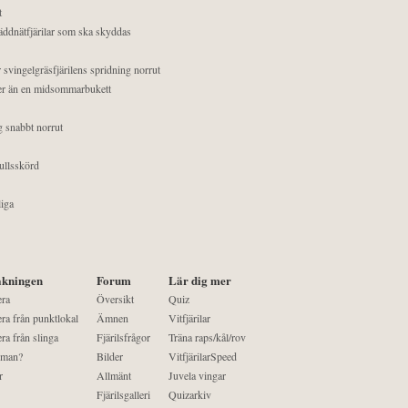
t
äddnätfjärilar som ska skyddas
 svingelgräsfjärilens spridning norrut
mer än en midsommarbukett
g snabbt norrut
ullsskörd
liga
kningen
Forum
Lär dig mer
era
Översikt
Quiz
ra från punktlokal
Ämnen
Vitfjärilar
ra från slinga
Fjärilsfrågor
Träna raps/kål/rov
 man?
Bilder
VitfjärilarSpeed
r
Allmänt
Juvela vingar
Fjärilsgalleri
Quizarkiv