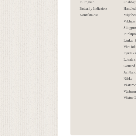
In English
Snabbgu
Butterfly Indicators
Handled
Kontakta oss
Miljöbes
Viktigast
Slingpro
Punktpro
Länkar &
Våra lok
Fjärilska
Lokala s
Gotland
Jämtlan
Närke
Västerbo
Västman
Västra G