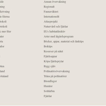
ide
Annan övervakning
ning
Regionalt
krivning
Faunaväkteri
e filerna
Internationellt
tokoll
Atlasprojekt
tokoll
Naturvård och fjärilar
 mer filer
EUs habitatdirektiv
aler
Arter med åtgärdsprogram
rta
Böcker, appar, material och länktips
idor
Boktips
Resurser på nätet
d
Fjärilsappar
Köpa fjärilsprylar
tten
Bygg själv
land
Pollinatörsövervakning
ötaland
Träna på pollinatörer
Blomflugor
Humlor
Solitärbin
Fjärilar