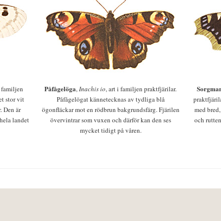
Påfågelöga
Sorgman
 i familjen
,
Inachis io
, art i familjen praktfjärilar.
t stor vit
Påfågelögat kännetecknas av tydliga blå
praktfjäri
r. Den är
ögonfläckar mot en rödbrun bakgrundsfärg. Fjärilen
med bred,
 hela landet
övervintrar som vuxen och därför kan den ses
och rutten
mycket tidigt på våren.