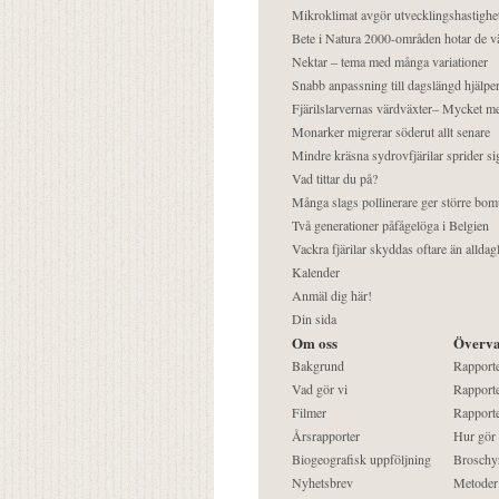
Mikroklimat avgör utvecklingshastighe
Bete i Natura 2000-områden hotar de v
Nektar – tema med många variationer
Snabb anpassning till dagslängd hjälper
Fjärilslarvernas värdväxter– Mycket 
Monarker migrerar söderut allt senare
Mindre kräsna sydrovfjärilar sprider si
Vad tittar du på?
Många slags pollinerare ger större bom
Två generationer påfågelöga i Belgien
Vackra fjärilar skyddas oftare än alldag
Kalender
Anmäl dig här!
Din sida
Om oss
Överva
Bakgrund
Rapport
Vad gör vi
Rapporte
Filmer
Rapporte
Årsrapporter
Hur gör
Biogeografisk uppföljning
Broschy
Nyhetsbrev
Metoder