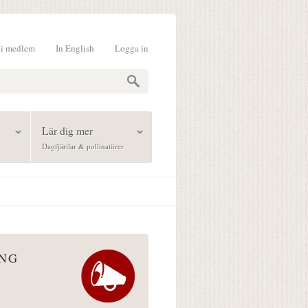
li medlem
In English
Logga in
formulär
Lär dig mer
Dagfjärilar & pollinatörer
ÅNG