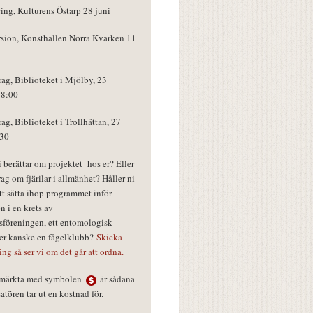
ring, Kulturens Östarp 28 juni
rsion, Konsthallen Norra Kvarken 11
rag, Biblioteket i Mjölby, 23
18:00
rag, Biblioteket i Trollhättan, 27
:30
vi berättar om projektet hos er? Eller
rag om fjärilar i allmänhet? Håller ni
tt sätta ihop programmet inför
n i en krets av
föreningen, ett entomologisk
ler kanske en fågelklubb?
Skicka
ring så ser vi om det går att ordna.
r märkta med symbolen
är sådana
tören tar ut en kostnad för.