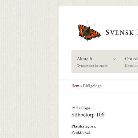
Hoppa till huvudinnehåll
Aktuellt
Om os
Nyheter och kalender
Kontakt 
Hem
» Påfågelöga
Påfågelöga
Stibbetorp 106
Platskategori:
Punktlokal