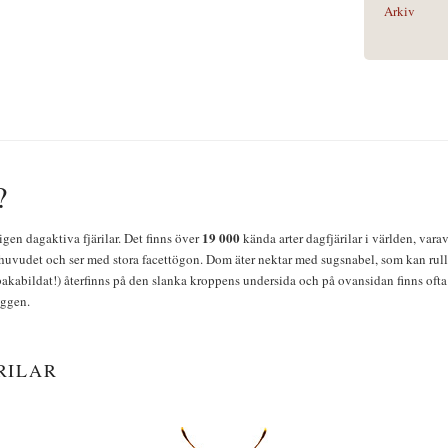
Arkiv
?
19 000
igen dagaktiva fjärilar. Det finns över
kända arter dagfjärilar i världen, vara
huvudet och ser med stora facettögon. Dom äter nektar med sugsnabel, som kan rulla
bakabildat!) återfinns på den slanka kroppens undersida och på ovansidan finns ofta 
yggen.
RILAR