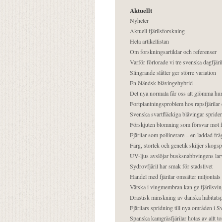
Aktuellt
Nyheter
Aktuell fjärilsforskning
Hela artikellistan
Om forskningsartiklar och referenser
Varför förlorade vi tre svenska dagfjäri
Slingrande slåtter ger större variation
En öländsk blåvingehybrid
Det nya normala får oss att glömma hur
Fortplantningsproblem hos rapsfjärilar 
Svenska svartfläckiga blåvingar sprider 
Förskjuten blomning som försvar mot fj
Fjärilar som pollinerare – en laddad frå
Färg, storlek och genetik skiljer skogs
UV-ljus avslöjar busksnabbvingens lar
Sydrovfjäril har smak för stadslivet
Handel med fjärilar omsätter miljontals 
Vätska i vingmembran kan ge fjärilsvin
Drastisk minskning av danska habitatsp
Fjärilars spridning till nya områden i
Spanska kamgräsfjärilar hotas av allt t