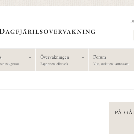
B
Sök
s
Övervakningen
Forum
och bakgrund
Rapportera eller sök
Visa, diskutera, artbestäm
PÅ G