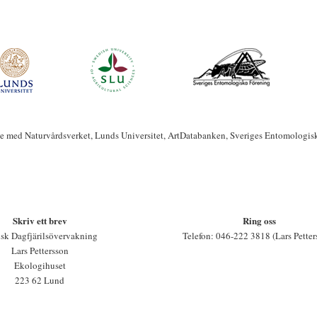
te med Naturvårdsverket, Lunds Universitet, ArtDatabanken, Sveriges Entomologis
Skriv ett brev
Ring oss
sk Dagfjärilsövervakning
Telefon: 046-222 3818 (Lars Petter
Lars Pettersson
Ekologihuset
223 62 Lund