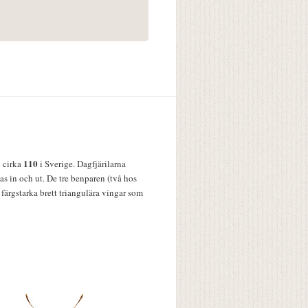
110
v cirka
i Sverige. Dagfjärilarna
s in och ut. De tre benparen (två hos
färgstarka brett triangulära vingar som