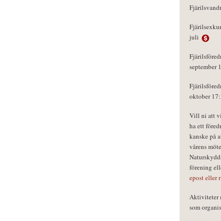
Fjärilsvand
Fjärilsexku
juli
Fjärilsföred
september 
Fjärilsföred
oktober 17
Vill ni att 
ha ett föred
kanske på a
vårens möte
Naturskydds
förening el
epost eller 
Aktivitete
som organisa