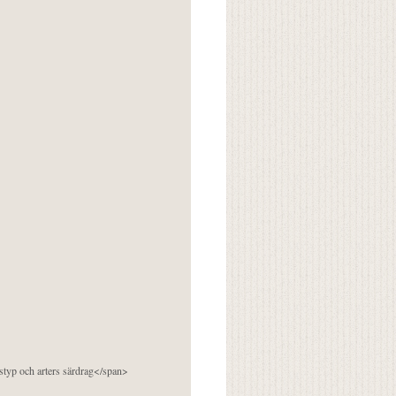
pstyp och arters särdrag</span>