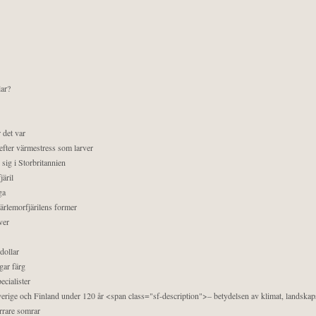
lar?
 det var
efter värmestress som larver
sig i Storbritannien
äril
ga
pärlemorfjärilens former
ver
dollar
gar färg
ecialister
 Sverige och Finland under 120 år <span class="sf-description">– betydelsen av klimat, landska
orrare somrar