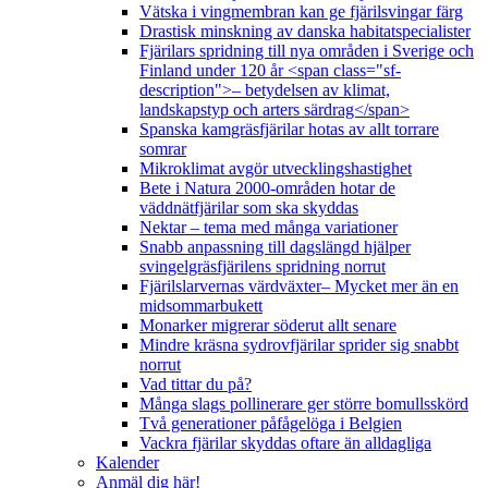
Vätska i vingmembran kan ge fjärilsvingar färg
Drastisk minskning av danska habitatspecialister
Fjärilars spridning till nya områden i Sverige och
Finland under 120 år <span class="sf-
description">– betydelsen av klimat,
landskapstyp och arters särdrag</span>
Spanska kamgräsfjärilar hotas av allt torrare
somrar
Mikroklimat avgör utvecklingshastighet
Bete i Natura 2000-områden hotar de
väddnätfjärilar som ska skyddas
Nektar – tema med många variationer
Snabb anpassning till dagslängd hjälper
svingelgräsfjärilens spridning norrut
Fjärilslarvernas värdväxter– Mycket mer än en
midsommarbukett
Monarker migrerar söderut allt senare
Mindre kräsna sydrovfjärilar sprider sig snabbt
norrut
Vad tittar du på?
Många slags pollinerare ger större bomullsskörd
Två generationer påfågelöga i Belgien
Vackra fjärilar skyddas oftare än alldagliga
Kalender
Anmäl dig här!