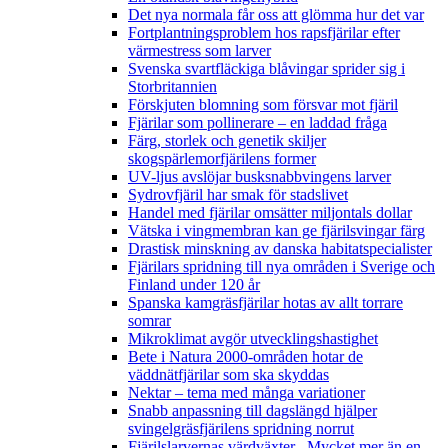
Det nya normala får oss att glömma hur det var
Fortplantningsproblem hos rapsfjärilar efter
värmestress som larver
Svenska svartfläckiga blåvingar sprider sig i
Storbritannien
Förskjuten blomning som försvar mot fjäril
Fjärilar som pollinerare – en laddad fråga
Färg, storlek och genetik skiljer
skogspärlemorfjärilens former
UV-ljus avslöjar busksnabbvingens larver
Sydrovfjäril har smak för stadslivet
Handel med fjärilar omsätter miljontals dollar
Vätska i vingmembran kan ge fjärilsvingar färg
Drastisk minskning av danska habitatspecialister
Fjärilars spridning till nya områden i Sverige och
Finland under 120 år
Spanska kamgräsfjärilar hotas av allt torrare
somrar
Mikroklimat avgör utvecklingshastighet
Bete i Natura 2000-områden hotar de
väddnätfjärilar som ska skyddas
Nektar – tema med många variationer
Snabb anpassning till dagslängd hjälper
svingelgräsfjärilens spridning norrut
Fjärilslarvernas värdväxter– Mycket mer än en