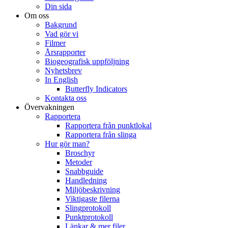
Din sida
Om oss
Bakgrund
Vad gör vi
Filmer
Årsrapporter
Biogeografisk uppföljning
Nyhetsbrev
In English
Butterfly Indicators
Kontakta oss
Övervakningen
Rapportera
Rapportera från punktlokal
Rapportera från slinga
Hur gör man?
Broschyr
Metoder
Snabbguide
Handledning
Miljöbeskrivning
Viktigaste filerna
Slingprotokoll
Punktprotokoll
Länkar & mer filer