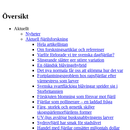
Översikt
Aktuellt
Nyheter
Aktuell fjärilsforskning
Hela artikellistan
Om forskningsartiklar och referenser
Varför förlorade vi tre svenska dagfjärilar?
Slingrande slåtter ger större variation
En öländsk blåvingehybrid
Det nya normala får oss att glömma hur det var
Fortplantningsproblem hos rapsfjärilar efter
värmestress som larver
Svenska svartfläckiga blåvingar sprider sig i
Storbritannien
Förskjuten blomning som försvar mot fjäril
Fjärilar som pollinerare – en laddad fråga
Färg, storlek och genetik skiljer
skogspärlemorfjärilens former
UV-ljus avslöjar busksnabbvingens larver
Sydrovfjäril har smak för stadslivet
Handel med fjärilar omsätter miljontals dollar