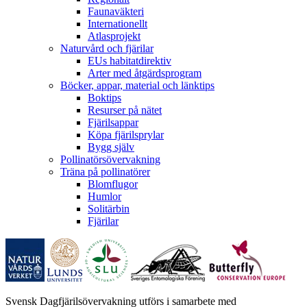
Faunaväkteri
Internationellt
Atlasprojekt
Naturvård och fjärilar
EUs habitatdirektiv
Arter med åtgärdsprogram
Böcker, appar, material och länktips
Boktips
Resurser på nätet
Fjärilsappar
Köpa fjärilsprylar
Bygg själv
Pollinatörsövervakning
Träna på pollinatörer
Blomflugor
Humlor
Solitärbin
Fjärilar
Svensk Dagfjärilsövervakning utförs i samarbete med