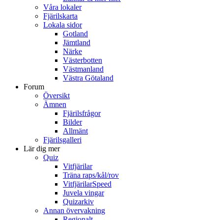
Våra lokaler
Fjärilskarta
Lokala sidor
Gotland
Jämtland
Närke
Västerbotten
Västmanland
Västra Götaland
Forum
Översikt
Ämnen
Fjärilsfrågor
Bilder
Allmänt
Fjärilsgalleri
Lär dig mer
Quiz
Vitfjärilar
Träna raps/kål/rov
VitfjärilarSpeed
Juvela vingar
Quizarkiv
Annan övervakning
Regionalt