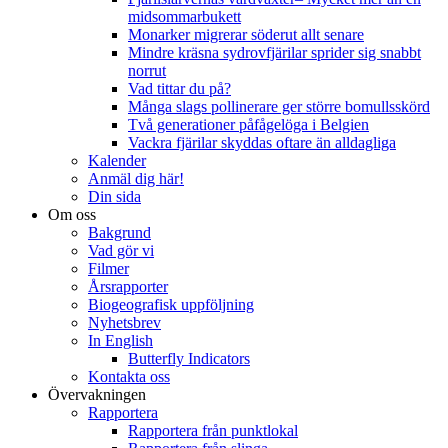
midsommarbukett
Monarker migrerar söderut allt senare
Mindre kräsna sydrovfjärilar sprider sig snabbt
norrut
Vad tittar du på?
Många slags pollinerare ger större bomullsskörd
Två generationer påfågelöga i Belgien
Vackra fjärilar skyddas oftare än alldagliga
Kalender
Anmäl dig här!
Din sida
Om oss
Bakgrund
Vad gör vi
Filmer
Årsrapporter
Biogeografisk uppföljning
Nyhetsbrev
In English
Butterfly Indicators
Kontakta oss
Övervakningen
Rapportera
Rapportera från punktlokal