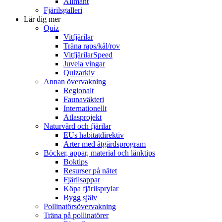
Allmänt
Fjärilsgalleri
Lär dig mer
Quiz
Vitfjärilar
Träna raps/kål/rov
VitfjärilarSpeed
Juvela vingar
Quizarkiv
Annan övervakning
Regionalt
Faunaväkteri
Internationellt
Atlasprojekt
Naturvård och fjärilar
EUs habitatdirektiv
Arter med åtgärdsprogram
Böcker, appar, material och länktips
Boktips
Resurser på nätet
Fjärilsappar
Köpa fjärilsprylar
Bygg själv
Pollinatörsövervakning
Träna på pollinatörer