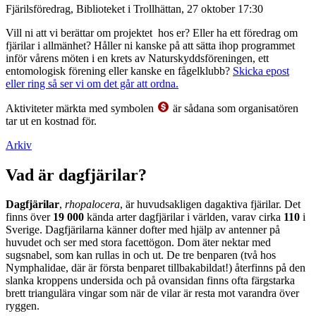
Fjärilsföredrag, Biblioteket i Trollhättan, 27 oktober 17:30
Vill ni att vi berättar om projektet hos er? Eller ha ett föredrag om
fjärilar i allmänhet? Håller ni kanske på att sätta ihop programmet
inför vårens möten i en krets av Naturskyddsföreningen, ett
entomologisk förening eller kanske en fågelklubb?
Skicka epost
eller ring så ser vi om det går att ordna.
Aktiviteter märkta med symbolen
är sådana som organisatören
tar ut en kostnad för.
Arkiv
Vad är dagfjärilar?
Dagfjärilar
,
rhopalocera
, är huvudsakligen dagaktiva fjärilar. Det
finns över
19 000
kända arter dagfjärilar i världen, varav cirka
110
i
Sverige. Dagfjärilarna känner dofter med hjälp av antenner på
huvudet och ser med stora facettögon. Dom äter nektar med
sugsnabel, som kan rullas in och ut. De tre benparen (två hos
Nymphalidae, där är första benparet tillbakabildat!) återfinns på den
slanka kroppens undersida och på ovansidan finns ofta färgstarka
brett triangulära vingar som när de vilar är resta mot varandra över
ryggen.