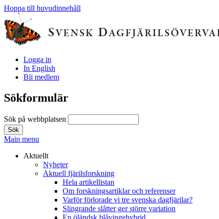
Hoppa till huvudinnehåll
Logga in
In English
Bli medlem
Sökformulär
Sök på webbplatsen
Main menu
Aktuellt
Nyheter
Aktuell fjärilsforskning
Hela artikellistan
Om forskningsartiklar och referenser
Varför förlorade vi tre svenska dagfjärilar?
Slingrande slåtter ger större variation
En öländsk blåvingehybrid