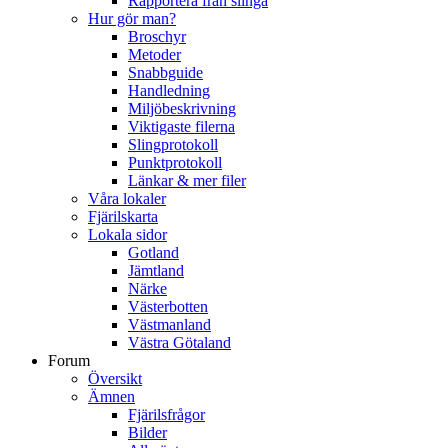
Rapportera från slinga
Hur gör man?
Broschyr
Metoder
Snabbguide
Handledning
Miljöbeskrivning
Viktigaste filerna
Slingprotokoll
Punktprotokoll
Länkar & mer filer
Våra lokaler
Fjärilskarta
Lokala sidor
Gotland
Jämtland
Närke
Västerbotten
Västmanland
Västra Götaland
Forum
Översikt
Ämnen
Fjärilsfrågor
Bilder