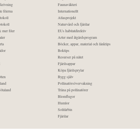
krivning
Faunaväkteri
e filerna
Internationellt
tokoll
Atlasprojekt
tokoll
Naturvård och fjärilar
 mer filer
EUs habitatdirektiv
aler
Arter med åtgärdsprogram
rta
Böcker, appar, material och länktips
idor
Boktips
Resurser på nätet
d
Fjärilsappar
Köpa fjärilsprylar
tten
Bygg själv
land
Pollinatörsövervakning
ötaland
Träna på pollinatörer
Blomflugor
Humlor
Solitärbin
Fjärilar