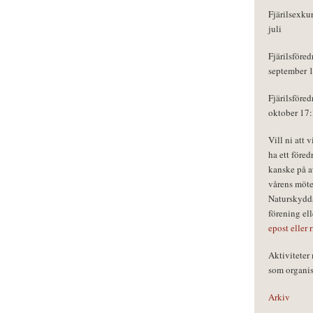
Fjärilsexku
juli
Fjärilsföred
september 
Fjärilsföred
oktober 17
Vill ni att 
ha ett föred
kanske på a
vårens möte
Naturskydds
förening el
epost eller 
Aktivitete
som organisa
Arkiv