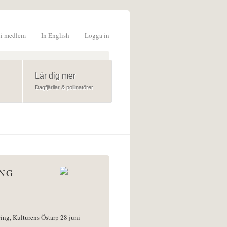
li medlem
In English
Logga in
formulär
Lär dig mer
Dagfjärilar & pollinatörer
ÅNG
ring, Kulturens Östarp 28 juni