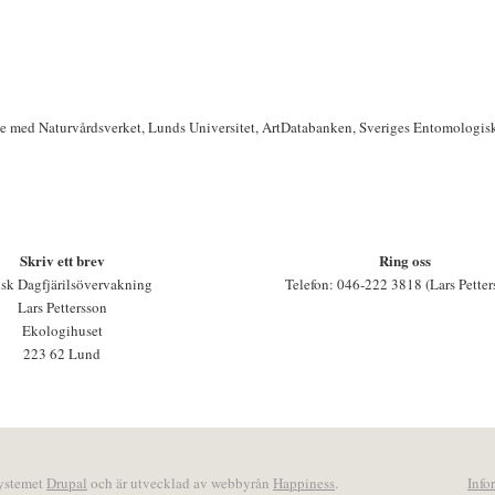
te med Naturvårdsverket, Lunds Universitet, ArtDatabanken, Sveriges Entomologis
Skriv ett brev
Ring oss
sk Dagfjärilsövervakning
Telefon: 046-222 3818 (Lars Petter
Lars Pettersson
Ekologihuset
223 62 Lund
systemet
Drupal
och är utvecklad av webbyrån
Happiness
.
Info