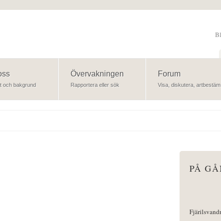
B
Sök
oss
Övervakningen
Forum
t och bakgrund
Rapportera eller sök
Visa, diskutera, artbestäm
PÅ G
Fjärilsvand