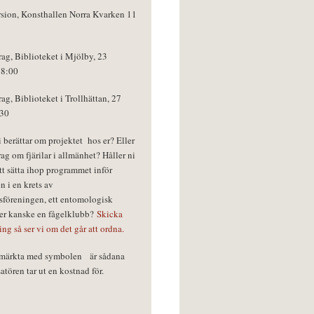
rsion, Konsthallen Norra Kvarken 11
rag, Biblioteket i Mjölby, 23
18:00
rag, Biblioteket i Trollhättan, 27
:30
vi berättar om projektet hos er? Eller
rag om fjärilar i allmänhet? Håller ni
tt sätta ihop programmet inför
n i en krets av
föreningen, ett entomologisk
ler kanske en fågelklubb?
Skicka
ring så ser vi om det går att ordna.
r märkta med symbolen
är sådana
tören tar ut en kostnad för.