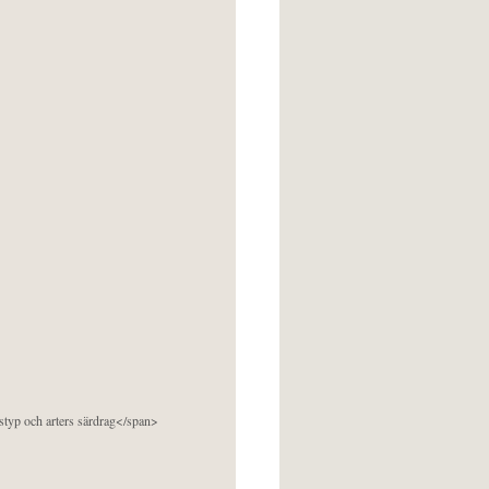
pstyp och arters särdrag</span>