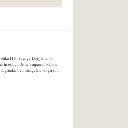
110
v cirka
i Sverige. Dagfjärilarna
s in och ut. De tre benparen (två hos
färgstarka brett triangulära vingar som