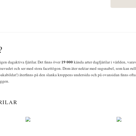
?
19 000
igen dagaktiva fjärilar. Det finns över
kända arter dagfjärilar i världen, vara
huvudet och ser med stora facettögon. Dom äter nektar med sugsnabel, som kan rulla
bakabildat!) återfinns på den slanka kroppens undersida och på ovansidan finns ofta 
yggen.
RILAR