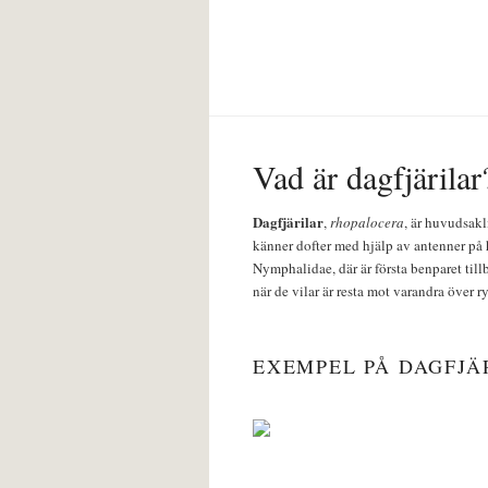
Vad är dagfjärilar
Dagfjärilar
,
rhopalocera
, är huvudsakl
känner dofter med hjälp av antenner på 
Nymphalidae, där är första benparet till
när de vilar är resta mot varandra över r
EXEMPEL PÅ DAGFJÄ