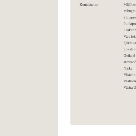
Kontakta oss
Miljöbes
Viktigast
Slingpro
Punktpro
Länkar &
Våra lok
Fjärilska
Lokala s
Gotland
Jämtlan
Närke
Västerbo
Västman
Västra G