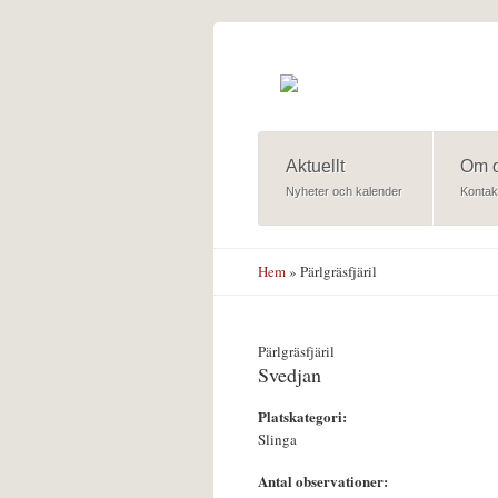
Hoppa till huvudinnehåll
Aktuellt
Om 
Nyheter och kalender
Kontak
Hem
» Pärlgräsfjäril
Pärlgräsfjäril
Svedjan
Platskategori:
Slinga
Antal observationer: