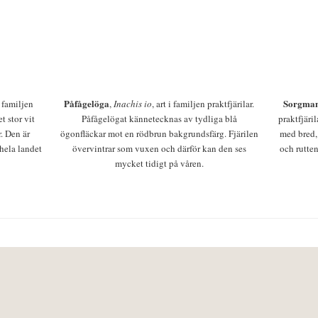
Påfågelöga
Sorgman
 i familjen
,
Inachis io
, art i familjen praktfjärilar.
t stor vit
Påfågelögat kännetecknas av tydliga blå
praktfjäri
r. Den är
ögonfläckar mot en rödbrun bakgrundsfärg. Fjärilen
med bred,
 hela landet
övervintrar som vuxen och därför kan den ses
och rutten
mycket tidigt på våren.