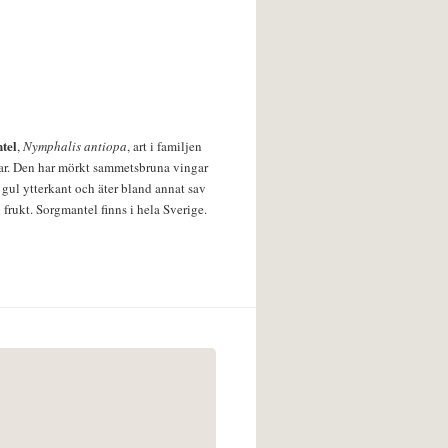
tel
,
Nymphalis antiopa
, art i familjen
lar. Den har mörkt sammetsbruna vingar
 gul ytterkant och äter bland annat sav
 frukt. Sorgmantel finns i hela Sverige.