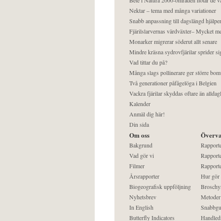
Nektar – tema med många variationer
Snabb anpassning till dagslängd hjälper
Fjärilslarvernas värdväxter– Mycket 
Monarker migrerar söderut allt senare
Mindre kräsna sydrovfjärilar sprider si
Vad tittar du på?
Många slags pollinerare ger större bom
Två generationer påfågelöga i Belgien
Vackra fjärilar skyddas oftare än alldag
Kalender
Anmäl dig här!
Din sida
Om oss
Överva
Bakgrund
Rapport
Vad gör vi
Rapporte
Filmer
Rapporte
Årsrapporter
Hur gör
Biogeografisk uppföljning
Broschy
Nyhetsbrev
Metoder
In English
Snabbgu
Butterfly Indicators
Handled