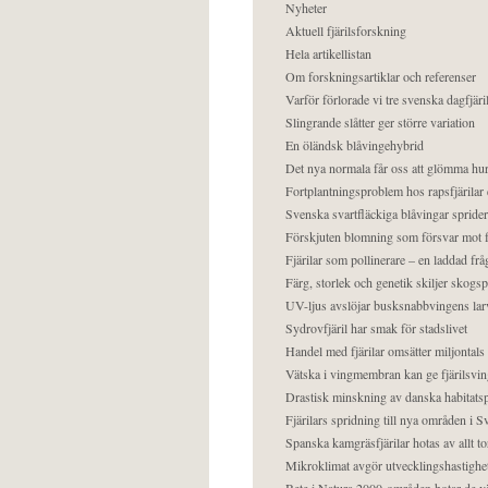
Nyheter
Aktuell fjärilsforskning
Hela artikellistan
Om forskningsartiklar och referenser
Varför förlorade vi tre svenska dagfjäri
Slingrande slåtter ger större variation
En öländsk blåvingehybrid
Det nya normala får oss att glömma hur
Fortplantningsproblem hos rapsfjärilar 
Svenska svartfläckiga blåvingar sprider 
Förskjuten blomning som försvar mot fj
Fjärilar som pollinerare – en laddad frå
Färg, storlek och genetik skiljer skogs
UV-ljus avslöjar busksnabbvingens lar
Sydrovfjäril har smak för stadslivet
Handel med fjärilar omsätter miljontals 
Vätska i vingmembran kan ge fjärilsvin
Drastisk minskning av danska habitatsp
Fjärilars spridning till nya områden i
Spanska kamgräsfjärilar hotas av allt t
Mikroklimat avgör utvecklingshastighe
Bete i Natura 2000-områden hotar de v