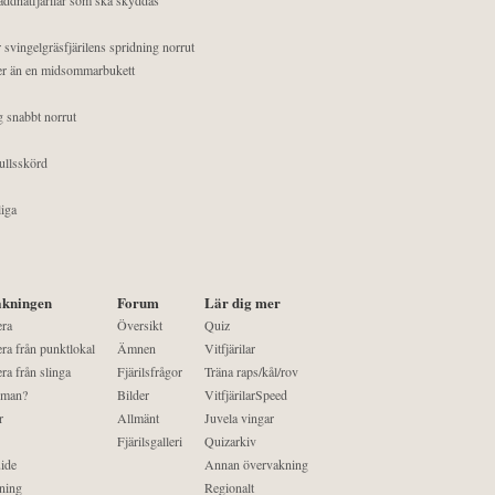
 svingelgräsfjärilens spridning norrut
mer än en midsommarbukett
g snabbt norrut
ullsskörd
liga
kningen
Forum
Lär dig mer
era
Översikt
Quiz
ra från punktlokal
Ämnen
Vitfjärilar
ra från slinga
Fjärilsfrågor
Träna raps/kål/rov
 man?
Bilder
VitfjärilarSpeed
r
Allmänt
Juvela vingar
Fjärilsgalleri
Quizarkiv
ide
Annan övervakning
ning
Regionalt