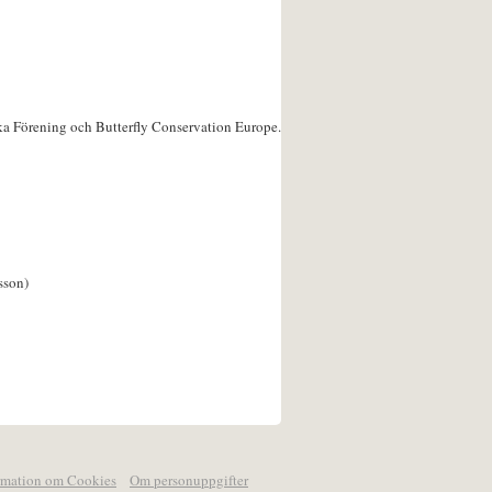
ka Förening och Butterfly Conservation Europe.
sson)
rmation om Cookies
Om personuppgifter