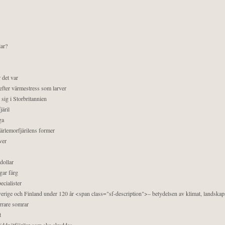
lar?
 det var
efter värmestress som larver
sig i Storbritannien
äril
ga
pärlemorfjärilens former
ver
dollar
gar färg
ecialister
 Sverige och Finland under 120 år <span class="sf-description">– betydelsen av klimat, landska
orrare somrar
t
äddnätfjärilar som ska skyddas