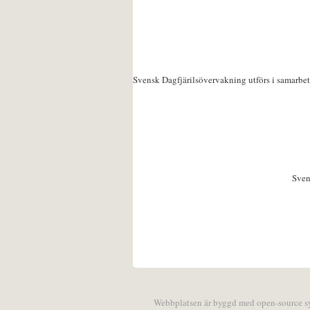
Svensk Dagfjärilsövervakning utförs i samarbe
Sven
Webbplatsen är byggd med open-source 