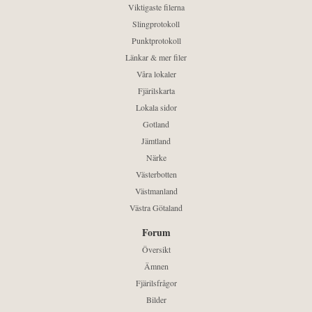
Viktigaste filerna
Slingprotokoll
Punktprotokoll
Länkar & mer filer
Våra lokaler
Fjärilskarta
Lokala sidor
Gotland
Jämtland
Närke
Västerbotten
Västmanland
Västra Götaland
Forum
Översikt
Ämnen
Fjärilsfrågor
Bilder