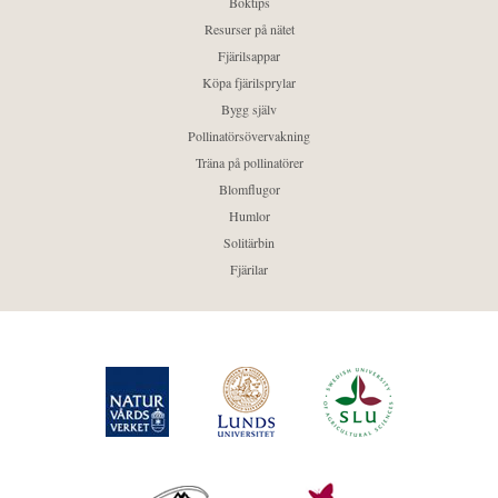
Boktips
Resurser på nätet
Fjärilsappar
Köpa fjärilsprylar
Bygg själv
Pollinatörsövervakning
Träna på pollinatörer
Blomflugor
Humlor
Solitärbin
Fjärilar