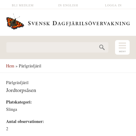
Hoppa till huvudinnehåll
BLI MEDLEM
IN ENGLISH
LOGGA IN
Sökformulär
Hem
» Pärlgräsfjäril
Pärlgräsfjäril
Jordtorpsåsen
Platskategori:
Slinga
Antal observationer:
2