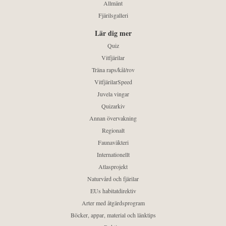
Allmänt
Fjärilsgalleri
Lär dig mer
Quiz
Vitfjärilar
Träna raps/kål/rov
VitfjärilarSpeed
Juvela vingar
Quizarkiv
Annan övervakning
Regionalt
Faunaväkteri
Internationellt
Atlasprojekt
Naturvård och fjärilar
EUs habitatdirektiv
Arter med åtgärdsprogram
Böcker, appar, material och länktips