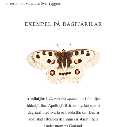
är resta mot varandra över ryggen.
EXEMPEL PÅ DAGFJÄRILAR
Apollofjäril
,
Parnassius apollo
, art i familjen
riddarfjärilar. Apollofjäril är en mycket stor vit
dagfjäril med svarta och röda fläckar. Den är
rödlistad eftersom den minskar starkt i hela
landet utom på Gotland.