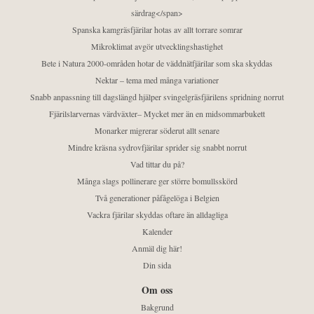
särdrag</span>
Spanska kamgräsfjärilar hotas av allt torrare somrar
Mikroklimat avgör utvecklingshastighet
Bete i Natura 2000-områden hotar de väddnätfjärilar som ska skyddas
Nektar – tema med många variationer
Snabb anpassning till dagslängd hjälper svingelgräsfjärilens spridning norrut
Fjärilslarvernas värdväxter– Mycket mer än en midsommarbukett
Monarker migrerar söderut allt senare
Mindre kräsna sydrovfjärilar sprider sig snabbt norrut
Vad tittar du på?
Många slags pollinerare ger större bomullsskörd
Två generationer påfågelöga i Belgien
Vackra fjärilar skyddas oftare än alldagliga
Kalender
Anmäl dig här!
Din sida
Om oss
Bakgrund