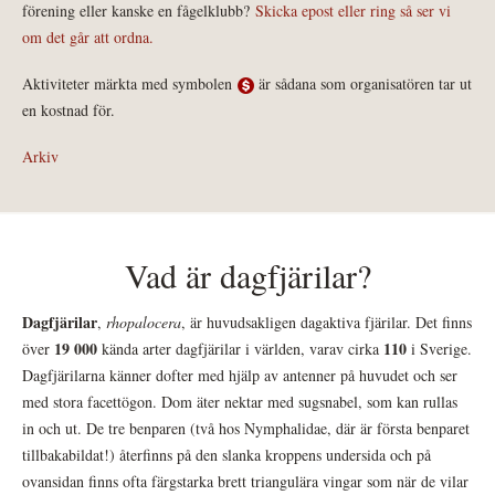
förening eller kanske en fågelklubb?
Skicka epost eller ring så ser vi
om det går att ordna.
Aktiviteter märkta med symbolen
är sådana som organisatören tar ut
en kostnad för.
Arkiv
Vad är dagfjärilar?
Dagfjärilar
,
rhopalocera
, är huvudsakligen dagaktiva fjärilar. Det finns
19 000
110
över
kända arter dagfjärilar i världen, varav cirka
i Sverige.
Dagfjärilarna känner dofter med hjälp av antenner på huvudet och ser
med stora facettögon. Dom äter nektar med sugsnabel, som kan rullas
in och ut. De tre benparen (två hos Nymphalidae, där är första benparet
tillbakabildat!) återfinns på den slanka kroppens undersida och på
ovansidan finns ofta färgstarka brett triangulära vingar som när de vilar