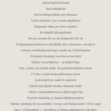
Aktuell fjärilsforskning
Hela artikellistan
Om forskningsartiklar och referenser
Varför förlorade vi tre svenska dagfjärilar?
Slingrande slåtter ger större variation
En öländsk blåvingehybrid
Det nya normala får oss att glömma hur det var
Fortplantningsproblem hos rapsfjärilar efter värmestress som larver
Svenska svartfläckiga blåvingar sprider sig i Storbritannien
Förskjuten blomning som försvar mot fjäril
Fjärilar som pollinerare – en laddad fråga
Färg, storlek och genetik skiljer skogspärlemorfjärilens former
UV-ljus avslöjar busksnabbvingens larver
Sydrovfjäril har smak för stadslivet
Handel med fjärilar omsätter miljontals dollar
Vätska i vingmembran kan ge fjärilsvingar färg
Drastisk minskning av danska habitatspecialister
Fjärilars spridning till nya områden i Sverige och Finland under 120 år <span
class="sf-description">– betydelsen av klimat, landskapstyp och arters