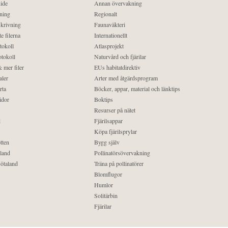
ide
Annan övervakning
ning
Regionalt
krivning
Faunaväkteri
e filerna
Internationellt
tokoll
Atlasprojekt
tokoll
Naturvård och fjärilar
 mer filer
EUs habitatdirektiv
aler
Arter med åtgärdsprogram
rta
Böcker, appar, material och länktips
idor
Boktips
Resurser på nätet
d
Fjärilsappar
Köpa fjärilsprylar
tten
Bygg själv
land
Pollinatörsövervakning
ötaland
Träna på pollinatörer
Blomflugor
Humlor
Solitärbin
Fjärilar