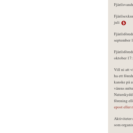
Fjärilsvand
Fjärilsexku
juli
Fjärilsföred
september 
Fjärilsföred
oktober 17
Vill ni att 
ha ett föred
kanske på a
vårens möte
Naturskydds
förening el
epost eller 
Aktivitete
som organisa