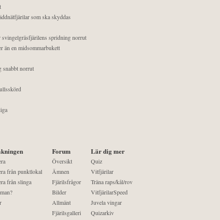
t
äddnätfjärilar som ska skyddas
 svingelgräsfjärilens spridning norrut
mer än en midsommarbukett
g snabbt norrut
ullsskörd
liga
kningen
Forum
Lär dig mer
era
Översikt
Quiz
ra från punktlokal
Ämnen
Vitfjärilar
ra från slinga
Fjärilsfrågor
Träna raps/kål/rov
 man?
Bilder
VitfjärilarSpeed
r
Allmänt
Juvela vingar
Fjärilsgalleri
Quizarkiv