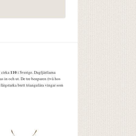
110
v cirka
i Sverige. Dagfjärilarna
s in och ut. De tre benparen (två hos
färgstarka brett triangulära vingar som