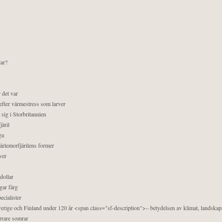
lar?
 det var
efter värmestress som larver
sig i Storbritannien
äril
ga
pärlemorfjärilens former
ver
dollar
gar färg
ecialister
 Sverige och Finland under 120 år <span class="sf-description">– betydelsen av klimat, landska
orrare somrar