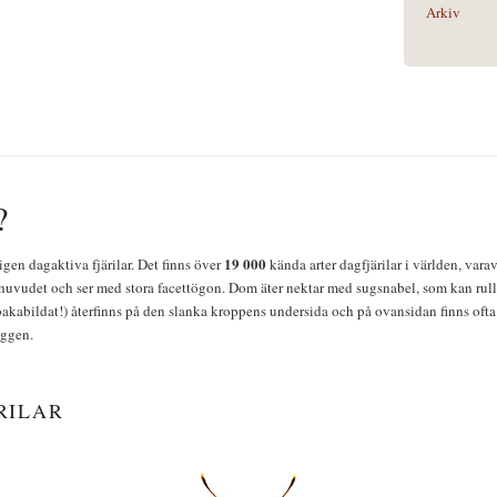
Arkiv
?
19 000
igen dagaktiva fjärilar. Det finns över
kända arter dagfjärilar i världen, vara
huvudet och ser med stora facettögon. Dom äter nektar med sugsnabel, som kan rulla
bakabildat!) återfinns på den slanka kroppens undersida och på ovansidan finns ofta 
yggen.
RILAR