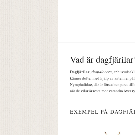
Vad är dagfjärilar
Dagfjärilar
,
rhopalocera
, är huvudsakl
känner dofter med hjälp av antenner på 
Nymphalidae, där är första benparet till
när de vilar är resta mot varandra över r
EXEMPEL PÅ DAGFJÄ