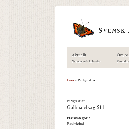
Hoppa till huvudinnehåll
Aktuellt
Om os
Nyheter och kalender
Kontakt 
Hem
» Pärlgräsfjäril
Pärlgräsfjäril
Gullmarsberg 511
Platskategori:
Punktlokal