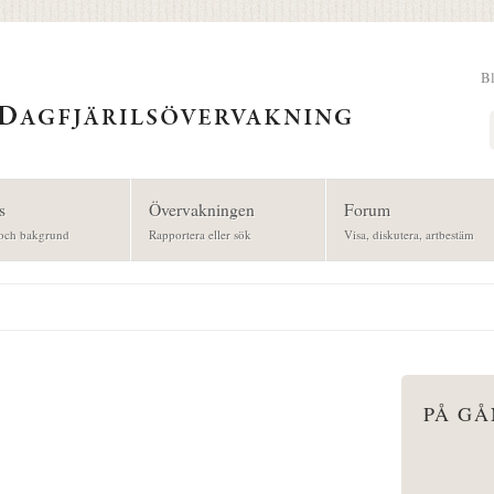
B
Sök
s
Övervakningen
Forum
och bakgrund
Rapportera eller sök
Visa, diskutera, artbestäm
PÅ G