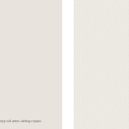
pstyp och arters särdrag</span>