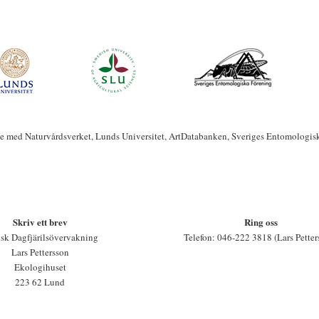
te med Naturvårdsverket, Lunds Universitet, ArtDatabanken, Sveriges Entomologis
Skriv ett brev
Ring oss
sk Dagfjärilsövervakning
Telefon: 046-222 3818 (Lars Petter
Lars Pettersson
Ekologihuset
223 62 Lund