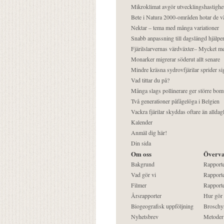
Mikroklimat avgör utvecklingshastighe
Bete i Natura 2000-områden hotar de v
Nektar – tema med många variationer
Snabb anpassning till dagslängd hjälper
Fjärilslarvernas värdväxter– Mycket 
Monarker migrerar söderut allt senare
Mindre kräsna sydrovfjärilar sprider si
Vad tittar du på?
Många slags pollinerare ger större bom
Två generationer påfågelöga i Belgien
Vackra fjärilar skyddas oftare än alldag
Kalender
Anmäl dig här!
Din sida
Om oss
Överva
Bakgrund
Rapport
Vad gör vi
Rapporte
Filmer
Rapporte
Årsrapporter
Hur gör
Biogeografisk uppföljning
Broschy
Nyhetsbrev
Metoder