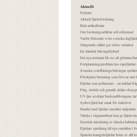
Aktuellt
Nyheter
Aktuell fjärilsforskning
Hela artikellistan
Om forskningsartiklar och referenser
Varför förlorade vi tre svenska dagfjäri
Slingrande slåtter ger större variation
En öländsk blåvingehybrid
Det nya normala får oss att glömma hur
Fortplantningsproblem hos rapsfjärilar 
Svenska svartfläckiga blåvingar sprider 
Förskjuten blomning som försvar mot fj
Fjärilar som pollinerare – en laddad frå
Färg, storlek och genetik skiljer skogs
UV-ljus avslöjar busksnabbvingens lar
Sydrovfjäril har smak för stadslivet
Handel med fjärilar omsätter miljontals 
Vätska i vingmembran kan ge fjärilsvin
Drastisk minskning av danska habitatsp
Fjärilars spridning till nya områden i
Spanska kamgräsfjärilar hotas av allt t