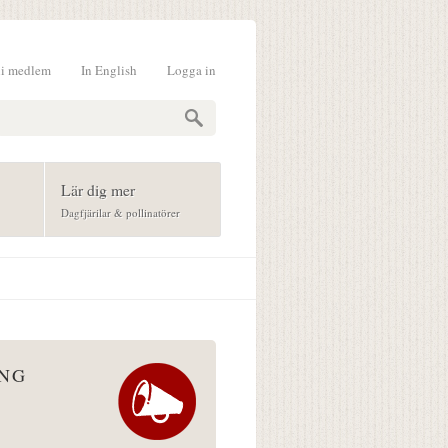
li medlem
In English
Logga in
formulär
Lär dig mer
Dagfjärilar & pollinatörer
ÅNG