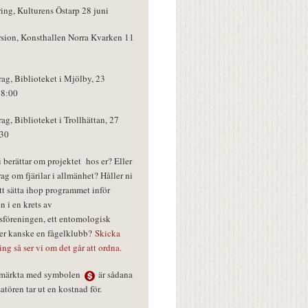
ring, Kulturens Östarp 28 juni
rsion, Konsthallen Norra Kvarken 11
rag, Biblioteket i Mjölby, 23
18:00
rag, Biblioteket i Trollhättan, 27
:30
vi berättar om projektet hos er? Eller
rag om fjärilar i allmänhet? Håller ni
tt sätta ihop programmet inför
n i en krets av
föreningen, ett entomologisk
ler kanske en fågelklubb?
Skicka
ring så ser vi om det går att ordna.
r märkta med symbolen
är sådana
tören tar ut en kostnad för.