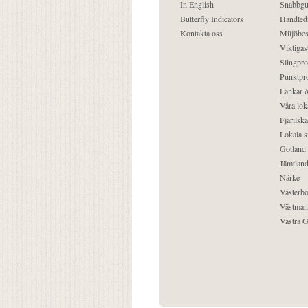
In English
Snabbgu
Butterfly Indicators
Handled
Kontakta oss
Miljöbes
Viktigast
Slingpro
Punktpro
Länkar &
Våra lok
Fjärilska
Lokala s
Gotland
Jämtlan
Närke
Västerbo
Västman
Västra G