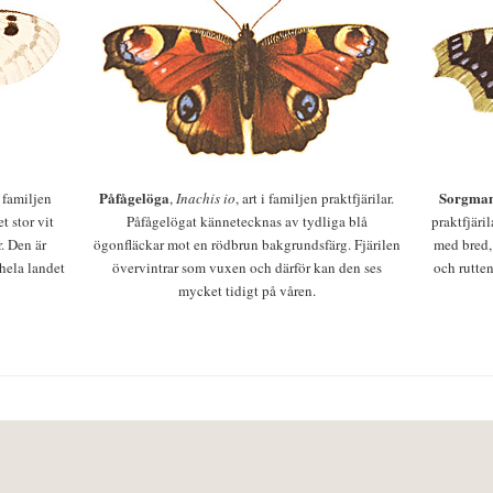
Påfågelöga
Sorgman
 i familjen
,
Inachis io
, art i familjen praktfjärilar.
t stor vit
Påfågelögat kännetecknas av tydliga blå
praktfjäri
r. Den är
ögonfläckar mot en rödbrun bakgrundsfärg. Fjärilen
med bred,
 hela landet
övervintrar som vuxen och därför kan den ses
och rutten
mycket tidigt på våren.