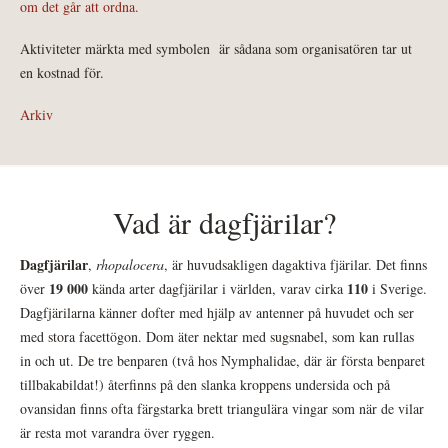
om det går att ordna.
Aktiviteter märkta med symbolen
är sådana som organisatören tar ut
en kostnad för.
Arkiv
Vad är dagfjärilar?
Dagfjärilar
,
rhopalocera
, är huvudsakligen dagaktiva fjärilar. Det finns
19 000
110
över
kända arter dagfjärilar i världen, varav cirka
i Sverige.
Dagfjärilarna känner dofter med hjälp av antenner på huvudet och ser
med stora facettögon. Dom äter nektar med sugsnabel, som kan rullas
in och ut. De tre benparen (två hos Nymphalidae, där är första benparet
tillbakabildat!) återfinns på den slanka kroppens undersida och på
ovansidan finns ofta färgstarka brett triangulära vingar som när de vilar
är resta mot varandra över ryggen.