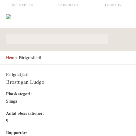
Hoppa till huvudinnehåll
BLI MEDLEM
IN ENGLISH
LOGGA IN
Sökformulär
Hem
» Pärlgräsfjäril
Pärlgräsfjäril
Brostugan Ludgo
Platskategori:
Slinga
Antal observationer:
9
Rapportör: