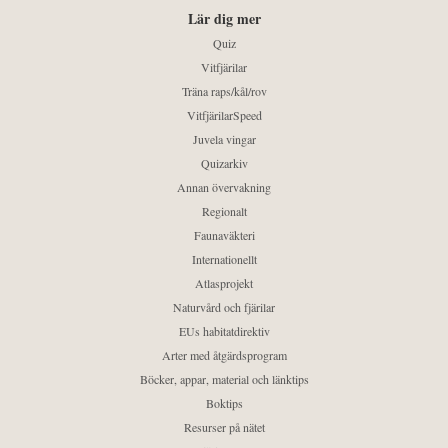
Lär dig mer
Quiz
Vitfjärilar
Träna raps/kål/rov
VitfjärilarSpeed
Juvela vingar
Quizarkiv
Annan övervakning
Regionalt
Faunaväkteri
Internationellt
Atlasprojekt
Naturvård och fjärilar
EUs habitatdirektiv
Arter med åtgärdsprogram
Böcker, appar, material och länktips
Boktips
Resurser på nätet