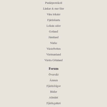
Punktprotokoll
Länkar & mer filer
Våra lokaler
Fjärilskarta
Lokala sidor
Gotland
Jämtland
Närke
Västerbotten
Västmanland
Västra Götaland
Forum
Översikt
Ämnen
Fjärilsfrågor
Bilder
Allmänt
Fjärilsgalleri