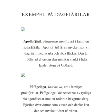
EXEMPEL PÅ DAGFJÄRILAR
Apollofjäril
,
Parnassius apollo
, art i familjen
riddarfjärilar. Apollofjäril är en mycket stor vit
dagfjäril med svarta och röda fläckar. Den är
rödlistad eftersom den minskar starkt i hela
landet utom på Gotland.
Påfågelöga
,
Inachis io
, art i familjen
praktfjärilar. Påfågelögat kännetecknas av tydliga
blå ögonfläckar mot en rödbrun bakgrundsfärg.
Fjärilen övervintrar som vuxen och därför kan
den ses mycket tidigt på våren.