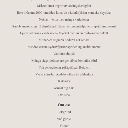
Mikroklimat avgör utvecklingshastighet
Bete i Natura 2000-områden hotar de väddnätfjärilar som ska skyddas
Nektar – tema med många variationer
Snabb anpassning till dagslängd hjälper svingelgräsfjärilens spridning norrut
Fjärilslarvernas värdväxter– Mycket mer än en midsommarbukett
Monarker migrerar söderut allt senare
Mindre kräsna sydrovfjärilar sprider sig snabbt norrut
Vad tittar du på?
Många slags pollinerare ger större bomullsskörd
Två generationer påfågelöga i Belgien
Vackra fjärilar skyddas oftare än alldagliga
Kalender
Anmäl dig här!
Din sida
Om oss
Bakgrund
Vad gör vi
Filmer