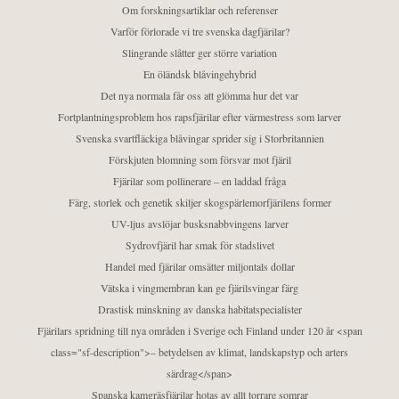
Om forskningsartiklar och referenser
Varför förlorade vi tre svenska dagfjärilar?
Slingrande slåtter ger större variation
En öländsk blåvingehybrid
Det nya normala får oss att glömma hur det var
Fortplantningsproblem hos rapsfjärilar efter värmestress som larver
Svenska svartfläckiga blåvingar sprider sig i Storbritannien
Förskjuten blomning som försvar mot fjäril
Fjärilar som pollinerare – en laddad fråga
Färg, storlek och genetik skiljer skogspärlemorfjärilens former
UV-ljus avslöjar busksnabbvingens larver
Sydrovfjäril har smak för stadslivet
Handel med fjärilar omsätter miljontals dollar
Vätska i vingmembran kan ge fjärilsvingar färg
Drastisk minskning av danska habitatspecialister
Fjärilars spridning till nya områden i Sverige och Finland under 120 år <span
class="sf-description">– betydelsen av klimat, landskapstyp och arters
särdrag</span>
Spanska kamgräsfjärilar hotas av allt torrare somrar