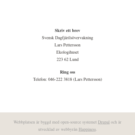
Skriv ett brev
Svensk Dagfjärilsövervakning
Lars Pettersson
Ekologihuset
223 62 Lund
Ring oss
Telefon: 046-222 3818 (Lars Pettersson)
Webbplatsen är byggd med open-source systemet
Drupal
och är
utvecklad av webbyrån
Happiness
.