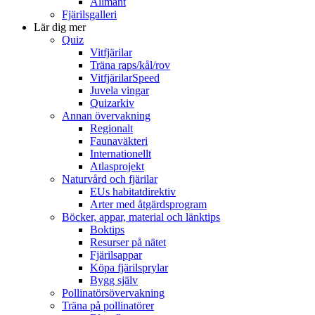
Allmänt
Fjärilsgalleri
Lär dig mer
Quiz
Vitfjärilar
Träna raps/kål/rov
VitfjärilarSpeed
Juvela vingar
Quizarkiv
Annan övervakning
Regionalt
Faunaväkteri
Internationellt
Atlasprojekt
Naturvård och fjärilar
EUs habitatdirektiv
Arter med åtgärdsprogram
Böcker, appar, material och länktips
Boktips
Resurser på nätet
Fjärilsappar
Köpa fjärilsprylar
Bygg själv
Pollinatörsövervakning
Träna på pollinatörer