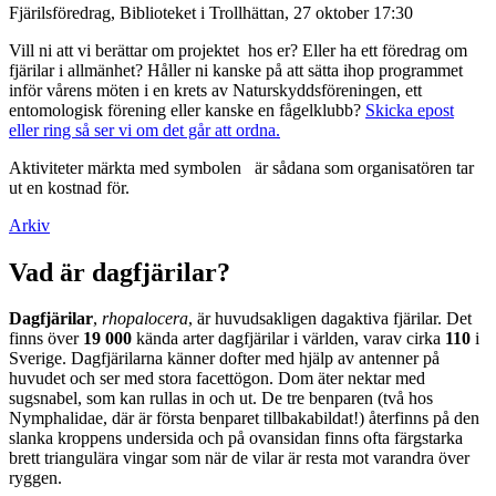
Fjärilsföredrag, Biblioteket i Trollhättan, 27 oktober 17:30
Vill ni att vi berättar om projektet hos er? Eller ha ett föredrag om
fjärilar i allmänhet? Håller ni kanske på att sätta ihop programmet
inför vårens möten i en krets av Naturskyddsföreningen, ett
entomologisk förening eller kanske en fågelklubb?
Skicka epost
eller ring så ser vi om det går att ordna.
Aktiviteter märkta med symbolen
är sådana som organisatören tar
ut en kostnad för.
Arkiv
Vad är dagfjärilar?
Dagfjärilar
,
rhopalocera
, är huvudsakligen dagaktiva fjärilar. Det
finns över
19 000
kända arter dagfjärilar i världen, varav cirka
110
i
Sverige. Dagfjärilarna känner dofter med hjälp av antenner på
huvudet och ser med stora facettögon. Dom äter nektar med
sugsnabel, som kan rullas in och ut. De tre benparen (två hos
Nymphalidae, där är första benparet tillbakabildat!) återfinns på den
slanka kroppens undersida och på ovansidan finns ofta färgstarka
brett triangulära vingar som när de vilar är resta mot varandra över
ryggen.