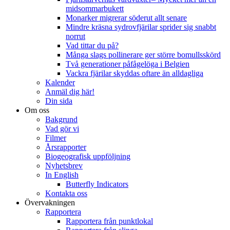
midsommarbukett
Monarker migrerar söderut allt senare
Mindre kräsna sydrovfjärilar sprider sig snabbt
norrut
Vad tittar du på?
Många slags pollinerare ger större bomullsskörd
Två generationer påfågelöga i Belgien
Vackra fjärilar skyddas oftare än alldagliga
Kalender
Anmäl dig här!
Din sida
Om oss
Bakgrund
Vad gör vi
Filmer
Årsrapporter
Biogeografisk uppföljning
Nyhetsbrev
In English
Butterfly Indicators
Kontakta oss
Övervakningen
Rapportera
Rapportera från punktlokal