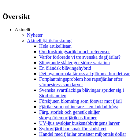
Översikt
Aktuellt
Nyheter
Aktuell fjärilsforskning
Hela artikellistan
Om forskningsartiklar och referenser
Varför förlorade vi tre svenska dagfjärilar?
Slingrande slåtter ger större variation
En öländsk blåvingehybrid
Det nya normala får oss att glömma hur det var
Fortplantningsproblem hos rapsfjärilar efter
värmestress som larver
Svenska svartfläckiga blåvingar sprider sig i
Storbritannien
Förskjuten blomning som försvar mot fjäril
Fjärilar som pollinerare – en laddad fråga
Färg, storlek och genetik skiljer
skogspärlemorfjärilens former
UV-ljus avslöjar busksnabbvingens larver
Sydrovfjäril har smak för stadslivet
Handel med fjärilar omsätter miljontals dollar