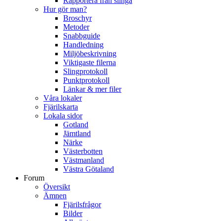
Rapportera från slinga
Hur gör man?
Broschyr
Metoder
Snabbguide
Handledning
Miljöbeskrivning
Viktigaste filerna
Slingprotokoll
Punktprotokoll
Länkar & mer filer
Våra lokaler
Fjärilskarta
Lokala sidor
Gotland
Jämtland
Närke
Västerbotten
Västmanland
Västra Götaland
Forum
Översikt
Ämnen
Fjärilsfrågor
Bilder