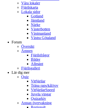
Våra lokaler
Fjärilskarta
Lokala sidor
Gotland
Jämtland
Närke
Västerbotten
Västmanland
Västra Götaland
Forum
Översikt
Ämnen
Fjärilsfrågor
Bilder
Allmänt
Fjärilsgalleri
Lär dig mer
Quiz
Vitfjärilar
Träna raps/kål/rov
VitfjärilarSpeed
Juvela vingar
Quizarkiv
Annan övervakning
Regionalt