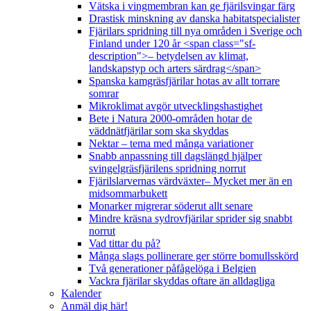
Vätska i vingmembran kan ge fjärilsvingar färg
Drastisk minskning av danska habitatspecialister
Fjärilars spridning till nya områden i Sverige och
Finland under 120 år <span class="sf-
description">– betydelsen av klimat,
landskapstyp och arters särdrag</span>
Spanska kamgräsfjärilar hotas av allt torrare
somrar
Mikroklimat avgör utvecklingshastighet
Bete i Natura 2000-områden hotar de
väddnätfjärilar som ska skyddas
Nektar – tema med många variationer
Snabb anpassning till dagslängd hjälper
svingelgräsfjärilens spridning norrut
Fjärilslarvernas värdväxter– Mycket mer än en
midsommarbukett
Monarker migrerar söderut allt senare
Mindre kräsna sydrovfjärilar sprider sig snabbt
norrut
Vad tittar du på?
Många slags pollinerare ger större bomullsskörd
Två generationer påfågelöga i Belgien
Vackra fjärilar skyddas oftare än alldagliga
Kalender
Anmäl dig här!