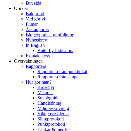
Din sida
Om oss
Bakgrund
Vad gör vi
Filmer
Årsrapporter
Biogeografisk uppföljning
Nyhetsbrev
In English
Butterfly Indicators
Kontakta oss
Övervakningen
Rapportera
Rapportera från punktlokal
Rapportera från slinga
Hur gör man?
Broschyr
Metoder
Snabbguide
Handledning
Miljöbeskrivning
Viktigaste filerna
Slingprotokoll
Punktprotokoll
Länkar & mer filer