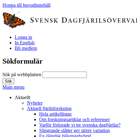
Hoppa till huvudinnehåll
Logga in
In English
Bli medlem
Sökformulär
Sök på webbplatsen
Main menu
Aktuellt
Nyheter
Aktuell fjärilsforskning
Hela artikellistan
Om forskningsartiklar och referenser
Varför förlorade vi tre svenska dagfjärilar?
Slingrande slåtter ger större variation
En öländsk blåvingehybrid