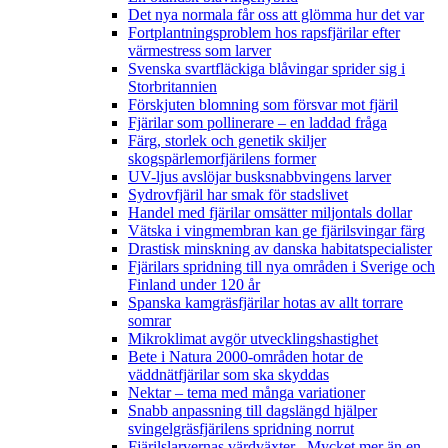
Det nya normala får oss att glömma hur det var
Fortplantningsproblem hos rapsfjärilar efter
värmestress som larver
Svenska svartfläckiga blåvingar sprider sig i
Storbritannien
Förskjuten blomning som försvar mot fjäril
Fjärilar som pollinerare – en laddad fråga
Färg, storlek och genetik skiljer
skogspärlemorfjärilens former
UV-ljus avslöjar busksnabbvingens larver
Sydrovfjäril har smak för stadslivet
Handel med fjärilar omsätter miljontals dollar
Vätska i vingmembran kan ge fjärilsvingar färg
Drastisk minskning av danska habitatspecialister
Fjärilars spridning till nya områden i Sverige och
Finland under 120 år
Spanska kamgräsfjärilar hotas av allt torrare
somrar
Mikroklimat avgör utvecklingshastighet
Bete i Natura 2000-områden hotar de
väddnätfjärilar som ska skyddas
Nektar – tema med många variationer
Snabb anpassning till dagslängd hjälper
svingelgräsfjärilens spridning norrut
Fjärilslarvernas värdväxter– Mycket mer än en