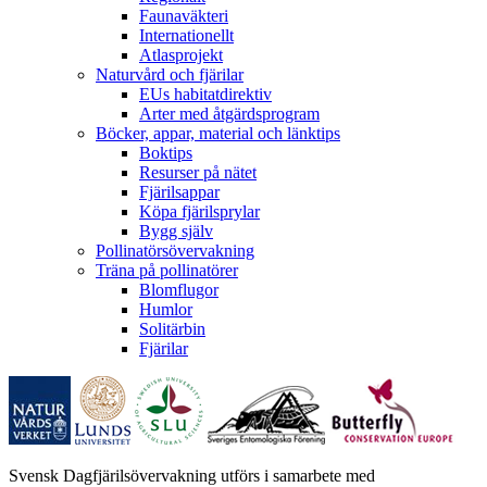
Faunaväkteri
Internationellt
Atlasprojekt
Naturvård och fjärilar
EUs habitatdirektiv
Arter med åtgärdsprogram
Böcker, appar, material och länktips
Boktips
Resurser på nätet
Fjärilsappar
Köpa fjärilsprylar
Bygg själv
Pollinatörsövervakning
Träna på pollinatörer
Blomflugor
Humlor
Solitärbin
Fjärilar
Svensk Dagfjärilsövervakning utförs i samarbete med