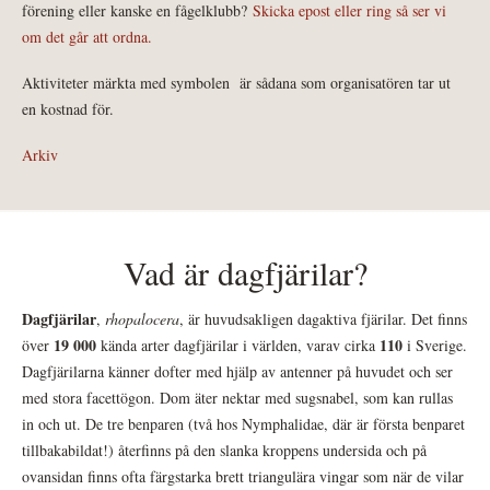
förening eller kanske en fågelklubb?
Skicka epost eller ring så ser vi
om det går att ordna.
Aktiviteter märkta med symbolen
är sådana som organisatören tar ut
en kostnad för.
Arkiv
Vad är dagfjärilar?
Dagfjärilar
,
rhopalocera
, är huvudsakligen dagaktiva fjärilar. Det finns
19 000
110
över
kända arter dagfjärilar i världen, varav cirka
i Sverige.
Dagfjärilarna känner dofter med hjälp av antenner på huvudet och ser
med stora facettögon. Dom äter nektar med sugsnabel, som kan rullas
in och ut. De tre benparen (två hos Nymphalidae, där är första benparet
tillbakabildat!) återfinns på den slanka kroppens undersida och på
ovansidan finns ofta färgstarka brett triangulära vingar som när de vilar