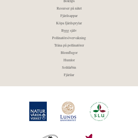
Boktips
Resurser på nätet
Fjärilsappar
Köpa fjärilsprylar
Bygg själv
Pollinatörsövervakning
Träna på pollinatörer
Blomflugor
Humlor
Solitärbin
Fjärilar