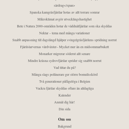
särdrag</span>
Spanska kamgräsfjärilar hotas av allt torrare somrar
Mikroklimat avgör utvecklingshastighet
Bete i Natura 2000-områden hotar de väddnätfjärilar som ska skyddas
Nektar – tema med många variationer
Snabb anpassning till dagslängd hjälper svingelgräsfjärilens spridning norrut
Fjärilslarvernas värdväxter– Mycket mer än en midsommarbukett
Monarker migrerar söderut allt senare
Mindre kräsna sydrovfjärilar sprider sig snabbt norrut
Vad tittar du på?
Många slags pollinerare ger större bomullsskörd
Två generationer påfågelöga i Belgien
Vackra fjärilar skyddas oftare än alldagliga
Kalender
Anmäl dig här!
Din sida
Om oss
Bakgrund