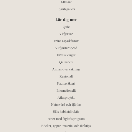
Allmänt
Fjärilsgalleri
Lär dig mer
Quiz
Vitfjärilar
Träna raps/kål/rov
VitfjärilarSpeed
Juvela vingar
Quizarkiv
Annan övervakning
Regionalt
Faunaväkteri
Internationellt
Atlasprojekt
Naturvård och fjärilar
EUs habitatdirektiv
Arter med åtgärdsprogram
Böcker, appar, material och länktips