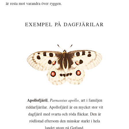
är resta mot varandra över ryggen.
EXEMPEL PÅ DAGFJÄRILAR
Apollofjäril
,
Parnassius apollo
, art i familjen
riddarfjärilar. Apollofjäril är en mycket stor vit
dagfjäril med svarta och röda fläckar. Den är
rödlistad eftersom den minskar starkt i hela
landet utom på Gotland.