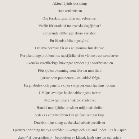
Aktuell fjärilsforskning
Hela artikellistan
Om forskningsartiklar och referenser
Varför förlorade vi tre svenska dagfjärilar?
Slingrande slåtter ger större variation
En öländsk blåvingehybrid
Det nya normala får oss att glömma hur det var
Fortplantningsproblem hos rapsfjärilar efter värmestress som larver
Svenska svartfläckiga blåvingar sprider sig i Storbritannien
Förskjuten blomning som försvar mot fjäril
Fjärilar som pollinerare – en laddad fråga
Färg, storlek och genetik skiljer skogspärlemorfjärilens former
UV-ljus avslöjar busksnabbvingens larver
Sydrovfjäril har smak för stadslivet
Handel med fjärilar omsätter miljontals dollar
Vätska i vingmembran kan ge fjärilsvingar färg
Drastisk minskning av danska habitatspecialister
Fjärilars spridning till nya områden i Sverige och Finland under 120 år <span
class="sf-description">– betydelsen av klimat, landskapstyp och arters