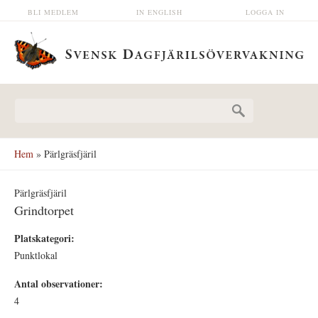
Hoppa till huvudinnehåll
BLI MEDLEM
IN ENGLISH
LOGGA IN
Sökformulär
Hem
» Pärlgräsfjäril
Pärlgräsfjäril
Grindtorpet
Platskategori:
Punktlokal
Antal observationer:
4