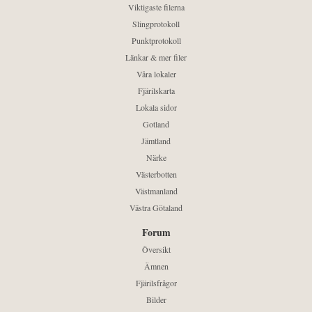
Viktigaste filerna
Slingprotokoll
Punktprotokoll
Länkar & mer filer
Våra lokaler
Fjärilskarta
Lokala sidor
Gotland
Jämtland
Närke
Västerbotten
Västmanland
Västra Götaland
Forum
Översikt
Ämnen
Fjärilsfrågor
Bilder