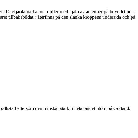
ge. Dagfjärilarna känner dofter med hjälp av antenner på huvudet och
ret tillbakabildat!) återfinns på den slanka kroppens undersida och på
är rödlistad eftersom den minskar starkt i hela landet utom på Gotland.