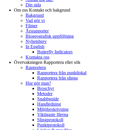
Din sida
Om oss
Kontakt och bakgrund
Bakgrund
Vad gör vi
Filmer
Årsrapporter
Biogeografisk uppföljning
Nyhetsbrev
In English
Butterfly Indicators
Kontakta oss
Övervakningen
Rapportera eller sök
Rapportera
Rapportera från punktlokal
Rapportera från slinga
Hur gör man?
Broschyr
Metoder
Snabbguide
Handledning
Miljöbeskrivning
Viktigaste filerna
Slingprotokoll
Punktprotokoll