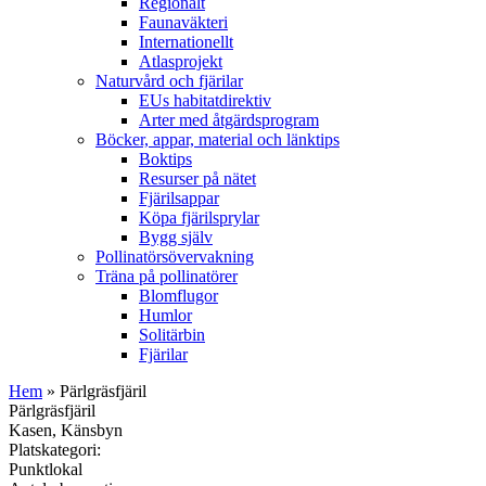
Regionalt
Faunaväkteri
Internationellt
Atlasprojekt
Naturvård och fjärilar
EUs habitatdirektiv
Arter med åtgärdsprogram
Böcker, appar, material och länktips
Boktips
Resurser på nätet
Fjärilsappar
Köpa fjärilsprylar
Bygg själv
Pollinatörsövervakning
Träna på pollinatörer
Blomflugor
Humlor
Solitärbin
Fjärilar
Hem
» Pärlgräsfjäril
Pärlgräsfjäril
Kasen, Känsbyn
Platskategori:
Punktlokal