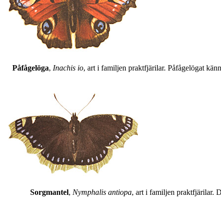
Påfågelöga
,
Inachis io
, art i familjen praktfjärilar. Påfågelögat 
Sorgmantel
,
Nymphalis antiopa
, art i familjen praktfjärila