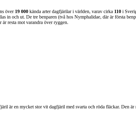
nns över
19 000
kända arter dagfjärilar i världen, varav cirka
110
i Sveri
as in och ut. De tre benparen (två hos Nymphalidae, där är första benpa
ar är resta mot varandra över ryggen.
lofjäril är en mycket stor vit dagfjäril med svarta och röda fläckar. Den 