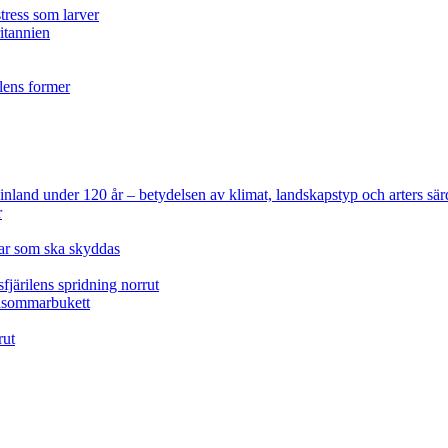
tress som larver
ritannien
ilens former
 Finland under 120 år
– betydelsen av klimat, landskapstyp och arters sär
r
lar som ska skyddas
fjärilens spridning norrut
idsommarbukett
rut