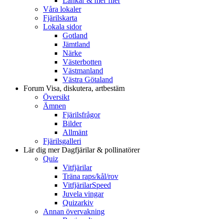
Länkar & mer filer
Våra lokaler
Fjärilskarta
Lokala sidor
Gotland
Jämtland
Närke
Västerbotten
Västmanland
Västra Götaland
Forum
Visa, diskutera, artbestäm
Översikt
Ämnen
Fjärilsfrågor
Bilder
Allmänt
Fjärilsgalleri
Lär dig mer
Dagfjärilar & pollinatörer
Quiz
Vitfjärilar
Träna raps/kål/rov
VitfjärilarSpeed
Juvela vingar
Quizarkiv
Annan övervakning