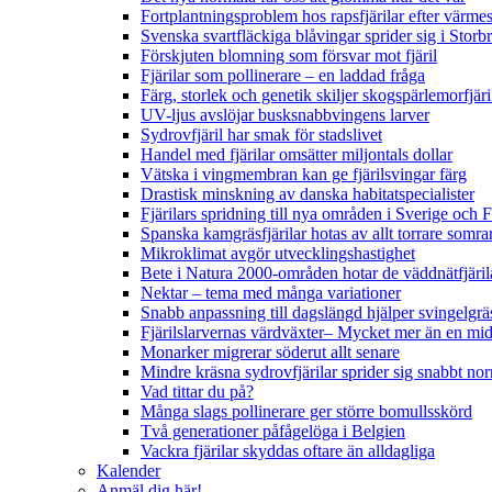
Fortplantningsproblem hos rapsfjärilar efter värmes
Svenska svartfläckiga blåvingar sprider sig i Storb
Förskjuten blomning som försvar mot fjäril
Fjärilar som pollinerare – en laddad fråga
Färg, storlek och genetik skiljer skogspärlemorfjär
UV-ljus avslöjar busksnabbvingens larver
Sydrovfjäril har smak för stadslivet
Handel med fjärilar omsätter miljontals dollar
Vätska i vingmembran kan ge fjärilsvingar färg
Drastisk minskning av danska habitatspecialister
Fjärilars spridning till nya områden i Sverige och
Spanska kamgräsfjärilar hotas av allt torrare somra
Mikroklimat avgör utvecklingshastighet
Bete i Natura 2000-områden hotar de väddnätfjäri
Nektar – tema med många variationer
Snabb anpassning till dagslängd hjälper svingelgräs
Fjärilslarvernas värdväxter– Mycket mer än en m
Monarker migrerar söderut allt senare
Mindre kräsna sydrovfjärilar sprider sig snabbt nor
Vad tittar du på?
Många slags pollinerare ger större bomullsskörd
Två generationer påfågelöga i Belgien
Vackra fjärilar skyddas oftare än alldagliga
Kalender
Anmäl dig här!