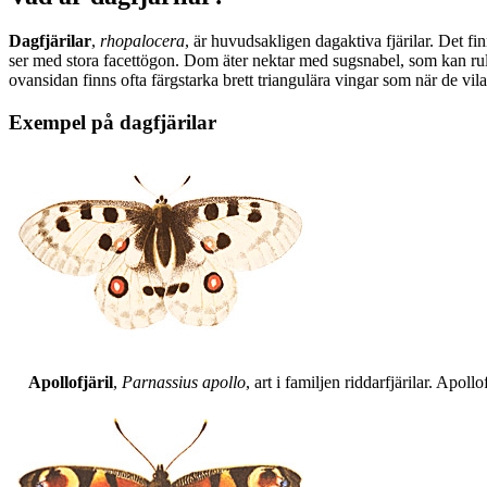
Dagfjärilar
,
rhopalocera
, är huvudsakligen dagaktiva fjärilar. Det fi
ser med stora facettögon. Dom äter nektar med sugsnabel, som kan rull
ovansidan finns ofta färgstarka brett triangulära vingar som när de vil
Exempel på dagfjärilar
Apollofjäril
,
Parnassius apollo
, art i familjen riddarfjärilar. Apol