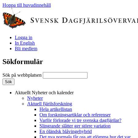
Hoppa till huvudinnehåll
Logga in
In English
Bli medlem
Sökformulär
Sök på webbplatsen
Aktuellt
Nyheter och kalender
Nyheter
Aktuell fjärilsforskning
Hela artikellistan
Om forskningsartiklar och referenser
Varför förlorade vi tre svenska dagfjärilar?
Slingrande slåtter ger större variation
En öländsk blåvingehybrid
Det nya normala får oss att glömma hur det var