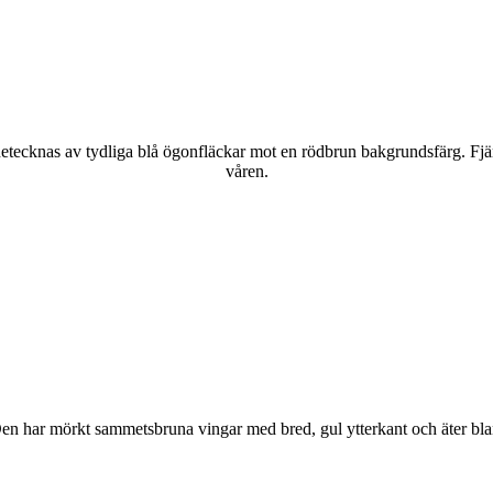
kännetecknas av tydliga blå ögonfläckar mot en rödbrun bakgrundsfärg. Fj
våren.
r. Den har mörkt sammetsbruna vingar med bred, gul ytterkant och äter bla