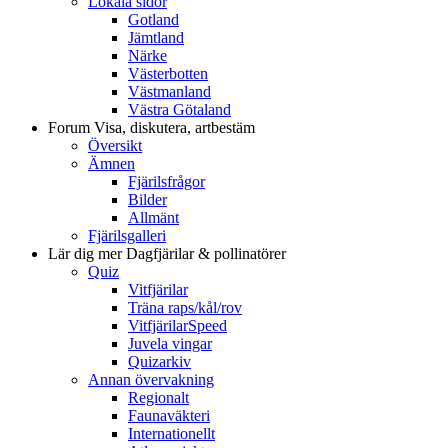
Lokala sidor
Gotland
Jämtland
Närke
Västerbotten
Västmanland
Västra Götaland
Forum
Visa, diskutera, artbestäm
Översikt
Ämnen
Fjärilsfrågor
Bilder
Allmänt
Fjärilsgalleri
Lär dig mer
Dagfjärilar & pollinatörer
Quiz
Vitfjärilar
Träna raps/kål/rov
VitfjärilarSpeed
Juvela vingar
Quizarkiv
Annan övervakning
Regionalt
Faunaväkteri
Internationellt