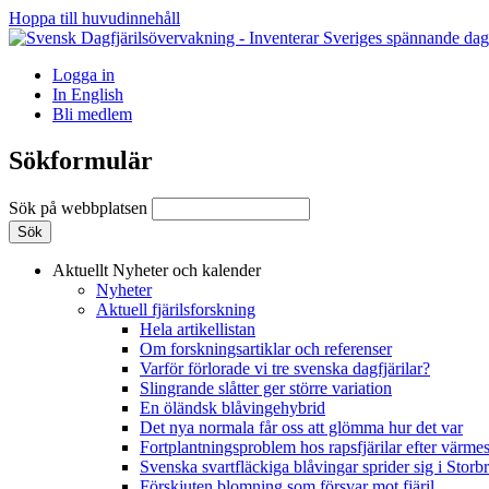
Hoppa till huvudinnehåll
Logga in
In English
Bli medlem
Sökformulär
Sök på webbplatsen
Aktuellt
Nyheter och kalender
Nyheter
Aktuell fjärilsforskning
Hela artikellistan
Om forskningsartiklar och referenser
Varför förlorade vi tre svenska dagfjärilar?
Slingrande slåtter ger större variation
En öländsk blåvingehybrid
Det nya normala får oss att glömma hur det var
Fortplantningsproblem hos rapsfjärilar efter värmes
Svenska svartfläckiga blåvingar sprider sig i Storb
Förskjuten blomning som försvar mot fjäril