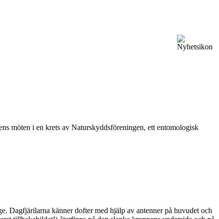
vårens möten i en krets av Naturskyddsföreningen, ett entomologisk
ge. Dagfjärilarna känner dofter med hjälp av antenner på huvudet och