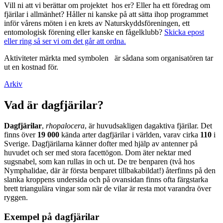
Vill ni att vi berättar om projektet hos er? Eller ha ett föredrag om
fjärilar i allmänhet? Håller ni kanske på att sätta ihop programmet
inför vårens möten i en krets av Naturskyddsföreningen, ett
entomologisk förening eller kanske en fågelklubb?
Skicka epost
eller ring så ser vi om det går att ordna.
Aktiviteter märkta med symbolen
är sådana som organisatören tar
ut en kostnad för.
Arkiv
Vad är dagfjärilar?
Dagfjärilar
,
rhopalocera
, är huvudsakligen dagaktiva fjärilar. Det
finns över
19 000
kända arter dagfjärilar i världen, varav cirka
110
i
Sverige. Dagfjärilarna känner dofter med hjälp av antenner på
huvudet och ser med stora facettögon. Dom äter nektar med
sugsnabel, som kan rullas in och ut. De tre benparen (två hos
Nymphalidae, där är första benparet tillbakabildat!) återfinns på den
slanka kroppens undersida och på ovansidan finns ofta färgstarka
brett triangulära vingar som när de vilar är resta mot varandra över
ryggen.
Exempel på dagfjärilar