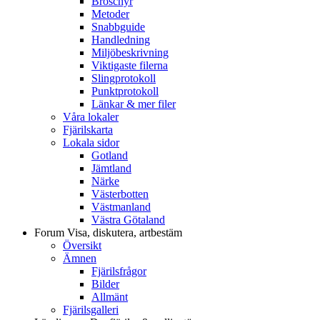
Broschyr
Metoder
Snabbguide
Handledning
Miljöbeskrivning
Viktigaste filerna
Slingprotokoll
Punktprotokoll
Länkar & mer filer
Våra lokaler
Fjärilskarta
Lokala sidor
Gotland
Jämtland
Närke
Västerbotten
Västmanland
Västra Götaland
Forum
Visa, diskutera, artbestäm
Översikt
Ämnen
Fjärilsfrågor
Bilder
Allmänt
Fjärilsgalleri