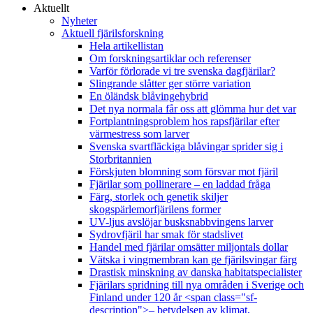
Aktuellt
Nyheter
Aktuell fjärilsforskning
Hela artikellistan
Om forskningsartiklar och referenser
Varför förlorade vi tre svenska dagfjärilar?
Slingrande slåtter ger större variation
En öländsk blåvingehybrid
Det nya normala får oss att glömma hur det var
Fortplantningsproblem hos rapsfjärilar efter
värmestress som larver
Svenska svartfläckiga blåvingar sprider sig i
Storbritannien
Förskjuten blomning som försvar mot fjäril
Fjärilar som pollinerare – en laddad fråga
Färg, storlek och genetik skiljer
skogspärlemorfjärilens former
UV-ljus avslöjar busksnabbvingens larver
Sydrovfjäril har smak för stadslivet
Handel med fjärilar omsätter miljontals dollar
Vätska i vingmembran kan ge fjärilsvingar färg
Drastisk minskning av danska habitatspecialister
Fjärilars spridning till nya områden i Sverige och
Finland under 120 år <span class="sf-
description">– betydelsen av klimat,