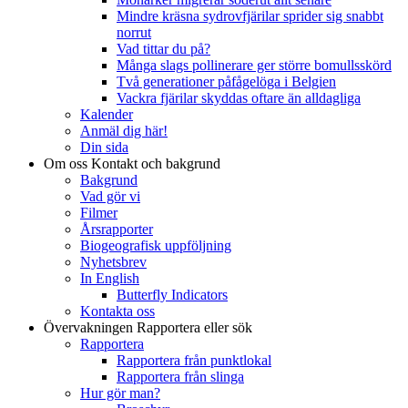
Mindre kräsna sydrovfjärilar sprider sig snabbt
norrut
Vad tittar du på?
Många slags pollinerare ger större bomullsskörd
Två generationer påfågelöga i Belgien
Vackra fjärilar skyddas oftare än alldagliga
Kalender
Anmäl dig här!
Din sida
Om oss
Kontakt och bakgrund
Bakgrund
Vad gör vi
Filmer
Årsrapporter
Biogeografisk uppföljning
Nyhetsbrev
In English
Butterfly Indicators
Kontakta oss
Övervakningen
Rapportera eller sök
Rapportera
Rapportera från punktlokal
Rapportera från slinga
Hur gör man?