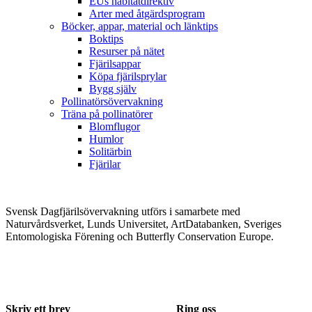
EUs habitatdirektiv
Arter med åtgärdsprogram
Böcker, appar, material och länktips
Boktips
Resurser på nätet
Fjärilsappar
Köpa fjärilsprylar
Bygg själv
Pollinatörsövervakning
Träna på pollinatörer
Blomflugor
Humlor
Solitärbin
Fjärilar
Svensk Dagfjärilsövervakning utförs i samarbete med
Naturvårdsverket, Lunds Universitet, ArtDatabanken, Sveriges
Entomologiska Förening och Butterfly Conservation Europe.
Skriv ett brev
Ring oss