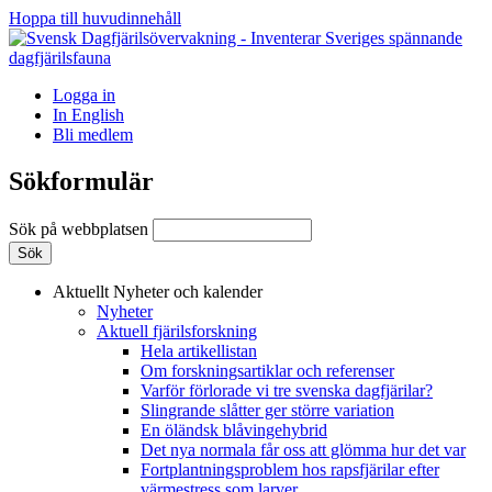
Hoppa till huvudinnehåll
Logga in
In English
Bli medlem
Sökformulär
Sök på webbplatsen
Aktuellt
Nyheter och kalender
Nyheter
Aktuell fjärilsforskning
Hela artikellistan
Om forskningsartiklar och referenser
Varför förlorade vi tre svenska dagfjärilar?
Slingrande slåtter ger större variation
En öländsk blåvingehybrid
Det nya normala får oss att glömma hur det var
Fortplantningsproblem hos rapsfjärilar efter
värmestress som larver