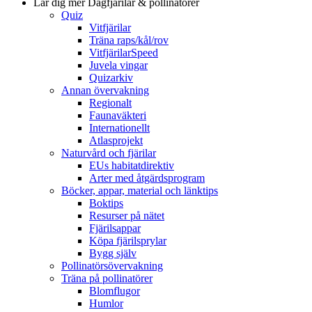
Lär dig mer
Dagfjärilar & pollinatörer
Quiz
Vitfjärilar
Träna raps/kål/rov
VitfjärilarSpeed
Juvela vingar
Quizarkiv
Annan övervakning
Regionalt
Faunaväkteri
Internationellt
Atlasprojekt
Naturvård och fjärilar
EUs habitatdirektiv
Arter med åtgärdsprogram
Böcker, appar, material och länktips
Boktips
Resurser på nätet
Fjärilsappar
Köpa fjärilsprylar
Bygg själv
Pollinatörsövervakning
Träna på pollinatörer
Blomflugor
Humlor