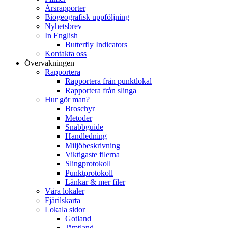
Årsrapporter
Biogeografisk uppföljning
Nyhetsbrev
In English
Butterfly Indicators
Kontakta oss
Övervakningen
Rapportera
Rapportera från punktlokal
Rapportera från slinga
Hur gör man?
Broschyr
Metoder
Snabbguide
Handledning
Miljöbeskrivning
Viktigaste filerna
Slingprotokoll
Punktprotokoll
Länkar & mer filer
Våra lokaler
Fjärilskarta
Lokala sidor
Gotland
Jämtland