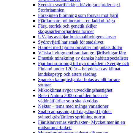
Svenska svartfläckiga blåvingar sprider sig i
Storbritannien
Förskjuten blomning som försvar mot fjäril
Fjärilar som pollinerare – en laddad fråga
Färg, storlek och genetik skiljer
skogspärlemorfjärilens former
UV-ljus avslöjar busksnabbvingens larver
Sydrovfjäril har smak för stadslivet
Handel med fjärilar omsätter miljontals dollar
Vätska i vingmembran kan ge fjärilsvingar färg
Drastisk minskning av danska habitatspecialister
Fjärilars spridning till nya områden i Sverige och
Finland under 120 år
– betydelsen av klimat,
landskapstyp och arters särdrag
Spanska kamgräsfjärilar hotas av allt torrare
somrar
Mikroklimat avgör utvecklingshastighet
Bete i Natura 2000-områden hotar de
väddnätfjärilar som ska skyddas
Nektar – tema med många variationer
Snabb anpassning till dagslängd hjälper
svingelgräsfjärilens spridning norrut
Fjärilslarvernas värdväxter– Mycket mer än en
midsommarbukett
Monarker migrerar söderut allt senare