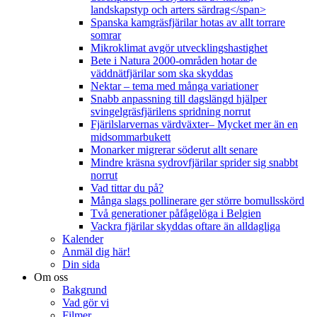
landskapstyp och arters särdrag</span>
Spanska kamgräsfjärilar hotas av allt torrare
somrar
Mikroklimat avgör utvecklingshastighet
Bete i Natura 2000-områden hotar de
väddnätfjärilar som ska skyddas
Nektar – tema med många variationer
Snabb anpassning till dagslängd hjälper
svingelgräsfjärilens spridning norrut
Fjärilslarvernas värdväxter– Mycket mer än en
midsommarbukett
Monarker migrerar söderut allt senare
Mindre kräsna sydrovfjärilar sprider sig snabbt
norrut
Vad tittar du på?
Många slags pollinerare ger större bomullsskörd
Två generationer påfågelöga i Belgien
Vackra fjärilar skyddas oftare än alldagliga
Kalender
Anmäl dig här!
Din sida
Om oss
Bakgrund
Vad gör vi
Filmer