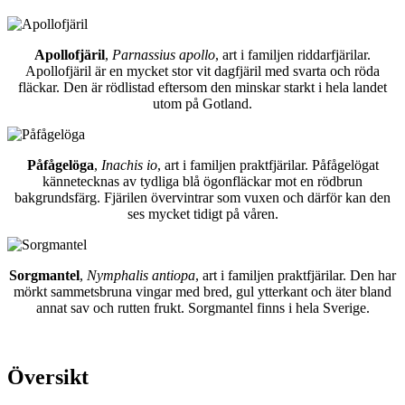
Apollofjäril
,
Parnassius apollo
, art i familjen riddarfjärilar.
Apollofjäril är en mycket stor vit dagfjäril med svarta och röda
fläckar. Den är rödlistad eftersom den minskar starkt i hela landet
utom på Gotland.
Påfågelöga
,
Inachis io
, art i familjen praktfjärilar. Påfågelögat
kännetecknas av tydliga blå ögonfläckar mot en rödbrun
bakgrundsfärg. Fjärilen övervintrar som vuxen och därför kan den
ses mycket tidigt på våren.
Sorgmantel
,
Nymphalis antiopa
, art i familjen praktfjärilar. Den har
mörkt sammetsbruna vingar med bred, gul ytterkant och äter bland
annat sav och rutten frukt. Sorgmantel finns i hela Sverige.
Översikt