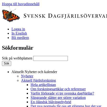
Hoppa till huvudinnehåll
Logga in
In English
Bli medlem
Sökformulär
Sök på webbplatsen
Aktuellt
Nyheter och kalender
Nyheter
Aktuell fjärilsforskning
Hela artikellistan
Om forskningsartiklar och referenser
Varför förlorade vi tre svenska dagfjärilar?
Slingrande slåtter ger större variation
En öländsk blåvingehybrid
Det nya normala får oss att glömma hur det var