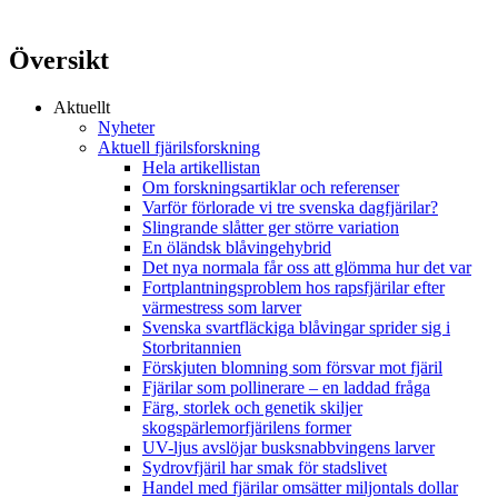
Översikt
Aktuellt
Nyheter
Aktuell fjärilsforskning
Hela artikellistan
Om forskningsartiklar och referenser
Varför förlorade vi tre svenska dagfjärilar?
Slingrande slåtter ger större variation
En öländsk blåvingehybrid
Det nya normala får oss att glömma hur det var
Fortplantningsproblem hos rapsfjärilar efter
värmestress som larver
Svenska svartfläckiga blåvingar sprider sig i
Storbritannien
Förskjuten blomning som försvar mot fjäril
Fjärilar som pollinerare – en laddad fråga
Färg, storlek och genetik skiljer
skogspärlemorfjärilens former
UV-ljus avslöjar busksnabbvingens larver
Sydrovfjäril har smak för stadslivet
Handel med fjärilar omsätter miljontals dollar