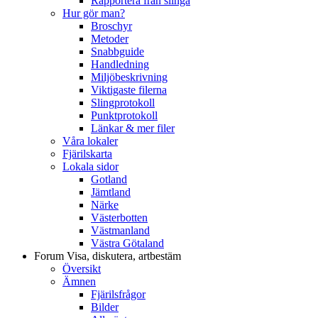
Rapportera från slinga
Hur gör man?
Broschyr
Metoder
Snabbguide
Handledning
Miljöbeskrivning
Viktigaste filerna
Slingprotokoll
Punktprotokoll
Länkar & mer filer
Våra lokaler
Fjärilskarta
Lokala sidor
Gotland
Jämtland
Närke
Västerbotten
Västmanland
Västra Götaland
Forum
Visa, diskutera, artbestäm
Översikt
Ämnen
Fjärilsfrågor
Bilder