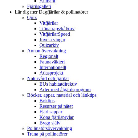
Allmänt
Fjärilsgalleri
Lär dig mer
Dagfjärilar & pollinatörer
Quiz
Vitfjärilar
Träna raps/kål/rov
VitfjärilarSpeed
Juvela vingar
Quizarkiv
Annan övervakning
Regionalt
Faunaväkteri
Internationellt
Atlasprojekt
Naturvård och fjärilar
EUs habitatdirektiv
Arter med åtgärdsprogram
Böcker, appar, material och länktips
Boktips
Resurser på nätet
Fjärilsappar
Köpa fjärilsprylar
Bygg själv
Pollinatörsövervakning
Träna på pollinatörer