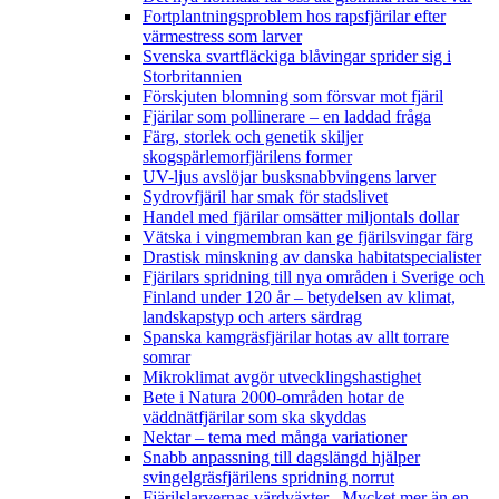
Fortplantningsproblem hos rapsfjärilar efter
värmestress som larver
Svenska svartfläckiga blåvingar sprider sig i
Storbritannien
Förskjuten blomning som försvar mot fjäril
Fjärilar som pollinerare – en laddad fråga
Färg, storlek och genetik skiljer
skogspärlemorfjärilens former
UV-ljus avslöjar busksnabbvingens larver
Sydrovfjäril har smak för stadslivet
Handel med fjärilar omsätter miljontals dollar
Vätska i vingmembran kan ge fjärilsvingar färg
Drastisk minskning av danska habitatspecialister
Fjärilars spridning till nya områden i Sverige och
Finland under 120 år
– betydelsen av klimat,
landskapstyp och arters särdrag
Spanska kamgräsfjärilar hotas av allt torrare
somrar
Mikroklimat avgör utvecklingshastighet
Bete i Natura 2000-områden hotar de
väddnätfjärilar som ska skyddas
Nektar – tema med många variationer
Snabb anpassning till dagslängd hjälper
svingelgräsfjärilens spridning norrut
Fjärilslarvernas värdväxter– Mycket mer än en