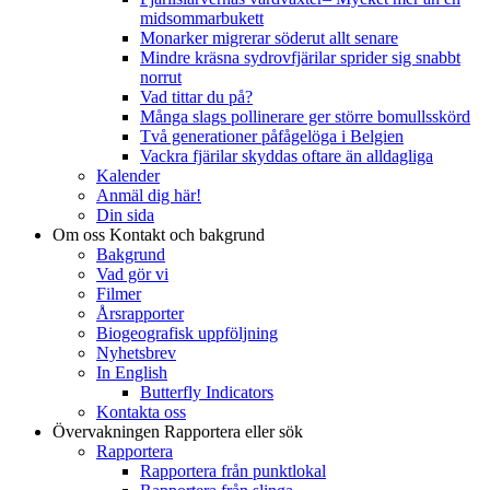
midsommarbukett
Monarker migrerar söderut allt senare
Mindre kräsna sydrovfjärilar sprider sig snabbt
norrut
Vad tittar du på?
Många slags pollinerare ger större bomullsskörd
Två generationer påfågelöga i Belgien
Vackra fjärilar skyddas oftare än alldagliga
Kalender
Anmäl dig här!
Din sida
Om oss
Kontakt och bakgrund
Bakgrund
Vad gör vi
Filmer
Årsrapporter
Biogeografisk uppföljning
Nyhetsbrev
In English
Butterfly Indicators
Kontakta oss
Övervakningen
Rapportera eller sök
Rapportera
Rapportera från punktlokal