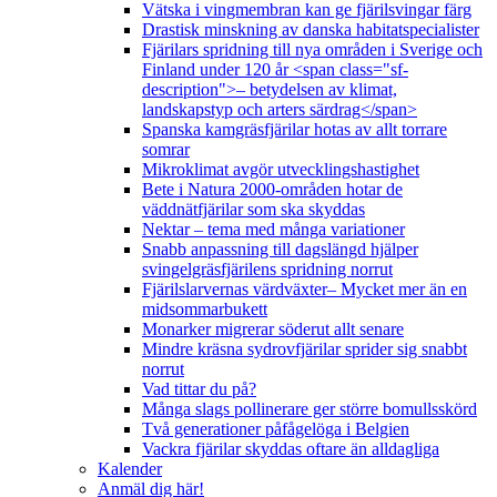
Vätska i vingmembran kan ge fjärilsvingar färg
Drastisk minskning av danska habitatspecialister
Fjärilars spridning till nya områden i Sverige och
Finland under 120 år <span class="sf-
description">– betydelsen av klimat,
landskapstyp och arters särdrag</span>
Spanska kamgräsfjärilar hotas av allt torrare
somrar
Mikroklimat avgör utvecklingshastighet
Bete i Natura 2000-områden hotar de
väddnätfjärilar som ska skyddas
Nektar – tema med många variationer
Snabb anpassning till dagslängd hjälper
svingelgräsfjärilens spridning norrut
Fjärilslarvernas värdväxter– Mycket mer än en
midsommarbukett
Monarker migrerar söderut allt senare
Mindre kräsna sydrovfjärilar sprider sig snabbt
norrut
Vad tittar du på?
Många slags pollinerare ger större bomullsskörd
Två generationer påfågelöga i Belgien
Vackra fjärilar skyddas oftare än alldagliga
Kalender
Anmäl dig här!