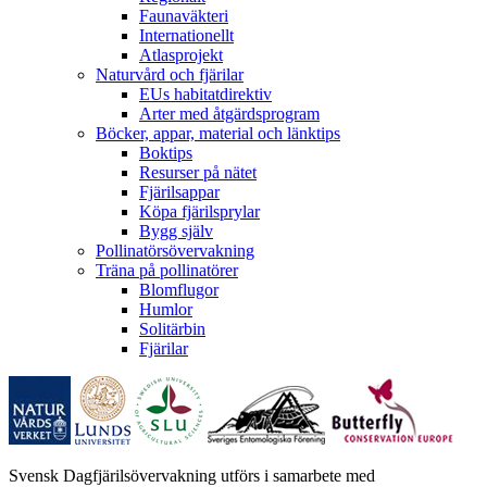
Faunaväkteri
Internationellt
Atlasprojekt
Naturvård och fjärilar
EUs habitatdirektiv
Arter med åtgärdsprogram
Böcker, appar, material och länktips
Boktips
Resurser på nätet
Fjärilsappar
Köpa fjärilsprylar
Bygg själv
Pollinatörsövervakning
Träna på pollinatörer
Blomflugor
Humlor
Solitärbin
Fjärilar
Svensk Dagfjärilsövervakning utförs i samarbete med