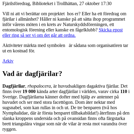
Fjärilsföredrag, Biblioteket i Trollhättan, 27 oktober 17:30
Vill ni att vi berättar om projektet hos er? Eller ha ett föredrag om
fjärilar i allmänhet? Håller ni kanske på att sätta ihop programmet
inför vårens möten i en krets av Naturskyddsföreningen, ett
entomologisk förening eller kanske en fågelklubb?
Skicka epost
eller ring så ser vi om det går att ordna.
Aktiviteter märkta med symbolen
är sådana som organisatören tar
ut en kostnad för.
Arkiv
Vad är dagfjärilar?
Dagfjärilar
,
rhopalocera
, är huvudsakligen dagaktiva fjärilar. Det
finns över
19 000
kända arter dagfjärilar i världen, varav cirka
110
i
Sverige. Dagfjärilarna känner dofter med hjälp av antenner på
huvudet och ser med stora facettögon. Dom äter nektar med
sugsnabel, som kan rullas in och ut. De tre benparen (två hos
Nymphalidae, där är första benparet tillbakabildat!) återfinns på den
slanka kroppens undersida och på ovansidan finns ofta färgstarka
brett triangulära vingar som när de vilar är resta mot varandra över
ryggen.