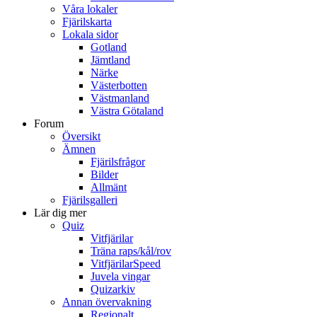
Våra lokaler
Fjärilskarta
Lokala sidor
Gotland
Jämtland
Närke
Västerbotten
Västmanland
Västra Götaland
Forum
Översikt
Ämnen
Fjärilsfrågor
Bilder
Allmänt
Fjärilsgalleri
Lär dig mer
Quiz
Vitfjärilar
Träna raps/kål/rov
VitfjärilarSpeed
Juvela vingar
Quizarkiv
Annan övervakning
Regionalt