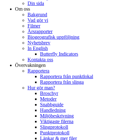
Din sida
Om oss
Bakgrund
Vad gör vi
Filmer
Årsrapporter
Biogeografisk uppföljning
Nyhetsbrev
In English
Butterfly Indicators
Kontakta oss
Övervakningen
Rapportera
Rapportera från punktlokal
Rapportera från slinga
Hur gör man?
Broschyr
Metoder
Snabbguide
Handledning
Miljöbeskrivning
Viktigaste filerna
Slingprotokoll
Punktprotokoll
Länkar & mer filer