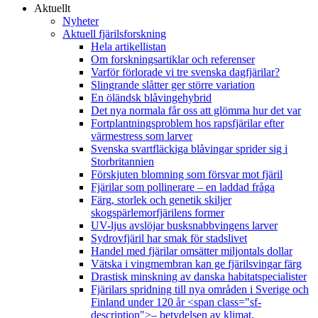
Aktuellt
Nyheter
Aktuell fjärilsforskning
Hela artikellistan
Om forskningsartiklar och referenser
Varför förlorade vi tre svenska dagfjärilar?
Slingrande slåtter ger större variation
En öländsk blåvingehybrid
Det nya normala får oss att glömma hur det var
Fortplantningsproblem hos rapsfjärilar efter
värmestress som larver
Svenska svartfläckiga blåvingar sprider sig i
Storbritannien
Förskjuten blomning som försvar mot fjäril
Fjärilar som pollinerare – en laddad fråga
Färg, storlek och genetik skiljer
skogspärlemorfjärilens former
UV-ljus avslöjar busksnabbvingens larver
Sydrovfjäril har smak för stadslivet
Handel med fjärilar omsätter miljontals dollar
Vätska i vingmembran kan ge fjärilsvingar färg
Drastisk minskning av danska habitatspecialister
Fjärilars spridning till nya områden i Sverige och
Finland under 120 år <span class="sf-
description">– betydelsen av klimat,