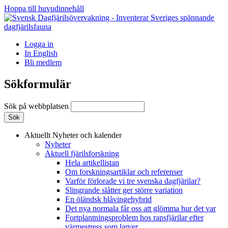
Hoppa till huvudinnehåll
Logga in
In English
Bli medlem
Sökformulär
Sök på webbplatsen
Aktuellt
Nyheter och kalender
Nyheter
Aktuell fjärilsforskning
Hela artikellistan
Om forskningsartiklar och referenser
Varför förlorade vi tre svenska dagfjärilar?
Slingrande slåtter ger större variation
En öländsk blåvingehybrid
Det nya normala får oss att glömma hur det var
Fortplantningsproblem hos rapsfjärilar efter
värmestress som larver