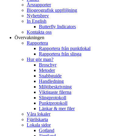
Årsrapporter
Biogeografisk uppföljning
Nyhetsbrev
In English
Butterfly Indicators
Kontakta oss
Övervakningen
Rapportera
Rapportera från punktlokal
Rapportera från slinga
Hur gör man?
Broschyr
Metoder
Snabbguide
Handledning
Miljöbeskrivning
Viktigaste filerna
Slingprotokoll
Punktprotokoll
Länkar & mer filer
Våra lokaler
Fjärilskarta
Lokala sidor
Gotland
Jämtland