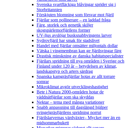
Svenska svartfläckiga blåvingar sprider sig i
Storbritannien
Förskjuten blomning som försvar mot fjäril
Fjärilar som pollinerare – en laddad fråga
Färg, storlek och genetik skiljer
skogspärlemorfjärilens former
UV-ljus avslöjar busksnabbvingens larver
Sydrovfjäril har smak för stadslivet
Handel med fjärilar omsätter miljontals dollar
Vätska i vingmembran kan ge fjärilsvingar färg
Drastisk minskning av danska habitatspecialister
Fjärilars spridning till nya områden i Sverige och
Finland under 120 år
– betydelsen av klimat,
landskapstyp och arters särdrag
Spanska kamgräsfjärilar hotas av allt torrare
somrar
Mikroklimat avgör utvecklingshastighet
Bete i Natura 2000-områden hotar de
väddnätfjärilar som ska skyddas
Nektar – tema med många variationer
Snabb anpassning till dagslängd hjälper
svingelgräsfjärilens spridning norrut
Fjärilslarvernas värdväxter– Mycket mer än en
midsommarbukett
Monarker migrerar söderut allt senare