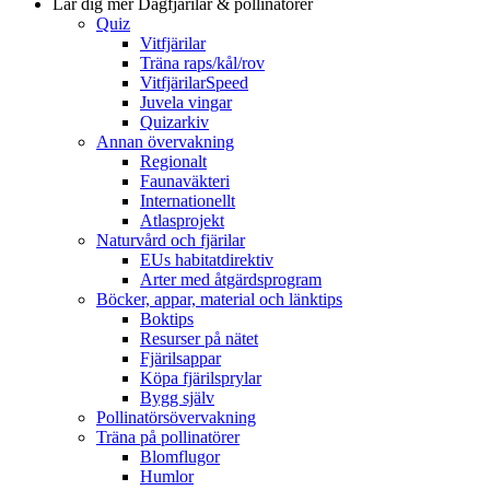
Lär dig mer
Dagfjärilar & pollinatörer
Quiz
Vitfjärilar
Träna raps/kål/rov
VitfjärilarSpeed
Juvela vingar
Quizarkiv
Annan övervakning
Regionalt
Faunaväkteri
Internationellt
Atlasprojekt
Naturvård och fjärilar
EUs habitatdirektiv
Arter med åtgärdsprogram
Böcker, appar, material och länktips
Boktips
Resurser på nätet
Fjärilsappar
Köpa fjärilsprylar
Bygg själv
Pollinatörsövervakning
Träna på pollinatörer
Blomflugor
Humlor