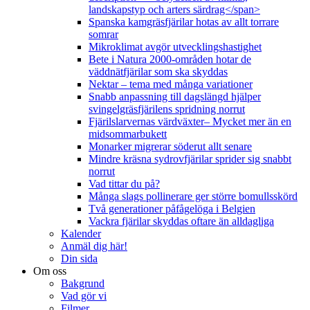
landskapstyp och arters särdrag</span>
Spanska kamgräsfjärilar hotas av allt torrare
somrar
Mikroklimat avgör utvecklingshastighet
Bete i Natura 2000-områden hotar de
väddnätfjärilar som ska skyddas
Nektar – tema med många variationer
Snabb anpassning till dagslängd hjälper
svingelgräsfjärilens spridning norrut
Fjärilslarvernas värdväxter– Mycket mer än en
midsommarbukett
Monarker migrerar söderut allt senare
Mindre kräsna sydrovfjärilar sprider sig snabbt
norrut
Vad tittar du på?
Många slags pollinerare ger större bomullsskörd
Två generationer påfågelöga i Belgien
Vackra fjärilar skyddas oftare än alldagliga
Kalender
Anmäl dig här!
Din sida
Om oss
Bakgrund
Vad gör vi
Filmer