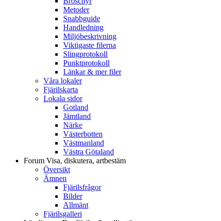
Broschyr
Metoder
Snabbguide
Handledning
Miljöbeskrivning
Viktigaste filerna
Slingprotokoll
Punktprotokoll
Länkar & mer filer
Våra lokaler
Fjärilskarta
Lokala sidor
Gotland
Jämtland
Närke
Västerbotten
Västmanland
Västra Götaland
Forum
Visa, diskutera, artbestäm
Översikt
Ämnen
Fjärilsfrågor
Bilder
Allmänt
Fjärilsgalleri