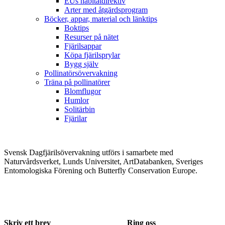
EUs habitatdirektiv
Arter med åtgärdsprogram
Böcker, appar, material och länktips
Boktips
Resurser på nätet
Fjärilsappar
Köpa fjärilsprylar
Bygg själv
Pollinatörsövervakning
Träna på pollinatörer
Blomflugor
Humlor
Solitärbin
Fjärilar
Svensk Dagfjärilsövervakning utförs i samarbete med
Naturvårdsverket, Lunds Universitet, ArtDatabanken, Sveriges
Entomologiska Förening och Butterfly Conservation Europe.
Skriv ett brev
Ring oss