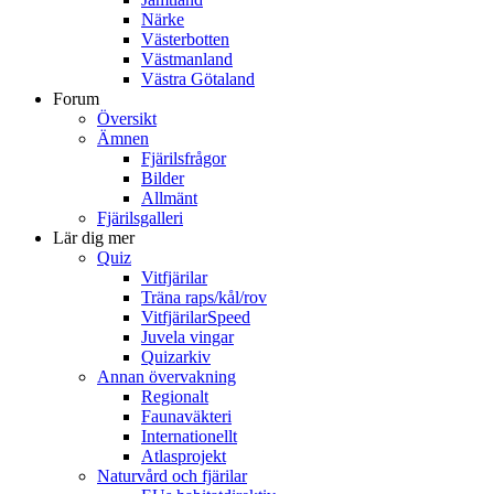
Närke
Västerbotten
Västmanland
Västra Götaland
Forum
Översikt
Ämnen
Fjärilsfrågor
Bilder
Allmänt
Fjärilsgalleri
Lär dig mer
Quiz
Vitfjärilar
Träna raps/kål/rov
VitfjärilarSpeed
Juvela vingar
Quizarkiv
Annan övervakning
Regionalt
Faunaväkteri
Internationellt
Atlasprojekt
Naturvård och fjärilar