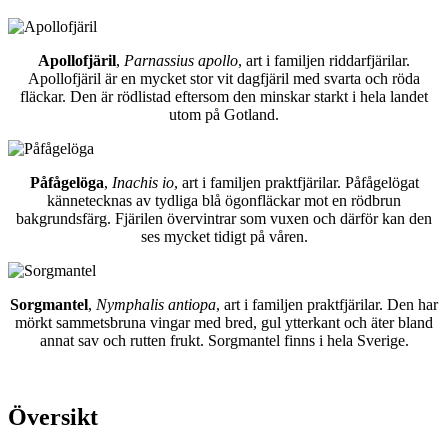
Apollofjäril
,
Parnassius apollo
, art i familjen riddarfjärilar.
Apollofjäril är en mycket stor vit dagfjäril med svarta och röda
fläckar. Den är rödlistad eftersom den minskar starkt i hela landet
utom på Gotland.
Påfågelöga
,
Inachis io
, art i familjen praktfjärilar. Påfågelögat
kännetecknas av tydliga blå ögonfläckar mot en rödbrun
bakgrundsfärg. Fjärilen övervintrar som vuxen och därför kan den
ses mycket tidigt på våren.
Sorgmantel
,
Nymphalis antiopa
, art i familjen praktfjärilar. Den har
mörkt sammetsbruna vingar med bred, gul ytterkant och äter bland
annat sav och rutten frukt. Sorgmantel finns i hela Sverige.
Översikt