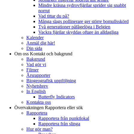
Mindre kräsna sydrovfjärilar sprider sig snabbt
norrut
Vad tittar du på?
Många slags pollinerare ger större bomullsskörd
Två generationer påfågelöga i Belgien
Vackra fjärilar skyddas oftare än alldagliga
Kalender
Anmäl dig här!
Din sida
Om oss
Kontakt och bakgrund
Bakgrund
Vad gör vi
Filmer
Årsrapporter
Biogeografisk uppföljning
Nyhetsbrev
In English
Butterfly Indicators
Kontakta oss
Övervakningen
Rapportera eller sök
Rapportera
Rapportera från punktlokal
Rapportera från slinga
Hur gör man?