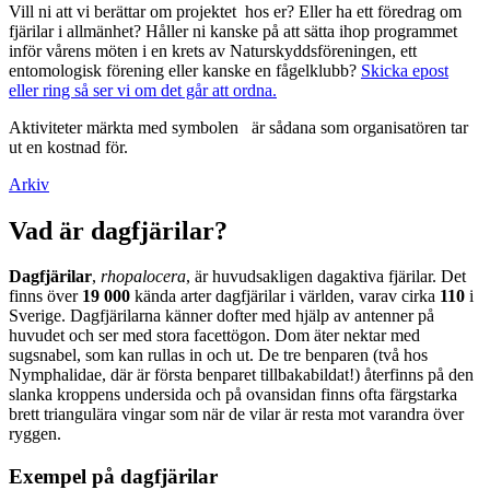
Vill ni att vi berättar om projektet hos er? Eller ha ett föredrag om
fjärilar i allmänhet? Håller ni kanske på att sätta ihop programmet
inför vårens möten i en krets av Naturskyddsföreningen, ett
entomologisk förening eller kanske en fågelklubb?
Skicka epost
eller ring så ser vi om det går att ordna.
Aktiviteter märkta med symbolen
är sådana som organisatören tar
ut en kostnad för.
Arkiv
Vad är dagfjärilar?
Dagfjärilar
,
rhopalocera
, är huvudsakligen dagaktiva fjärilar. Det
finns över
19 000
kända arter dagfjärilar i världen, varav cirka
110
i
Sverige. Dagfjärilarna känner dofter med hjälp av antenner på
huvudet och ser med stora facettögon. Dom äter nektar med
sugsnabel, som kan rullas in och ut. De tre benparen (två hos
Nymphalidae, där är första benparet tillbakabildat!) återfinns på den
slanka kroppens undersida och på ovansidan finns ofta färgstarka
brett triangulära vingar som när de vilar är resta mot varandra över
ryggen.
Exempel på dagfjärilar