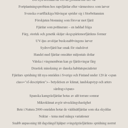
Fortplantningsproblem hos rapsfjärilar efter värmestress som larver
Svenska svartfläckiga blåvingar sprider sig i Storbritannien
Förskjuten blomning som försvar mot fjäril
Fjärilar som pollinerare – en laddad fråga
Färg, storlek och genetik skiljer skogspärlemorfjärilens former
UV-ljus avslöjar busksnabbvingens larver
Sydrovfjäril har smak för stadslivet
Handel med fjärilar omsätter miljontals dollar
Vätska i vingmembran kan ge fjärilsvingar färg
Drastisk minskning av danska habitatspecialister
Fjärilars spridning till nya områden i Sverige och Finland under 120 år <span
class="sf-description">– betydelsen av klimat, landskapstyp och arters
särdrag</span>
Spanska kamgräsfjärilar hotas av allt torrare somrar
Mikroklimat avgör utvecklingshastighet
Bete i Natura 2000-områden hotar de väddnätfjärilar som ska skyddas
Nektar – tema med många variationer
Snabb anpassning till dagslängd hjälper svingelgräsfjärilens spridning norrut