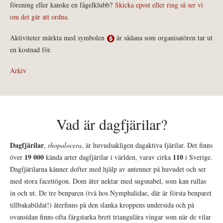
förening eller kanske en fågelklubb?
Skicka epost eller ring så ser vi
om det går att ordna.
Aktiviteter märkta med symbolen
är sådana som organisatören tar ut
en kostnad för.
Arkiv
Vad är dagfjärilar?
Dagfjärilar
,
rhopalocera
, är huvudsakligen dagaktiva fjärilar. Det finns
19 000
110
över
kända arter dagfjärilar i världen, varav cirka
i Sverige.
Dagfjärilarna känner dofter med hjälp av antenner på huvudet och ser
med stora facettögon. Dom äter nektar med sugsnabel, som kan rullas
in och ut. De tre benparen (två hos Nymphalidae, där är första benparet
tillbakabildat!) återfinns på den slanka kroppens undersida och på
ovansidan finns ofta färgstarka brett triangulära vingar som när de vilar