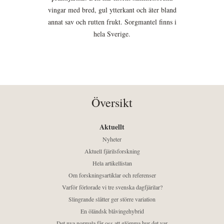
vingar med bred, gul ytterkant och äter bland
annat sav och rutten frukt. Sorgmantel finns i
hela Sverige.
Översikt
Aktuellt
Nyheter
Aktuell fjärilsforskning
Hela artikellistan
Om forskningsartiklar och referenser
Varför förlorade vi tre svenska dagfjärilar?
Slingrande slåtter ger större variation
En öländsk blåvingehybrid
Det nya normala får oss att glömma hur det var