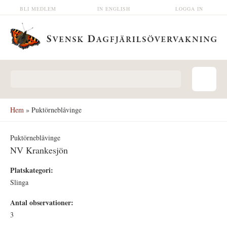
Hoppa till huvudinnehåll
BLI MEDLEM
IN ENGLISH
LOGGA IN
Sökformulär
Hem
» Puktörneblåvinge
Puktörneblåvinge
NV Krankesjön
Platskategori:
Slinga
Antal observationer:
3