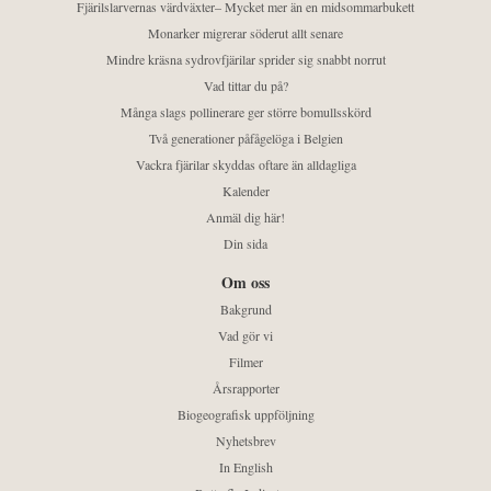
Fjärilslarvernas värdväxter– Mycket mer än en midsommarbukett
Monarker migrerar söderut allt senare
Mindre kräsna sydrovfjärilar sprider sig snabbt norrut
Vad tittar du på?
Många slags pollinerare ger större bomullsskörd
Två generationer påfågelöga i Belgien
Vackra fjärilar skyddas oftare än alldagliga
Kalender
Anmäl dig här!
Din sida
Om oss
Bakgrund
Vad gör vi
Filmer
Årsrapporter
Biogeografisk uppföljning
Nyhetsbrev
In English