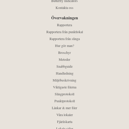
Butterfly Indicators
Kontakta oss
Övervakningen
Rapportera
Rapportera från punktlokal
Rapportera från slinga
Hur gör man?
Broschyr
Metoder
Snabbguide
Handledning
Miljöbeskrivning
Viktigaste filerna
Slingprotokoll
Punktprotokoll
Länkar & mer filer
Våra lokaler
Fjärilskarta
Lokala sidor