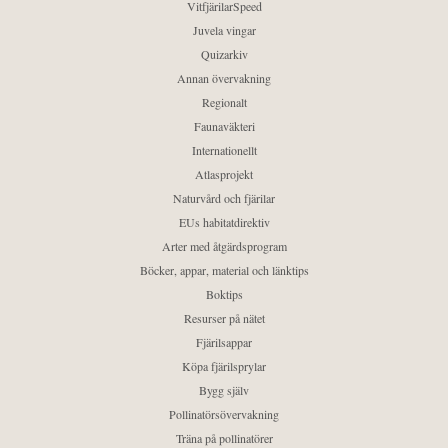
VitfjärilarSpeed
Juvela vingar
Quizarkiv
Annan övervakning
Regionalt
Faunaväkteri
Internationellt
Atlasprojekt
Naturvård och fjärilar
EUs habitatdirektiv
Arter med åtgärdsprogram
Böcker, appar, material och länktips
Boktips
Resurser på nätet
Fjärilsappar
Köpa fjärilsprylar
Bygg själv
Pollinatörsövervakning
Träna på pollinatörer