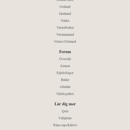
Gotland
Jämtland
Närke
Västerbotten
Västmanland
Västra Götaland
Forum
Översikt
Ämnen
Fjärilsfrågor
Bilder
Allmänt
Fjärilsgalleri
Lär dig mer
Quiz
Vitfjärilar
Träna raps/kål/rov