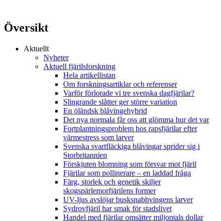
Översikt
Aktuellt
Nyheter
Aktuell fjärilsforskning
Hela artikellistan
Om forskningsartiklar och referenser
Varför förlorade vi tre svenska dagfjärilar?
Slingrande slåtter ger större variation
En öländsk blåvingehybrid
Det nya normala får oss att glömma hur det var
Fortplantningsproblem hos rapsfjärilar efter
värmestress som larver
Svenska svartfläckiga blåvingar sprider sig i
Storbritannien
Förskjuten blomning som försvar mot fjäril
Fjärilar som pollinerare – en laddad fråga
Färg, storlek och genetik skiljer
skogspärlemorfjärilens former
UV-ljus avslöjar busksnabbvingens larver
Sydrovfjäril har smak för stadslivet
Handel med fjärilar omsätter miljontals dollar