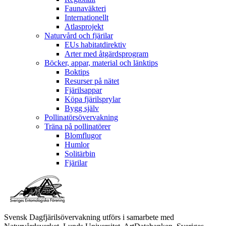
Faunaväkteri
Internationellt
Atlasprojekt
Naturvård och fjärilar
EUs habitatdirektiv
Arter med åtgärdsprogram
Böcker, appar, material och länktips
Boktips
Resurser på nätet
Fjärilsappar
Köpa fjärilsprylar
Bygg själv
Pollinatörsövervakning
Träna på pollinatörer
Blomflugor
Humlor
Solitärbin
Fjärilar
Svensk Dagfjärilsövervakning utförs i samarbete med