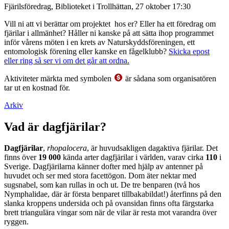
Fjärilsföredrag, Biblioteket i Trollhättan, 27 oktober 17:30
Vill ni att vi berättar om projektet hos er? Eller ha ett föredrag om
fjärilar i allmänhet? Håller ni kanske på att sätta ihop programmet
inför vårens möten i en krets av Naturskyddsföreningen, ett
entomologisk förening eller kanske en fågelklubb?
Skicka epost
eller ring så ser vi om det går att ordna.
Aktiviteter märkta med symbolen
är sådana som organisatören
tar ut en kostnad för.
Arkiv
Vad är dagfjärilar?
Dagfjärilar
,
rhopalocera
, är huvudsakligen dagaktiva fjärilar. Det
finns över
19 000
kända arter dagfjärilar i världen, varav cirka
110
i
Sverige. Dagfjärilarna känner dofter med hjälp av antenner på
huvudet och ser med stora facettögon. Dom äter nektar med
sugsnabel, som kan rullas in och ut. De tre benparen (två hos
Nymphalidae, där är första benparet tillbakabildat!) återfinns på den
slanka kroppens undersida och på ovansidan finns ofta färgstarka
brett triangulära vingar som när de vilar är resta mot varandra över
ryggen.