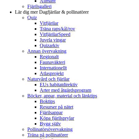
Allmänt
Fjärilsgalleri
Lär dig mer
Dagfjärilar & pollinatörer
Quiz
Vitfjärilar
Träna raps/kål/rov
VitfjärilarSpeed
Juvela vingar
Quizarkiv
Annan övervakning
Regionalt
Faunaväkteri
Internationellt
Atlasprojekt
Naturvård och fjärilar
EUs habitatdirektiv
Arter med åtgärdsprogram
Böcker, appar, material och länktips
Boktips
Resurser på nätet
Fjärilsappar
Köpa fjärilsprylar
Bygg själv
Pollinatörsövervakning
Träna på pollinatörer