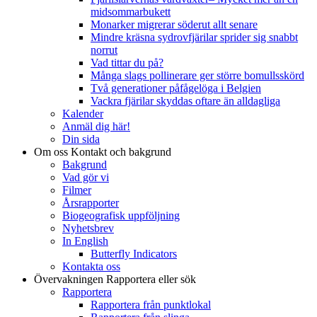
midsommarbukett
Monarker migrerar söderut allt senare
Mindre kräsna sydrovfjärilar sprider sig snabbt
norrut
Vad tittar du på?
Många slags pollinerare ger större bomullsskörd
Två generationer påfågelöga i Belgien
Vackra fjärilar skyddas oftare än alldagliga
Kalender
Anmäl dig här!
Din sida
Om oss
Kontakt och bakgrund
Bakgrund
Vad gör vi
Filmer
Årsrapporter
Biogeografisk uppföljning
Nyhetsbrev
In English
Butterfly Indicators
Kontakta oss
Övervakningen
Rapportera eller sök
Rapportera
Rapportera från punktlokal