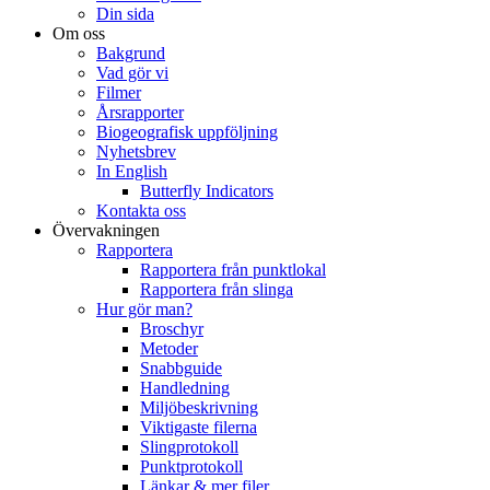
Din sida
Om oss
Bakgrund
Vad gör vi
Filmer
Årsrapporter
Biogeografisk uppföljning
Nyhetsbrev
In English
Butterfly Indicators
Kontakta oss
Övervakningen
Rapportera
Rapportera från punktlokal
Rapportera från slinga
Hur gör man?
Broschyr
Metoder
Snabbguide
Handledning
Miljöbeskrivning
Viktigaste filerna
Slingprotokoll
Punktprotokoll
Länkar & mer filer