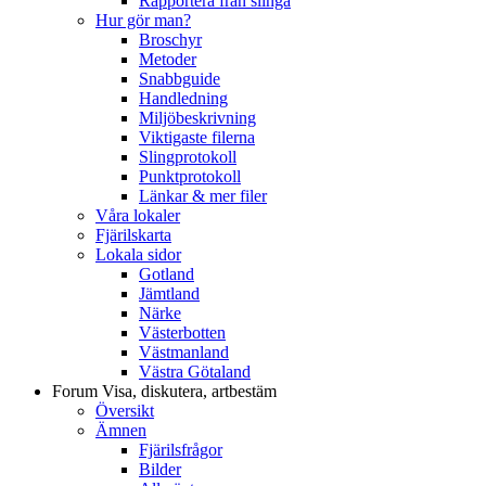
Rapportera från slinga
Hur gör man?
Broschyr
Metoder
Snabbguide
Handledning
Miljöbeskrivning
Viktigaste filerna
Slingprotokoll
Punktprotokoll
Länkar & mer filer
Våra lokaler
Fjärilskarta
Lokala sidor
Gotland
Jämtland
Närke
Västerbotten
Västmanland
Västra Götaland
Forum
Visa, diskutera, artbestäm
Översikt
Ämnen
Fjärilsfrågor
Bilder