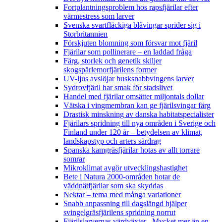
Fortplantningsproblem hos rapsfjärilar efter
värmestress som larver
Svenska svartfläckiga blåvingar sprider sig i
Storbritannien
Förskjuten blomning som försvar mot fjäril
Fjärilar som pollinerare – en laddad fråga
Färg, storlek och genetik skiljer
skogspärlemorfjärilens former
UV-ljus avslöjar busksnabbvingens larver
Sydrovfjäril har smak för stadslivet
Handel med fjärilar omsätter miljontals dollar
Vätska i vingmembran kan ge fjärilsvingar färg
Drastisk minskning av danska habitatspecialister
Fjärilars spridning till nya områden i Sverige och
Finland under 120 år
– betydelsen av klimat,
landskapstyp och arters särdrag
Spanska kamgräsfjärilar hotas av allt torrare
somrar
Mikroklimat avgör utvecklingshastighet
Bete i Natura 2000-områden hotar de
väddnätfjärilar som ska skyddas
Nektar – tema med många variationer
Snabb anpassning till dagslängd hjälper
svingelgräsfjärilens spridning norrut
Fjärilslarvernas värdväxter– Mycket mer än en