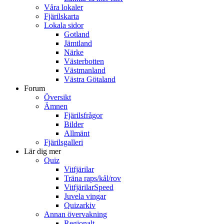
Våra lokaler
Fjärilskarta
Lokala sidor
Gotland
Jämtland
Närke
Västerbotten
Västmanland
Västra Götaland
Forum
Översikt
Ämnen
Fjärilsfrågor
Bilder
Allmänt
Fjärilsgalleri
Lär dig mer
Quiz
Vitfjärilar
Träna raps/kål/rov
VitfjärilarSpeed
Juvela vingar
Quizarkiv
Annan övervakning
Regionalt