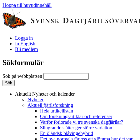
Hoppa till huvudinnehåll
Logga in
In English
Bli medlem
Sökformulär
Sök på webbplatsen
Aktuellt
Nyheter och kalender
Nyheter
Aktuell fjärilsforskning
Hela artikellistan
Om forskningsartiklar och referenser
Varför förlorade vi tre svenska dagfjärilar?
Slingrande slåtter ger större variation
En öländsk blåvingehybrid
Det nya normala får oss att glömma hur det var