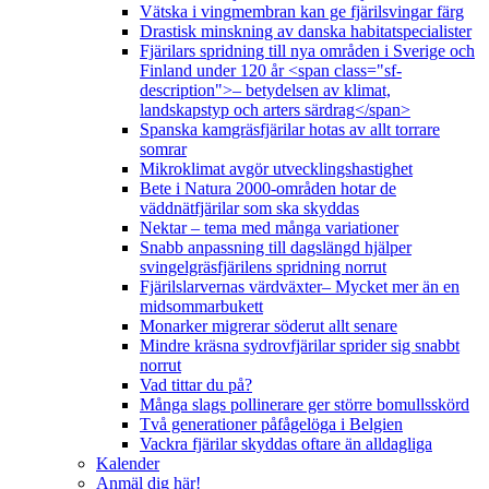
Vätska i vingmembran kan ge fjärilsvingar färg
Drastisk minskning av danska habitatspecialister
Fjärilars spridning till nya områden i Sverige och
Finland under 120 år <span class="sf-
description">– betydelsen av klimat,
landskapstyp och arters särdrag</span>
Spanska kamgräsfjärilar hotas av allt torrare
somrar
Mikroklimat avgör utvecklingshastighet
Bete i Natura 2000-områden hotar de
väddnätfjärilar som ska skyddas
Nektar – tema med många variationer
Snabb anpassning till dagslängd hjälper
svingelgräsfjärilens spridning norrut
Fjärilslarvernas värdväxter– Mycket mer än en
midsommarbukett
Monarker migrerar söderut allt senare
Mindre kräsna sydrovfjärilar sprider sig snabbt
norrut
Vad tittar du på?
Många slags pollinerare ger större bomullsskörd
Två generationer påfågelöga i Belgien
Vackra fjärilar skyddas oftare än alldagliga
Kalender
Anmäl dig här!