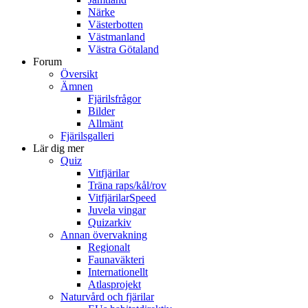
Närke
Västerbotten
Västmanland
Västra Götaland
Forum
Översikt
Ämnen
Fjärilsfrågor
Bilder
Allmänt
Fjärilsgalleri
Lär dig mer
Quiz
Vitfjärilar
Träna raps/kål/rov
VitfjärilarSpeed
Juvela vingar
Quizarkiv
Annan övervakning
Regionalt
Faunaväkteri
Internationellt
Atlasprojekt
Naturvård och fjärilar