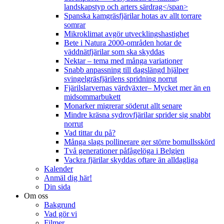
landskapstyp och arters särdrag</span>
Spanska kamgräsfjärilar hotas av allt torrare
somrar
Mikroklimat avgör utvecklingshastighet
Bete i Natura 2000-områden hotar de
väddnätfjärilar som ska skyddas
Nektar – tema med många variationer
Snabb anpassning till dagslängd hjälper
svingelgräsfjärilens spridning norrut
Fjärilslarvernas värdväxter– Mycket mer än en
midsommarbukett
Monarker migrerar söderut allt senare
Mindre kräsna sydrovfjärilar sprider sig snabbt
norrut
Vad tittar du på?
Många slags pollinerare ger större bomullsskörd
Två generationer påfågelöga i Belgien
Vackra fjärilar skyddas oftare än alldagliga
Kalender
Anmäl dig här!
Din sida
Om oss
Bakgrund
Vad gör vi
Filmer