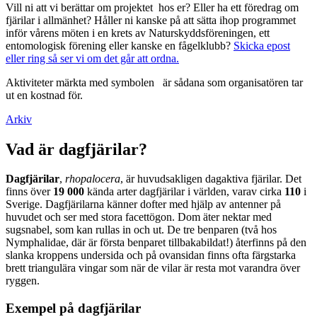
Vill ni att vi berättar om projektet hos er? Eller ha ett föredrag om
fjärilar i allmänhet? Håller ni kanske på att sätta ihop programmet
inför vårens möten i en krets av Naturskyddsföreningen, ett
entomologisk förening eller kanske en fågelklubb?
Skicka epost
eller ring så ser vi om det går att ordna.
Aktiviteter märkta med symbolen
är sådana som organisatören tar
ut en kostnad för.
Arkiv
Vad är dagfjärilar?
Dagfjärilar
,
rhopalocera
, är huvudsakligen dagaktiva fjärilar. Det
finns över
19 000
kända arter dagfjärilar i världen, varav cirka
110
i
Sverige. Dagfjärilarna känner dofter med hjälp av antenner på
huvudet och ser med stora facettögon. Dom äter nektar med
sugsnabel, som kan rullas in och ut. De tre benparen (två hos
Nymphalidae, där är första benparet tillbakabildat!) återfinns på den
slanka kroppens undersida och på ovansidan finns ofta färgstarka
brett triangulära vingar som när de vilar är resta mot varandra över
ryggen.
Exempel på dagfjärilar