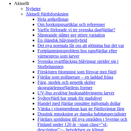
Aktuellt
Nyheter
Aktuell fjärilsforskning
Hela artikellistan
Om forskningsartiklar och referenser
Varför förlorade vi tre svenska dagfjärilar?
Slingrande slåtter ger större variation
En öländsk blåvingehybrid
Det nya normala får oss att glömma hur det var
Fortplantningsproblem hos rapsfjärilar efter
värmestress som larver
Svenska svartfläckiga blåvingar sprider sig i
Storbritannien
Förskjuten blomning som försvar mot fjäril
Fjärilar som pollinerare – en laddad fråga
Färg, storlek och genetik skiljer
skogspärlemorfjärilens former
UV-ljus avslöjar busksnabbvingens larver
Sydrovfjäril har smak för stadslivet
Handel med fjärilar omsätter miljontals dollar
Vätska i vingmembran kan ge fjärilsvingar färg
Drastisk minskning av danska habitatspecialister
Fjärilars spridning till nya områden i Sverige och
Finland under 120 år <span class="sf-
description">– betydelsen av klimat,