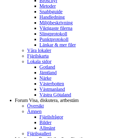
Broschyr
Metoder
Snabbguide
Handledning
Miljöbeskrivning
Viktigaste filerna
Slingprotokoll
Punktprotokoll
Länkar & mer filer
Våra lokaler
Fjärilskarta
Lokala sidor
Gotland
Jämtland
Närke
Västerbotten
Västmanland
Västra Götaland
Forum
Visa, diskutera, artbestäm
Översikt
Ämnen
Fjärilsfrågor
Bilder
Allmänt
Fjärilsgalleri