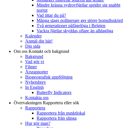
Mindre kräsna sydrovfjärilar sprider sig snabbt
norrut
Vad tittar du på?
Många slags pollinerare ger större bomullsskörd
Två generationer påfågelöga i Belgien
Vackra fjärilar skyddas oftare än alldagliga
Kalender
Anmäl dig här!
Din sida
Om oss
Kontakt och bakgrund
Bakgrund
Vad gör vi
Filmer
Årsrapporter
Biogeografisk uppföljning
Nyhetsbrev
In English
Butterfly Indicators
Kontakta oss
Övervakningen
Rapportera eller sök
Rapportera
Rapportera från punktlokal
Rapportera från slinga
Hur gör man?