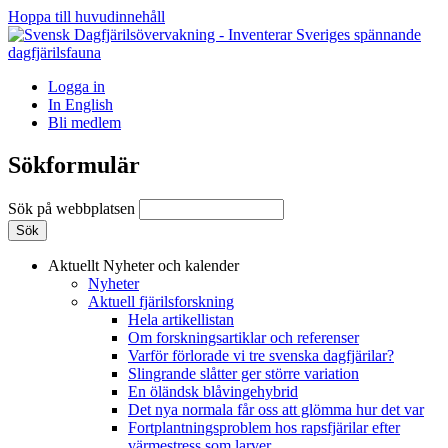
Hoppa till huvudinnehåll
Logga in
In English
Bli medlem
Sökformulär
Sök på webbplatsen
Aktuellt
Nyheter och kalender
Nyheter
Aktuell fjärilsforskning
Hela artikellistan
Om forskningsartiklar och referenser
Varför förlorade vi tre svenska dagfjärilar?
Slingrande slåtter ger större variation
En öländsk blåvingehybrid
Det nya normala får oss att glömma hur det var
Fortplantningsproblem hos rapsfjärilar efter
värmestress som larver