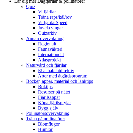
Lär dig mer
Dagfjärilar & pollinatörer
Quiz
Vitfjärilar
Träna raps/kål/rov
VitfjärilarSpeed
Juvela vingar
Quizarkiv
Annan övervakning
Regionalt
Faunaväkteri
Internationellt
Atlasprojekt
Naturvård och fjärilar
EUs habitatdirektiv
Arter med åtgärdsprogram
Böcker, appar, material och länktips
Boktips
Resurser på nätet
Fjärilsappar
Köpa fjärilsprylar
Bygg själv
Pollinatörsövervakning
Träna på pollinatörer
Blomflugor
Humlor