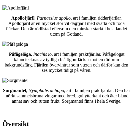
Apollofjäril
,
Parnassius apollo
, art i familjen riddarfjärilar.
Apollofjäril är en mycket stor vit dagfjäril med svarta och röda
fläckar. Den är rödlistad eftersom den minskar starkt i hela landet
utom på Gotland.
Påfågelöga
,
Inachis io
, art i familjen praktfjärilar. Påfågelögat
kännetecknas av tydliga blå ögonfläckar mot en rödbrun
bakgrundsfärg. Fjärilen övervintrar som vuxen och därför kan den
ses mycket tidigt på våren.
Sorgmantel
,
Nymphalis antiopa
, art i familjen praktfjärilar. Den har
mörkt sammetsbruna vingar med bred, gul ytterkant och äter bland
annat sav och rutten frukt. Sorgmantel finns i hela Sverige.
Översikt