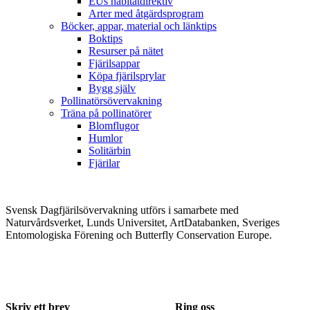
EUs habitatdirektiv
Arter med åtgärdsprogram
Böcker, appar, material och länktips
Boktips
Resurser på nätet
Fjärilsappar
Köpa fjärilsprylar
Bygg själv
Pollinatörsövervakning
Träna på pollinatörer
Blomflugor
Humlor
Solitärbin
Fjärilar
Svensk Dagfjärilsövervakning utförs i samarbete med
Naturvårdsverket, Lunds Universitet, ArtDatabanken, Sveriges
Entomologiska Förening och Butterfly Conservation Europe.
Skriv ett brev
Ring oss