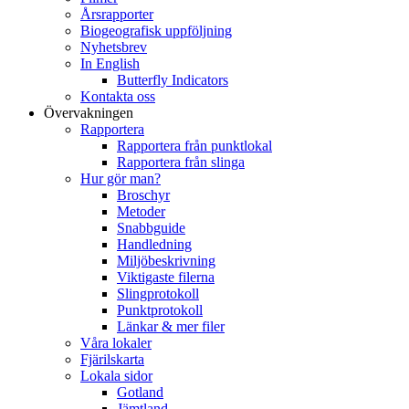
Årsrapporter
Biogeografisk uppföljning
Nyhetsbrev
In English
Butterfly Indicators
Kontakta oss
Övervakningen
Rapportera
Rapportera från punktlokal
Rapportera från slinga
Hur gör man?
Broschyr
Metoder
Snabbguide
Handledning
Miljöbeskrivning
Viktigaste filerna
Slingprotokoll
Punktprotokoll
Länkar & mer filer
Våra lokaler
Fjärilskarta
Lokala sidor
Gotland
Jämtland