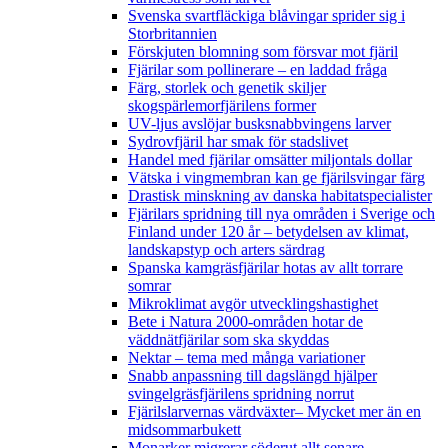
Svenska svartfläckiga blåvingar sprider sig i
Storbritannien
Förskjuten blomning som försvar mot fjäril
Fjärilar som pollinerare – en laddad fråga
Färg, storlek och genetik skiljer
skogspärlemorfjärilens former
UV-ljus avslöjar busksnabbvingens larver
Sydrovfjäril har smak för stadslivet
Handel med fjärilar omsätter miljontals dollar
Vätska i vingmembran kan ge fjärilsvingar färg
Drastisk minskning av danska habitatspecialister
Fjärilars spridning till nya områden i Sverige och
Finland under 120 år
– betydelsen av klimat,
landskapstyp och arters särdrag
Spanska kamgräsfjärilar hotas av allt torrare
somrar
Mikroklimat avgör utvecklingshastighet
Bete i Natura 2000-områden hotar de
väddnätfjärilar som ska skyddas
Nektar – tema med många variationer
Snabb anpassning till dagslängd hjälper
svingelgräsfjärilens spridning norrut
Fjärilslarvernas värdväxter– Mycket mer än en
midsommarbukett
Monarker migrerar söderut allt senare