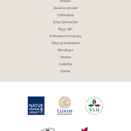
Boktips
Resurser på nätet
Fjärilsappar
Köpa fjärilsprylar
Bygg själv
Pollinatörsövervakning
Träna på pollinatörer
Blomflugor
Humlor
Solitärbin
Fjärilar