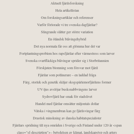
Aktuell fjärilsforskning
Hela artikellistan
Om forskningsartiklar och referenser
Varför förlorade vi tre svenska dagfjärilar?
Slingrande slåtter ger större variation
En öländsk blåvingehybrid
Det nya normala får oss att glömma hur det var
Fortplantningsproblem hos rapsfjärilar efter värmestress som larver
Svenska svartfläckiga blåvingar sprider sig i Storbritannien
Förskjuten blomning som försvar mot fjäril
Fjärilar som pollinerare – en laddad fråga
Färg, storlek och genetik skiljer skogspärlemorfjärilens former
UV-ljus avslöjar busksnabbvingens larver
Sydrovfjäril har smak för stadslivet
Handel med fjärilar omsätter miljontals dollar
Vätska i vingmembran kan ge fjärilsvingar färg
Drastisk minskning av danska habitatspecialister
Fjärilars spridning till nya områden i Sverige och Finland under 120 år <span
class="sf-description">– betydelsen av klimat, landskapstyp och arters