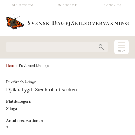
Hoppa till huvudinnehåll
BLI MEDLEM
IN ENGLISH
LOGGA IN
Sökformulär
Hem
» Puktörneblåvinge
Puktörneblåvinge
Djäknabygd, Stenbrohult socken
Platskategori:
Slinga
Antal observationer:
2