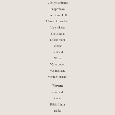
Viktigaste filerna
Slingprotokoll
Punktprotokoll
Länkar & mer filer
Våra lokaler
Fjärilskarta
Lokala sidor
Gotland
Jämtland
Närke
Västerbotten
Västmanland
Västra Götaland
Forum
Översikt
Ämnen
Fjärilsfrågor
Bilder