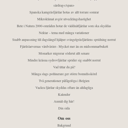
särdrag</span>
Spanska kamgräsfjärilar hotas av allt torrare somrar
Mikroklimat avgör utvecklingshastighet
Bete i Natura 2000-områden hotar de väddnätfjärilar som ska skyddas
Nektar – tema med många variationer
Snabb anpassning till dagslängd hjälper svingelgräsfjärilens spridning norrut
Fjärilslarvernas värdväxter– Mycket mer än en midsommarbukett
Monarker migrerar söderut allt senare
Mindre kräsna sydrovfjärilar sprider sig snabbt norrut
Vad tittar du på?
Många slags pollinerare ger större bomullsskörd
Två generationer påfågelöga i Belgien
Vackra fjärilar skyddas oftare än alldagliga
Kalender
Anmäl dig här!
Din sida
Om oss
Bakgrund