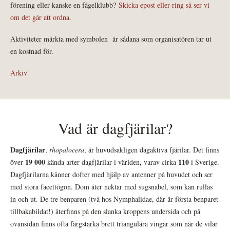
förening eller kanske en fågelklubb?
Skicka epost eller ring så ser vi
om det går att ordna.
Aktiviteter märkta med symbolen
är sådana som organisatören tar ut
en kostnad för.
Arkiv
Vad är dagfjärilar?
Dagfjärilar
,
rhopalocera
, är huvudsakligen dagaktiva fjärilar. Det finns
19 000
110
över
kända arter dagfjärilar i världen, varav cirka
i Sverige.
Dagfjärilarna känner dofter med hjälp av antenner på huvudet och ser
med stora facettögon. Dom äter nektar med sugsnabel, som kan rullas
in och ut. De tre benparen (två hos Nymphalidae, där är första benparet
tillbakabildat!) återfinns på den slanka kroppens undersida och på
ovansidan finns ofta färgstarka brett triangulära vingar som när de vilar