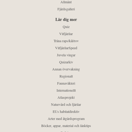
Allmänt
Fjärilsgalleri
Lär dig mer
Quiz
Vitfjärilar
Träna raps/kål/rov
VitfjärilarSpeed
Juvela vingar
Quizarkiv
Annan övervakning
Regionalt
Faunaväkteri
Internationellt
Atlasprojekt
Naturvård och fjärilar
EUs habitatdirektiv
Arter med åtgärdsprogram
Böcker, appar, material och länktips