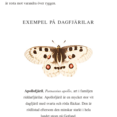
är resta mot varandra över ryggen.
EXEMPEL PÅ DAGFJÄRILAR
Apollofjäril
,
Parnassius apollo
, art i familjen
riddarfjärilar. Apollofjäril är en mycket stor vit
dagfjäril med svarta och röda fläckar. Den är
rödlistad eftersom den minskar starkt i hela
landet utom på Gotland.