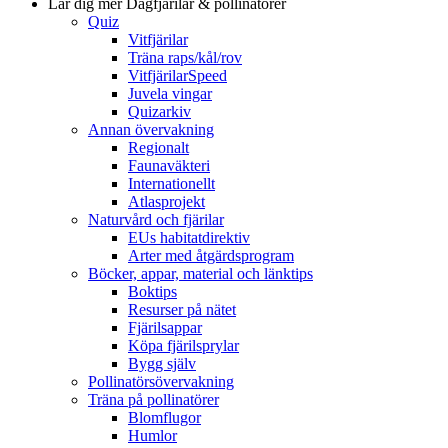
Lär dig mer
Dagfjärilar & pollinatörer
Quiz
Vitfjärilar
Träna raps/kål/rov
VitfjärilarSpeed
Juvela vingar
Quizarkiv
Annan övervakning
Regionalt
Faunaväkteri
Internationellt
Atlasprojekt
Naturvård och fjärilar
EUs habitatdirektiv
Arter med åtgärdsprogram
Böcker, appar, material och länktips
Boktips
Resurser på nätet
Fjärilsappar
Köpa fjärilsprylar
Bygg själv
Pollinatörsövervakning
Träna på pollinatörer
Blomflugor
Humlor