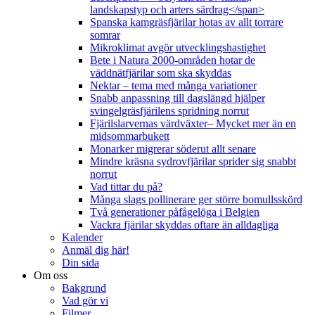
landskapstyp och arters särdrag</span>
Spanska kamgräsfjärilar hotas av allt torrare
somrar
Mikroklimat avgör utvecklingshastighet
Bete i Natura 2000-områden hotar de
väddnätfjärilar som ska skyddas
Nektar – tema med många variationer
Snabb anpassning till dagslängd hjälper
svingelgräsfjärilens spridning norrut
Fjärilslarvernas värdväxter– Mycket mer än en
midsommarbukett
Monarker migrerar söderut allt senare
Mindre kräsna sydrovfjärilar sprider sig snabbt
norrut
Vad tittar du på?
Många slags pollinerare ger större bomullsskörd
Två generationer påfågelöga i Belgien
Vackra fjärilar skyddas oftare än alldagliga
Kalender
Anmäl dig här!
Din sida
Om oss
Bakgrund
Vad gör vi
Filmer