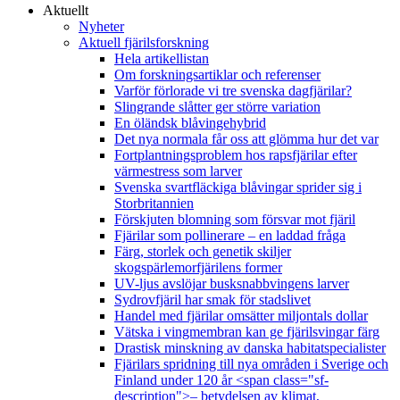
Aktuellt
Nyheter
Aktuell fjärilsforskning
Hela artikellistan
Om forskningsartiklar och referenser
Varför förlorade vi tre svenska dagfjärilar?
Slingrande slåtter ger större variation
En öländsk blåvingehybrid
Det nya normala får oss att glömma hur det var
Fortplantningsproblem hos rapsfjärilar efter
värmestress som larver
Svenska svartfläckiga blåvingar sprider sig i
Storbritannien
Förskjuten blomning som försvar mot fjäril
Fjärilar som pollinerare – en laddad fråga
Färg, storlek och genetik skiljer
skogspärlemorfjärilens former
UV-ljus avslöjar busksnabbvingens larver
Sydrovfjäril har smak för stadslivet
Handel med fjärilar omsätter miljontals dollar
Vätska i vingmembran kan ge fjärilsvingar färg
Drastisk minskning av danska habitatspecialister
Fjärilars spridning till nya områden i Sverige och
Finland under 120 år <span class="sf-
description">– betydelsen av klimat,