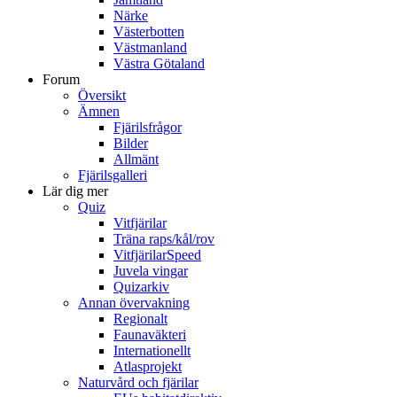
Närke
Västerbotten
Västmanland
Västra Götaland
Forum
Översikt
Ämnen
Fjärilsfrågor
Bilder
Allmänt
Fjärilsgalleri
Lär dig mer
Quiz
Vitfjärilar
Träna raps/kål/rov
VitfjärilarSpeed
Juvela vingar
Quizarkiv
Annan övervakning
Regionalt
Faunaväkteri
Internationellt
Atlasprojekt
Naturvård och fjärilar