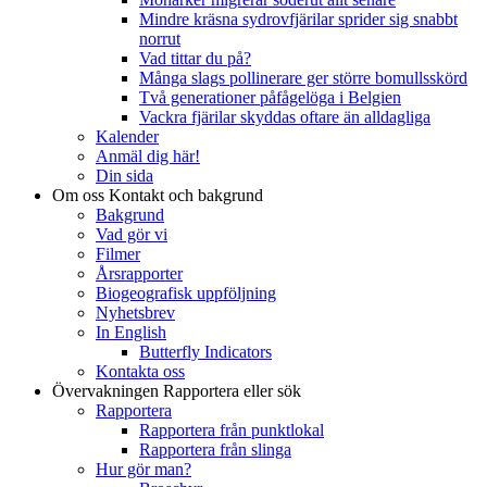
Mindre kräsna sydrovfjärilar sprider sig snabbt
norrut
Vad tittar du på?
Många slags pollinerare ger större bomullsskörd
Två generationer påfågelöga i Belgien
Vackra fjärilar skyddas oftare än alldagliga
Kalender
Anmäl dig här!
Din sida
Om oss
Kontakt och bakgrund
Bakgrund
Vad gör vi
Filmer
Årsrapporter
Biogeografisk uppföljning
Nyhetsbrev
In English
Butterfly Indicators
Kontakta oss
Övervakningen
Rapportera eller sök
Rapportera
Rapportera från punktlokal
Rapportera från slinga
Hur gör man?