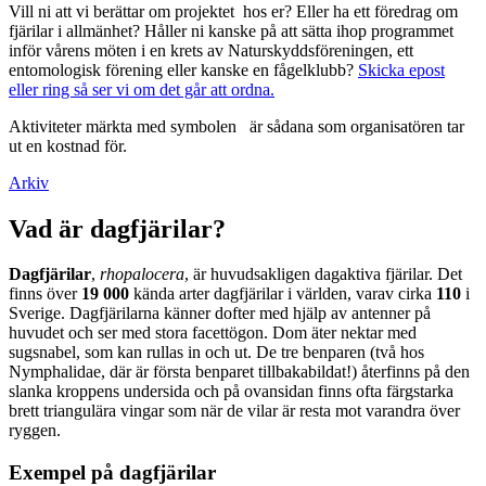
Vill ni att vi berättar om projektet hos er? Eller ha ett föredrag om
fjärilar i allmänhet? Håller ni kanske på att sätta ihop programmet
inför vårens möten i en krets av Naturskyddsföreningen, ett
entomologisk förening eller kanske en fågelklubb?
Skicka epost
eller ring så ser vi om det går att ordna.
Aktiviteter märkta med symbolen
är sådana som organisatören tar
ut en kostnad för.
Arkiv
Vad är dagfjärilar?
Dagfjärilar
,
rhopalocera
, är huvudsakligen dagaktiva fjärilar. Det
finns över
19 000
kända arter dagfjärilar i världen, varav cirka
110
i
Sverige. Dagfjärilarna känner dofter med hjälp av antenner på
huvudet och ser med stora facettögon. Dom äter nektar med
sugsnabel, som kan rullas in och ut. De tre benparen (två hos
Nymphalidae, där är första benparet tillbakabildat!) återfinns på den
slanka kroppens undersida och på ovansidan finns ofta färgstarka
brett triangulära vingar som när de vilar är resta mot varandra över
ryggen.
Exempel på dagfjärilar