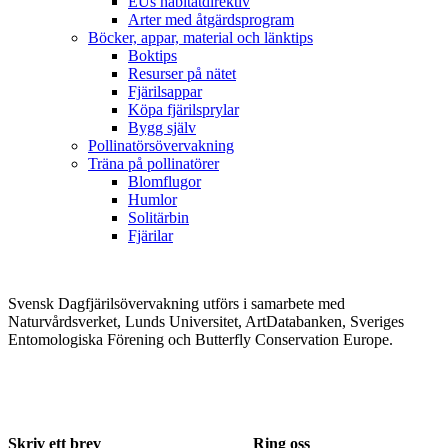
EUs habitatdirektiv
Arter med åtgärdsprogram
Böcker, appar, material och länktips
Boktips
Resurser på nätet
Fjärilsappar
Köpa fjärilsprylar
Bygg själv
Pollinatörsövervakning
Träna på pollinatörer
Blomflugor
Humlor
Solitärbin
Fjärilar
Svensk Dagfjärilsövervakning utförs i samarbete med
Naturvårdsverket, Lunds Universitet, ArtDatabanken, Sveriges
Entomologiska Förening och Butterfly Conservation Europe.
Skriv ett brev
Ring oss