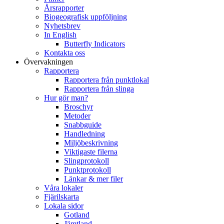
Årsrapporter
Biogeografisk uppföljning
Nyhetsbrev
In English
Butterfly Indicators
Kontakta oss
Övervakningen
Rapportera
Rapportera från punktlokal
Rapportera från slinga
Hur gör man?
Broschyr
Metoder
Snabbguide
Handledning
Miljöbeskrivning
Viktigaste filerna
Slingprotokoll
Punktprotokoll
Länkar & mer filer
Våra lokaler
Fjärilskarta
Lokala sidor
Gotland
Jämtland