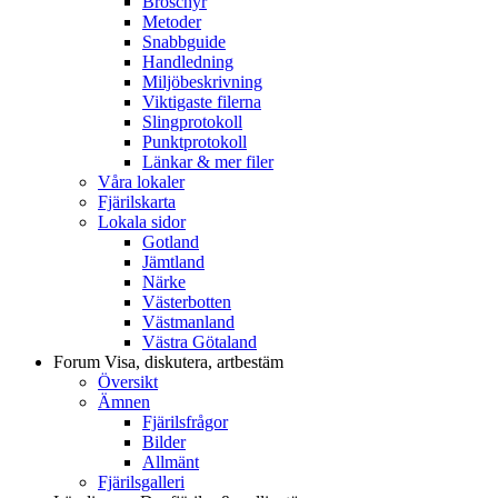
Broschyr
Metoder
Snabbguide
Handledning
Miljöbeskrivning
Viktigaste filerna
Slingprotokoll
Punktprotokoll
Länkar & mer filer
Våra lokaler
Fjärilskarta
Lokala sidor
Gotland
Jämtland
Närke
Västerbotten
Västmanland
Västra Götaland
Forum
Visa, diskutera, artbestäm
Översikt
Ämnen
Fjärilsfrågor
Bilder
Allmänt
Fjärilsgalleri