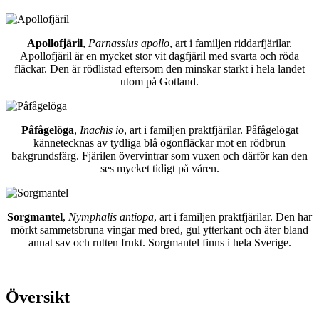
Apollofjäril
,
Parnassius apollo
, art i familjen riddarfjärilar.
Apollofjäril är en mycket stor vit dagfjäril med svarta och röda
fläckar. Den är rödlistad eftersom den minskar starkt i hela landet
utom på Gotland.
Påfågelöga
,
Inachis io
, art i familjen praktfjärilar. Påfågelögat
kännetecknas av tydliga blå ögonfläckar mot en rödbrun
bakgrundsfärg. Fjärilen övervintrar som vuxen och därför kan den
ses mycket tidigt på våren.
Sorgmantel
,
Nymphalis antiopa
, art i familjen praktfjärilar. Den har
mörkt sammetsbruna vingar med bred, gul ytterkant och äter bland
annat sav och rutten frukt. Sorgmantel finns i hela Sverige.
Översikt