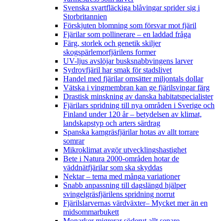
Svenska svartfläckiga blåvingar sprider sig i
Storbritannien
Förskjuten blomning som försvar mot fjäril
Fjärilar som pollinerare – en laddad fråga
Färg, storlek och genetik skiljer
skogspärlemorfjärilens former
UV-ljus avslöjar busksnabbvingens larver
Sydrovfjäril har smak för stadslivet
Handel med fjärilar omsätter miljontals dollar
Vätska i vingmembran kan ge fjärilsvingar färg
Drastisk minskning av danska habitatspecialister
Fjärilars spridning till nya områden i Sverige och
Finland under 120 år
– betydelsen av klimat,
landskapstyp och arters särdrag
Spanska kamgräsfjärilar hotas av allt torrare
somrar
Mikroklimat avgör utvecklingshastighet
Bete i Natura 2000-områden hotar de
väddnätfjärilar som ska skyddas
Nektar – tema med många variationer
Snabb anpassning till dagslängd hjälper
svingelgräsfjärilens spridning norrut
Fjärilslarvernas värdväxter– Mycket mer än en
midsommarbukett
Monarker migrerar söderut allt senare