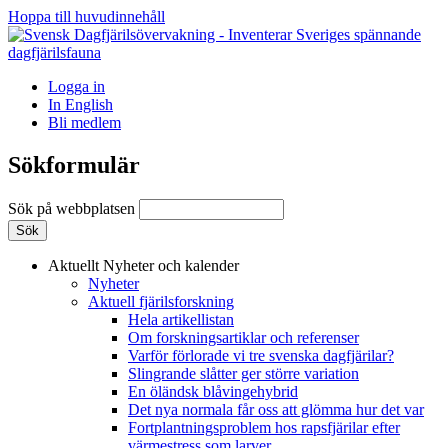
Hoppa till huvudinnehåll
Logga in
In English
Bli medlem
Sökformulär
Sök på webbplatsen
Aktuellt
Nyheter och kalender
Nyheter
Aktuell fjärilsforskning
Hela artikellistan
Om forskningsartiklar och referenser
Varför förlorade vi tre svenska dagfjärilar?
Slingrande slåtter ger större variation
En öländsk blåvingehybrid
Det nya normala får oss att glömma hur det var
Fortplantningsproblem hos rapsfjärilar efter
värmestress som larver