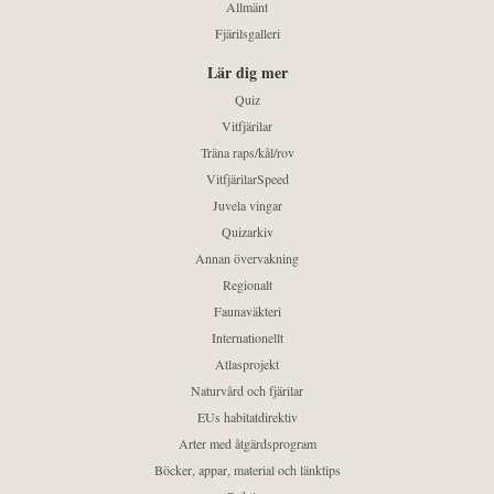
Allmänt
Fjärilsgalleri
Lär dig mer
Quiz
Vitfjärilar
Träna raps/kål/rov
VitfjärilarSpeed
Juvela vingar
Quizarkiv
Annan övervakning
Regionalt
Faunaväkteri
Internationellt
Atlasprojekt
Naturvård och fjärilar
EUs habitatdirektiv
Arter med åtgärdsprogram
Böcker, appar, material och länktips