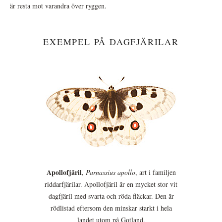
är resta mot varandra över ryggen.
EXEMPEL PÅ DAGFJÄRILAR
Apollofjäril
,
Parnassius apollo
, art i familjen
riddarfjärilar. Apollofjäril är en mycket stor vit
dagfjäril med svarta och röda fläckar. Den är
rödlistad eftersom den minskar starkt i hela
landet utom på Gotland.