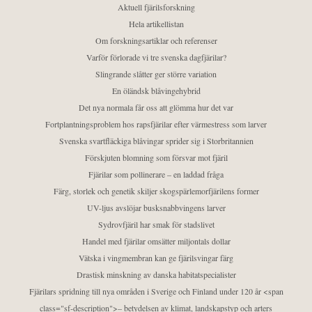
Aktuell fjärilsforskning
Hela artikellistan
Om forskningsartiklar och referenser
Varför förlorade vi tre svenska dagfjärilar?
Slingrande slåtter ger större variation
En öländsk blåvingehybrid
Det nya normala får oss att glömma hur det var
Fortplantningsproblem hos rapsfjärilar efter värmestress som larver
Svenska svartfläckiga blåvingar sprider sig i Storbritannien
Förskjuten blomning som försvar mot fjäril
Fjärilar som pollinerare – en laddad fråga
Färg, storlek och genetik skiljer skogspärlemorfjärilens former
UV-ljus avslöjar busksnabbvingens larver
Sydrovfjäril har smak för stadslivet
Handel med fjärilar omsätter miljontals dollar
Vätska i vingmembran kan ge fjärilsvingar färg
Drastisk minskning av danska habitatspecialister
Fjärilars spridning till nya områden i Sverige och Finland under 120 år <span
class="sf-description">– betydelsen av klimat, landskapstyp och arters