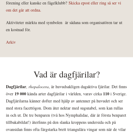
förening eller kanske en fågelklubb?
Skicka epost eller ring så ser vi
om det går att ordna.
Aktiviteter märkta med symbolen
är sådana som organisatören tar ut
en kostnad för.
Arkiv
Vad är dagfjärilar?
Dagfjärilar
,
rhopalocera
, är huvudsakligen dagaktiva fjärilar. Det finns
19 000
110
över
kända arter dagfjärilar i världen, varav cirka
i Sverige.
Dagfjärilarna känner dofter med hjälp av antenner på huvudet och ser
med stora facettögon. Dom äter nektar med sugsnabel, som kan rullas
in och ut. De tre benparen (två hos Nymphalidae, där är första benparet
tillbakabildat!) återfinns på den slanka kroppens undersida och på
ovansidan finns ofta färgstarka brett triangulära vingar som när de vilar