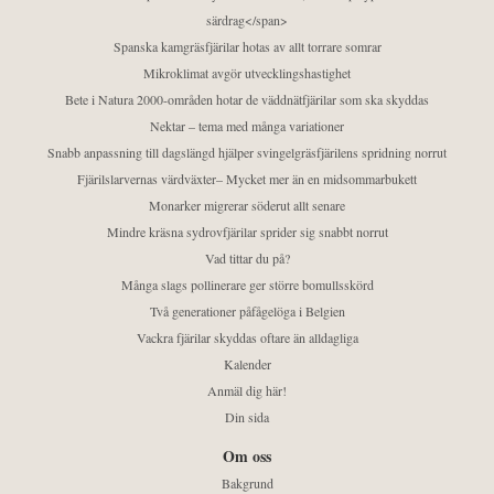
särdrag</span>
Spanska kamgräsfjärilar hotas av allt torrare somrar
Mikroklimat avgör utvecklingshastighet
Bete i Natura 2000-områden hotar de väddnätfjärilar som ska skyddas
Nektar – tema med många variationer
Snabb anpassning till dagslängd hjälper svingelgräsfjärilens spridning norrut
Fjärilslarvernas värdväxter– Mycket mer än en midsommarbukett
Monarker migrerar söderut allt senare
Mindre kräsna sydrovfjärilar sprider sig snabbt norrut
Vad tittar du på?
Många slags pollinerare ger större bomullsskörd
Två generationer påfågelöga i Belgien
Vackra fjärilar skyddas oftare än alldagliga
Kalender
Anmäl dig här!
Din sida
Om oss
Bakgrund