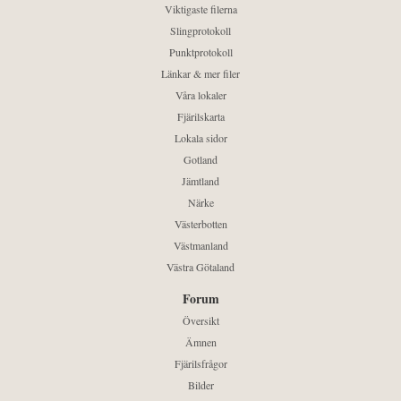
Viktigaste filerna
Slingprotokoll
Punktprotokoll
Länkar & mer filer
Våra lokaler
Fjärilskarta
Lokala sidor
Gotland
Jämtland
Närke
Västerbotten
Västmanland
Västra Götaland
Forum
Översikt
Ämnen
Fjärilsfrågor
Bilder