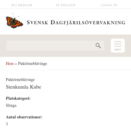
Hoppa till huvudinnehåll
BLI MEDLEM
IN ENGLISH
LOGGA IN
Sökformulär
Hem
» Puktörneblåvinge
Puktörneblåvinge
Stenkumla Kube
Platskategori:
Slinga
Antal observationer:
3