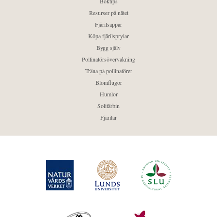
Boktips
Resurser på nätet
Fjärilsappar
Köpa fjärilsprylar
Bygg själv
Pollinatörsövervakning
Träna på pollinatörer
Blomflugor
Humlor
Solitärbin
Fjärilar