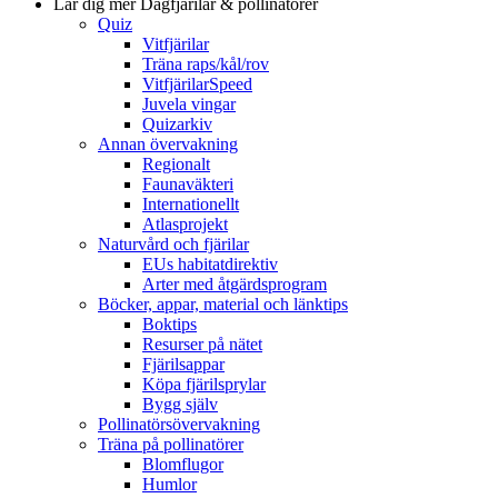
Lär dig mer
Dagfjärilar & pollinatörer
Quiz
Vitfjärilar
Träna raps/kål/rov
VitfjärilarSpeed
Juvela vingar
Quizarkiv
Annan övervakning
Regionalt
Faunaväkteri
Internationellt
Atlasprojekt
Naturvård och fjärilar
EUs habitatdirektiv
Arter med åtgärdsprogram
Böcker, appar, material och länktips
Boktips
Resurser på nätet
Fjärilsappar
Köpa fjärilsprylar
Bygg själv
Pollinatörsövervakning
Träna på pollinatörer
Blomflugor
Humlor