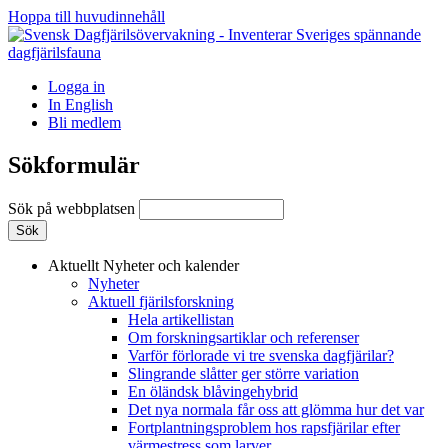
Hoppa till huvudinnehåll
Logga in
In English
Bli medlem
Sökformulär
Sök på webbplatsen
Aktuellt
Nyheter och kalender
Nyheter
Aktuell fjärilsforskning
Hela artikellistan
Om forskningsartiklar och referenser
Varför förlorade vi tre svenska dagfjärilar?
Slingrande slåtter ger större variation
En öländsk blåvingehybrid
Det nya normala får oss att glömma hur det var
Fortplantningsproblem hos rapsfjärilar efter
värmestress som larver