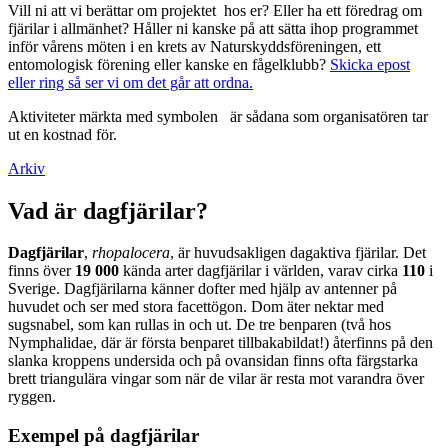
Vill ni att vi berättar om projektet hos er? Eller ha ett föredrag om
fjärilar i allmänhet? Håller ni kanske på att sätta ihop programmet
inför vårens möten i en krets av Naturskyddsföreningen, ett
entomologisk förening eller kanske en fågelklubb?
Skicka epost
eller ring så ser vi om det går att ordna.
Aktiviteter märkta med symbolen
är sådana som organisatören tar
ut en kostnad för.
Arkiv
Vad är dagfjärilar?
Dagfjärilar
,
rhopalocera
, är huvudsakligen dagaktiva fjärilar. Det
finns över
19 000
kända arter dagfjärilar i världen, varav cirka
110
i
Sverige. Dagfjärilarna känner dofter med hjälp av antenner på
huvudet och ser med stora facettögon. Dom äter nektar med
sugsnabel, som kan rullas in och ut. De tre benparen (två hos
Nymphalidae, där är första benparet tillbakabildat!) återfinns på den
slanka kroppens undersida och på ovansidan finns ofta färgstarka
brett triangulära vingar som när de vilar är resta mot varandra över
ryggen.
Exempel på dagfjärilar