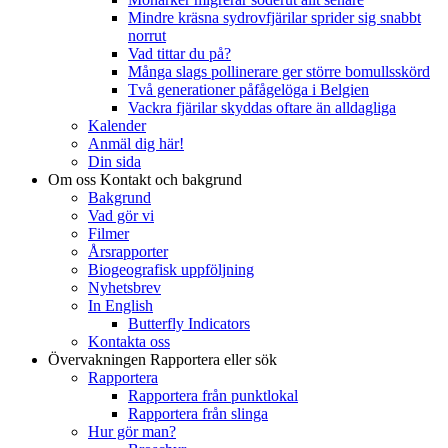
Mindre kräsna sydrovfjärilar sprider sig snabbt
norrut
Vad tittar du på?
Många slags pollinerare ger större bomullsskörd
Två generationer påfågelöga i Belgien
Vackra fjärilar skyddas oftare än alldagliga
Kalender
Anmäl dig här!
Din sida
Om oss
Kontakt och bakgrund
Bakgrund
Vad gör vi
Filmer
Årsrapporter
Biogeografisk uppföljning
Nyhetsbrev
In English
Butterfly Indicators
Kontakta oss
Övervakningen
Rapportera eller sök
Rapportera
Rapportera från punktlokal
Rapportera från slinga
Hur gör man?