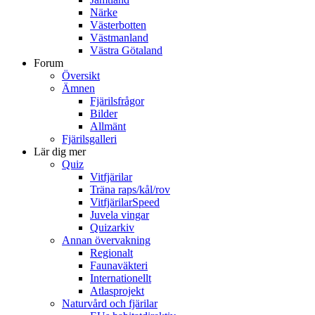
Närke
Västerbotten
Västmanland
Västra Götaland
Forum
Översikt
Ämnen
Fjärilsfrågor
Bilder
Allmänt
Fjärilsgalleri
Lär dig mer
Quiz
Vitfjärilar
Träna raps/kål/rov
VitfjärilarSpeed
Juvela vingar
Quizarkiv
Annan övervakning
Regionalt
Faunaväkteri
Internationellt
Atlasprojekt
Naturvård och fjärilar