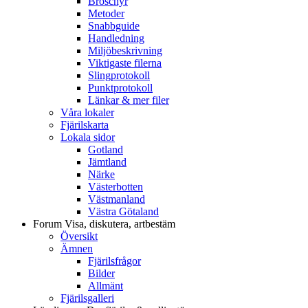
Broschyr
Metoder
Snabbguide
Handledning
Miljöbeskrivning
Viktigaste filerna
Slingprotokoll
Punktprotokoll
Länkar & mer filer
Våra lokaler
Fjärilskarta
Lokala sidor
Gotland
Jämtland
Närke
Västerbotten
Västmanland
Västra Götaland
Forum
Visa, diskutera, artbestäm
Översikt
Ämnen
Fjärilsfrågor
Bilder
Allmänt
Fjärilsgalleri