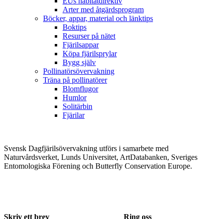
EUs habitatdirektiv
Arter med åtgärdsprogram
Böcker, appar, material och länktips
Boktips
Resurser på nätet
Fjärilsappar
Köpa fjärilsprylar
Bygg själv
Pollinatörsövervakning
Träna på pollinatörer
Blomflugor
Humlor
Solitärbin
Fjärilar
Svensk Dagfjärilsövervakning utförs i samarbete med
Naturvårdsverket, Lunds Universitet, ArtDatabanken, Sveriges
Entomologiska Förening och Butterfly Conservation Europe.
Skriv ett brev
Ring oss