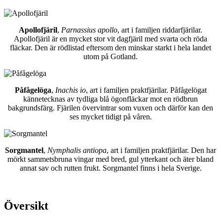
Apollofjäril
,
Parnassius apollo
, art i familjen riddarfjärilar.
Apollofjäril är en mycket stor vit dagfjäril med svarta och röda
fläckar. Den är rödlistad eftersom den minskar starkt i hela landet
utom på Gotland.
Påfågelöga
,
Inachis io
, art i familjen praktfjärilar. Påfågelögat
kännetecknas av tydliga blå ögonfläckar mot en rödbrun
bakgrundsfärg. Fjärilen övervintrar som vuxen och därför kan den
ses mycket tidigt på våren.
Sorgmantel
,
Nymphalis antiopa
, art i familjen praktfjärilar. Den har
mörkt sammetsbruna vingar med bred, gul ytterkant och äter bland
annat sav och rutten frukt. Sorgmantel finns i hela Sverige.
Översikt