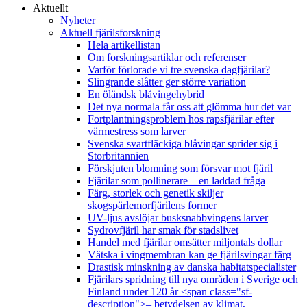
Aktuellt
Nyheter
Aktuell fjärilsforskning
Hela artikellistan
Om forskningsartiklar och referenser
Varför förlorade vi tre svenska dagfjärilar?
Slingrande slåtter ger större variation
En öländsk blåvingehybrid
Det nya normala får oss att glömma hur det var
Fortplantningsproblem hos rapsfjärilar efter
värmestress som larver
Svenska svartfläckiga blåvingar sprider sig i
Storbritannien
Förskjuten blomning som försvar mot fjäril
Fjärilar som pollinerare – en laddad fråga
Färg, storlek och genetik skiljer
skogspärlemorfjärilens former
UV-ljus avslöjar busksnabbvingens larver
Sydrovfjäril har smak för stadslivet
Handel med fjärilar omsätter miljontals dollar
Vätska i vingmembran kan ge fjärilsvingar färg
Drastisk minskning av danska habitatspecialister
Fjärilars spridning till nya områden i Sverige och
Finland under 120 år <span class="sf-
description">– betydelsen av klimat,