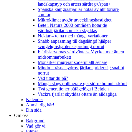
landskapstyp och arters särdrag</span>
Spanska kamgräsfjärilar hotas av allt torrare
somrar
Mikroklimat avgör utvecklingshastighet
Bete i Natura 2000-områden hotar de
väddnätfjärilar som ska skyddas
Nektar – tema med många variationer
Snabb anpassning till dagslängd hjälper
svingelgräsfjärilens spridning norrut
Fjärilslarvernas värdväxter– Mycket mer än en
midsommarbukett
Monarker migrerar söderut allt senare
Mindre kräsna sydrovfjärilar sprider sig snabbt
norrut
Vad tittar du på?
Många slags pollinerare ger större bomullsskörd
Två generationer påfågelöga i Belgien
Vackra fjärilar skyddas oftare än alldagliga
Kalender
Anmäl dig här!
Din sida
Om oss
Bakgrund
Vad gör vi
Filmer