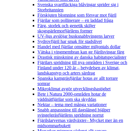
Svenska svartfläckiga blåvingar sprider sig i
Storbritannien
Förskjuten blomning som försvar mot fjäril
Fjärilar som pollinerare – en laddad fråga
Färg, storlek och genetik skiljer
skogspärlemorfjärilens former
UV-ljus avslöjar busksnabbvingens larver
Sydrovfjäril har smak för stadslivet
Handel med fjärilar omsätter miljontals dollar
Vätska i vingmembran kan ge fjärilsvingar färg
Drastisk minskning av danska habitatspecialister
Fjärilars spridning till nya områden i Sverige och
Finland under 120 år
– betydelsen av klimat,
landskapstyp och arters särdrag
Spanska kamgräsfjärilar hotas av allt torrare
somrar
Mikroklimat avgör utvecklingshastighet
Bete i Natura 2000-områden hotar de
väddnätfjärilar som ska skyddas
Nektar – tema med många variationer
Snabb anpassning till dagslängd hjälper
svingelgräsfjärilens spridning norrut
Fjärilslarvernas värdväxter– Mycket mer än en
midsommarbukett
Monarker migrerar söderut allt senare