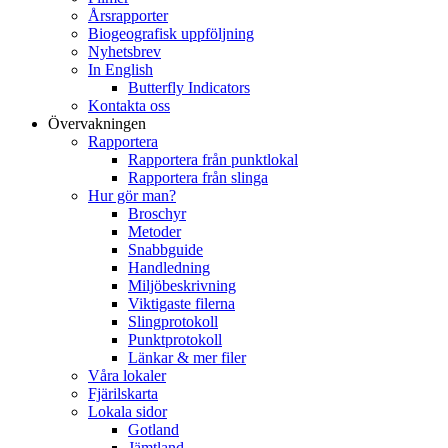
Årsrapporter
Biogeografisk uppföljning
Nyhetsbrev
In English
Butterfly Indicators
Kontakta oss
Övervakningen
Rapportera
Rapportera från punktlokal
Rapportera från slinga
Hur gör man?
Broschyr
Metoder
Snabbguide
Handledning
Miljöbeskrivning
Viktigaste filerna
Slingprotokoll
Punktprotokoll
Länkar & mer filer
Våra lokaler
Fjärilskarta
Lokala sidor
Gotland
Jämtland