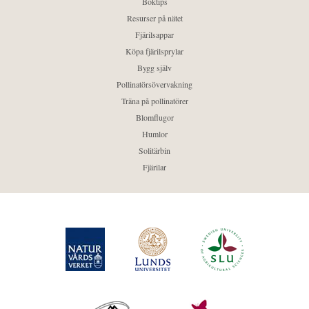
Boktips
Resurser på nätet
Fjärilsappar
Köpa fjärilsprylar
Bygg själv
Pollinatörsövervakning
Träna på pollinatörer
Blomflugor
Humlor
Solitärbin
Fjärilar