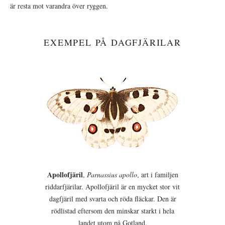
är resta mot varandra över ryggen.
EXEMPEL PÅ DAGFJÄRILAR
Apollofjäril
,
Parnassius apollo
, art i familjen
riddarfjärilar. Apollofjäril är en mycket stor vit
dagfjäril med svarta och röda fläckar. Den är
rödlistad eftersom den minskar starkt i hela
landet utom på Gotland.