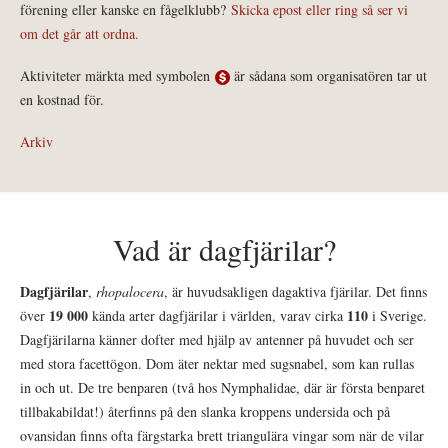
förening eller kanske en fågelklubb?
Skicka epost eller ring så ser vi
om det går att ordna.
Aktiviteter märkta med symbolen
är sådana som organisatören tar ut
en kostnad för.
Arkiv
Vad är dagfjärilar?
Dagfjärilar
,
rhopalocera
, är huvudsakligen dagaktiva fjärilar. Det finns
19 000
110
över
kända arter dagfjärilar i världen, varav cirka
i Sverige.
Dagfjärilarna känner dofter med hjälp av antenner på huvudet och ser
med stora facettögon. Dom äter nektar med sugsnabel, som kan rullas
in och ut. De tre benparen (två hos Nymphalidae, där är första benparet
tillbakabildat!) återfinns på den slanka kroppens undersida och på
ovansidan finns ofta färgstarka brett triangulära vingar som när de vilar