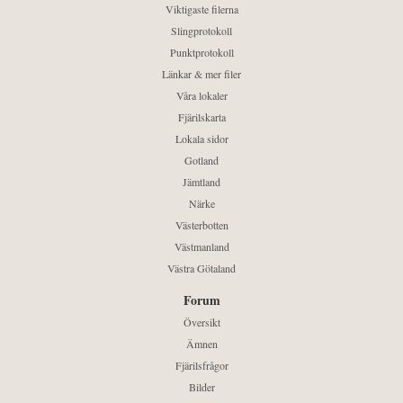
Viktigaste filerna
Slingprotokoll
Punktprotokoll
Länkar & mer filer
Våra lokaler
Fjärilskarta
Lokala sidor
Gotland
Jämtland
Närke
Västerbotten
Västmanland
Västra Götaland
Forum
Översikt
Ämnen
Fjärilsfrågor
Bilder