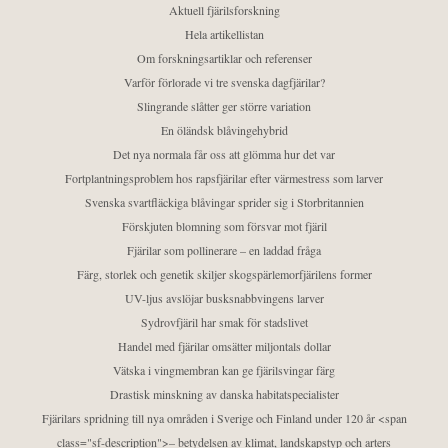
Aktuell fjärilsforskning
Hela artikellistan
Om forskningsartiklar och referenser
Varför förlorade vi tre svenska dagfjärilar?
Slingrande slåtter ger större variation
En öländsk blåvingehybrid
Det nya normala får oss att glömma hur det var
Fortplantningsproblem hos rapsfjärilar efter värmestress som larver
Svenska svartfläckiga blåvingar sprider sig i Storbritannien
Förskjuten blomning som försvar mot fjäril
Fjärilar som pollinerare – en laddad fråga
Färg, storlek och genetik skiljer skogspärlemorfjärilens former
UV-ljus avslöjar busksnabbvingens larver
Sydrovfjäril har smak för stadslivet
Handel med fjärilar omsätter miljontals dollar
Vätska i vingmembran kan ge fjärilsvingar färg
Drastisk minskning av danska habitatspecialister
Fjärilars spridning till nya områden i Sverige och Finland under 120 år <span
class="sf-description">– betydelsen av klimat, landskapstyp och arters