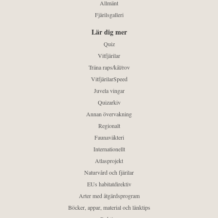
Allmänt
Fjärilsgalleri
Lär dig mer
Quiz
Vitfjärilar
Träna raps/kål/rov
VitfjärilarSpeed
Juvela vingar
Quizarkiv
Annan övervakning
Regionalt
Faunaväkteri
Internationellt
Atlasprojekt
Naturvård och fjärilar
EUs habitatdirektiv
Arter med åtgärdsprogram
Böcker, appar, material och länktips