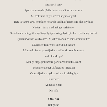
särdrag</span>
Spanska kamgräsfjärilar hotas av allt torrare somrar
Mikroklimat avgör utvecklingshastighet
Bete i Natura 2000-områden hotar de väddnätfjärilar som ska skyddas
Nektar – tema med många variationer
Snabb anpassning till dagslängd hjälper svingelgräsfjärilens spridning norrut
Fjärilslarvernas värdväxter– Mycket mer än en midsommarbukett
Monarker migrerar söderut allt senare
Mindre kräsna sydrovfjärilar sprider sig snabbt norrut
Vad tittar du på?
Många slags pollinerare ger större bomullsskörd
Två generationer påfågelöga i Belgien
Vackra fjärilar skyddas oftare än alldagliga
Kalender
Anmäl dig här!
Din sida
Om oss
Bakgrund