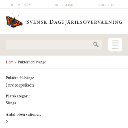
Hoppa till huvudinnehåll
BLI MEDLEM
IN ENGLISH
LOGGA IN
Sökformulär
Hem
» Puktörneblåvinge
Puktörneblåvinge
Jordtorpsåsen
Platskategori:
Slinga
Antal observationer:
6