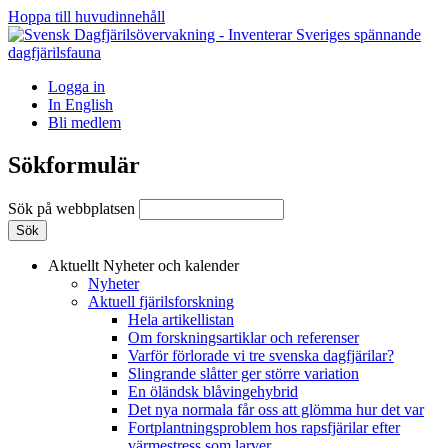
Hoppa till huvudinnehåll
Logga in
In English
Bli medlem
Sökformulär
Sök på webbplatsen
Aktuellt
Nyheter och kalender
Nyheter
Aktuell fjärilsforskning
Hela artikellistan
Om forskningsartiklar och referenser
Varför förlorade vi tre svenska dagfjärilar?
Slingrande slåtter ger större variation
En öländsk blåvingehybrid
Det nya normala får oss att glömma hur det var
Fortplantningsproblem hos rapsfjärilar efter
värmestress som larver