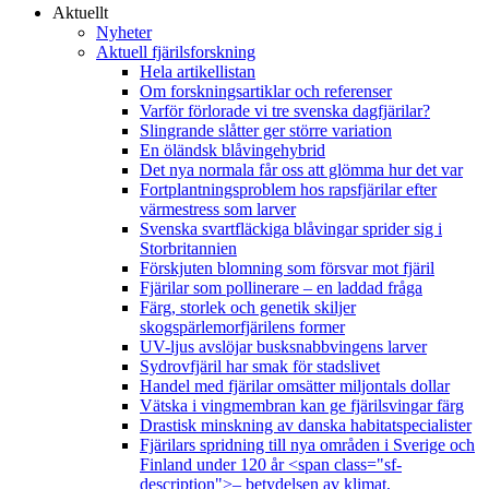
Aktuellt
Nyheter
Aktuell fjärilsforskning
Hela artikellistan
Om forskningsartiklar och referenser
Varför förlorade vi tre svenska dagfjärilar?
Slingrande slåtter ger större variation
En öländsk blåvingehybrid
Det nya normala får oss att glömma hur det var
Fortplantningsproblem hos rapsfjärilar efter
värmestress som larver
Svenska svartfläckiga blåvingar sprider sig i
Storbritannien
Förskjuten blomning som försvar mot fjäril
Fjärilar som pollinerare – en laddad fråga
Färg, storlek och genetik skiljer
skogspärlemorfjärilens former
UV-ljus avslöjar busksnabbvingens larver
Sydrovfjäril har smak för stadslivet
Handel med fjärilar omsätter miljontals dollar
Vätska i vingmembran kan ge fjärilsvingar färg
Drastisk minskning av danska habitatspecialister
Fjärilars spridning till nya områden i Sverige och
Finland under 120 år <span class="sf-
description">– betydelsen av klimat,