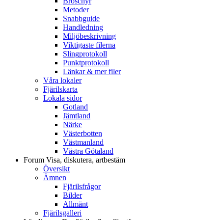
Broschyr
Metoder
Snabbguide
Handledning
Miljöbeskrivning
Viktigaste filerna
Slingprotokoll
Punktprotokoll
Länkar & mer filer
Våra lokaler
Fjärilskarta
Lokala sidor
Gotland
Jämtland
Närke
Västerbotten
Västmanland
Västra Götaland
Forum
Visa, diskutera, artbestäm
Översikt
Ämnen
Fjärilsfrågor
Bilder
Allmänt
Fjärilsgalleri