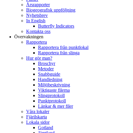
Årsrapporter
Biogeografisk uppföljning
Nyhetsbrev
In English
Butterfly Indicators
Kontakta oss
Övervakningen
Rapportera
Rapportera från punktlokal
Rapportera från slinga
Hur gör man?
Broschyr
Metoder
Snabbguide
Handledning
Miljöbeskrivning
Viktigaste filerna
Slingprotokoll
Punktprotokoll
Länkar & mer filer
Våra lokaler
Fjärilskarta
Lokala sidor
Gotland
Jämtland