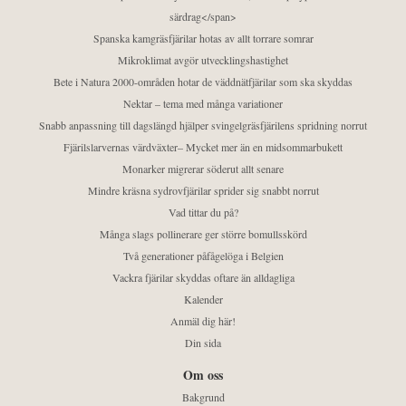
särdrag</span>
Spanska kamgräsfjärilar hotas av allt torrare somrar
Mikroklimat avgör utvecklingshastighet
Bete i Natura 2000-områden hotar de väddnätfjärilar som ska skyddas
Nektar – tema med många variationer
Snabb anpassning till dagslängd hjälper svingelgräsfjärilens spridning norrut
Fjärilslarvernas värdväxter– Mycket mer än en midsommarbukett
Monarker migrerar söderut allt senare
Mindre kräsna sydrovfjärilar sprider sig snabbt norrut
Vad tittar du på?
Många slags pollinerare ger större bomullsskörd
Två generationer påfågelöga i Belgien
Vackra fjärilar skyddas oftare än alldagliga
Kalender
Anmäl dig här!
Din sida
Om oss
Bakgrund