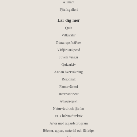
Allmänt
Fjärilsgalleri
Lär dig mer
Quiz
Vitfjärilar
Träna raps/kål/rov
VitfjärilarSpeed
Juvela vingar
Quizarkiv
Annan övervakning
Regionalt
Faunaväkteri
Internationellt
Atlasprojekt
Naturvård och fjärilar
EUs habitatdirektiv
Arter med åtgärdsprogram
Böcker, appar, material och länktips