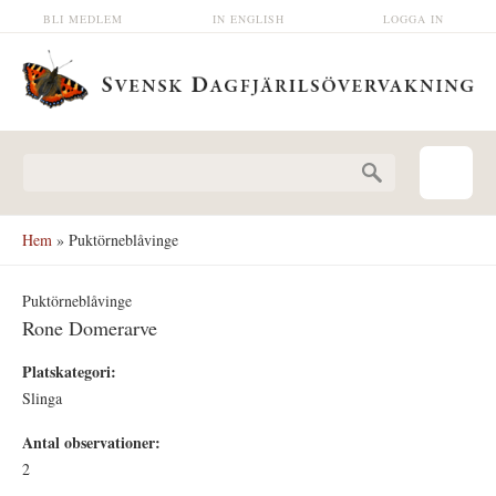
Hoppa till huvudinnehåll
BLI MEDLEM
IN ENGLISH
LOGGA IN
Sökformulär
Hem
» Puktörneblåvinge
Puktörneblåvinge
Rone Domerarve
Platskategori:
Slinga
Antal observationer:
2