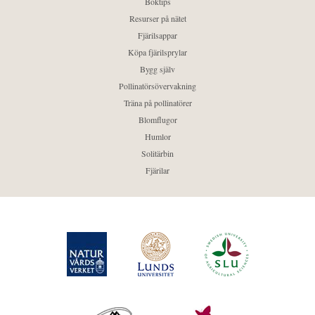
Boktips
Resurser på nätet
Fjärilsappar
Köpa fjärilsprylar
Bygg själv
Pollinatörsövervakning
Träna på pollinatörer
Blomflugor
Humlor
Solitärbin
Fjärilar