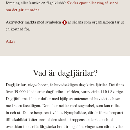
förening eller kanske en fågelklubb?
Skicka epost eller ring så ser vi
om det går att ordna.
Aktiviteter märkta med symbolen
är sådana som organisatören tar ut
en kostnad för.
Arkiv
Vad är dagfjärilar?
Dagfjärilar
,
rhopalocera
, är huvudsakligen dagaktiva fjärilar. Det finns
19 000
110
över
kända arter dagfjärilar i världen, varav cirka
i Sverige.
Dagfjärilarna känner dofter med hjälp av antenner på huvudet och ser
med stora facettögon. Dom äter nektar med sugsnabel, som kan rullas
in och ut. De tre benparen (två hos Nymphalidae, där är första benparet
tillbakabildat!) återfinns på den slanka kroppens undersida och på
ovansidan finns ofta färgstarka brett triangulära vingar som när de vilar