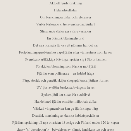
Aktuell fjärilsforskning
Hela artikellistan
Om forskningsartiklar och referenser
Varför förlorade vi tre svenska dagfjärilar?
Slingrande slåtter ger större variation
En öländsk blåvingehybrid
Det nya normala får oss att glömma hur det var
Fortplantningsproblem hos rapsfjärilar efter värmestress som larver
Svenska svartfläckiga blåvingar sprider sig i Storbritannien
Förskjuten blomning som försvar mot fjäril
Fjärilar som pollinerare – en laddad fråga
Färg, storlek och genetik skiljer skogspärlemorfjärilens former
UV-ljus avslöjar busksnabbvingens larver
Sydrovfjäril har smak för stadslivet
Handel med fjärilar omsätter miljontals dollar
Vätska i vingmembran kan ge fjärilsvingar färg
Drastisk minskning av danska habitatspecialister
Fjärilars spridning till nya områden i Sverige och Finland under 120 år <span
class="sf-description">– betydelsen av klimat, landskapstyp och arters