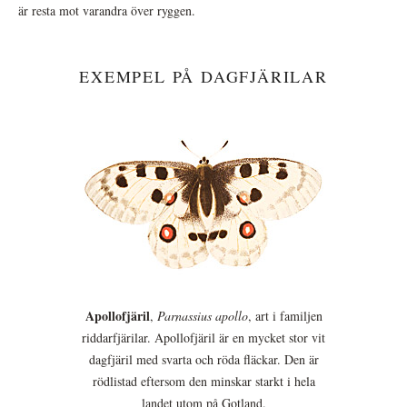
är resta mot varandra över ryggen.
EXEMPEL PÅ DAGFJÄRILAR
Apollofjäril
,
Parnassius apollo
, art i familjen
riddarfjärilar. Apollofjäril är en mycket stor vit
dagfjäril med svarta och röda fläckar. Den är
rödlistad eftersom den minskar starkt i hela
landet utom på Gotland.