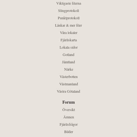
Viktigaste filerna
Slingprotokoll
Punktprotokoll
Länkar & mer filer
Våra lokaler
Fjärilskarta
Lokala sidor
Gotland
Jämtland
Närke
Västerbotten
Västmanland
Västra Götaland
Forum
Översikt
Ämnen
Fjärilsfrågor
Bilder