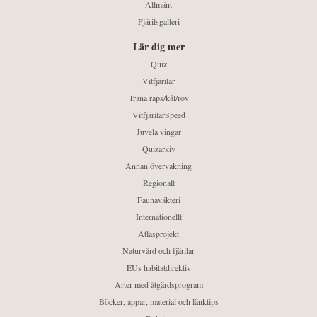
Allmänt
Fjärilsgalleri
Lär dig mer
Quiz
Vitfjärilar
Träna raps/kål/rov
VitfjärilarSpeed
Juvela vingar
Quizarkiv
Annan övervakning
Regionalt
Faunaväkteri
Internationellt
Atlasprojekt
Naturvård och fjärilar
EUs habitatdirektiv
Arter med åtgärdsprogram
Böcker, appar, material och länktips