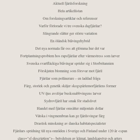
Aktuell fjärilsforskning
Hela artikellistan
Om forskningsartiklar och referenser
Varför förlorade vi tre svenska dagfjärilar?
Slingrande slåtter ger större variation
En öländsk blåvingehybrid
Det nya normala får oss att glömma hur det var
Fortplantningsproblem hos rapsfjärilar efter värmestress som larver
Svenska svartfläckiga blåvingar sprider sig i Storbritannien
Förskjuten blomning som försvar mot fjäril
Fjärilar som pollinerare – en laddad fråga
Färg, storlek och genetik skiljer skogspärlemorfjärilens former
UV-ljus avslöjar busksnabbvingens larver
Sydrovfjäril har smak för stadslivet
Handel med fjärilar omsätter miljontals dollar
Vätska i vingmembran kan ge fjärilsvingar färg
Drastisk minskning av danska habitatspecialister
Fjärilars spridning till nya områden i Sverige och Finland under 120 år <span
class="sf-description">– betydelsen av klimat, landskapstyp och arters