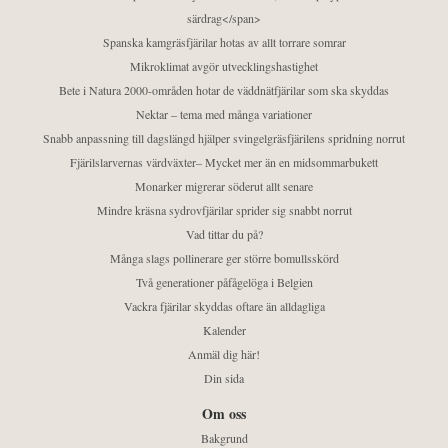
särdrag</span>
Spanska kamgräsfjärilar hotas av allt torrare somrar
Mikroklimat avgör utvecklingshastighet
Bete i Natura 2000-områden hotar de väddnätfjärilar som ska skyddas
Nektar – tema med många variationer
Snabb anpassning till dagslängd hjälper svingelgräsfjärilens spridning norrut
Fjärilslarvernas värdväxter– Mycket mer än en midsommarbukett
Monarker migrerar söderut allt senare
Mindre kräsna sydrovfjärilar sprider sig snabbt norrut
Vad tittar du på?
Många slags pollinerare ger större bomullsskörd
Två generationer påfågelöga i Belgien
Vackra fjärilar skyddas oftare än alldagliga
Kalender
Anmäl dig här!
Din sida
Om oss
Bakgrund