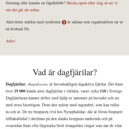
förening eller kanske en fågelklubb?
Skicka epost eller ring så ser vi
om det går att ordna.
Aktiviteter märkta med symbolen
är sådana som organisatören tar ut
en kostnad för.
Arkiv
Vad är dagfjärilar?
Dagfjärilar
,
rhopalocera
, är huvudsakligen dagaktiva fjärilar. Det finns
19 000
110
över
kända arter dagfjärilar i världen, varav cirka
i Sverige.
Dagfjärilarna känner dofter med hjälp av antenner på huvudet och ser
med stora facettögon. Dom äter nektar med sugsnabel, som kan rullas
in och ut. De tre benparen (två hos Nymphalidae, där är första benparet
tillbakabildat!) återfinns på den slanka kroppens undersida och på
ovansidan finns ofta färgstarka brett triangulära vingar som när de vilar