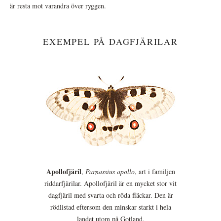
är resta mot varandra över ryggen.
EXEMPEL PÅ DAGFJÄRILAR
Apollofjäril
,
Parnassius apollo
, art i familjen
riddarfjärilar. Apollofjäril är en mycket stor vit
dagfjäril med svarta och röda fläckar. Den är
rödlistad eftersom den minskar starkt i hela
landet utom på Gotland.