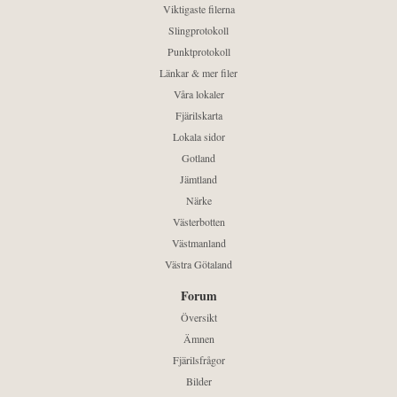
Viktigaste filerna
Slingprotokoll
Punktprotokoll
Länkar & mer filer
Våra lokaler
Fjärilskarta
Lokala sidor
Gotland
Jämtland
Närke
Västerbotten
Västmanland
Västra Götaland
Forum
Översikt
Ämnen
Fjärilsfrågor
Bilder