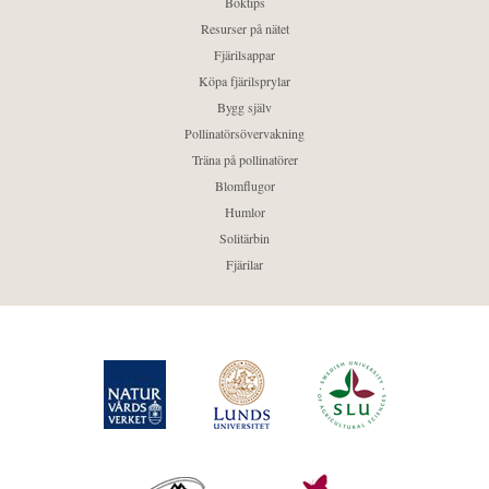
Boktips
Resurser på nätet
Fjärilsappar
Köpa fjärilsprylar
Bygg själv
Pollinatörsövervakning
Träna på pollinatörer
Blomflugor
Humlor
Solitärbin
Fjärilar