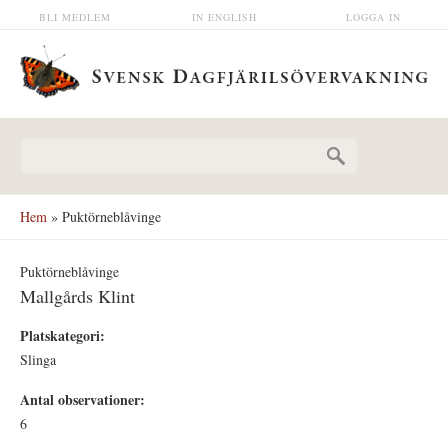
Hoppa till huvudinnehåll
BLI MEDLEM
IN ENGLISH
LOGGA IN
Sökformulär
Hem
» Puktörneblåvinge
Puktörneblåvinge
Mallgårds Klint
Platskategori:
Slinga
Antal observationer:
6