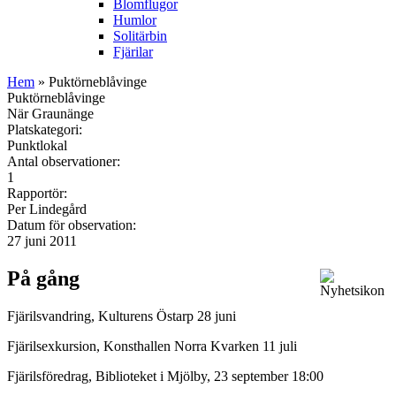
Blomflugor
Humlor
Solitärbin
Fjärilar
Hem
» Puktörneblåvinge
Puktörneblåvinge
När Graunänge
Platskategori:
Punktlokal
Antal observationer:
1
Rapportör:
Per Lindegård
Datum för observation:
27 juni 2011
På gång
Fjärilsvandring, Kulturens Östarp 28 juni
Fjärilsexkursion, Konsthallen Norra Kvarken 11 juli
Fjärilsföredrag, Biblioteket i Mjölby, 23 september 18:00