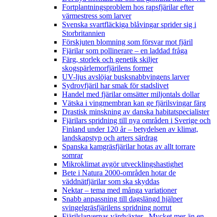
Fortplantningsproblem hos rapsfjärilar efter
värmestress som larver
Svenska svartfläckiga blåvingar sprider sig i
Storbritannien
Förskjuten blomning som försvar mot fjäril
Fjärilar som pollinerare – en laddad fråga
Färg, storlek och genetik skiljer
skogspärlemorfjärilens former
UV-ljus avslöjar busksnabbvingens larver
Sydrovfjäril har smak för stadslivet
Handel med fjärilar omsätter miljontals dollar
Vätska i vingmembran kan ge fjärilsvingar färg
Drastisk minskning av danska habitatspecialister
Fjärilars spridning till nya områden i Sverige och
Finland under 120 år
– betydelsen av klimat,
landskapstyp och arters särdrag
Spanska kamgräsfjärilar hotas av allt torrare
somrar
Mikroklimat avgör utvecklingshastighet
Bete i Natura 2000-områden hotar de
väddnätfjärilar som ska skyddas
Nektar – tema med många variationer
Snabb anpassning till dagslängd hjälper
svingelgräsfjärilens spridning norrut
Fjärilslarvernas värdväxter– Mycket mer än en