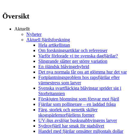
Översikt
Aktuellt
Nyheter
Aktuell fjärilsforskning
Hela artikellistan
Om forskningsartiklar och referenser
Varför förlorade vi tre svenska dagfjärilar?
Slingrande slåtter ger större variation
En öländsk blåvingehybrid
Det nya normala får oss att glömma hur det var
Fortplantningsproblem hos rapsfjärilar efter
värmestress som larver
Svenska svartfläckiga blåvingar sprider sig i
Storbritannien
Förskjuten blomning som försvar mot fjäril
Fjärilar som pollinerare – en laddad fråga
Färg, storlek och genetik skiljer
skogspärlemorfjärilens former
UV-ljus avslöjar busksnabbvingens larver
Sydrovfjäril har smak för stadslivet
Handel med fjärilar omsätter miljontals dollar