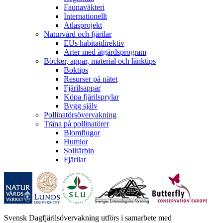
Faunaväkteri
Internationellt
Atlasprojekt
Naturvård och fjärilar
EUs habitatdirektiv
Arter med åtgärdsprogram
Böcker, appar, material och länktips
Boktips
Resurser på nätet
Fjärilsappar
Köpa fjärilsprylar
Bygg själv
Pollinatörsövervakning
Träna på pollinatörer
Blomflugor
Humlor
Solitärbin
Fjärilar
Svensk Dagfjärilsövervakning utförs i samarbete med