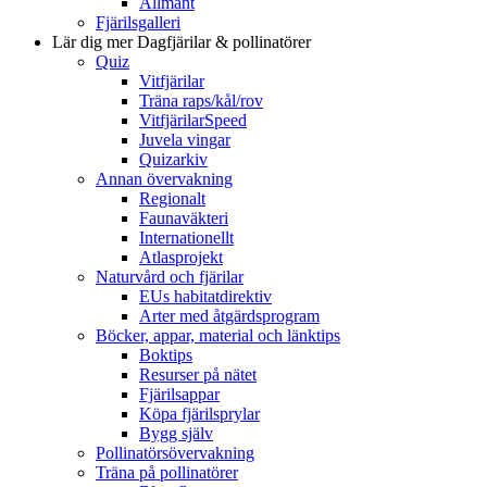
Allmänt
Fjärilsgalleri
Lär dig mer
Dagfjärilar & pollinatörer
Quiz
Vitfjärilar
Träna raps/kål/rov
VitfjärilarSpeed
Juvela vingar
Quizarkiv
Annan övervakning
Regionalt
Faunaväkteri
Internationellt
Atlasprojekt
Naturvård och fjärilar
EUs habitatdirektiv
Arter med åtgärdsprogram
Böcker, appar, material och länktips
Boktips
Resurser på nätet
Fjärilsappar
Köpa fjärilsprylar
Bygg själv
Pollinatörsövervakning
Träna på pollinatörer