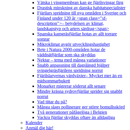
Vätska i vingmembran kan ge fjärilsvingar färg
Drastisk minskning av danska habitatspecialister
Fjärilars spridning till nya områden i Sverige och
Finland under 120 år <span class="sf-
description">– betydelsen av klimat,
landskapstyp och arters särdrag</span>
Spanska kamgräsfjärilar hotas av allt torrare
somrar
Mikroklimat avgör utvecklingshastighet
Bete i Natura 2000-områden hotar de
väddnätfjärilar som ska skyddas
Nektar – tema med många variationer
Snabb anpassning till dagslängd hjälper
svingelgräsfjärilens spridning norrut
Fjärilslarvernas värdväxter– Mycket mer än en
midsommarbukett
Monarker migrerar söderut allt senare
Mindre kräsna sydrovfjärilar sprider sig snabbt
norrut
Vad tittar du på?
Många slags pollinerare ger större bomullsskörd
Två generationer påfågelöga i Belgien
Vackra fjärilar skyddas oftare än alldagliga
Kalender
Anmäl dig här!