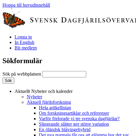
Hoppa till huvudinnehåll
Logga in
In English
Bli medlem
Sökformulär
Sök på webbplatsen
Aktuellt
Nyheter och kalender
Nyheter
Aktuell fjärilsforskning
Hela artikellistan
Om forskningsartiklar och referenser
Varför förlorade vi tre svenska dagfjärilar?
Slingrande slåtter ger större variation
En öländsk blåvingehybrid
Det nya normala får oss att glömma hur det var