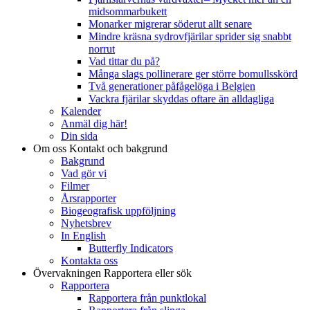
midsommarbukett
Monarker migrerar söderut allt senare
Mindre kräsna sydrovfjärilar sprider sig snabbt
norrut
Vad tittar du på?
Många slags pollinerare ger större bomullsskörd
Två generationer påfågelöga i Belgien
Vackra fjärilar skyddas oftare än alldagliga
Kalender
Anmäl dig här!
Din sida
Om oss
Kontakt och bakgrund
Bakgrund
Vad gör vi
Filmer
Årsrapporter
Biogeografisk uppföljning
Nyhetsbrev
In English
Butterfly Indicators
Kontakta oss
Övervakningen
Rapportera eller sök
Rapportera
Rapportera från punktlokal