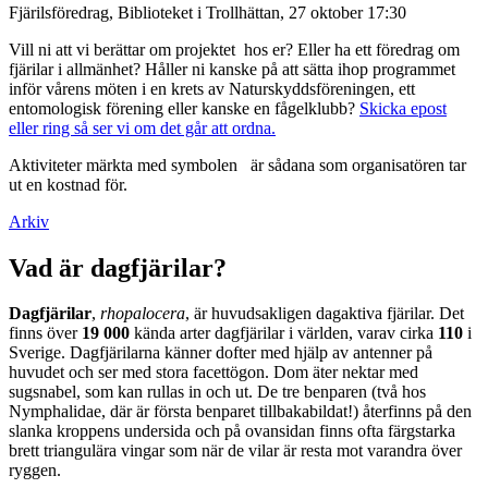
Fjärilsföredrag, Biblioteket i Trollhättan, 27 oktober 17:30
Vill ni att vi berättar om projektet hos er? Eller ha ett föredrag om
fjärilar i allmänhet? Håller ni kanske på att sätta ihop programmet
inför vårens möten i en krets av Naturskyddsföreningen, ett
entomologisk förening eller kanske en fågelklubb?
Skicka epost
eller ring så ser vi om det går att ordna.
Aktiviteter märkta med symbolen
är sådana som organisatören tar
ut en kostnad för.
Arkiv
Vad är dagfjärilar?
Dagfjärilar
,
rhopalocera
, är huvudsakligen dagaktiva fjärilar. Det
finns över
19 000
kända arter dagfjärilar i världen, varav cirka
110
i
Sverige. Dagfjärilarna känner dofter med hjälp av antenner på
huvudet och ser med stora facettögon. Dom äter nektar med
sugsnabel, som kan rullas in och ut. De tre benparen (två hos
Nymphalidae, där är första benparet tillbakabildat!) återfinns på den
slanka kroppens undersida och på ovansidan finns ofta färgstarka
brett triangulära vingar som när de vilar är resta mot varandra över
ryggen.