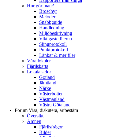
Rapportera från slinga
Hur gör man?
Broschyr
Metoder
Snabbguide
Handledning
Miljöbeskrivning
Viktigaste filerna
Slingprotokoll
Punktprotokoll
Länkar & mer filer
Våra lokaler
Fjärilskarta
Lokala sidor
Gotland
Jämtland
Närke
Västerbotten
Västmanland
Västra Götaland
Forum
Visa, diskutera, artbestäm
Översikt
Ämnen
Fjärilsfrågor
Bilder