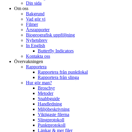
Din sida
Om oss
Bakgrund
Vad gör vi
Filmer
Årsrapporter
Biogeografisk uppföljning
Nyhetsbrev
In English
Butterfly Indicators
Kontakta oss
Övervakningen
Rapportera
Rapportera från punktlokal
Rapportera från slinga
Hur gör man?
Broschyr
Metoder
Snabbguide
Handledning
Miljöbeskrivning
Viktigaste filerna
Slingprotokoll
Punktprotokoll
Länkar & mer filer