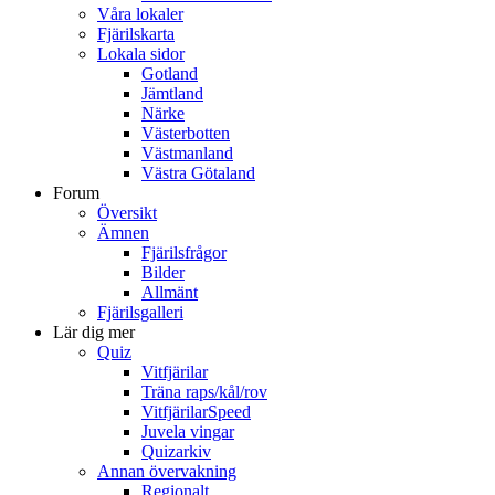
Våra lokaler
Fjärilskarta
Lokala sidor
Gotland
Jämtland
Närke
Västerbotten
Västmanland
Västra Götaland
Forum
Översikt
Ämnen
Fjärilsfrågor
Bilder
Allmänt
Fjärilsgalleri
Lär dig mer
Quiz
Vitfjärilar
Träna raps/kål/rov
VitfjärilarSpeed
Juvela vingar
Quizarkiv
Annan övervakning
Regionalt