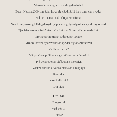
Mikroklimat avgör utvecklingshastighet
Bete i Natura 2000-områden hotar de väddnätfjärilar som ska skyddas
Nektar – tema med många variationer
Snabb anpassning till dagslängd hjälper svingelgräsfjärilens spridning norrut
Fjärilslarvernas värdväxter– Mycket mer än en midsommarbukett
Monarker migrerar söderut allt senare
Mindre kräsna sydrovfjärilar sprider sig snabbt norrut
Vad tittar du på?
Många slags pollinerare ger större bomullsskörd
Två generationer påfågelöga i Belgien
Vackra fjärilar skyddas oftare än alldagliga
Kalender
Anmäl dig här!
Din sida
Om oss
Bakgrund
Vad gör vi
Filmer