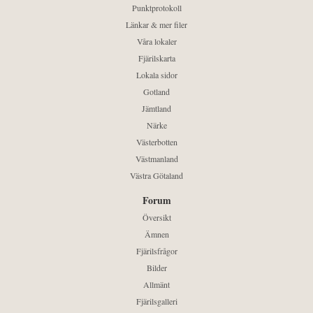
Punktprotokoll
Länkar & mer filer
Våra lokaler
Fjärilskarta
Lokala sidor
Gotland
Jämtland
Närke
Västerbotten
Västmanland
Västra Götaland
Forum
Översikt
Ämnen
Fjärilsfrågor
Bilder
Allmänt
Fjärilsgalleri