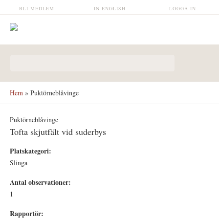
Hoppa till huvudinnehåll
BLI MEDLEM
IN ENGLISH
LOGGA IN
Sökformulär
Hem
» Puktörneblåvinge
Puktörneblåvinge
Tofta skjutfält vid suderbys
Platskategori:
Slinga
Antal observationer:
1
Rapportör: