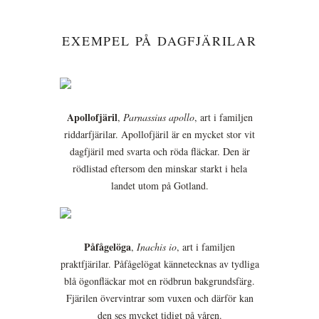
EXEMPEL PÅ DAGFJÄRILAR
Apollofjäril
,
Parnassius apollo
, art i familjen
riddarfjärilar. Apollofjäril är en mycket stor vit
dagfjäril med svarta och röda fläckar. Den är
rödlistad eftersom den minskar starkt i hela
landet utom på Gotland.
Påfågelöga
,
Inachis io
, art i familjen
praktfjärilar. Påfågelögat kännetecknas av tydliga
blå ögonfläckar mot en rödbrun bakgrundsfärg.
Fjärilen övervintrar som vuxen och därför kan
den ses mycket tidigt på våren.