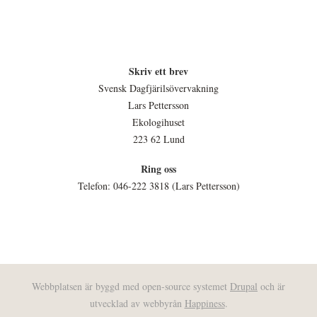
Skriv ett brev
Svensk Dagfjärilsövervakning
Lars Pettersson
Ekologihuset
223 62 Lund
Ring oss
Telefon: 046-222 3818 (Lars Pettersson)
Webbplatsen är byggd med open-source systemet
Drupal
och är
utvecklad av webbyrån
Happiness
.