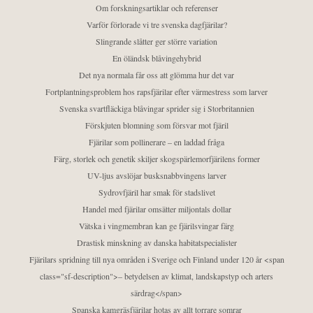
Om forskningsartiklar och referenser
Varför förlorade vi tre svenska dagfjärilar?
Slingrande slåtter ger större variation
En öländsk blåvingehybrid
Det nya normala får oss att glömma hur det var
Fortplantningsproblem hos rapsfjärilar efter värmestress som larver
Svenska svartfläckiga blåvingar sprider sig i Storbritannien
Förskjuten blomning som försvar mot fjäril
Fjärilar som pollinerare – en laddad fråga
Färg, storlek och genetik skiljer skogspärlemorfjärilens former
UV-ljus avslöjar busksnabbvingens larver
Sydrovfjäril har smak för stadslivet
Handel med fjärilar omsätter miljontals dollar
Vätska i vingmembran kan ge fjärilsvingar färg
Drastisk minskning av danska habitatspecialister
Fjärilars spridning till nya områden i Sverige och Finland under 120 år <span
class="sf-description">– betydelsen av klimat, landskapstyp och arters
särdrag</span>
Spanska kamgräsfjärilar hotas av allt torrare somrar