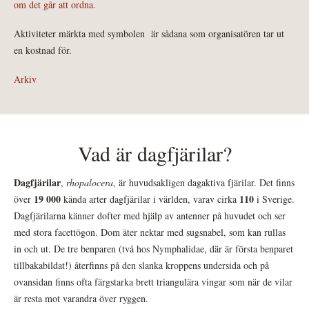
om det går att ordna.
Aktiviteter märkta med symbolen
är sådana som organisatören tar ut
en kostnad för.
Arkiv
Vad är dagfjärilar?
Dagfjärilar
,
rhopalocera
, är huvudsakligen dagaktiva fjärilar. Det finns
19 000
110
över
kända arter dagfjärilar i världen, varav cirka
i Sverige.
Dagfjärilarna känner dofter med hjälp av antenner på huvudet och ser
med stora facettögon. Dom äter nektar med sugsnabel, som kan rullas
in och ut. De tre benparen (två hos Nymphalidae, där är första benparet
tillbakabildat!) återfinns på den slanka kroppens undersida och på
ovansidan finns ofta färgstarka brett triangulära vingar som när de vilar
är resta mot varandra över ryggen.