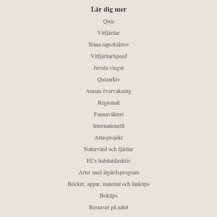
Lär dig mer
Quiz
Vitfjärilar
Träna raps/kål/rov
VitfjärilarSpeed
Juvela vingar
Quizarkiv
Annan övervakning
Regionalt
Faunaväkteri
Internationellt
Atlasprojekt
Naturvård och fjärilar
EUs habitatdirektiv
Arter med åtgärdsprogram
Böcker, appar, material och länktips
Boktips
Resurser på nätet