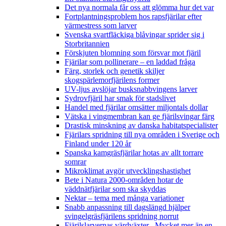
Det nya normala får oss att glömma hur det var
Fortplantningsproblem hos rapsfjärilar efter
värmestress som larver
Svenska svartfläckiga blåvingar sprider sig i
Storbritannien
Förskjuten blomning som försvar mot fjäril
Fjärilar som pollinerare – en laddad fråga
Färg, storlek och genetik skiljer
skogspärlemorfjärilens former
UV-ljus avslöjar busksnabbvingens larver
Sydrovfjäril har smak för stadslivet
Handel med fjärilar omsätter miljontals dollar
Vätska i vingmembran kan ge fjärilsvingar färg
Drastisk minskning av danska habitatspecialister
Fjärilars spridning till nya områden i Sverige och
Finland under 120 år
Spanska kamgräsfjärilar hotas av allt torrare
somrar
Mikroklimat avgör utvecklingshastighet
Bete i Natura 2000-områden hotar de
väddnätfjärilar som ska skyddas
Nektar – tema med många variationer
Snabb anpassning till dagslängd hjälper
svingelgräsfjärilens spridning norrut
Fjärilslarvernas värdväxter– Mycket mer än en