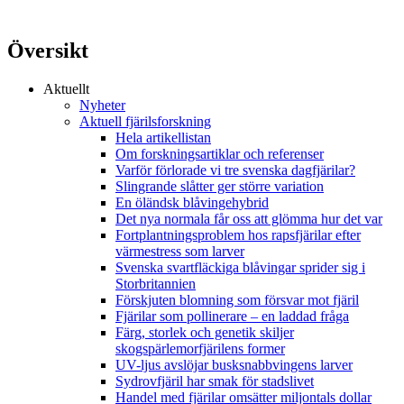
Översikt
Aktuellt
Nyheter
Aktuell fjärilsforskning
Hela artikellistan
Om forskningsartiklar och referenser
Varför förlorade vi tre svenska dagfjärilar?
Slingrande slåtter ger större variation
En öländsk blåvingehybrid
Det nya normala får oss att glömma hur det var
Fortplantningsproblem hos rapsfjärilar efter
värmestress som larver
Svenska svartfläckiga blåvingar sprider sig i
Storbritannien
Förskjuten blomning som försvar mot fjäril
Fjärilar som pollinerare – en laddad fråga
Färg, storlek och genetik skiljer
skogspärlemorfjärilens former
UV-ljus avslöjar busksnabbvingens larver
Sydrovfjäril har smak för stadslivet
Handel med fjärilar omsätter miljontals dollar