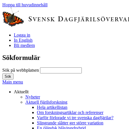
Hoppa till huvudinnehåll
Logga in
In English
Bli medlem
Sökformulär
Sök på webbplatsen
Main menu
Aktuellt
Nyheter
Aktuell fjärilsforskning
Hela artikellistan
Om forskningsartiklar och referenser
Varför förlorade vi tre svenska dagfjärilar?
Slingrande slåtter ger större variation
En öländsk blåvingehybrid