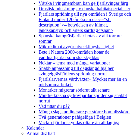
Vätska i vingmembran kan ge fjärilsvingar färg
Drastisk minskning av danska habitatspecialister
Fjärilars spridning till nya områden i Sverige och
Finland under 120 år <span class="sf-
description">– betydelsen av klimat,
landskapstyp och arters särdrag</span>
Spanska kamgräsfjärilar hotas av allt torrare
somrar
Mikroklimat avgör utvecklingshastighet
Bete i Natura 2000-områden hotar de
väddnätfjärilar som ska skyddas
Nektar – tema med många variationer
Snabb anpassning till dagslängd hjälper
svingelgräsfjärilens spridning norrut
Fjärilslarvernas värdväxter– Mycket mer än en
midsommarbukett
Monarker migrerar söderut allt senare
Mindre kräsna sydrovfjärilar sprider sig snabbt
norrut
Vad tittar du på?
Många slags pollinerare ger större bomullsskörd
Två generationer påfågelöga i Belgien
Vackra fjärilar skyddas oftare än alldagliga
Kalender
Anmäl dig här!