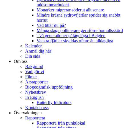
midsommarbukett
Monarker migrerar söderut allt senare
Mindre kräsna sydrovfjärilar sprider sig snabbt
norrut
Vad tittar du på?
Många slags pollinerare ger större bomullsskörd
Två generationer påfågelöga i Belgien
Vackra fjärilar skyddas oftare än alldagliga
Kalender
Anmäl dig här!
Din sida
Om oss
Bakgrund
Vad gör vi
Filmer
Årsrapporter
Biogeografisk uppföljning
Nyhetsbrev
In English
Butterfly Indicators
Kontakta oss
Övervakningen
Rapportera
Rapportera från punktlokal