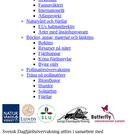
Faunaväkteri
Internationellt
Atlasprojekt
Naturvård och fjärilar
EUs habitatdirektiv
Arter med åtgärdsprogram
Böcker, appar, material och länktips
Boktips
Resurser på nätet
Fjärilsappar
Köpa fjärilsprylar
Bygg själv
Pollinatörsövervakning
Träna på pollinatörer
Blomflugor
Humlor
Solitärbin
Fjärilar
Svensk Dagfjärilsövervakning utförs i samarbete med