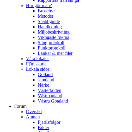
Rapportera från slinga
Hur gör man?
Broschyr
Metoder
Snabbguide
Handledning
Miljöbeskrivning
Viktigaste filerna
Slingprotokoll
Punktprotokoll
Länkar & mer filer
Våra lokaler
Fjärilskarta
Lokala sidor
Gotland
Jämtland
Närke
Västerbotten
Västmanland
Västra Götaland
Forum
Översikt
Ämnen
Fjärilsfrågor
Bilder