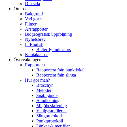
Din sida
Om oss
Bakgrund
Vad gör vi
Filmer
Årsrapporter
Biogeografisk uppföljning
Nyhetsbrev
In English
Butterfly Indicators
Kontakta oss
Övervakningen
Rapportera
Rapportera från punktlokal
Rapportera från slinga
Hur gör man?
Broschyr
Metoder
Snabbguide
Handledning
Miljöbeskrivning
Viktigaste filerna
Slingprotokoll
Punktprotokoll
Länkar & mer filer