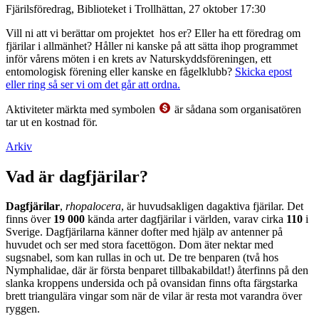
Fjärilsföredrag, Biblioteket i Trollhättan, 27 oktober 17:30
Vill ni att vi berättar om projektet hos er? Eller ha ett föredrag om
fjärilar i allmänhet? Håller ni kanske på att sätta ihop programmet
inför vårens möten i en krets av Naturskyddsföreningen, ett
entomologisk förening eller kanske en fågelklubb?
Skicka epost
eller ring så ser vi om det går att ordna.
Aktiviteter märkta med symbolen
är sådana som organisatören
tar ut en kostnad för.
Arkiv
Vad är dagfjärilar?
Dagfjärilar
,
rhopalocera
, är huvudsakligen dagaktiva fjärilar. Det
finns över
19 000
kända arter dagfjärilar i världen, varav cirka
110
i
Sverige. Dagfjärilarna känner dofter med hjälp av antenner på
huvudet och ser med stora facettögon. Dom äter nektar med
sugsnabel, som kan rullas in och ut. De tre benparen (två hos
Nymphalidae, där är första benparet tillbakabildat!) återfinns på den
slanka kroppens undersida och på ovansidan finns ofta färgstarka
brett triangulära vingar som när de vilar är resta mot varandra över
ryggen.