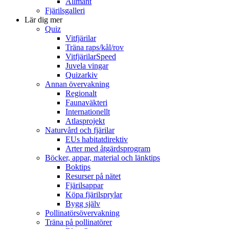
Allmänt
Fjärilsgalleri
Lär dig mer
Quiz
Vitfjärilar
Träna raps/kål/rov
VitfjärilarSpeed
Juvela vingar
Quizarkiv
Annan övervakning
Regionalt
Faunaväkteri
Internationellt
Atlasprojekt
Naturvård och fjärilar
EUs habitatdirektiv
Arter med åtgärdsprogram
Böcker, appar, material och länktips
Boktips
Resurser på nätet
Fjärilsappar
Köpa fjärilsprylar
Bygg själv
Pollinatörsövervakning
Träna på pollinatörer