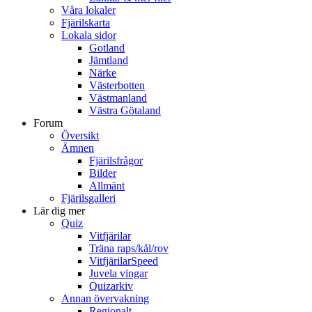
Våra lokaler
Fjärilskarta
Lokala sidor
Gotland
Jämtland
Närke
Västerbotten
Västmanland
Västra Götaland
Forum
Översikt
Ämnen
Fjärilsfrågor
Bilder
Allmänt
Fjärilsgalleri
Lär dig mer
Quiz
Vitfjärilar
Träna raps/kål/rov
VitfjärilarSpeed
Juvela vingar
Quizarkiv
Annan övervakning
Regionalt