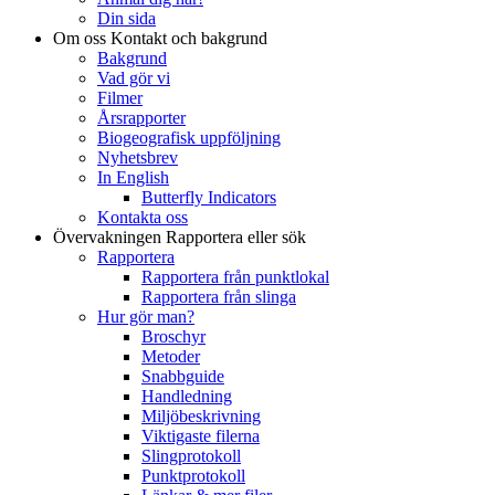
Din sida
Om oss
Kontakt och bakgrund
Bakgrund
Vad gör vi
Filmer
Årsrapporter
Biogeografisk uppföljning
Nyhetsbrev
In English
Butterfly Indicators
Kontakta oss
Övervakningen
Rapportera eller sök
Rapportera
Rapportera från punktlokal
Rapportera från slinga
Hur gör man?
Broschyr
Metoder
Snabbguide
Handledning
Miljöbeskrivning
Viktigaste filerna
Slingprotokoll
Punktprotokoll