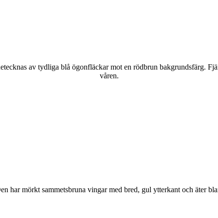
kännetecknas av tydliga blå ögonfläckar mot en rödbrun bakgrundsfärg. Fj
våren.
r. Den har mörkt sammetsbruna vingar med bred, gul ytterkant och äter bla