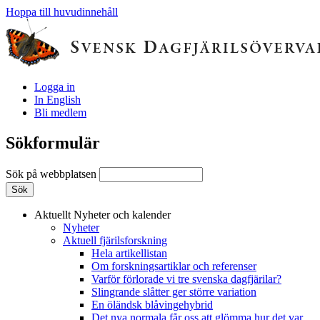
Hoppa till huvudinnehåll
Logga in
In English
Bli medlem
Sökformulär
Sök på webbplatsen
Aktuellt
Nyheter och kalender
Nyheter
Aktuell fjärilsforskning
Hela artikellistan
Om forskningsartiklar och referenser
Varför förlorade vi tre svenska dagfjärilar?
Slingrande slåtter ger större variation
En öländsk blåvingehybrid
Det nya normala får oss att glömma hur det var