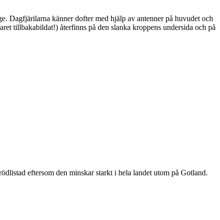
ge. Dagfjärilarna känner dofter med hjälp av antenner på huvudet och
ret tillbakabildat!) återfinns på den slanka kroppens undersida och på
är rödlistad eftersom den minskar starkt i hela landet utom på Gotland.