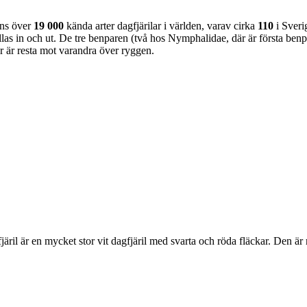
nns över
19 000
kända arter dagfjärilar i världen, varav cirka
110
i Sveri
as in och ut. De tre benparen (två hos Nymphalidae, där är första benpa
ar är resta mot varandra över ryggen.
lofjäril är en mycket stor vit dagfjäril med svarta och röda fläckar. Den 