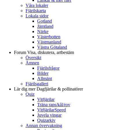
Länkar & mer filer
Våra lokaler
Fjärilskarta
Lokala sidor
Gotland
Jämtland
Närke
Västerbotten
Västmanland
Västra Götaland
Forum
Visa, diskutera, artbestäm
Översikt
Ämnen
Fjärilsfrågor
Bilder
Allmänt
Fjärilsgalleri
Lär dig mer
Dagfjärilar & pollinatörer
Quiz
Vitfjärilar
Träna raps/kål/rov
VitfjärilarSpeed
Juvela vingar
Quizarkiv
Annan övervakning