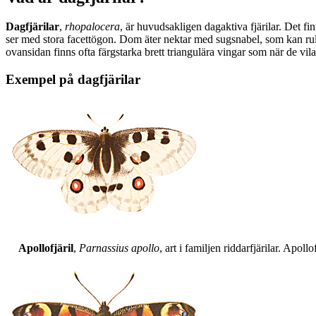
Dagfjärilar
,
rhopalocera
, är huvudsakligen dagaktiva fjärilar. Det fi
ser med stora facettögon. Dom äter nektar med sugsnabel, som kan rull
ovansidan finns ofta färgstarka brett triangulära vingar som när de vil
Exempel på dagfjärilar
Apollofjäril
,
Parnassius apollo
, art i familjen riddarfjärilar. Apol