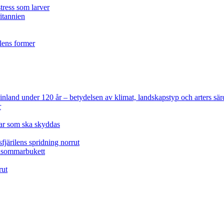
tress som larver
ritannien
ilens former
 Finland under 120 år
– betydelsen av klimat, landskapstyp och arters sär
r
lar som ska skyddas
fjärilens spridning norrut
idsommarbukett
rut