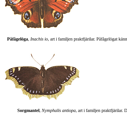
Påfågelöga
,
Inachis io
, art i familjen praktfjärilar. Påfågelögat 
Sorgmantel
,
Nymphalis antiopa
, art i familjen praktfjärila