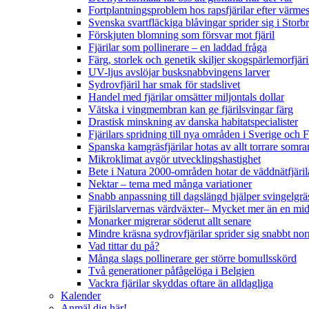
Fortplantningsproblem hos rapsfjärilar efter värmes
Svenska svartfläckiga blåvingar sprider sig i Storb
Förskjuten blomning som försvar mot fjäril
Fjärilar som pollinerare – en laddad fråga
Färg, storlek och genetik skiljer skogspärlemorfjär
UV-ljus avslöjar busksnabbvingens larver
Sydrovfjäril har smak för stadslivet
Handel med fjärilar omsätter miljontals dollar
Vätska i vingmembran kan ge fjärilsvingar färg
Drastisk minskning av danska habitatspecialister
Fjärilars spridning till nya områden i Sverige och
Spanska kamgräsfjärilar hotas av allt torrare somra
Mikroklimat avgör utvecklingshastighet
Bete i Natura 2000-områden hotar de väddnätfjäri
Nektar – tema med många variationer
Snabb anpassning till dagslängd hjälper svingelgräs
Fjärilslarvernas värdväxter– Mycket mer än en m
Monarker migrerar söderut allt senare
Mindre kräsna sydrovfjärilar sprider sig snabbt nor
Vad tittar du på?
Många slags pollinerare ger större bomullsskörd
Två generationer påfågelöga i Belgien
Vackra fjärilar skyddas oftare än alldagliga
Kalender
Anmäl dig här!