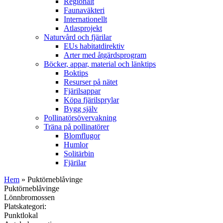
Regionalt
Faunaväkteri
Internationellt
Atlasprojekt
Naturvård och fjärilar
EUs habitatdirektiv
Arter med åtgärdsprogram
Böcker, appar, material och länktips
Boktips
Resurser på nätet
Fjärilsappar
Köpa fjärilsprylar
Bygg själv
Pollinatörsövervakning
Träna på pollinatörer
Blomflugor
Humlor
Solitärbin
Fjärilar
Hem
» Puktörneblåvinge
Puktörneblåvinge
Lönnbromossen
Platskategori:
Punktlokal