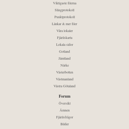
Viktigaste filerna
Slingprotokoll
Punktprotokoll
Länkar & mer filer
Våra lokaler
Fjärilskarta
Lokala sidor
Gotland
Jämtland
Närke
Västerbotten
Västmanland
Västra Götaland
Forum
Översikt
Ämnen
Fjärilsfrågor
Bilder