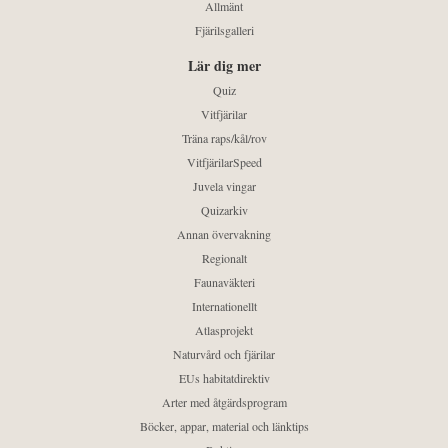
Allmänt
Fjärilsgalleri
Lär dig mer
Quiz
Vitfjärilar
Träna raps/kål/rov
VitfjärilarSpeed
Juvela vingar
Quizarkiv
Annan övervakning
Regionalt
Faunaväkteri
Internationellt
Atlasprojekt
Naturvård och fjärilar
EUs habitatdirektiv
Arter med åtgärdsprogram
Böcker, appar, material och länktips