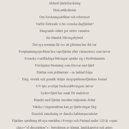
Aktuell fjärilsforskning
Hela artikellistan
Om forskningsartiklar och referenser
Varför förlorade vi tre svenska dagfjärilar?
Slingrande slåtter ger större variation
En öländsk blåvingehybrid
Det nya normala får oss att glömma hur det var
Fortplantningsproblem hos rapsfjärilar efter värmestress som larver
Svenska svartfläckiga blåvingar sprider sig i Storbritannien
Förskjuten blomning som försvar mot fjäril
Fjärilar som pollinerare – en laddad fråga
Färg, storlek och genetik skiljer skogspärlemorfjärilens former
UV-ljus avslöjar busksnabbvingens larver
Sydrovfjäril har smak för stadslivet
Handel med fjärilar omsätter miljontals dollar
Vätska i vingmembran kan ge fjärilsvingar färg
Drastisk minskning av danska habitatspecialister
Fjärilars spridning till nya områden i Sverige och Finland under 120 år <span
class="sf-description">– betydelsen av klimat, landskapstyp och arters