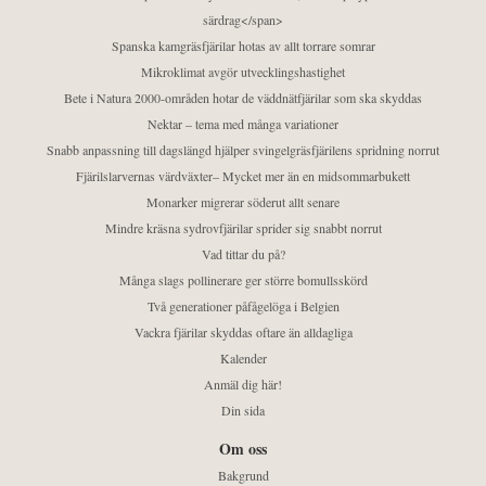
särdrag</span>
Spanska kamgräsfjärilar hotas av allt torrare somrar
Mikroklimat avgör utvecklingshastighet
Bete i Natura 2000-områden hotar de väddnätfjärilar som ska skyddas
Nektar – tema med många variationer
Snabb anpassning till dagslängd hjälper svingelgräsfjärilens spridning norrut
Fjärilslarvernas värdväxter– Mycket mer än en midsommarbukett
Monarker migrerar söderut allt senare
Mindre kräsna sydrovfjärilar sprider sig snabbt norrut
Vad tittar du på?
Många slags pollinerare ger större bomullsskörd
Två generationer påfågelöga i Belgien
Vackra fjärilar skyddas oftare än alldagliga
Kalender
Anmäl dig här!
Din sida
Om oss
Bakgrund