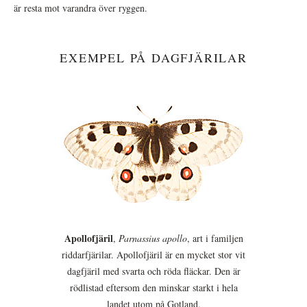
är resta mot varandra över ryggen.
EXEMPEL PÅ DAGFJÄRILAR
Apollofjäril
,
Parnassius apollo
, art i familjen
riddarfjärilar. Apollofjäril är en mycket stor vit
dagfjäril med svarta och röda fläckar. Den är
rödlistad eftersom den minskar starkt i hela
landet utom på Gotland.