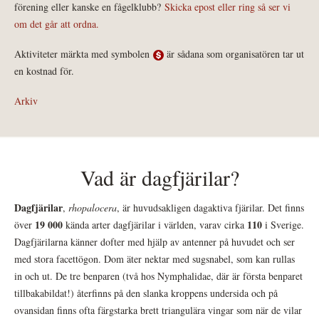
förening eller kanske en fågelklubb?
Skicka epost eller ring så ser vi
om det går att ordna.
Aktiviteter märkta med symbolen
är sådana som organisatören tar ut
en kostnad för.
Arkiv
Vad är dagfjärilar?
Dagfjärilar
,
rhopalocera
, är huvudsakligen dagaktiva fjärilar. Det finns
19 000
110
över
kända arter dagfjärilar i världen, varav cirka
i Sverige.
Dagfjärilarna känner dofter med hjälp av antenner på huvudet och ser
med stora facettögon. Dom äter nektar med sugsnabel, som kan rullas
in och ut. De tre benparen (två hos Nymphalidae, där är första benparet
tillbakabildat!) återfinns på den slanka kroppens undersida och på
ovansidan finns ofta färgstarka brett triangulära vingar som när de vilar