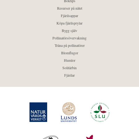
Boktips
Resurser på nätet
Fjärilsappar
Köpa fjärilsprylar
Bygg själv
Pollinatörsövervakning
Träna på pollinatörer
Blomflugor
Humlor
Solitärbin
Fjärilar