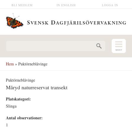
Hoppa till huvudinnehåll
BLI MEDLEM
IN ENGLISH
LOGGA IN
Sökformulär
Hem
» Puktörneblåvinge
Puktörneblåvinge
Måryd naturreservat transekt
Platskategori:
Slinga
Antal observationer:
1