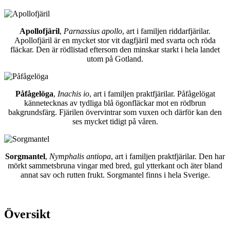
Apollofjäril
,
Parnassius apollo
, art i familjen riddarfjärilar.
Apollofjäril är en mycket stor vit dagfjäril med svarta och röda
fläckar. Den är rödlistad eftersom den minskar starkt i hela landet
utom på Gotland.
Påfågelöga
,
Inachis io
, art i familjen praktfjärilar. Påfågelögat
kännetecknas av tydliga blå ögonfläckar mot en rödbrun
bakgrundsfärg. Fjärilen övervintrar som vuxen och därför kan den
ses mycket tidigt på våren.
Sorgmantel
,
Nymphalis antiopa
, art i familjen praktfjärilar. Den har
mörkt sammetsbruna vingar med bred, gul ytterkant och äter bland
annat sav och rutten frukt. Sorgmantel finns i hela Sverige.
Översikt