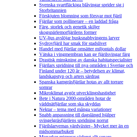
Svenska svartfläckiga blåvingar sprider sig i
Storbritannien
Förskjuten blomning som försvar mot fjäril
Fjärilar som pollinerare – en laddad fråga
Färg, storlek och genetik skiljer
skogspärlemorfjärilens former
UV-ljus avslöjar busksnabbvingens larver
Sydrovfjäril har smak för stadslivet
Handel med fjärilar omsätter miljontals dollar
Vätska i vingmembran kan ge fjärilsvingar färg
Drastisk minskning av danska habitatspecialister
Fjärilars spridning till nya områden i Sverige och
Finland under 120 år
– betydelsen av klimat,
landskapstyp och arters särdrag
Spanska kamgräsfjärilar hotas av allt torrare
somrar
Mikroklimat avgör utvecklingshastighet
Bete i Natura 2000-områden hotar de
väddnätfjärilar som ska skyddas
Nektar – tema med många variationer
Snabb anpassning till dagslängd hjälper
svingelgräsfjärilens spridning norrut
Fjärilslarvernas värdväxter– Mycket mer än en
midsommarbukett
Monarker migrerar söderut allt senare