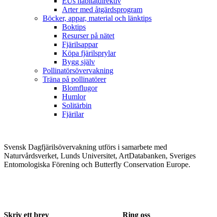
EUs habitatdirektiv
Arter med åtgärdsprogram
Böcker, appar, material och länktips
Boktips
Resurser på nätet
Fjärilsappar
Köpa fjärilsprylar
Bygg själv
Pollinatörsövervakning
Träna på pollinatörer
Blomflugor
Humlor
Solitärbin
Fjärilar
Svensk Dagfjärilsövervakning utförs i samarbete med
Naturvårdsverket, Lunds Universitet, ArtDatabanken, Sveriges
Entomologiska Förening och Butterfly Conservation Europe.
Skriv ett brev
Ring oss