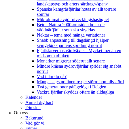
landskapstyp och arters särdrag</span>
Spanska kamgräsfjärilar hotas av allt torrare
somrar
Mikroklimat avgör utvecklingshastighet
Bete i Natura 2000-områden hotar de
väddnätfjärilar som ska skyddas
Nektar – tema med många variationer
Snabb anpassning till dagslängd hjälper
svingelgräsfjärilens spridning norrut
Fjärilslarvernas värdväxter– Mycket mer än en
midsommarbukett
Monarker migrerar söderut allt senare
Mindre kräsna sydrovfjärilar sprider sig snabbt
norrut
Vad tittar du på?
Många slags pollinerare ger större bomullsskörd
Två generationer påfågelöga i Belgien
Vackra fjärilar skyddas oftare än alldagliga
Kalender
Anmäl dig här!
Din sida
Om oss
Bakgrund
Vad gör vi
Filmer