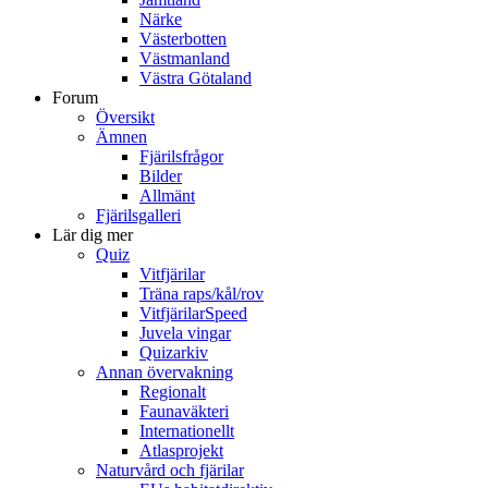
Närke
Västerbotten
Västmanland
Västra Götaland
Forum
Översikt
Ämnen
Fjärilsfrågor
Bilder
Allmänt
Fjärilsgalleri
Lär dig mer
Quiz
Vitfjärilar
Träna raps/kål/rov
VitfjärilarSpeed
Juvela vingar
Quizarkiv
Annan övervakning
Regionalt
Faunaväkteri
Internationellt
Atlasprojekt
Naturvård och fjärilar