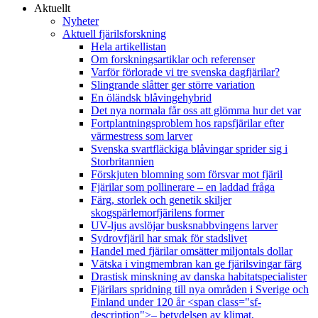
Aktuellt
Nyheter
Aktuell fjärilsforskning
Hela artikellistan
Om forskningsartiklar och referenser
Varför förlorade vi tre svenska dagfjärilar?
Slingrande slåtter ger större variation
En öländsk blåvingehybrid
Det nya normala får oss att glömma hur det var
Fortplantningsproblem hos rapsfjärilar efter
värmestress som larver
Svenska svartfläckiga blåvingar sprider sig i
Storbritannien
Förskjuten blomning som försvar mot fjäril
Fjärilar som pollinerare – en laddad fråga
Färg, storlek och genetik skiljer
skogspärlemorfjärilens former
UV-ljus avslöjar busksnabbvingens larver
Sydrovfjäril har smak för stadslivet
Handel med fjärilar omsätter miljontals dollar
Vätska i vingmembran kan ge fjärilsvingar färg
Drastisk minskning av danska habitatspecialister
Fjärilars spridning till nya områden i Sverige och
Finland under 120 år <span class="sf-
description">– betydelsen av klimat,