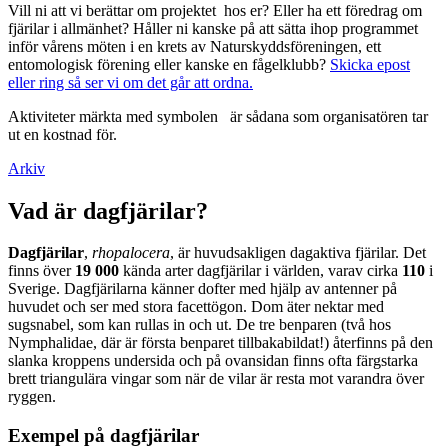
Vill ni att vi berättar om projektet hos er? Eller ha ett föredrag om
fjärilar i allmänhet? Håller ni kanske på att sätta ihop programmet
inför vårens möten i en krets av Naturskyddsföreningen, ett
entomologisk förening eller kanske en fågelklubb?
Skicka epost
eller ring så ser vi om det går att ordna.
Aktiviteter märkta med symbolen
är sådana som organisatören tar
ut en kostnad för.
Arkiv
Vad är dagfjärilar?
Dagfjärilar
,
rhopalocera
, är huvudsakligen dagaktiva fjärilar. Det
finns över
19 000
kända arter dagfjärilar i världen, varav cirka
110
i
Sverige. Dagfjärilarna känner dofter med hjälp av antenner på
huvudet och ser med stora facettögon. Dom äter nektar med
sugsnabel, som kan rullas in och ut. De tre benparen (två hos
Nymphalidae, där är första benparet tillbakabildat!) återfinns på den
slanka kroppens undersida och på ovansidan finns ofta färgstarka
brett triangulära vingar som när de vilar är resta mot varandra över
ryggen.
Exempel på dagfjärilar