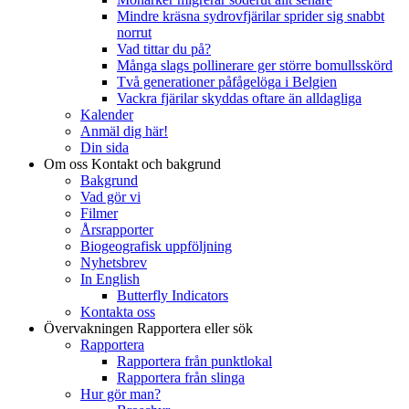
Mindre kräsna sydrovfjärilar sprider sig snabbt
norrut
Vad tittar du på?
Många slags pollinerare ger större bomullsskörd
Två generationer påfågelöga i Belgien
Vackra fjärilar skyddas oftare än alldagliga
Kalender
Anmäl dig här!
Din sida
Om oss
Kontakt och bakgrund
Bakgrund
Vad gör vi
Filmer
Årsrapporter
Biogeografisk uppföljning
Nyhetsbrev
In English
Butterfly Indicators
Kontakta oss
Övervakningen
Rapportera eller sök
Rapportera
Rapportera från punktlokal
Rapportera från slinga
Hur gör man?