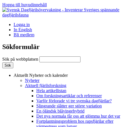
Hoppa till huvudinnehåll
Logga in
In English
Bli medlem
Sökformulär
Sök på webbplatsen
Aktuellt
Nyheter och kalender
Nyheter
Aktuell fjärilsforskning
Hela artikellistan
Om forskningsartiklar och referenser
Varför förlorade vi tre svenska dagfjärilar?
Slingrande slåtter ger större variation
En öländsk blåvingehybrid
Det nya normala får oss att glömma hur det var
Fortplantningsproblem hos rapsfjärilar efter
värmestress som larver