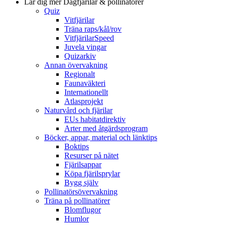
Lär dig mer
Dagfjärilar & pollinatörer
Quiz
Vitfjärilar
Träna raps/kål/rov
VitfjärilarSpeed
Juvela vingar
Quizarkiv
Annan övervakning
Regionalt
Faunaväkteri
Internationellt
Atlasprojekt
Naturvård och fjärilar
EUs habitatdirektiv
Arter med åtgärdsprogram
Böcker, appar, material och länktips
Boktips
Resurser på nätet
Fjärilsappar
Köpa fjärilsprylar
Bygg själv
Pollinatörsövervakning
Träna på pollinatörer
Blomflugor
Humlor