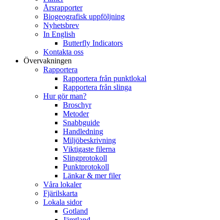
Årsrapporter
Biogeografisk uppföljning
Nyhetsbrev
In English
Butterfly Indicators
Kontakta oss
Övervakningen
Rapportera
Rapportera från punktlokal
Rapportera från slinga
Hur gör man?
Broschyr
Metoder
Snabbguide
Handledning
Miljöbeskrivning
Viktigaste filerna
Slingprotokoll
Punktprotokoll
Länkar & mer filer
Våra lokaler
Fjärilskarta
Lokala sidor
Gotland
Jämtland