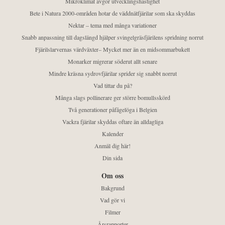
Mikroklimat avgör utvecklingshastighet
Bete i Natura 2000-områden hotar de väddnätfjärilar som ska skyddas
Nektar – tema med många variationer
Snabb anpassning till dagslängd hjälper svingelgräsfjärilens spridning norrut
Fjärilslarvernas värdväxter– Mycket mer än en midsommarbukett
Monarker migrerar söderut allt senare
Mindre kräsna sydrovfjärilar sprider sig snabbt norrut
Vad tittar du på?
Många slags pollinerare ger större bomullsskörd
Två generationer påfågelöga i Belgien
Vackra fjärilar skyddas oftare än alldagliga
Kalender
Anmäl dig här!
Din sida
Om oss
Bakgrund
Vad gör vi
Filmer
Årsrapporter