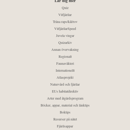
Lär dig mer
Quiz
Vitfjärilar
Träna raps/kål/rov
VitfjärilarSpeed
Juvela vingar
Quizarkiv
Annan övervakning
Regionalt
Faunaväkteri
Internationellt
Atlasprojekt
Naturvård och fjärilar
EUs habitatdirektiv
Arter med åtgärdsprogram
Böcker, appar, material och länktips
Boktips
Resurser på nätet
Fjärilsappar