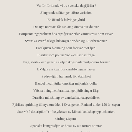
Varför förlorade vi tre svenska dagfjärilar?
Slingrande slåtter ger större variation
En öländsk blåvingehybrid
Det nya normala får oss att glömma hur det var
Fortplantningsproblem hos rapsfjärilar efter värmestress som larver
Svenska svartfläckiga blåvingar sprider sig i Storbritannien
Förskjuten blomning som försvar mot fjäril
Fjärilar som pollinerare – en laddad fråga
Färg, storlek och genetik skiljer skogspärlemorfjärilens former
UV-ljus avslöjar busksnabbvingens larver
Sydrovfjäril har smak för stadslivet
Handel med fjärilar omsätter miljontals dollar
Vätska i vingmembran kan ge fjärilsvingar färg
Drastisk minskning av danska habitatspecialister
Fjärilars spridning till nya områden i Sverige och Finland under 120 år <span
class="sf-description">– betydelsen av klimat, landskapstyp och arters
särdrag</span>
Spanska kamgräsfjärilar hotas av allt torrare somrar