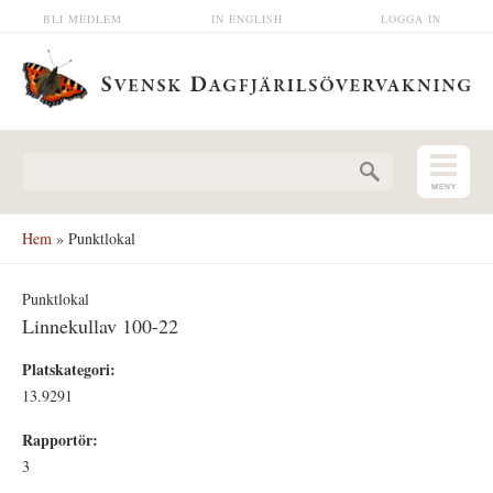
Hoppa till huvudinnehåll
BLI MEDLEM
IN ENGLISH
LOGGA IN
Sökformulär
Hem
» Punktlokal
Punktlokal
Linnekullav 100-22
Platskategori:
13.9291
Rapportör:
3