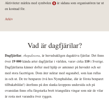
Aktiviteter märkta med symbolen
är sådana som organisatören tar ut
en kostnad för.
Arkiv
Vad är dagfjärilar?
Dagfjärilar
,
rhopalocera
, är huvudsakligen dagaktiva fjärilar. Det finns
19 000
110
över
kända arter dagfjärilar i världen, varav cirka
i Sverige.
Dagfjärilarna känner dofter med hjälp av antenner på huvudet och ser
med stora facettögon. Dom äter nektar med sugsnabel, som kan rullas
in och ut. De tre benparen (två hos Nymphalidae, där är första benparet
tillbakabildat!) återfinns på den slanka kroppens undersida och på
ovansidan finns ofta färgstarka brett triangulära vingar som när de vilar
är resta mot varandra över ryggen.