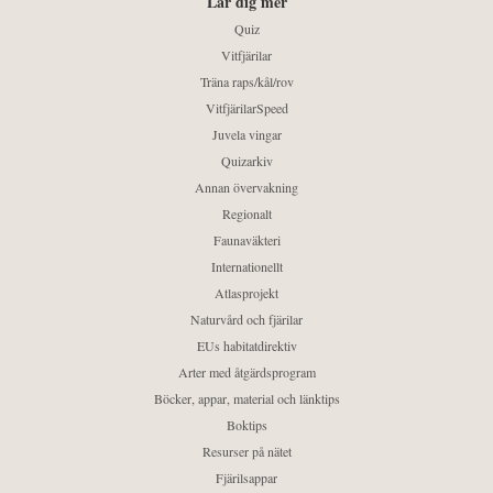
Lär dig mer
Quiz
Vitfjärilar
Träna raps/kål/rov
VitfjärilarSpeed
Juvela vingar
Quizarkiv
Annan övervakning
Regionalt
Faunaväkteri
Internationellt
Atlasprojekt
Naturvård och fjärilar
EUs habitatdirektiv
Arter med åtgärdsprogram
Böcker, appar, material och länktips
Boktips
Resurser på nätet
Fjärilsappar