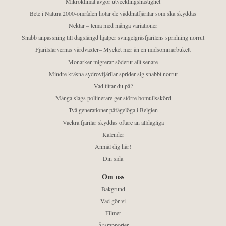
Mikroklimat avgör utvecklingshastighet
Bete i Natura 2000-områden hotar de väddnätfjärilar som ska skyddas
Nektar – tema med många variationer
Snabb anpassning till dagslängd hjälper svingelgräsfjärilens spridning norrut
Fjärilslarvernas värdväxter– Mycket mer än en midsommarbukett
Monarker migrerar söderut allt senare
Mindre kräsna sydrovfjärilar sprider sig snabbt norrut
Vad tittar du på?
Många slags pollinerare ger större bomullsskörd
Två generationer påfågelöga i Belgien
Vackra fjärilar skyddas oftare än alldagliga
Kalender
Anmäl dig här!
Din sida
Om oss
Bakgrund
Vad gör vi
Filmer
Årsrapporter