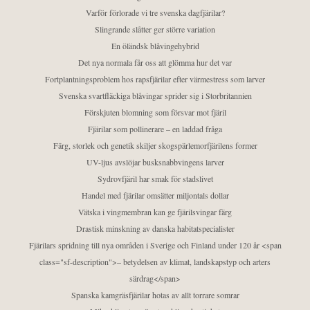
Varför förlorade vi tre svenska dagfjärilar?
Slingrande slåtter ger större variation
En öländsk blåvingehybrid
Det nya normala får oss att glömma hur det var
Fortplantningsproblem hos rapsfjärilar efter värmestress som larver
Svenska svartfläckiga blåvingar sprider sig i Storbritannien
Förskjuten blomning som försvar mot fjäril
Fjärilar som pollinerare – en laddad fråga
Färg, storlek och genetik skiljer skogspärlemorfjärilens former
UV-ljus avslöjar busksnabbvingens larver
Sydrovfjäril har smak för stadslivet
Handel med fjärilar omsätter miljontals dollar
Vätska i vingmembran kan ge fjärilsvingar färg
Drastisk minskning av danska habitatspecialister
Fjärilars spridning till nya områden i Sverige och Finland under 120 år <span
class="sf-description">– betydelsen av klimat, landskapstyp och arters
särdrag</span>
Spanska kamgräsfjärilar hotas av allt torrare somrar