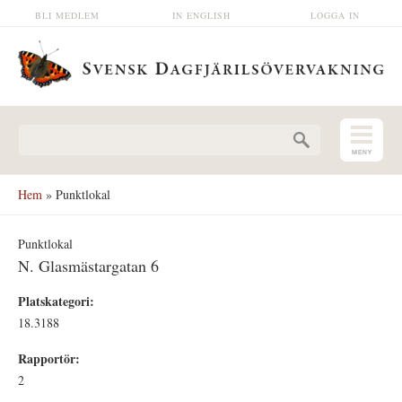
Hoppa till huvudinnehåll
BLI MEDLEM
IN ENGLISH
LOGGA IN
Sökformulär
Hem
» Punktlokal
Punktlokal
N. Glasmästargatan 6
Platskategori:
18.3188
Rapportör:
2