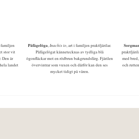
Påfågelöga
Sorgman
 i familjen
,
Inachis io
, art i familjen praktfjärilar.
t stor vit
Påfågelögat kännetecknas av tydliga blå
praktfjäri
r. Den är
ögonfläckar mot en rödbrun bakgrundsfärg. Fjärilen
med bred,
 hela landet
övervintrar som vuxen och därför kan den ses
och rutten
mycket tidigt på våren.