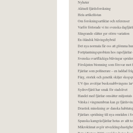
Nyheter
Aktuell fjärilsforskning
Hela artikellistan
Om forskningsartiklar och referenser
Varför förlorade vi tre svenska dagfjäri
Slingrande slåtter ger större variation
En öländsk blåvingehybrid
Det nya normala får oss att glömma hur
Fortplantningsproblem hos rapsfjärilar 
Svenska svartfläckiga blåvingar sprider 
Förskjuten blomning som försvar mot fj
Fjärilar som pollinerare – en laddad frå
Färg, storlek och genetik skiljer skogs
UV-ljus avslöjar busksnabbvingens lar
Sydrovfjäril har smak för stadslivet
Handel med fjärilar omsätter miljontals 
Vätska i vingmembran kan ge fjärilsvin
Drastisk minskning av danska habitatsp
Fjärilars spridning till nya områden i
Spanska kamgräsfjärilar hotas av allt t
Mikroklimat avgör utvecklingshastighe
Bete i Natura 2000-områden hotar de v