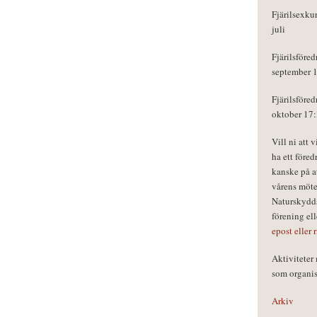
Fjärilsexku
juli
Fjärilsföred
september 
Fjärilsföred
oktober 17
Vill ni att 
ha ett föred
kanske på a
vårens möte
Naturskydds
förening el
epost eller 
Aktivitete
som organisa
Arkiv