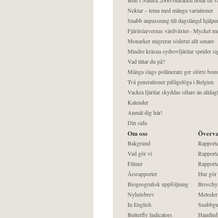
Nektar – tema med många variationer
Snabb anpassning till dagslängd hjälper
Fjärilslarvernas värdväxter– Mycket 
Monarker migrerar söderut allt senare
Mindre kräsna sydrovfjärilar sprider si
Vad tittar du på?
Många slags pollinerare ger större bom
Två generationer påfågelöga i Belgien
Vackra fjärilar skyddas oftare än alldag
Kalender
Anmäl dig här!
Din sida
Om oss
Överva
Bakgrund
Rapport
Vad gör vi
Rapporte
Filmer
Rapporte
Årsrapporter
Hur gör
Biogeografisk uppföljning
Broschy
Nyhetsbrev
Metoder
In English
Snabbgu
Butterfly Indicators
Handled