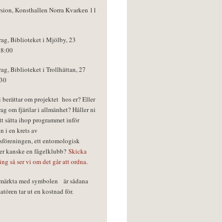
rsion, Konsthallen Norra Kvarken 11
rag, Biblioteket i Mjölby, 23
18:00
rag, Biblioteket i Trollhättan, 27
:30
vi berättar om projektet hos er? Eller
rag om fjärilar i allmänhet? Håller ni
tt sätta ihop programmet inför
n i en krets av
föreningen, ett entomologisk
ler kanske en fågelklubb?
Skicka
ring så ser vi om det går att ordna.
r märkta med symbolen
är sådana
tören tar ut en kostnad för.