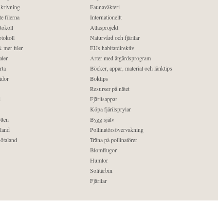
krivning
Faunaväkteri
e filerna
Internationellt
tokoll
Atlasprojekt
tokoll
Naturvård och fjärilar
 mer filer
EUs habitatdirektiv
aler
Arter med åtgärdsprogram
rta
Böcker, appar, material och länktips
idor
Boktips
Resurser på nätet
d
Fjärilsappar
Köpa fjärilsprylar
tten
Bygg själv
land
Pollinatörsövervakning
ötaland
Träna på pollinatörer
Blomflugor
Humlor
Solitärbin
Fjärilar