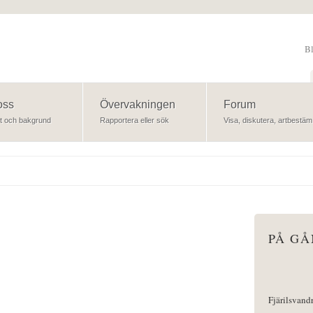
B
Sök
oss
Övervakningen
Forum
t och bakgrund
Rapportera eller sök
Visa, diskutera, artbestäm
PÅ G
Fjärilsvand