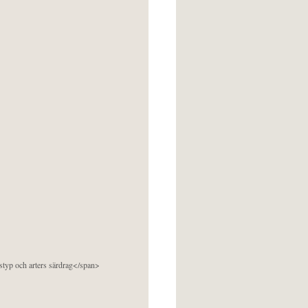
pstyp och arters särdrag</span>