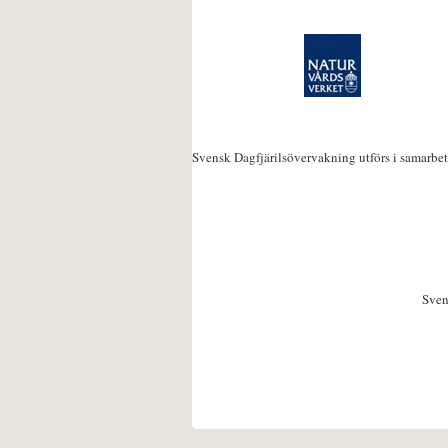
Svensk Dagfjärilsövervakning utförs i samarbe
Sven