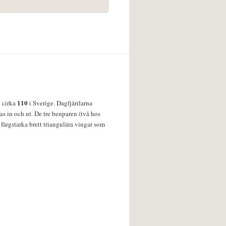
110
v cirka
i Sverige. Dagfjärilarna
s in och ut. De tre benparen (två hos
färgstarka brett triangulära vingar som