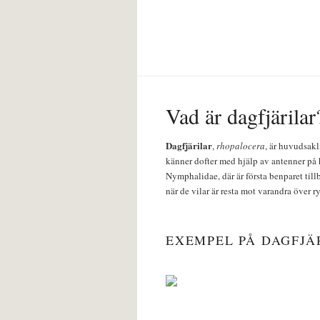
Vad är dagfjärilar
Dagfjärilar
,
rhopalocera
, är huvudsakl
känner dofter med hjälp av antenner på 
Nymphalidae, där är första benparet till
när de vilar är resta mot varandra över r
EXEMPEL PÅ DAGFJÄ