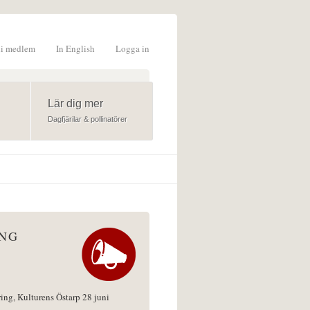
li medlem
In English
Logga in
formulär
Lär dig mer
Dagfjärilar & pollinatörer
ÅNG
ring, Kulturens Östarp 28 juni