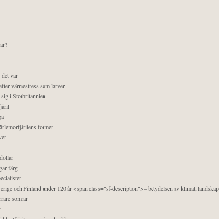
lar?
 det var
efter värmestress som larver
sig i Storbritannien
äril
ga
pärlemorfjärilens former
ver
dollar
gar färg
ecialister
 Sverige och Finland under 120 år <span class="sf-description">– betydelsen av klimat, landska
orrare somrar
t
äddnätfjärilar som ska skyddas