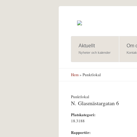
Hoppa till huvudinnehåll
Aktuellt
Om 
Nyheter och kalender
Kontak
Hem
» Punktlokal
Punktlokal
N. Glasmästargatan 6
Platskategori:
18.3188
Rapportör: