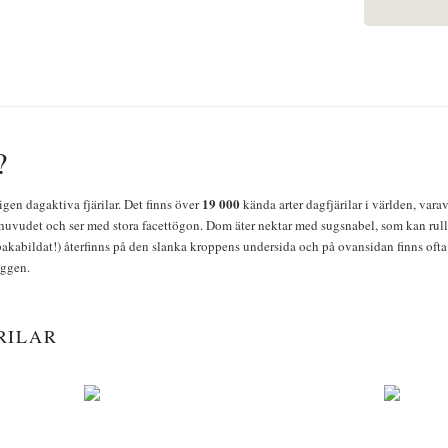
?
19 000
igen dagaktiva fjärilar. Det finns över
kända arter dagfjärilar i världen, vara
huvudet och ser med stora facettögon. Dom äter nektar med sugsnabel, som kan rulla
bakabildat!) återfinns på den slanka kroppens undersida och på ovansidan finns ofta 
yggen.
RILAR