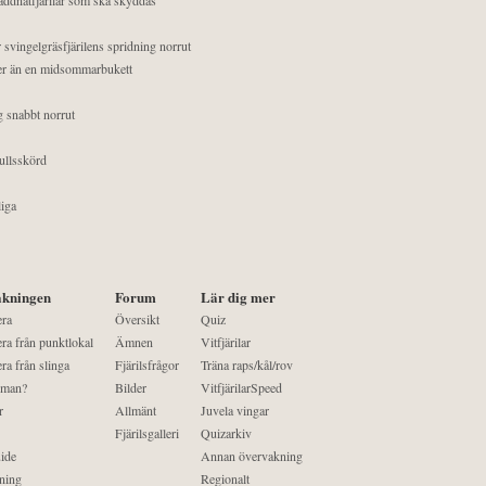
 svingelgräsfjärilens spridning norrut
mer än en midsommarbukett
g snabbt norrut
ullsskörd
liga
kningen
Forum
Lär dig mer
era
Översikt
Quiz
ra från punktlokal
Ämnen
Vitfjärilar
ra från slinga
Fjärilsfrågor
Träna raps/kål/rov
 man?
Bilder
VitfjärilarSpeed
r
Allmänt
Juvela vingar
Fjärilsgalleri
Quizarkiv
ide
Annan övervakning
ning
Regionalt