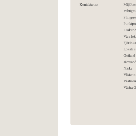
Kontakta oss
Miljöbes
Viktigast
Slingpro
Punktpro
Länkar &
Våra lok
Fjärilska
Lokala s
Gotland
Jämtlan
Närke
Västerbo
Västman
Västra G