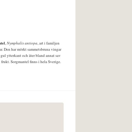
tel
,
Nymphalis antiopa
, art i familjen
lar. Den har mörkt sammetsbruna vingar
 gul ytterkant och äter bland annat sav
 frukt. Sorgmantel finns i hela Sverige.