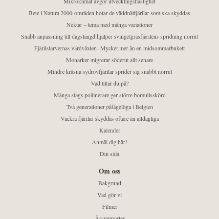
Mikroklimat avgör utvecklingshastighet
Bete i Natura 2000-områden hotar de väddnätfjärilar som ska skyddas
Nektar – tema med många variationer
Snabb anpassning till dagslängd hjälper svingelgräsfjärilens spridning norrut
Fjärilslarvernas värdväxter– Mycket mer än en midsommarbukett
Monarker migrerar söderut allt senare
Mindre kräsna sydrovfjärilar sprider sig snabbt norrut
Vad tittar du på?
Många slags pollinerare ger större bomullsskörd
Två generationer påfågelöga i Belgien
Vackra fjärilar skyddas oftare än alldagliga
Kalender
Anmäl dig här!
Din sida
Om oss
Bakgrund
Vad gör vi
Filmer
Årsrapporter