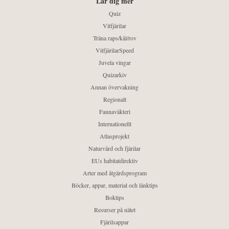
Lär dig mer
Quiz
Vitfjärilar
Träna raps/kål/rov
VitfjärilarSpeed
Juvela vingar
Quizarkiv
Annan övervakning
Regionalt
Faunaväkteri
Internationellt
Atlasprojekt
Naturvård och fjärilar
EUs habitatdirektiv
Arter med åtgärdsprogram
Böcker, appar, material och länktips
Boktips
Resurser på nätet
Fjärilsappar