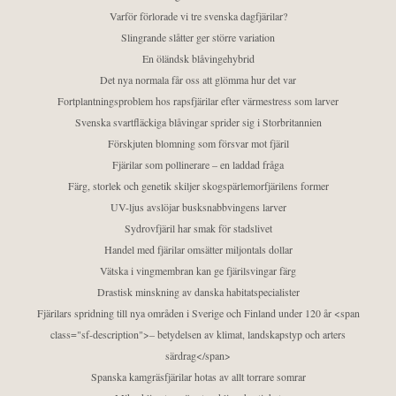
Varför förlorade vi tre svenska dagfjärilar?
Slingrande slåtter ger större variation
En öländsk blåvingehybrid
Det nya normala får oss att glömma hur det var
Fortplantningsproblem hos rapsfjärilar efter värmestress som larver
Svenska svartfläckiga blåvingar sprider sig i Storbritannien
Förskjuten blomning som försvar mot fjäril
Fjärilar som pollinerare – en laddad fråga
Färg, storlek och genetik skiljer skogspärlemorfjärilens former
UV-ljus avslöjar busksnabbvingens larver
Sydrovfjäril har smak för stadslivet
Handel med fjärilar omsätter miljontals dollar
Vätska i vingmembran kan ge fjärilsvingar färg
Drastisk minskning av danska habitatspecialister
Fjärilars spridning till nya områden i Sverige och Finland under 120 år <span
class="sf-description">– betydelsen av klimat, landskapstyp och arters
särdrag</span>
Spanska kamgräsfjärilar hotas av allt torrare somrar