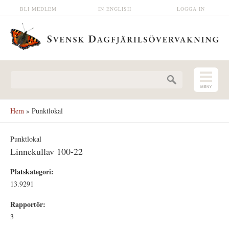
Hoppa till huvudinnehåll
BLI MEDLEM
IN ENGLISH
LOGGA IN
Sökformulär
Hem
» Punktlokal
Punktlokal
Linnekullav 100-22
Platskategori:
13.9291
Rapportör:
3