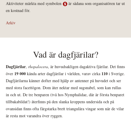
Aktiviteter märkta med symbolen
är sådana som organisatören tar ut
en kostnad för.
Arkiv
Vad är dagfjärilar?
Dagfjärilar
,
rhopalocera
, är huvudsakligen dagaktiva fjärilar. Det finns
19 000
110
över
kända arter dagfjärilar i världen, varav cirka
i Sverige.
Dagfjärilarna känner dofter med hjälp av antenner på huvudet och ser
med stora facettögon. Dom äter nektar med sugsnabel, som kan rullas
in och ut. De tre benparen (två hos Nymphalidae, där är första benparet
tillbakabildat!) återfinns på den slanka kroppens undersida och på
ovansidan finns ofta färgstarka brett triangulära vingar som när de vilar
är resta mot varandra över ryggen.