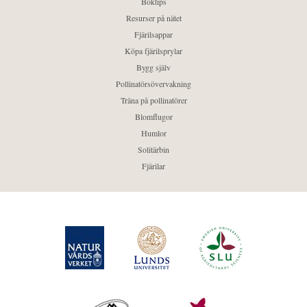
Boktips
Resurser på nätet
Fjärilsappar
Köpa fjärilsprylar
Bygg själv
Pollinatörsövervakning
Träna på pollinatörer
Blomflugor
Humlor
Solitärbin
Fjärilar