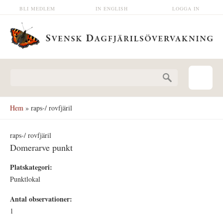
Hoppa till huvudinnehåll
BLI MEDLEM
IN ENGLISH
LOGGA IN
Sökformulär
Hem
» raps-/ rovfjäril
raps-/ rovfjäril
Domerarve punkt
Platskategori:
Punktlokal
Antal observationer:
1