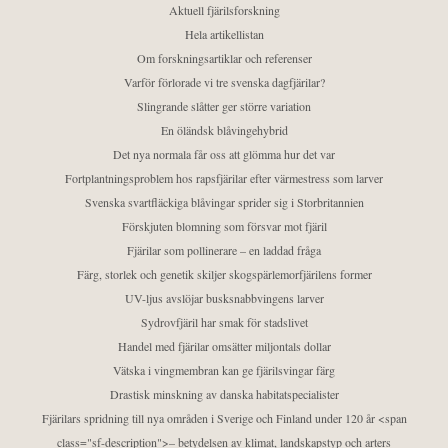
Aktuell fjärilsforskning
Hela artikellistan
Om forskningsartiklar och referenser
Varför förlorade vi tre svenska dagfjärilar?
Slingrande slåtter ger större variation
En öländsk blåvingehybrid
Det nya normala får oss att glömma hur det var
Fortplantningsproblem hos rapsfjärilar efter värmestress som larver
Svenska svartfläckiga blåvingar sprider sig i Storbritannien
Förskjuten blomning som försvar mot fjäril
Fjärilar som pollinerare – en laddad fråga
Färg, storlek och genetik skiljer skogspärlemorfjärilens former
UV-ljus avslöjar busksnabbvingens larver
Sydrovfjäril har smak för stadslivet
Handel med fjärilar omsätter miljontals dollar
Vätska i vingmembran kan ge fjärilsvingar färg
Drastisk minskning av danska habitatspecialister
Fjärilars spridning till nya områden i Sverige och Finland under 120 år <span
class="sf-description">– betydelsen av klimat, landskapstyp och arters