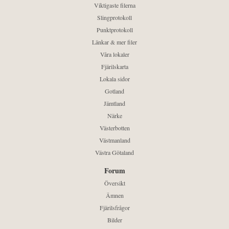
Viktigaste filerna
Slingprotokoll
Punktprotokoll
Länkar & mer filer
Våra lokaler
Fjärilskarta
Lokala sidor
Gotland
Jämtland
Närke
Västerbotten
Västmanland
Västra Götaland
Forum
Översikt
Ämnen
Fjärilsfrågor
Bilder