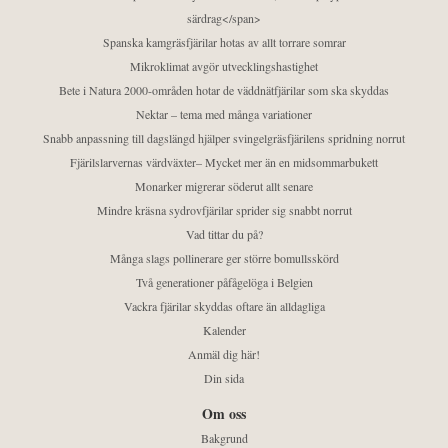
särdrag</span>
Spanska kamgräsfjärilar hotas av allt torrare somrar
Mikroklimat avgör utvecklingshastighet
Bete i Natura 2000-områden hotar de väddnätfjärilar som ska skyddas
Nektar – tema med många variationer
Snabb anpassning till dagslängd hjälper svingelgräsfjärilens spridning norrut
Fjärilslarvernas värdväxter– Mycket mer än en midsommarbukett
Monarker migrerar söderut allt senare
Mindre kräsna sydrovfjärilar sprider sig snabbt norrut
Vad tittar du på?
Många slags pollinerare ger större bomullsskörd
Två generationer påfågelöga i Belgien
Vackra fjärilar skyddas oftare än alldagliga
Kalender
Anmäl dig här!
Din sida
Om oss
Bakgrund