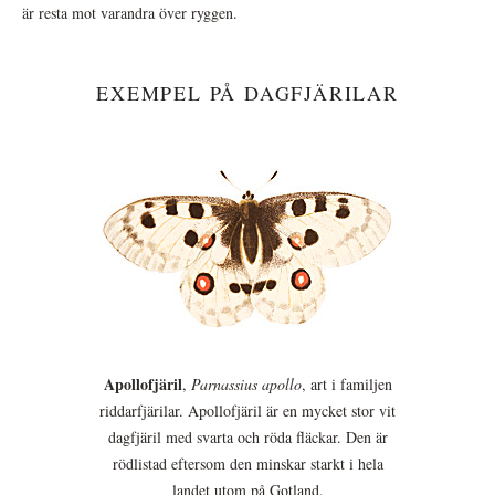
är resta mot varandra över ryggen.
EXEMPEL PÅ DAGFJÄRILAR
Apollofjäril
,
Parnassius apollo
, art i familjen
riddarfjärilar. Apollofjäril är en mycket stor vit
dagfjäril med svarta och röda fläckar. Den är
rödlistad eftersom den minskar starkt i hela
landet utom på Gotland.