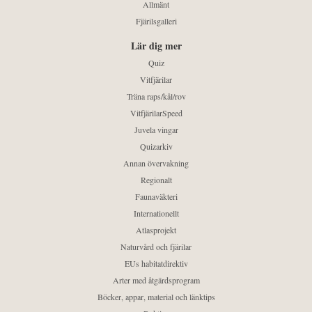
Allmänt
Fjärilsgalleri
Lär dig mer
Quiz
Vitfjärilar
Träna raps/kål/rov
VitfjärilarSpeed
Juvela vingar
Quizarkiv
Annan övervakning
Regionalt
Faunaväkteri
Internationellt
Atlasprojekt
Naturvård och fjärilar
EUs habitatdirektiv
Arter med åtgärdsprogram
Böcker, appar, material och länktips