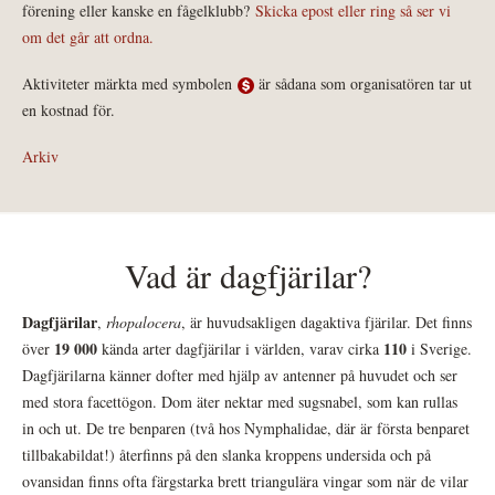
förening eller kanske en fågelklubb?
Skicka epost eller ring så ser vi
om det går att ordna.
Aktiviteter märkta med symbolen
är sådana som organisatören tar ut
en kostnad för.
Arkiv
Vad är dagfjärilar?
Dagfjärilar
,
rhopalocera
, är huvudsakligen dagaktiva fjärilar. Det finns
19 000
110
över
kända arter dagfjärilar i världen, varav cirka
i Sverige.
Dagfjärilarna känner dofter med hjälp av antenner på huvudet och ser
med stora facettögon. Dom äter nektar med sugsnabel, som kan rullas
in och ut. De tre benparen (två hos Nymphalidae, där är första benparet
tillbakabildat!) återfinns på den slanka kroppens undersida och på
ovansidan finns ofta färgstarka brett triangulära vingar som när de vilar