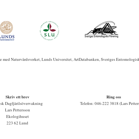
te med Naturvårdsverket, Lunds Universitet, ArtDatabanken, Sveriges Entomologis
Skriv ett brev
Ring oss
sk Dagfjärilsövervakning
Telefon: 046-222 3818 (Lars Petter
Lars Pettersson
Ekologihuset
223 62 Lund