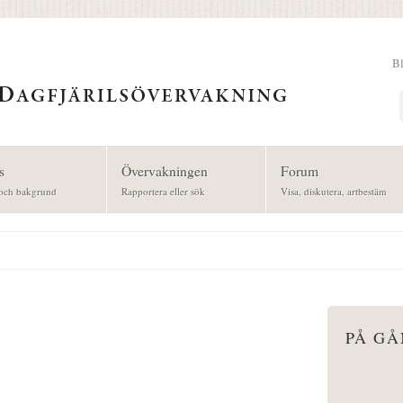
B
Sök
s
Övervakningen
Forum
och bakgrund
Rapportera eller sök
Visa, diskutera, artbestäm
PÅ G