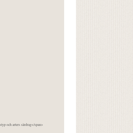
pstyp och arters särdrag</span>