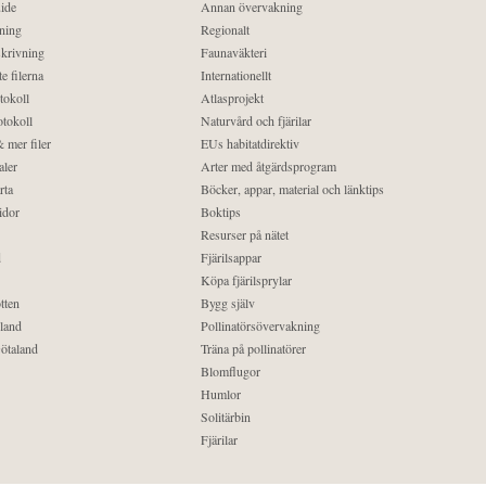
ide
Annan övervakning
ning
Regionalt
krivning
Faunaväkteri
e filerna
Internationellt
tokoll
Atlasprojekt
tokoll
Naturvård och fjärilar
 mer filer
EUs habitatdirektiv
aler
Arter med åtgärdsprogram
rta
Böcker, appar, material och länktips
idor
Boktips
Resurser på nätet
d
Fjärilsappar
Köpa fjärilsprylar
tten
Bygg själv
land
Pollinatörsövervakning
ötaland
Träna på pollinatörer
Blomflugor
Humlor
Solitärbin
Fjärilar