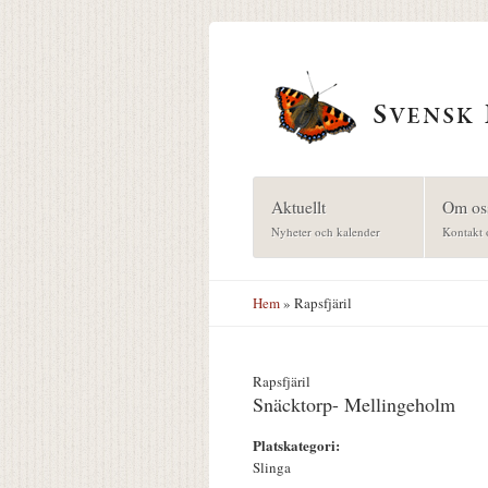
Hoppa till huvudinnehåll
Aktuellt
Om os
Nyheter och kalender
Kontakt 
Hem
» Rapsfjäril
Rapsfjäril
Snäcktorp- Mellingeholm
Platskategori:
Slinga