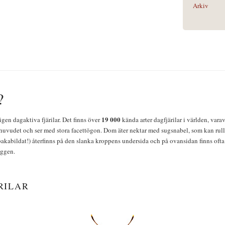
Arkiv
?
19 000
igen dagaktiva fjärilar. Det finns över
kända arter dagfjärilar i världen, vara
huvudet och ser med stora facettögon. Dom äter nektar med sugsnabel, som kan rulla
bakabildat!) återfinns på den slanka kroppens undersida och på ovansidan finns ofta 
yggen.
RILAR