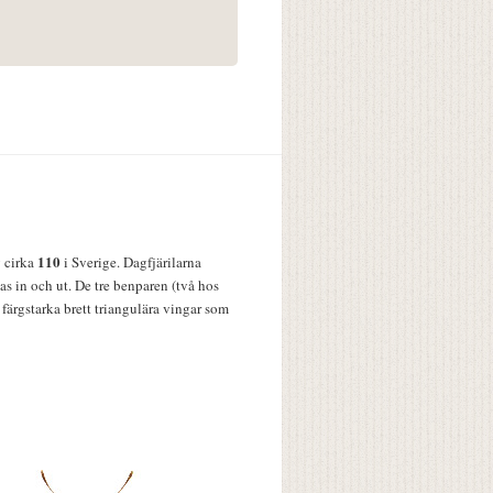
110
v cirka
i Sverige. Dagfjärilarna
s in och ut. De tre benparen (två hos
färgstarka brett triangulära vingar som