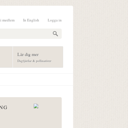
li medlem
In English
Logga in
formulär
Lär dig mer
Dagfjärilar & pollinatörer
ÅNG