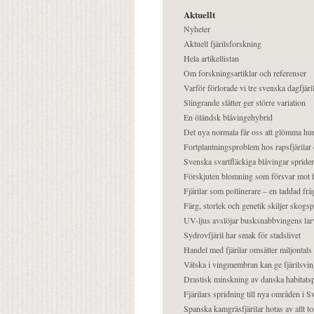
Aktuellt
Nyheter
Aktuell fjärilsforskning
Hela artikellistan
Om forskningsartiklar och referenser
Varför förlorade vi tre svenska dagfjäri
Slingrande slåtter ger större variation
En öländsk blåvingehybrid
Det nya normala får oss att glömma hur
Fortplantningsproblem hos rapsfjärilar 
Svenska svartfläckiga blåvingar sprider 
Förskjuten blomning som försvar mot fj
Fjärilar som pollinerare – en laddad frå
Färg, storlek och genetik skiljer skogs
UV-ljus avslöjar busksnabbvingens lar
Sydrovfjäril har smak för stadslivet
Handel med fjärilar omsätter miljontals 
Vätska i vingmembran kan ge fjärilsvin
Drastisk minskning av danska habitatsp
Fjärilars spridning till nya områden i
Spanska kamgräsfjärilar hotas av allt t