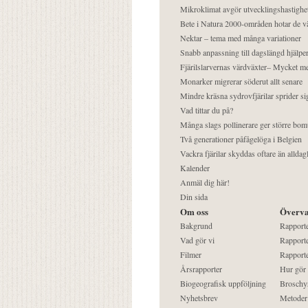
Mikroklimat avgör utvecklingshastighe
Bete i Natura 2000-områden hotar de v
Nektar – tema med många variationer
Snabb anpassning till dagslängd hjälper
Fjärilslarvernas värdväxter– Mycket 
Monarker migrerar söderut allt senare
Mindre kräsna sydrovfjärilar sprider si
Vad tittar du på?
Många slags pollinerare ger större bom
Två generationer påfågelöga i Belgien
Vackra fjärilar skyddas oftare än alldag
Kalender
Anmäl dig här!
Din sida
Om oss
Överva
Bakgrund
Rapport
Vad gör vi
Rapporte
Filmer
Rapporte
Årsrapporter
Hur gör
Biogeografisk uppföljning
Broschy
Nyhetsbrev
Metoder