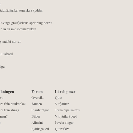
t
äddnätfjärilar som ska skyddas
 svingelgräsfjärilens spridning norrut
mer än en midsommarbukett
g snabbt norrut
ullsskörd
liga
kningen
Forum
Lär dig mer
era
Översikt
Quiz
ra från punktlokal
Ämnen
Vitfjärilar
ra från slinga
Fjärilsfrågor
Träna raps/kål/rov
 man?
Bilder
VitfjärilarSpeed
r
Allmänt
Juvela vingar
Fjärilsgalleri
Quizarkiv