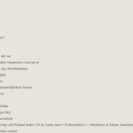
lar?
 det var
efter värmestress som larver
sig i Storbritannien
äril
ga
pärlemorfjärilens former
ver
dollar
gar färg
ecialister
 Sverige och Finland under 120 år <span class="sf-description">– betydelsen av klimat, landska
orrare somrar