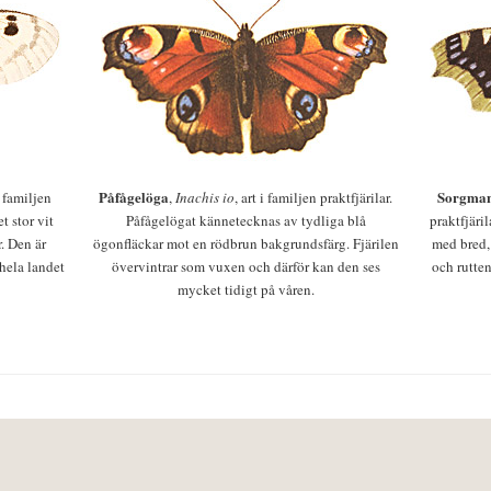
Påfågelöga
Sorgman
 i familjen
,
Inachis io
, art i familjen praktfjärilar.
t stor vit
Påfågelögat kännetecknas av tydliga blå
praktfjäri
r. Den är
ögonfläckar mot en rödbrun bakgrundsfärg. Fjärilen
med bred,
 hela landet
övervintrar som vuxen och därför kan den ses
och rutten
mycket tidigt på våren.