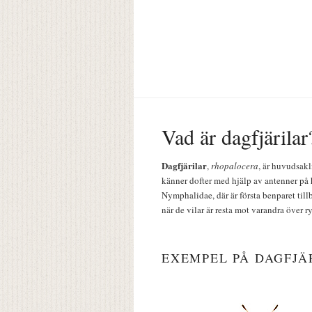
Vad är dagfjärilar
Dagfjärilar
,
rhopalocera
, är huvudsakl
känner dofter med hjälp av antenner på 
Nymphalidae, där är första benparet till
när de vilar är resta mot varandra över r
EXEMPEL PÅ DAGFJÄ