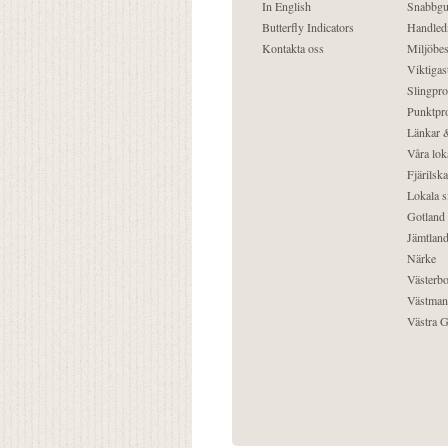
In English
Snabbgu
Butterfly Indicators
Handled
Kontakta oss
Miljöbes
Viktigast
Slingpro
Punktpro
Länkar &
Våra lok
Fjärilska
Lokala s
Gotland
Jämtlan
Närke
Västerbo
Västman
Västra G