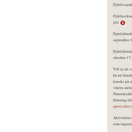
Fjärilsvand
Fjärilsexku
juli
Fjärilsföred
september 
Fjärilsföred
oktober 17
Vill ni att 
ha ett föred
kanske på a
vårens möte
Naturskydds
förening el
epost eller 
Aktivitete
som organisa