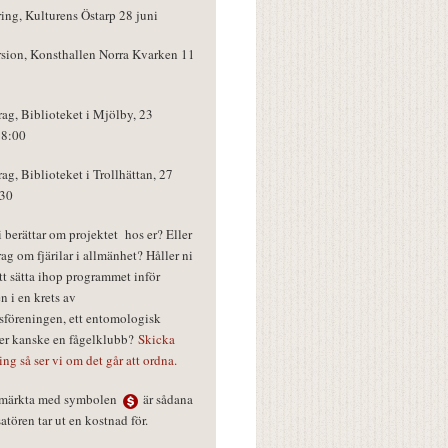
ring, Kulturens Östarp 28 juni
rsion, Konsthallen Norra Kvarken 11
rag, Biblioteket i Mjölby, 23
18:00
rag, Biblioteket i Trollhättan, 27
:30
vi berättar om projektet hos er? Eller
rag om fjärilar i allmänhet? Håller ni
tt sätta ihop programmet inför
n i en krets av
föreningen, ett entomologisk
ler kanske en fågelklubb?
Skicka
ring så ser vi om det går att ordna.
r märkta med symbolen
är sådana
tören tar ut en kostnad för.